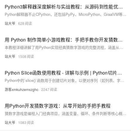
Python3解释器深度解析与实战教程：从源码到性能优化的全路径探索
Python解释器不止CPython，还包括PyPy、MicroPython、GraalVM等，各具特色，适用于不同场景。本文深入解析Python解释器的工作原理、内存管理机制、GIL限制及其优化策略，并介绍性能调优工具链及未来发展方向，助力开发者提升Python应用性能。
站大爷
628
用 Python 制作简单小游戏教程：手把手教你开发猜数字游戏
本教程详细讲解了用Python实现经典猜数字游戏的完整流程，涵盖从基础规则到高级功能的全方位开发。内容包括游戏逻辑设计、输入验证与错误处理、猜测次数统计、难度选择、彩色输出等核心功能，并提供完整代码示例。同时，介绍了开发环境搭建及调试方法，帮助初学者快速上手。最后还提出了图形界面、网络对战、成就系统等扩展方向，鼓励读者自主创新，打造个性化游戏版本。适合Python入门者实践与进阶学习。
站大爷
1508
Python Slice函数使用教程 - 详解与示例 | Python切片操作指南
Python中的`slice()`函数用于创建切片对象，以便对序列（如列表、字符串、元组）进行高效切片操作。它支持指定起始索引、结束索引和步长，提升代码可读性和灵活性。
游客xmkuhzemxzghc
2247
用Python开发猜数字游戏：从零开始的手把手教程
猜数字游戏是编程入门经典项目，涵盖变量、循环、条件判断等核心概念。玩家通过输入猜测电脑生成的随机数，程序给出提示直至猜中。项目从基础实现到功能扩展，逐步提升难度，适合各阶段Python学习者。
站大爷
1083