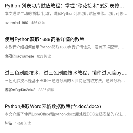
Python 列表切片赋值教程：掌握 “移花接木” 式列表修改技巧
本文通过生动的“嫁接”比喻，讲解Python列表切片赋值操作。切片可修改原列表内容，实现头部、尾部或中间元素替换，支持不等长赋值，灵活实现列表结构更新。
overmind1980
486
使用Python获取1688商品详情的教程
本教程介绍如何使用Python爬取1688商品详情信息，涵盖环境配置、代码编写、数据处理及合法合规注意事项，助你快速掌握商品数据抓取与保存技巧。
魔羯座liaotianfeile
823
过三色刷脸技术，过三色刷脸技术教程，插件过人脸python分享学习
三色刷脸技术是基于RGB三通道分离的人脸特征提取方法，通过分析人脸在不同颜色通道的特征差异
游客rci3gd3n2dlu2
2336
Python提取Word表格数据教程(含.doc/.docx)
本文介绍了使用LibreOffice和python-docx库处理DOC文档表格的方法。首先需安装LibreOffice进行DOC到DOCX的格式转换，然后通过python-docx读取和修改表格数据。文中提供了详细的代码示例，包括格式转换函数、表格读取函数以及修改保存功能。该方法适用于Windows和Linux系统，解决了老旧DOC格式文档的处理难题，为需要处理历史文档的用户提供了实用解决方案。
盹猫
1456