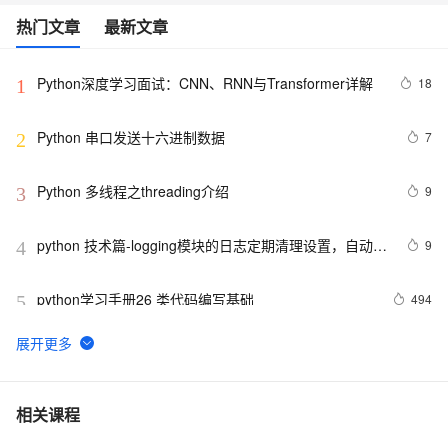
热门文章
最新文章
Python深度学习面试：CNN、RNN与Transformer详解
18
1
Python 串口发送十六进制数据
7
2
Python 多线程之threading介绍
9
3
python 技术篇-logging模块的日志定期清理设置，自动清
9
4
理上个月的日志实例演示
python学习手册26 类代码编写基础
494
5
AIGC革新，将文字或者LOGO融入AI视频基于PIKA-
9
6
labs(Python3.10)
Python继承及方法解析顺序（MRO）详解 | 示例与
6
7
相关课程
super()函数使用