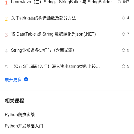
LearnJava（三）String、StringBuffer 与 StringBuilder
647
1
关于string类的构造函数及部分方法
4
2
将 DataTable 或 String 数据转化为json(.NET)
7
3
String你知道多少细节（含面试题）
2
4
【C++STL基础入门】深入浅出string类的比较
5
5
(compare)、复制(copy)
扩展java.lang.String功能函数
6
6
Redis命令——字符串(String)
591
7
相关课程
Python爬虫实战
java String与Int相互转换
4
8
Python开发基础入门
学习:erlang的term反序列化，string转换为term
545
9