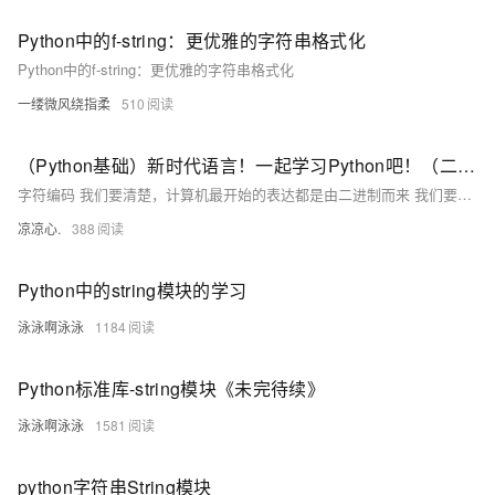
Python中的f-string：更优雅的字符串格式化
Python中的f-string：更优雅的字符串格式化
一缕微风绕指柔
510
（Python基础）新时代语言！一起学习Python吧！（二）：字符编码由来；Python字符串、字符串格式化；list集合和tuple元组区别
字符编码 我们要清楚，计算机最开始的表达都是由二进制而来 我们要想通过二进制来表示我们熟知的字符看看以下的变化 例如： 1 的二进制编码为 0000 0001 我们通过A这个字符，让其在计算机内部存储（现如今，A 字符在地址通常表示为65） 现在拿A举例： 在计算机内部 A字符，它本身表示为 65这个数，在计算机底层会转为二进制码 也意味着A字符在底层表示为 1000001 通过这样的字符表示进行转换，逐步发展为拥有127个字符的编码存储到计算机中，这个编码表也被称为ASCII编码。 但随时代变迁，ASCII编码逐渐暴露短板，全球有上百种语言，光是ASCII编码并不能够满足需求
凉凉心.
388
Python中的string模块的学习
泳泳啊泳泳
1184
Python标准库-string模块《未完待续》
泳泳啊泳泳
1581
python字符串String模块