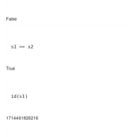
False
s1 == s2
True
id(s1)
1714461826216