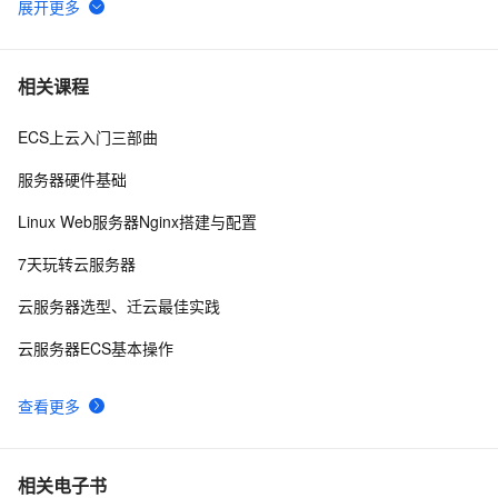
卖爆了！阿里云99元服务器新老用户同享，续费不涨
10
6
价！
 使用阿里云服务器ESC部署Flask项目，完成个人开发
6
7
相关课程
WebGIS系统的公网发布
ECS上云入门三部曲
征文投稿丨基于轻量应用服务器搭建Hexo个人博客
3
8
服务器硬件基础
设计有复杂客户端Script的服务器控件
8
9
Linux Web服务器Nginx搭建与配置
远程管理技术对服务器管理的影响
1
10
7天玩转云服务器
云服务器选型、迁云最佳实践
云服务器ECS基本操作
查看更多
相关电子书