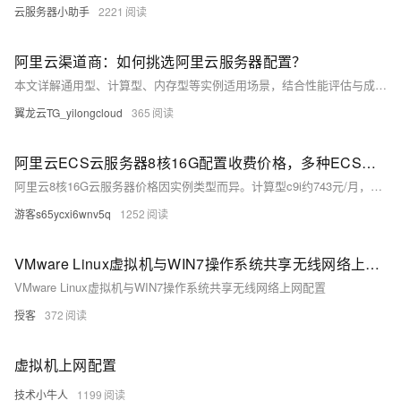
云服务器小助手
2221
阿里云渠道商：如何挑选阿里云服务器配置？
本文详解通用型、计算型、内存型等实例适用场景，结合性能评估与成本优化策略，助力用户按需选择。以日均1万访问企业网站为例，2核4G+3M带宽月费约200元，性价比高。合理配置更省钱。
翼龙云TG_yilongcloud
365
阿里云ECS云服务器8核16G配置收费价格，多种ECS实例CPU及费用清单
阿里云8核16G云服务器价格因实例类型而异。计算型c9i约743元/月，一年6450元（7折）；通用算力型u1仅673元/月，一年4225元（5.1折）。实际价格享时长折扣，详情见ECS官网。
游客s65ycxi6wnv5q
1252
VMware Linux虚拟机与WIN7操作系统共享无线网络上网配置
VMware Linux虚拟机与WIN7操作系统共享无线网络上网配置
授客
372
虚拟机上网配置
技术小牛人
1199