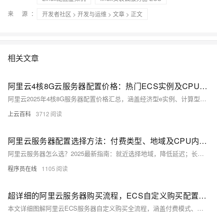
来 源：
开发者社区
>
开发与运维
>
文章
> 正文
相关文章
阿里云4核8G云服务器配置价格：热门ECS实例及CPU处理器型号说明
阿里云2025年4核8G服务器配置价格汇总，涵盖经济型e实例、计算型c9i等热门ECS实例，CPU含Intel Xeon及AMD EPYC系列，月费159元起，年付低至1578元，按小时计费0.45元起，实际购买享折扣优惠。
上云百科
3712
阿里云服务器配置选择方法：付费类型、地域及CPU内存配置全解析
阿里云服务器怎么选？2025最新指南：就近选择地域，降低延迟；长期使用选包年包月，短期灵活选按量付费；企业选2核4G5M仅199元/年，个人选2核2G3M低至99元/年，高性价比爆款推荐，轻松上云。
程序员在线
1105
超详细的阿里云服务器购买流程，ECS自定义购买配置教程
本文详细图解阿里云ECS服务器自定义购买全流程，涵盖付费模式、地域选择、网络配置、实例规格、镜像、存储、安全组及登录设置等核心步骤，助您轻松掌握专业级云服务器搭建方法。