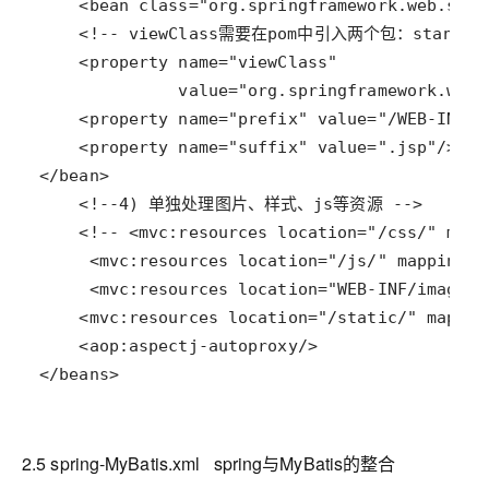
</beans>
2.5 spring-MyBatis.xml
spring与MyBatis的整合