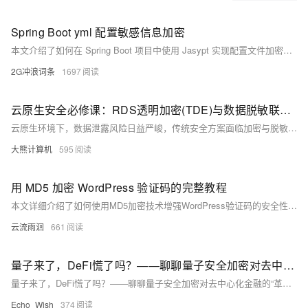
Spring Boot yml 配置敏感信息加密
本文介绍了如何在 Spring Boot 项目中使用 Jasypt 实现配置文件加密，包含添加依赖、配置密钥、生成加密值、在配置中使用加密值及验证步骤，并提供了注意事项，确保敏感信息的安全管理。
2G冲浪词条
1697
云原生安全必修课：RDS透明加密(TDE)与数据脱敏联动实施方案
云原生环境下，数据泄露风险日益严峻，传统安全方案面临加密与脱敏割裂、保护不连续、权限控制粗放三大挑战。本方案融合TDE透明加密与动态数据脱敏技术，构建存储-传输-计算全链路防护体系，通过SQL级加密与角色化脱敏规则，实现细粒度数据保护。结合密钥管理、权限控制与多云适配，提升安全性与性能，广泛适用于金融、医疗等高安全要求场景。
大熊计算机
595
用 MD5 加密 WordPress 验证码的完整教程
本文详细介绍了如何使用MD5加密技术增强WordPress验证码的安全性。通过将验证码答案以MD5形式加密并存储在Session中，避免了明文传输可能带来的安全风险。文章从形势分析、MD5算法介绍到实战操作步骤，逐步引导读者实现加密验证流程。同时提供了调试方法，确保修改生效。此教程旨在为网站添加一层安全保障，提升对抗网络攻击的能力。
云流雨洄
661
量子来了，DeFi慌了吗？——聊聊量子安全加密对去中心化金融的“革命冲击”
量子来了，DeFi慌了吗？——聊聊量子安全加密对去中心化金融的“革命冲击”
Echo_Wish
374