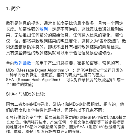
1. 简介
散列是信息的提炼，通常其长度要比信息小得多，且为一个固定
长度
。加密性强的
散列
一定是不可逆的，这就意味着通过散列结
果，无法推出任何部分的原始信息。任何输入信息的变化，哪怕
仅一位，都将导致散列结果的明显变化，这称之为“雪崩效应”。散
列还应该是防冲突的，即找不出具有相同散列结果的两条信息。
具有这些特性的散列结果就可以用于验证信息是否被修改。
单向
散列函数
一般用于产生消息摘要，密钥加密等，常见的有：
MD5（Message Digest Algorithm 5）
：是RSA数据安全公司开发的
一种单向散列算法，
非可逆
，相同的明文产生相同的密文。
SHA（Secure Hash Algorithm）
：可以对任意长度的数据运算生成一
个160位的数值；
SHA-1与MD5的比较:
因为二者均由MD4导出，SHA-1和MD5彼此很相似。相应的，他
们的强度和其他特性也是相似，但还有以下几点不同：
对强行供给的安全性
：最显著和最重要的区别是SHA-1摘要比MD5摘要
长32 位。使用强行技术，产生任何一个报文使其摘要等于给定报摘要
的难度对MD5是2128数量级的操作，而对SHA-1则是2160数量级的操
作。这样，SHA-1对强行攻击有更大的强度。