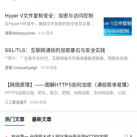
Hyper V文件复制安全：加密与访问控制
在Hyper-V环境中，确保文件复制的安全性至关重要。主要措施包括：启用数据加密、使用HTTPS协议和磁盘加密技术（如BitLocker）保护数据传输和存储；通过身份验证、权限管理和审核日志控制访问；定期更新补丁、实施网络隔离及制定备份恢复策略。这些多层次的安全措施共同防止未经授权的访问和数据泄露，保障数据安全。
游客dk6iqnpz2vtei
412
SSL/TLS：互联网通信的加密基石与安全实践
**简介：** 在数字化时代，互联网每天传输海量敏感数据，网络攻击频发。SSL/TLS协议作为网络安全的基石，通过加密技术确保数据安全传输。本文解析SSL/TLS的技术架构、密码学原理、应用场景及常见误区，探讨其在未来的发展趋势，强调持续演进以应对新型威胁的重要性。 SSL/TLS不仅保障Web安全，还广泛应用于API、邮件、物联网等领域，并遵循合规标准如PCI DSS和GDPR。
游客7uiveyw3yafg6
1079
【网络原理】——图解HTTPS如何加密（通俗简单易懂）
HTTPS加密过程，明文，密文，密钥，对称加密，非对称加密，公钥和私钥，证书加密
三三是该溜子
3366
热门文章
最新文章
安全第一 全球最大成人网站将全面采用HTTPS加密
8