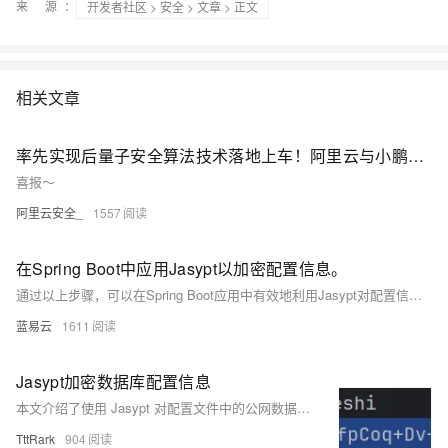
来 源：
开发者社区
>
安全
>
文章
> 正文
相关文章
率先实现后量子安全算法技术落地上车！阿里云与小鹏汽车签署后量子加密安全合作协议
喜报～
阿里云安全_
1557
在Spring Boot中应用Jasypt以加密配置信息。
通过以上步骤，可以在Spring Boot应用中有效地利用Jasypt对配置信息进行加密，这样即使配置文件被泄露，其中的敏感信息也不会直接暴露给攻击者。这是一种在不牺牲操作复杂度的情况下提升应用安全性的简便方法。
蓝易云
1611
Jasypt加密数据库配置信息
本文介绍了使用 Jasypt 对配置文件中的公网数据库认证信息进行加密的方法，以提升系统安全性。主要内容包括：1. 背景介绍；2. 前期准备，如依赖导入及版本选择；3. 生成密钥并实现加解密测试；4. 在配置文件中应用加密后的密码，并通过测试接口验证解密结果。确保密码安全的同时，保障系统的正常运行。
TttRark
904