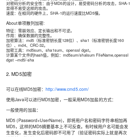
对密码分析的安全性
：由于MD5的设计，易受密码分析的攻击，SHA-1
显得不易受这样的攻击。
速度
：在相同的硬件上，SHA-1的运行速度比MD5慢。
About单项散列加密:
特征
：雪崩效应、定长输出和不可逆。
作用
：确保数据的完整性。
加密算法
：md5（标准密钥长度128位）、sha1（标准密钥长度160
位）、md4、CRC-32。
加密工具
：md5sum、sha1sum、openssl dgst。
计算某个文件的hash值
，例如：md5sum/shalsum FileName,openssl
dgst –md5/-sha
2. MD5加密
可以在线MD5加密：
http://www.cmd5.com/
使用Java可以进行MD5加密，一般采用MD5加盐的方式：
一般使用的加盐：
MD5 (Password+UserName)
，即将用户名和密码字符串相加再
MD5，这样的MD5摘要基本上不可反查。有时候用户名可能会发
生变化，发生变化后密码即不可用了（验证密码实际上就是再次