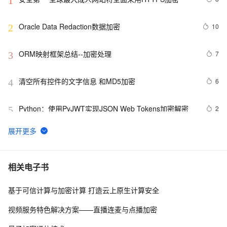
1
Oracle Data Redaction数据加密
10
2
ORM映射框架总结--加密处理
7
3
清空所有控件的文字信息 和MD5加密
6
4
Python：使用PyJWT实现JSON Web Tokens加密解密
2
5
Spring Boot中的数据加密与解密
4
6
【Android 安全】DEX 加密 ( 常用 Android 反编译工具 | 
7
7
相关电子书
apktool | dex2jar | enjarify | jd-gui | jadx )（一）
基于可信计算与加密计算 打造云上原生计算安全
ShardingSphere 实现数据加密（脱敏）第一篇
5
8
视频服务特色解决方案——直播连麦与点播加密
JavaScript学习 -- AES加密算法
3
9