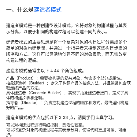
一、什么是
建造者模式
建造者模式是一种创建型设计模式，它将对象的构建过程与其表
示分离
，以便于相同的构建过程可以创建不同的表示。
建造者模式的主要思想是
将一个复杂对象的构建过程分离成多个
简单的对象构建步骤
，并通过一个指导者来控制这些构建步骤的
顺序和方式。这样可以灵活地创建不同的对象表示，而无需改变
构建过程的逻辑。
建造者模式通常由以下
4 4
4
个角色组成。
产品
（Product）：需要被构建的复杂对象，包含多个部分或属性。
抽象建造者
（Builder）：定义了构建产品的抽象方法，并且通常包含获
取最终产品的方法。
具体建造者
（Concrete Builder）：实现了抽象建造者接口，定义了具
体的构建步骤和逻辑。
指导者
（Director）：负责控制建造过程的顺序和方式，最终返回构建
好的产品。
建造者模式的优点包括以下
3 3
3
点，请同学们认真学习。
可以对构建过程进行精细控制，灵活性较高。
可以将复杂对象的构建过程与其表示分离，使得代码更加可读、可维
护。