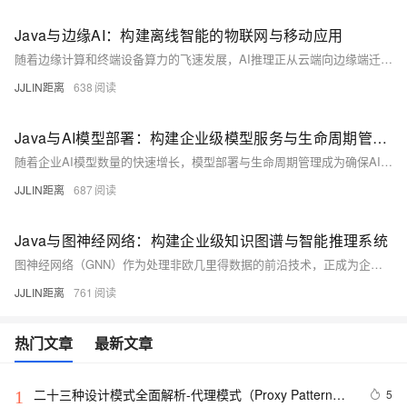
Java与边缘AI：构建离线智能的物联网与移动应用
随着边缘计算和终端设备算力的飞速发展，AI推理正从云端向边缘端迁移。本文深入探讨如何在资源受限的边缘设备上使用Java构建离线智能应用，涵盖从模型优化、推理加速到资源管理的全流程。我们将完整展示在Android设备、嵌入式系统和IoT网关中部署轻量级AI模型的技术方案，为构建真正实时、隐私安全的边缘智能应用提供完整实践指南。
JJLIN距离
638
Java与AI模型部署：构建企业级模型服务与生命周期管理平台
随着企业AI模型数量的快速增长，模型部署与生命周期管理成为确保AI应用稳定运行的关键。本文深入探讨如何使用Java生态构建一个企业级的模型服务平台，实现模型的版本控制、A/B测试、灰度发布、监控与回滚。通过集成Spring Boot、Kubernetes、MLflow和监控工具，我们将展示如何构建一个高可用、可扩展的模型服务架构，为大规模AI应用提供坚实的运维基础。
JJLIN距离
687
Java与图神经网络：构建企业级知识图谱与智能推理系统
图神经网络（GNN）作为处理非欧几里得数据的前沿技术，正成为企业知识管理和智能推理的核心引擎。本文深入探讨如何在Java生态中构建基于GNN的知识图谱系统，涵盖从图数据建模、GNN模型集成、分布式图计算到实时推理的全流程。通过具体的代码实现和架构设计，展示如何将先进的图神经网络技术融入传统Java企业应用，为构建下一代智能决策系统提供完整解决方案。
JJLIN距离
761
热门文章
最新文章
二十三种设计模式全面解析-代理模式（Proxy Pattern）
5
1