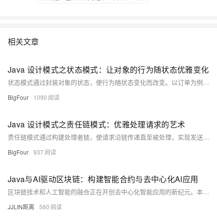
相关文章
Java 设计模式之状态模式：让对象的行为随状态优雅变化
状态模式通过封装对象的状态，使行为随状态变化而改变。以订单为例，将待支付、已支付等状态独立成类，消除冗长条件判断，提升代码可维护性与扩展性，适用于状态多、转换复杂的场景。
BigFour
1090
Java 设计模式之责任链模式：优雅处理请求的艺术
责任链模式通过构建处理者链，使请求沿链传递直至被处理，实现发送者与接收者的解耦。适用于审批流程、日志处理等多级处理场景，提升系统灵活性与可扩展性。
BigFour
937
Java与AI驱动区块链：构建智能合约与去中心化AI应用
区块链技术和人工智能的融合正在开创去中心化智能应用的新纪元。本文深入探讨如何使用Java构建AI驱动的区块链应用，涵盖智能合约开发、去中心化AI模型训练与推理、数据隐私保护以及通证经济激励等核心主题。我们将完整展示从区块链基础集成、智能合约编写、AI模型上链到去中心化应用（DApp）开发的全流程，为构建下一代可信、透明的智能去中心化系统提供完整技术方案。
JJLIN距离
560