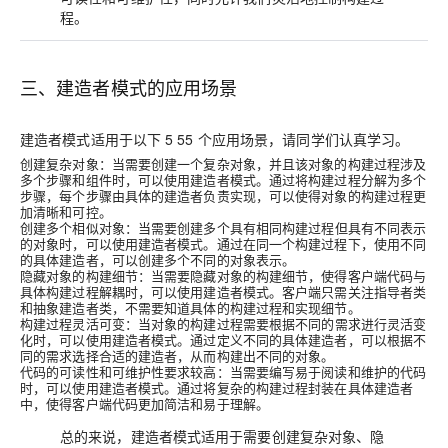
程。
三、建造者模式的应用场景
建造者模式适用于以下
5 5
5
个应用场景，请同学们认真学习。
创建复杂对象
：当需要创建一个复杂对象，并且该对象的构建过程涉及
多个步骤和组件时，可以使用建造者模式。通过将构建过程分解为多个
步骤，每个步骤由具体的建造者负责实现，可以使得对象的构建过程更
加清晰和可控。
创建多个相似对象
：当需要创建多个具有相同构建过程但具有不同表示
的对象时，可以使用建造者模式。通过在同一个构建过程下，使用不同
的具体建造者，可以创建多个不同的对象表示。
隐藏对象的构建细节
：当需要隐藏对象的构建细节，使得客户端代码与
具体构建过程解耦时，可以使用建造者模式。客户端只需关注指导者类
和抽象建造者类，不需要知道具体的构建过程和实现细节。
构建过程灵活可变
：当对象的构建过程需要根据不同的需求进行灵活变
化时，可以使用建造者模式。通过定义不同的具体建造者，可以根据不
同的需求选择合适的建造者，从而构建出不同的对象。
代码的可读性和可维护性要求较高
：当需要编写易于阅读和维护的代码
时，可以使用建造者模式。通过将复杂的构建过程封装在具体建造者
中，使得客户端代码更加简洁和易于理解。
总的来说，建造者模式适用于需要创建复杂对象、隐