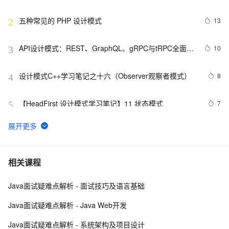
详解：探索隐藏于背后的力量
五种常见的 PHP 设计模式
13
2
API设计模式：REST、GraphQL、gRPC与tRPC全面解
10
3
析
设计模式C++学习笔记之十六（Observer观察者模式）
8
4
【HeadFirst 设计模式学习笔记】11 状态模式
7
5
.NET设计模式（12）：外观模式（Façade Pattern）
629
6
Net设计模式实例之解释器模式（Interpreter Pattern）
4
7
相关课程
(1)
Java面试疑难点解析 - 面试技巧及语言基础
23种设计模式之策略模式（Strategy）
11
8
Java面试疑难点解析 - Java Web开发
设计模式（四）装饰模式(结构型)
671
9
Java面试疑难点解析 - 系统架构及项目设计