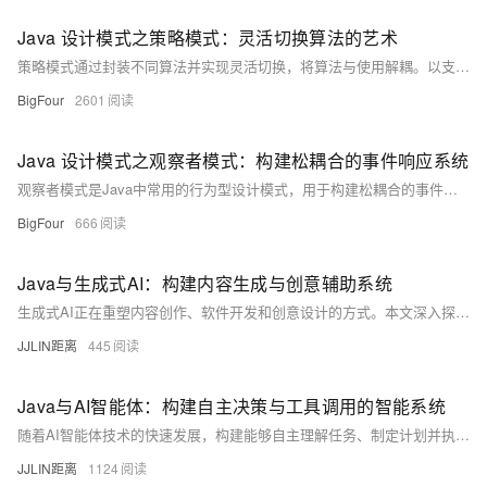
Java 设计模式之策略模式：灵活切换算法的艺术
策略模式通过封装不同算法并实现灵活切换，将算法与使用解耦。以支付为例，微信、支付宝等支付方式作为独立策略，购物车根据选择调用对应支付逻辑，提升代码可维护性与扩展性，避免冗长条件判断，符合开闭原则。
BigFour
2601
Java 设计模式之观察者模式：构建松耦合的事件响应系统
观察者模式是Java中常用的行为型设计模式，用于构建松耦合的事件响应系统。当一个对象状态改变时，所有依赖它的观察者将自动收到通知并更新。该模式通过抽象耦合实现发布-订阅机制，广泛应用于GUI事件处理、消息通知、数据监控等场景，具有良好的可扩展性和维护性。
BigFour
666
Java与生成式AI：构建内容生成与创意辅助系统
生成式AI正在重塑内容创作、软件开发和创意设计的方式。本文深入探讨如何在Java生态中构建支持文本、图像、代码等多种生成任务的创意辅助系统。我们将完整展示集成大型生成模型（如GPT、Stable Diffusion）、处理生成任务队列、优化生成结果以及构建企业级生成式AI应用的全流程，为Java开发者提供构建下一代创意辅助系统的完整技术方案。
JJLIN距离
445
Java与AI智能体：构建自主决策与工具调用的智能系统
随着AI智能体技术的快速发展，构建能够自主理解任务、制定计划并执行复杂操作的智能系统已成为新的技术前沿。本文深入探讨如何在Java生态中构建具备工具调用、记忆管理和自主决策能力的AI智能体系统。我们将完整展示从智能体架构设计、工具生态系统、记忆机制到多智能体协作的全流程，为Java开发者提供构建下一代自主智能系统的完整技术方案。
JJLIN距离
1124