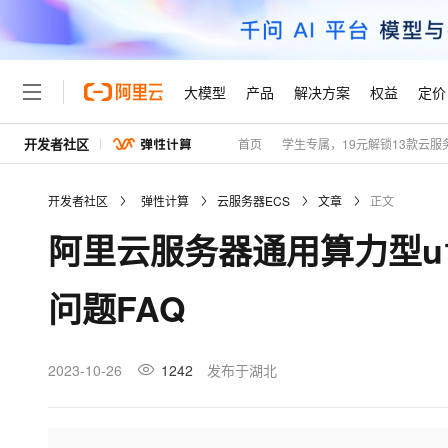
大模型
产品
解决方案
权益
定价
开发者社区
首页
学生专属，19元解锁13款云服
大模型
产品
解决方案
权益
定价
云市场
伙伴
服务
了解阿里云
精选产品
精选解决方案
普惠上云
产品定价
精选商城
成为销售伙伴
售前咨询
为什么选择阿里云
千问AI平台
开发者社区
弹性计算
云服务器ECS
文章
正文
了解云产品的定价详情
大模型服务平台百炼
千问办公，解锁你的工作
普惠上云 官方力荐
分销伙伴
在线服务
网站建设
什么是云计算
大
阿里云服务器通用算力型u
大模型服务与应用平台
企业级Agent产品，直接
云服务器38元/年起，超
咨询伙伴
多端小程序
技术领先
云上成本管理
售后服务
轻量应用服务器
Agency Agents：拥
官方推荐返现计划
大模型
精选产品
精选解决方案
Salesforce 国际版订阅
稳定可靠
问题FAQ
管理和优化成本
推荐新用户得奖励，单订单
销售伙伴合作计划
自助服务
友盟天域
安全合规
人工智能与机器学习
AI
文本生成
云数据库 RDS
HappyHorse 打造一
云工开物
无影生态合作计划
在线服务
观测云
分析师报告
高校专属算力普惠，学生认
计算
互联网应用开发
2023-10-26
1242
发布于湖北
Qwen3.8-Max
HOT
Salesforce On Alibaba C
工单服务
Tuya 物联网平台阿里云
研究报告与白皮书
人工智能平台 PAI
快速拥有专属 OpenClaw
大模
Consulting Partner 合
大数据
容器
智能体时代全能旗舰模型
免费试用
短信专区
一站式AI开发、训练和推
蓝凌 OA
AI 大模型销售与服务生
现代化应用