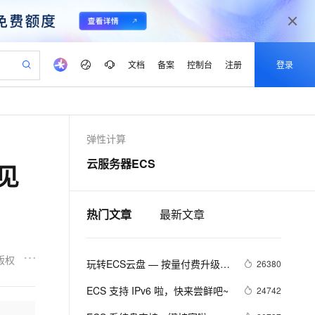
文档
备案
控制台
注册
登录
验
作计划
器
AI 活动
专业服务
服务伙伴合作计划
开发者社区
加入我们
产品动态
服务平台百炼
阿里云 OPC 创新助力计划
弹性计算
一站式生成采购清单，支持单品或批量购买
io：打造专属 AI 语音助手
S产品伙伴计划（繁花）
峰会
CS
造的大模型服务与应用开发平台
一句话生成原生可编辑精美 PPT 文稿
AI 生产力先锋
Al MaaS 服务伙伴赋能合作
域名
博文
Careers
至高可申请百万元
Qwen3.8-Max 模型上线
云服务器ECS
见
开启高性价比 AI 编程新体验
弹性可伸缩的云计算服务
Qwen-Audio-3.0-Realtime 端到端实时语音角色扮演
输入一句话想法, 轻松生成专业的 PPT
先锋实践拓展 AI 生产力的边界
Token 补贴，五大权
计划
海大会
伙伴信用分合作计划
商标
问答
社会招聘
益加速 OPC 成功
eek-V4-Pro
SS
一键部署幻兽帕鲁游戏服务器
飞天发布时刻
HOT
Open Search 向量检索版支
划
备案
电子书
校园招聘
pSeek-V4-Pro
视频创作，一键激活电商全链路生产力
稳定、安全、高性价比、高性能的云存储服务
一键购买专属联机服务器，轻松开启游戏
所见，即是所愿
持视频检索 Pipeline 功能
热门文章
最新文章
更多支持
划
公司注册
镜像站
视频生成
语音识别与合成
专属 QwenPaw
漫剧工坊：一站式动画创作平台
AI 实训营
HOT
应用身份服务 (IDaaS)
合作伙伴培训与认证
划
上云迁移
站生成，高效打造优质广告素材
全接入的云上超级电脑
从聊天伙伴进化为能主动干活的本地数字员工
快速生产连贯的高质量长漫剧
从基础到进阶，Agent 创客手把手教你
OpenClaw 管理能力上线
版权
玩转ECS云盘 — 按量付费升级到
lScope
26380
我要反馈
e-1.1-T2V
Qwen3-TTS-Flash
查询合作伙伴
n Alibaba Cloud ISV 合作
代维服务
包年包月云盘
建企业门户网站
10 分钟搭建微信、支付宝小程序
MaxCompute MaxFrame 提
畅细腻的高质量视频
离线语音合成大模型，多语言方言自适应，低延迟高稳定
ECS 支持 IPv6 啦，快来尝鲜吧~
24742
创新加速
ope
登录合作伙伴管理后台
我要建议
站，无忧落地极速上线
以可视化方式快速构建移动和 PC 门户网站
国内短信简单易用，安全可靠，秒级触达，全球覆盖200+国家和地区。
高效部署网站，快速应用到小程序
供自动弹性内存功能