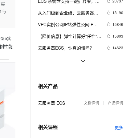
安全
ECS 系统盘支持一键扩容啦，无
20737
我要投诉
e-1.1-I2V
Cosyvoice-V3-Flash
购买
PolarDB
上云场景组合购
Milvus 弹性伸缩功能新增节
伴
需更换系统盘
1与
漫剧创作，剧本、分镜、视频高效生成
100%兼容MySQL、PostgreSQL，兼容Oracle，支持集中和分布式
覆盖90%+业务场景，专享组合折扣价
点支持范围
畅自然，细节丰富
高表现力语音合成大模型，语音克隆听感自然
从入门级到企业级：云服务器支
18190
VPN
持「共享型」升级「独享型」
ernetes 版 ACK
云聚AI 严选权益
VPC实例公网IP转弹性公网IP功
AI 原生数据库服务发布
15846
SSL 证书
2V
Fun-ASR
，一键激活高效办公新体验
理容器应用的 K8s 服务
精选AI产品，从模型到应用全链提效
Agent 数据网关
能
文戏情感细腻自然，动作戏激烈拳拳到肉，实现更强表演能力
支持中英文自由切换，具备更强的噪声鲁棒性
【降价信息】弹性计算好“任性”，
堡垒机
15803
型e实
AI 用量加速计划
ECS又降价了~
云原生数据库 PolarDB
实例性能
防火墙
云服务器ECS，你真的懂吗？
14623
、识别商机，让客服更高效、服务更出色。
新老同享，达量后返
Agentic Database 发布
主机安全
应用
阿里云基础产品技术月刊 2019年
13725
4月
必读！教你一键迁移至阿里云
12970
千问办公
NEW
AI 应用及服务市场
的智能体编程平台
一站式AI生产力平台
云服务器ECS还原安全组规则功
12958
相关产品
AI 应用
能介绍 安全组规则的备份与还原
伶鹊
企业级人与Agent协作平台，接入和调度多个数字员工
智能客服平台，对话机器人、对话分析、智能外呼
大模型
云服务器 ECS
文档详情
产品详情
大模型服务平台百炼 - 全妙
自然语言处理
应用创作平台
多模态内容创作工具，已接入 DeepSeek
数据标注
相关课程
更多
机器学习