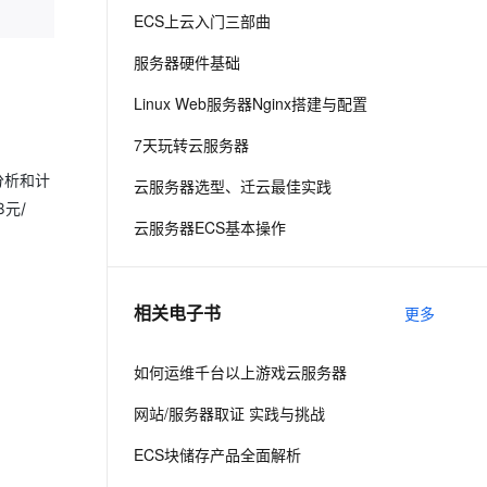
ECS上云入门三部曲
息提取
与 AI 智能体进行实时音视频通话
服务器硬件基础
从文本、图片、视频中提取结构化的属性信息
构建支持视频理解的 AI 音视频实时通话应用
Linux Web服务器Nginx搭建与配置
t.diy 一步搞定创意建站
构建大模型应用的安全防护体系
7天玩转云服务器
通过自然语言交互简化开发流程,全栈开发支持
通过阿里云安全产品对 AI 应用进行安全防护
分析和计
云服务器选型、迁云最佳实践
8元/
云服务器ECS基本操作
相关电子书
更多
如何运维千台以上游戏云服务器
网站/服务器取证 实践与挑战
ECS块储存产品全面解析