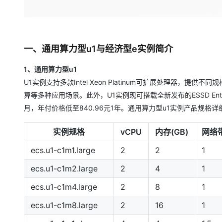
大模型解决方案
迁移与运维管理
快速部署 Dify，高效搭建 
专有云
一、通用算力型u1与经济型e实例简介
10 分钟在聊天系统中增加
1、通用算力型u1
U1实例支持多款Intel Xeon Platinum可扩展处理器，
算等多种应用场景。此外，U1实例现可搭载全新发布的ESSD Ent
月，年付价格低至840.96元1年。通用算力型u1实例产品规格
实例规格
vCPU
内存(GB)
网络带
ecs.u1-c1m1.large
2
2
1
ecs.u1-c1m2.large
2
4
1
ecs.u1-c1m4.large
2
8
1
ecs.u1-c1m8.large
2
16
1