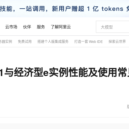
云市场
伙伴
服务
了解阿里云
务器实例
免费试用
搭建个人版集成服务
打造一套 Web IDE
探索云世界
AI 特惠
数据与 API
成为产品伙伴
企业增值服务
最佳实践
价格计算器
AI 场景体
基础软件
产品伙伴合
阿里云认证
市场活动
配置报价
大模型
自助选配和估算价格
新方式
睿译宝，AI翻译排版一步到位
智启 AI 普惠权益
产品生态集成认证中心
企业支持计划
云上春晚
域名与网站
千问官方 MaaS 平台，为开发者和 Agent 而生，新用户赠送 1 亿 + tokens 额度
Qwen Aud
AI Coding
阿里云Maa
2026 阿里云
云服务器 E
为企业打
数据集
Windows
大模型认证
模型
NEW
NEW
1与经济型e实例性能及使用常
交付可用成果
值低价云产品抢先购
上传文档即自动完成翻译和格式还原
至高享 1亿+免费 tokens，加速 Al 应用落地
提供智能易用的域名与建站服务
智能编程，一键
安全可靠、
产品生态伙伴
专家技术服务
云上奥运之旅
弹性计算合作
阿里云中企出
手机三要素
宝塔 Linux
全部认证
价格优势
有专属领域专家
GLM-5.2：长任务时代开源旗舰模型
阿里云 OPC 创新助力计划
千问大模型
即刻拥有 DeepS
AI 电商营销
对象存储 O
大模型
产品生态伙伴工作台
企业增值服务台
云栖战略参考
云存储合作计
云栖大会
身份实名认证
CentOS
训练营
推动算力普惠，释放技术红利
最高返9万
多领域专家智能体,一键组建 AI 虚拟交付团队
快速构建应用程序和网站，即刻迈出上云第一步
至高百万元 Token 补贴，加速一人公司成长
多元化、高性能、安全可靠的大模型服务
真正可用的 1M 上下文,一次完成代码全链路开发
轻松解锁专属 Dee
从图文生成到
云上的中国
数据库合作计
活动全景
短信
Docker
图片和
站式影视创作平台
Hermes Agent，打造自进化智能体
Token Plan 模型订阅计划
数字证书管理服务（原SSL证书）
5 分钟轻松部署
AI 广告创作
无影云电脑
企业成长
NEW
信息公告
看见新力量
云网络合作计
OCR 文字识别
JAVA
证享300元代金券
可视化编排打通从文字构思到成片全链路闭环
全托管，含MySQL、PostgreSQL、SQL Server、MariaDB多引擎
自主进化，持久记忆，越用越聪明
Qwen3.8-Max 首发尝鲜，限时加量 10 倍，夜间低至2折
实现全站HTTPS，呈现可信的WEB访问
图文、视频一
随时随地安
魔搭 Mode
Kimi-K3
HappyHors
NEW
loud
服务实践
官网公告
金融模力时刻
Salesforce O
版
发票查验
全能环境
Claude Code + GStack 打造工程团队
千问办公，限时限量积分加倍
Qoder
低代码高效构
AI 建站
短信服务
型
NEW
作计划
Kimi 最新旗舰模型，长程编程与推理利器
让文字生成流
计划
创新中心
魔搭 ModelSc
健康状态
理服务
让AI从“聊天伙伴”进化为能干活的“数字员工”
安装技能 GStack，拥有专属 AI 工程团队
你的AI工作搭子，覆盖日常办公高频场景
面向真实软件的智能体编程平台
0 代码专业建
客户案例
天气预报查询
操作系统
态合作计划