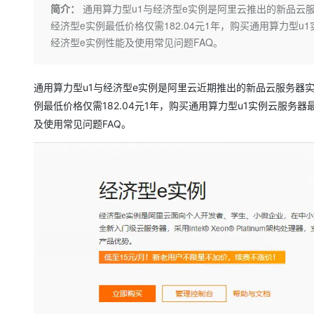
存储
天池大赛
Qwen3.7-Plus
简介：
通用算力型u1与经济型e实例是阿里云推出的新品云
云解析DNS
解决方案免费试用 新老
电子合同
经济型e实例最低价格仅需182.04元1年，购买通用算力型u
最高领取价值200元试用
能看、能想、能动手的多模
安全
网络与CDN
AI 算法大赛
畅捷通
经济型e实例性能及使用常见问题FAQ。
大数据开发治理平台 Data
AI 产品 免费试用
网络
安全
云开发大赛
Qwen3-VL-Plus
Tableau 订阅
1亿+ 大模型 tokens 和 
可观测
入门学习赛
中间件
通用算力型u1与经济型e实例是阿里云近期推出的新品云服务器
AI空中课堂在线直播课
云防火墙
140+云产品 免费试用
例最低价格仅需182.04元1年，购买通用算力型u1实例云服务器
上云与迁云
云原生的云上边界网络安全
产品新客免费试用，最长1
数据库
及使用常见问题FAQ。
生态解决方案
大模型服务
企业出海
大模型ACA认证体验
大数据计算
助力企业全员 AI 认知与能
行业生态解决方案
千问AI平台-Token Plan
政企业务
媒体服务
开发者生态解决方案
企业服务与云通信
千问AI平台-模型体验
AI 开发和 AI 应用解决
在线体验全尺寸、多种模态
域名与网站
Happy 系列大模型
终端用户计算
Serverless
开发工具