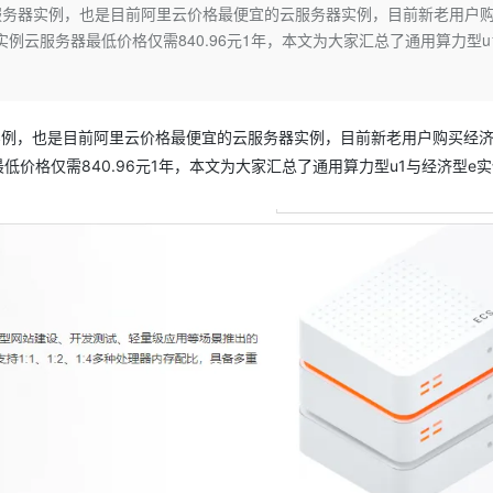
Deepseek-v4-pro
HappyHors
服务器实例，也是目前阿里云价格最便宜的云服务器实例，目前新老用户
同享
万小智 AI 建站低至 15元/月
Qoder CN
AI 短剧/漫剧
云原生数据库 
快递物流查询
WordPress
成为服务伙
高校合作
1实例云服务器最低价格仅需840.96元1年，本文为大家汇总了通用算力型u
点，立即开启云上创新
覆盖公网/内网、递归/权威、移动APP等全场景解析服务
送.CN域名，送备案服务码
基于千问大模型等，支持代码智能生成、研发智能问答
AI助力短剧
态智能体模型
旗舰 MoE 大模型，百万上下文与顶尖推理能力
图生视频，流
Ubuntu
服务生态伙伴
云工开物
企业应用
Works
Night Plan 支持 Qwen 3.8-Max
云原生大数据计算服务 MaxCompute
AI 办公
容器服务 Kub
NEW
GLM-5.2
Wan2.7-T
Red Hat
30+ 款产品免费体验
Data Agent 驱动的一站式 Data+AI 开发治理平台
夜间 5 折，Qwen/Meoo/TokenPlan 客户专享
面向分析的企业级SaaS模式云数据仓库
AI智能应用
提供一站式管
科研合作
视觉 Coding、空间感知、多模态思考等全面升级
1M上下文，专为长程任务能力而生
ERP
实例，也是目前阿里云价格最便宜的云服务器实例，目前新老用户购买经济
堂（旗舰版）
SUSE
智能客服
最低价格仅需840.96元1年，本文为大家汇总了通用算力型u1与经济型e
CRM
防护产品
2个月
自动承接线索
建站小程序
OA 办公系统
AI 应用构建
大模型原生
力提升
财税管理
模板建站
Qoder
大模型服务平台百炼-应用模版
HOT
NEW
面向真实软件
个人版上线、团队版降价；千问3.8-Max首发发尝鲜
丰富多元化的应用模版和解决方案
400电话
定制建站
万有无界
大模型服务平台百炼-智能体
方案
广告营销
模板小程序
的模型效果
灵活可视化地构建企业级 Agent
定制小程序
秒悟
人工智能平台 PAI
APP 开发
云端极速 AI 
新一代 AI 视频生成模型，深度适配广告营销等场景
AI Native 的算法工程平台，一站式完成建模、训练、推理服务部署
建站系统