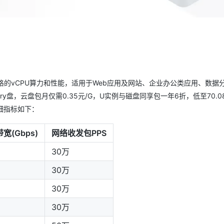
AI 应用
10分钟微调：让0.6B模型媲美235B模
多模态数据信
型
依托云原生高可用架构,实现Dify私有化部署
用1%尺寸在特定领域达到大模型90%以上效果
一个 AI 助手
超强辅助，Bol
即刻拥有 DeepSeek-R1 满血版
在企业官网、通讯软件中为客户提供 AI 客服
多种方案随心选，轻松解锁专属 DeepSeek
提供不同规格的vCPU算力和性能，适用于Web应用及网站、企业办公类应用、数据
ry盘，云盘包月仅需0.35元/G，U实例与磁盘同享包一年6折，低至70.0
详细指标如下：
宽(Gbps)
网络收发包PPS
30万
30万
30万
30万