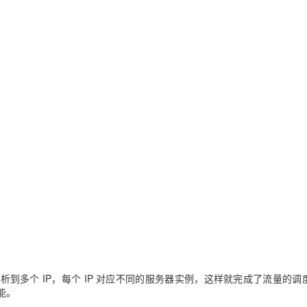
AI 应用
10分钟微调：让0.6B模型媲美235B模
多模态数据信
型
依托云原生高可用架构,实现Dify私有化部署
用1%尺寸在特定领域达到大模型90%以上效果
一个 AI 助手
超强辅助，Bol
即刻拥有 DeepSeek-R1 满血版
在企业官网、通讯软件中为客户提供 AI 客服
多种方案随心选，轻松解锁专属 DeepSeek
解析到多个 IP，每个 IP 对应不同的服务器实例，这样就完成了流量的调
能。