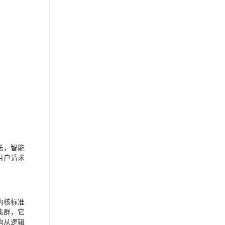
法，智能
用户请求
 内核标准
器集群，它
构从逻辑