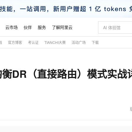
云市场
伙伴
服务
了解阿里云
践
官方博客
考认证
TIANCHI大赛
活动广场
下载
AI 特惠
数据与 API
成为产品伙伴
企业增值服务
最佳实践
价格计算器
AI 场景体
基础软件
产品伙伴合
阿里云认证
市场活动
配置报价
大模型
自助选配和估算价格
新方式
睿译宝，AI翻译排版一步到位
智启 AI 普惠权益
产品生态集成认证中心
企业支持计划
云上春晚
域名与网站
千问官方 MaaS 平台，为开发者和 Agent 而生，新用户赠送 1 亿 + tokens 额度
Qwen Aud
AI Coding
阿里云Maa
2026 阿里云
云服务器 E
为企业打
数据集
Windows
大模型认证
模型
NEW
NEW
载均衡DR（直接路由）模式实战
交付可用成果
值低价云产品抢先购
上传文档即自动完成翻译和格式还原
至高享 1亿+免费 tokens，加速 Al 应用落地
提供智能易用的域名与建站服务
智能编程，一键
安全可靠、
产品生态伙伴
专家技术服务
云上奥运之旅
弹性计算合作
阿里云中企出
手机三要素
宝塔 Linux
全部认证
价格优势
有专属领域专家
GLM-5.2：长任务时代开源旗舰模型
阿里云 OPC 创新助力计划
千问大模型
即刻拥有 DeepS
AI 电商营销
对象存储 O
大模型
产品生态伙伴工作台
企业增值服务台
云栖战略参考
云存储合作计
云栖大会
身份实名认证
CentOS
训练营
推动算力普惠，释放技术红利
最高返9万
多领域专家智能体,一键组建 AI 虚拟交付团队
快速构建应用程序和网站，即刻迈出上云第一步
至高百万元 Token 补贴，加速一人公司成长
多元化、高性能、安全可靠的大模型服务
真正可用的 1M 上下文,一次完成代码全链路开发
轻松解锁专属 Dee
从图文生成到
云上的中国
数据库合作计
活动全景
短信
Docker
图片和
站式影视创作平台
Hermes Agent，打造自进化智能体
Token Plan 模型订阅计划
数字证书管理服务（原SSL证书）
5 分钟轻松部署
AI 广告创作
无影云电脑
企业成长
NEW
信息公告
看见新力量
云网络合作计
OCR 文字识别
JAVA
证享300元代金券
可视化编排打通从文字构思到成片全链路闭环
全托管，含MySQL、PostgreSQL、SQL Server、MariaDB多引擎
自主进化，持久记忆，越用越聪明
Qwen3.8-Max 首发尝鲜，限时加量 10 倍，夜间低至2折
实现全站HTTPS，呈现可信的WEB访问
图文、视频一
随时随地安
魔搭 Mode
Kimi-K3
HappyHors
NEW
loud
服务实践
官网公告
金融模力时刻
Salesforce O
版
发票查验
全能环境
Claude Code + GStack 打造工程团队
千问办公，限时限量积分加倍
Qoder
低代码高效构
AI 建站
短信服务
型
NEW
作计划
Kimi 最新旗舰模型，长程编程与推理利器
让文字生成流
计划
创新中心
魔搭 ModelSc
健康状态
理服务
让AI从“聊天伙伴”进化为能干活的“数字员工”
安装技能 GStack，拥有专属 AI 工程团队
你的AI工作搭子，覆盖日常办公高频场景
面向真实软件的智能体编程平台
0 代码专业建
客户案例
天气预报查询
操作系统
态合作计划