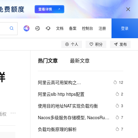
文档
备案
控制台
注册
登录
个人
积分
发布
验
作计划
器
AI 活动
专业服务
服务伙伴合作计划
开发者社区
加入我们
产品动态
服务平台百炼
阿里云 OPC 创新助力计划
热门文章
最新文章
一站式生成采购清单，支持单品或批量购买
io：打造专属 AI 语音助手
S产品伙伴计划（繁花）
峰会
CS
造的大模型服务与应用开发平台
一句话生成原生可编辑精美 PPT 文稿
AI 生产力先锋
Al MaaS 服务伙伴赋能合作
域名
博文
Careers
至高可申请百万元
Qwen3.8-Max 模型上线
详
开启高性价比 AI 编程新体验
弹性可伸缩的云计算服务
Qwen-Audio-3.0-Realtime 端到端实时语音角色扮演
输入一句话想法, 轻松生成专业的 PPT
先锋实践拓展 AI 生产力的边界
Token 补贴，五大权
计划
海大会
伙伴信用分合作计划
商标
问答
社会招聘
阿里云高可用架构之
12
益加速 OPC 成功
eek-V4-Pro
SS
一键部署幻兽帕鲁游戏服务器
飞天发布时刻
HOT
Open Search 向量检索版支
划
备案
电子书
校园招聘
“CDN+WAF+SLB+ECS
pSeek-V4-Pro
视频创作，一键激活电商全链路生产力
稳定、安全、高性价比、高性能的云存储服务
一键购买专属联机服务器，轻松开启游戏
所见，即是所愿
持视频检索 Pipeline 功能
更多支持
阿里云slb http https配置
2
划
公司注册
镜像站
视频生成
语音识别与合成
专属 QwenPaw
漫剧工坊：一站式动画创作平台
AI 实训营
HOT
应用身份服务 (IDaaS)
使用目的地址NAT实现负载均衡
3
合作伙伴培训与认证
划
上云迁移
站生成，高效打造优质广告素材
全接入的云上超级电脑
从聊天伙伴进化为能主动干活的本地数字员工
快速生产连贯的高质量长漫剧
从基础到进阶，Agent 创客手把手教你
OpenClaw 管理能力上线
版权
lScope
我要反馈
e-1.1-T2V
Qwen3-TTS-Flash
Nacos多级服务存储模型, NacosRule
7
查询合作伙伴
n Alibaba Cloud ISV 合作
代维服务
建企业门户网站
10 分钟搭建微信、支付宝小程序
MaxCompute MaxFrame 提
负载均衡规则入门
畅细腻的高质量视频
离线语音合成大模型，多语言方言自适应，低延迟高稳定
创新加速
负载均衡原理的解析
ope
登录合作伙伴管理后台
7
我要建议
站，无忧落地极速上线
以可视化方式快速构建移动和 PC 门户网站
国内短信简单易用，安全可靠，秒级触达，全球覆盖200+国家和地区。
高效部署网站，快速应用到小程序
供自动弹性内存功能