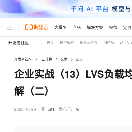
大模型
产品
解决方案
权益
定价
开发者社区
首页
模型体验
探索云世界
问产品
动手实
大模型
产品
解决方案
权益
定价
云市场
伙伴
服务
了解阿里云
精选产品
精选解决方案
普惠上云
产品定价
精选商城
成为销售伙伴
售前咨询
为什么选择阿里云
千问AI平台
开发者社区
云计算
文章
正文
了解云产品的定价详情
大模型服务平台百炼
千问办公，解锁你的工作
普惠上云 官方力荐
分销伙伴
在线服务
网站建设
什么是云计算
大
企业实战（13）LVS负
大模型服务与应用平台
企业级Agent产品，直接
云服务器38元/年起，超
咨询伙伴
多端小程序
技术领先
云上成本管理
售后服务
轻量应用服务器
Agency Agents：拥
官方推荐返现计划
大模型
精选产品
精选解决方案
Salesforce 国际版订阅
稳定可靠
解（二）
管理和优化成本
推荐新用户得奖励，单订单
销售伙伴合作计划
自助服务
友盟天域
安全合规
人工智能与机器学习
AI
文本生成
云数据库 RDS
HappyHorse 打造一
云工开物
无影生态合作计划
在线服务
观测云
分析师报告
高校专属算力普惠，学生认
计算
互联网应用开发
2023-10-20
591
发布于广东
Qwen3.8-Max
HOT
Salesforce On Alibaba C
工单服务
Tuya 物联网平台阿里云
研究报告与白皮书
人工智能平台 PAI
快速拥有专属 OpenClaw
大模
Consulting Partner 合
大数据
容器
智能体时代全能旗舰模型
免费试用
短信专区
一站式AI开发、训练和推
蓝凌 OA
AI 大模型销售与服务生
现代化应用