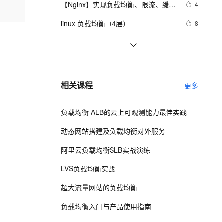
安全
【Nginx】实现负载均衡、限流、缓
我要投诉
e-1.1-I2V
Cosyvoice-V3-Flash
4
PolarDB
上云场景组合购
Milvus 弹性伸缩功能新增节
伴
存、黑白名单和灰度发布，这是最全
漫剧创作，剧本、分镜、视频高效生成
100%兼容MySQL、PostgreSQL，兼容Oracle，支持集中和分布式
覆盖90%+业务场景，专享组合折扣价
点支持范围
畅自然，细节丰富
高表现力语音合成大模型，语音克隆听感自然
VPN
linux 负载均衡（4层）
8
的一篇了！
ernetes 版 ACK
云聚AI 严选权益
AI 原生数据库服务发布
SSL 证书
elasticsearch 客户端负载均衡
8
2V
Fun-ASR
，一键激活高效办公新体验
理容器应用的 K8s 服务
精选AI产品，从模型到应用全链提效
Agent 数据网关
文戏情感细腻自然，动作戏激烈拳拳到肉，实现更强表演能力
支持中英文自由切换，具备更强的噪声鲁棒性
堡垒机
统一观测丨使用 Prometheus 监控云
6
AI 用量加速计划
云原生数据库 PolarDB
原生网关，我们该关注哪些指标？
防火墙
、识别商机，让客服更高效、服务更出色。
Serverless 网关增强：阿里云 Knative 
新老同享，达量后返
Agentic Database 发布
6
相关课程
更多
与云产品 ALB 集成
主机安全
应用
负载均衡 ALB的云上可观测能力最佳实践
千问办公
NEW
AI 应用及服务市场
的智能体编程平台
一站式AI生产力平台
动态网站搭建及负载均衡对外服务
AI 应用
伶鹊
阿里云负载均衡SLB实战演练
企业级人与Agent协作平台，接入和调度多个数字员工
智能客服平台，对话机器人、对话分析、智能外呼
大模型
LVS负载均衡实战
大模型服务平台百炼 - 全妙
自然语言处理
超大流量网站的负载均衡
应用创作平台
多模态内容创作工具，已接入 DeepSeek
数据标注
负载均衡入门与产品使用指南
机器学习