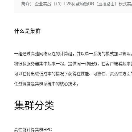
存储
天池大赛
Qwen3.7-Plus
简介：
企业实战（13）LVS负载均衡DR（直接路由）模式
云解析DNS
解决方案免费试用 新老
电子合同
最高领取价值200元试用
能看、能想、能动手的多模
安全
网络与CDN
AI 算法大赛
畅捷通
大数据开发治理平台 Data
AI 产品 免费试用
网络
安全
云开发大赛
Qwen3-VL-Plus
Tableau 订阅
1亿+ 大模型 tokens 和 
什么是集群
可观测
入门学习赛
中间件
AI空中课堂在线直播课
云防火墙
140+云产品 免费试用
上云与迁云
云原生的云上边界网络安全
产品新客免费试用，最长1
数据库
一组通过高速网络互连的计算组，并以单一系统的模式加以管理
生态解决方案
大模型服务
企业出海
大模型ACA认证体验
大数据计算
将很多服务器集中起来一起，提供同一种服务，在客户端看起来
助力企业全员 AI 认知与能
行业生态解决方案
千问AI平台-Token Plan
政企业务
媒体服务
可以在付出较低成本的情况下获得在性能、可靠性、灵活性方面
开发者生态解决方案
是集群系统中的核心技术。
任务调度
企业服务与云通信
千问AI平台-模型体验
AI 开发和 AI 应用解决
在线体验全尺寸、多种模态
域名与网站
集群分类
Happy 系列大模型
终端用户计算
Serverless
高性能计算集群HPC
开发工具