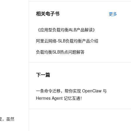
相关电子书
更多
息提取
与 AI 智能体进行实时音视频通话
从文本、图片、视频中提取结构化的属性信息
构建支持视频理解的 AI 音视频实时通话应用
《应用型负载均衡ALB产品解读》
t.diy 一步搞定创意建站
构建大模型应用的安全防护体系
阿里云网络-SLB负载均衡产品介绍
通过自然语言交互简化开发流程,全栈开发支持
通过阿里云安全产品对 AI 应用进行安全防护
负载均衡SLB热点问题解答
下一篇
一条命令迁移，帮你实现 OpenClaw 与
Hermes Agent 记忆互通！
度，虽然