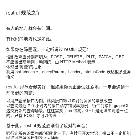
restful 规范之争
有人的地方就会有江湖。
有代码的地方也是如此。
如果你在码圈混，一定听说过 restful 规范：
增删改查应分别声明为：POST、DELETE、PUT、PATCH、GET
不应该出现动词，动词统一由 HTTP Method 表示
体现出“资源”的抽象
利用 pathVariable，queryParam，header，statusCode 表达很多业务
语义
restful 规范看似美好，但如果你真正尝试过落地，一定会遇到一
些类似的问题：
以用户登录接口为例，此类接口难以映射到资源的增删改查
以查询最近 7 个小时内的接口请求错误率为例，衍生到诸如 graphQL
这类复杂的查询场景，往往需要 json 结构，GET 是无法实现这一点
的，只有 POST 才可以传递
基于此，restful 规范逐渐有了反对的声音：
强行让所有的事物都“资源”化一下，有悖于开发常识，接口不一定都能
够通过简单的增删改查来映射