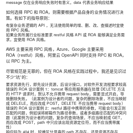
message 仅在业务响应失败时有意义，data 代表业务响应结果
如何选择 RPC 和 ROA，则需要根据产品自身的业务情况进行决
策。有如下的指导原则：
有复杂业务逻辑的 API ，无法使用简单的增、删、改、查描述时宜使
用 RPC 风格。
如果业务所属行业标准要求 restful 风格 API 或 ROA 能够满足业务需
求，宜使用 ROA 风格。
AWS 主要采用 RPC 风格，Azure、Google 主要采用
ROA（restful）风格，阿里云 OpenAPI 同时支持 RPC 和 ROA，
以 RPC 为主。
尽管规范是无罪的，但在 ROA 风格在实践过程中，我还是见识过
不少“坑”的：
要求资源先行，即先设计资源，后设计接口，对软件开发流程要求较高
错误的 ROA 设计案例 1：tomcat 等应用服务器在处理 DELETE 方法
的 HTTP 请求时，默认不允许携带 request body，需要显式开启，导
致删除失败。（此案例为设计者的问题，复杂的删除场景，不应当映射
成 DELELE，而应改成 POST，DELETE 不应当携带 request body）
错误的 ROA 设计案例 2：restful 路径中携带的参数，可能会引发正则
匹配的问题，例如误将邮箱作为路径参数，或者多级路径匹配的冲突问
题（此案例为设计者的问题，复杂的查询场景，不应当映射成 GET，
而应改成 POST，path 中只应该出现资源定位符，而不应当携带属
性）
响应码为 404 时，较难区分是真的 path 不存在，还是资源不存在