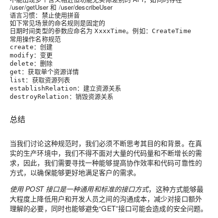
/user/getUser 和 /user/describeUser
语言习惯：禁止使用拼音
如下常见场景的命名规则是固定的
日期时间类型的参数应命名为
。例如：
XxxxTime
CreateTime
常用操作名称规范
：创建
create
：变更
modify
：删除
delete
：获取单个资源详情
get
：获取资源列表
list
：建立资源关系
establishRelation
：销毁资源关系
destroyRelation
总结
当我们讨论这种规范时，我们必须不断思考其目的和背景。在真
实的生产环境中，我们不得不面对大量的代码量和不断增长的需
求，因此，我们需要寻找一种能够提高协作效率和代码可靠性的
方式，以确保能够更好地满足客户的需求。
使用 POST 接口是一种通用和标准的接口方式
，这种方式能够最
大程度上降低用户和开发人员之间的沟通成本，减少对接口额外
理解的必要，同时也能够避免“GET”接口可能会造成的安全问题。