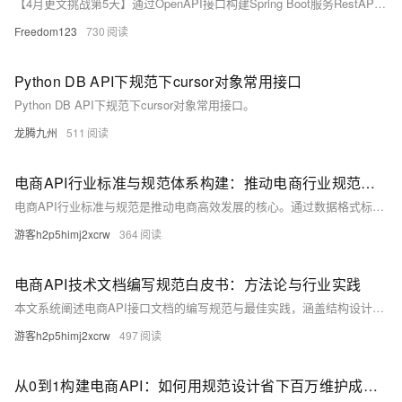
【4月更文挑战第5天】通过OpenAPI接口构建Spring Boot服务RestAPI接口
Freedom123
730
Python DB API下规范下cursor对象常用接口
Python DB API下规范下cursor对象常用接口。
龙腾九州
511
电商API行业标准与规范体系构建：推动电商行业规范化前行
电商API行业标准与规范是推动电商高效发展的核心。通过数据格式标准化、接口设计一致性及严格的安全措施，可提升数据交互效率、保障安全并促进系统兼容性。淘宝、京东、拼多多等平台的实践展示了其重要性。未来，智能化、隐私保护强化和跨平台集成将成为主要趋势，助力电商生态持续繁荣。
游客h2p5himj2xcrw
364
电商API技术文档编写规范白皮书：方法论与行业实践
本文系统阐述电商API接口文档的编写规范与最佳实践，涵盖结构设计、技术语言、开发者体验、版本控制及质量保障等方面，助力企业提升开发效率，构建开放共赢的电商生态。
游客h2p5himj2xcrw
497
从0到1构建电商API：如何用规范设计省下百万维护成本？