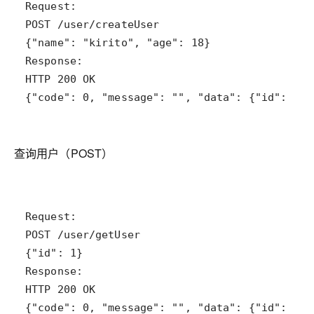
{"code": 0, "message": "", "data": {"id": 1, 
查询用户（POST）
{"code": 0, "message": "", "data": {"id": 1, 