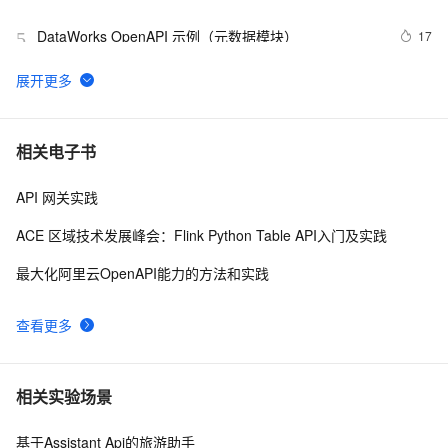
域名解析服务
DataWorks OpenAPI 示例（元数据模块）
17
5
Darabonba：支持任意 OpenAPI 网关的多语言 SDK 
798
6
方案
使用OpenApi完成云服务器ECS续费管理
2
7
相关电子书
API 网关实践
终于懂了，RPC和OpenApi的区别
5
8
ACE 区域技术发展峰会：Flink Python Table API入门及实践
QuickBI关于OpenAPI的使用问题梳理及高频需求实现样
19
9
最大化阿里云OpenAPI能力的方法和实践
例
解决IDE启动失败问题： Internal error. Please refer to 
5
10
查看更多
com.intellij.openapi.progress.ProcessCanceledException
相关实验场景
基于Assistant Api的旅游助手