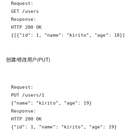
{[{"id": 1, "name": "kirito", "age": 18}], "n
创建/修改用户(PUT)
{"id": 1, "name": "kirito", "age": 19}