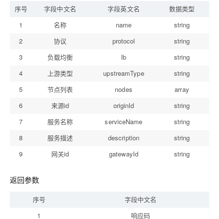
序号
字段中文名
字段英文名
数据类型
必
1
名称
name
string
2
协议
protocol
string
3
负载均衡
lb
string
4
上游类型
upstreamType
string
5
节点列表
nodes
array
6
来源id
originId
string
7
服务名称
serviceName
string
8
服务描述
description
string
9
网关id
gatewayId
string
返回参数
序号
字段中文名
1
响应码