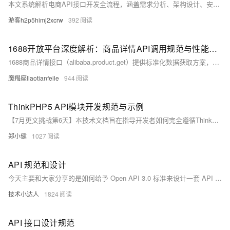
本文系统解析电商API接口开发全流程，涵盖需求分析、架构设计、安全实践、测试上线及文档维护等关键环节，结合技术规范与实际案例，助力构建高可用、可扩展的电商系统。
游客h2p5himj2xcrw
392
1688开放平台深度解析：商品详情API调用规范与性能优化策略
1688商品详情接口（alibaba.product.get）提供标准化数据获取方案，支持50+字段，涵盖商品基础信息、SKU详情、价格库存、图文视频资源。适用于电商比价、供应链管理、竞品分析及跨境信息同步，助力企业提升采购效率与市场响应速度。提供Python调用示例及常见问题解决方案，推荐使用本地缓存、异常重试机制和保险服务优化调用体验。
魔羯座liaotianfeile
944
ThinkPHP5 API模块开发规范与示例
【7月更文挑战第6天】本技术文档旨在指导开发者如何完全遵循ThinkPHP5框架的开发规范来构建RESTful API模块。ThinkPHP5（简称TP5）是一款基于PHP的轻量级MVC框架，其简洁、高效的特点非常适合快速开发Web应用及API接口。以下是创建API模块的基本步骤、最佳实践以及代码示例。
郑小健
1027
API 规范和设计
今天主要和大家分享的是如何给予 Open API 3.0 标准来设计一套 API 规范。那么整体我们在讲的过程中，大约有以下五方面。 1. 大环境介绍 2. API与服务开放 3. API定义 4. 模型 5. 总结
技术小达人
1824
API 接口设计规范