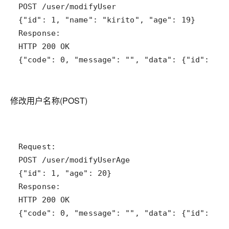
{"code": 0, "message": "", "data": {"id": 1, 
修改用户名称(POST)
{"code": 0, "message": "", "data": {"id": 1, 