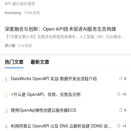
API 接口设计规范
linxinliang
1428
深度融合与创新：Open API技术促进AI服务生态构建
【7月更文第21天】在数字化转型的浪潮中，人工智能（AI）已从概念探索走向实际应用，深刻改变着各行各业。Open API（开放应用程序接口）作为连接技术与业务的桥梁，正成为推动AI服务普及和生态构建的关键力量。本文将探讨Open API技术如何通过标准化、易用性和灵活性，加速AI服务的集成与创新，构建一个更加丰富多元的AI服务生态系统。
郑小健
918
热门文章
最新文章
DataWorks OpenAPI 实战-数据开发全流程介绍
8
1
⚡什么是 OpenAPI，优势、劣势及示例
15
2
使用OpenApi弹性创建云服务器ECS
6
3
利用阿里云 OpenAPI 以及 DNS 云解析自建 DDNS 动态
14
4