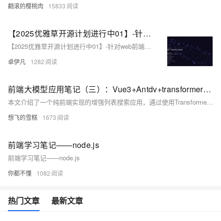
翻滚的樱桃肉
15833
【2025优雅草开源计划进行中01】-针对web前端开发初学者使用-优雅草科技官网-纯静态页面html+css+JavaScript可直接下载使用-开源-首页为优雅草吴银满工程师原创-优雅草卓伊凡发布
【2025优雅草开源计划进行中01】-针对web前端开发初学者使用-优雅草科技官网-纯静态页面html+css+JavaScript可直接下载使用-开源-首页为优雅草吴银满工程师原创-优雅草卓伊凡发布
卓伊凡
1282
前端大模型应用笔记（三）：Vue3+Antdv+transformers+本地模型实现浏览器端侧增强搜索
本文介绍了一个纯前端实现的增强列表搜索应用，通过使用Transformer模型，实现了更智能的搜索功能，如使用“番茄”可以搜索到“西红柿”。项目基于Vue3和Ant Design Vue，使用了Xenova的bge-base-zh-v1.5模型。文章详细介绍了从环境搭建、数据准备到具体实现的全过程，并展示了实际效果和待改进点。
想飞的雪糕
1673
前端学习笔记——node.js
前端学习笔记——node.js
你都不懂
1082
热门文章
最新文章