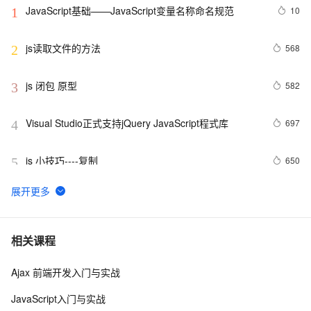
JavaScript基础——JavaScript变量名称命名规范
10
1
js读取文件的方法
568
2
js 闭包 原型
582
3
Visual Studio正式支持jQuery JavaScript程式库
697
4
js 小技巧----复制
650
5
创建JavaScript对象
546
6
Javascript面向对象编程（二）：构造函数的继承 by 
499
7
相关课程
阮一峰
Ajax 前端开发入门与实战
js 的 slice方法
504
8
JavaScript入门与实战
How JavaScript Work.
643