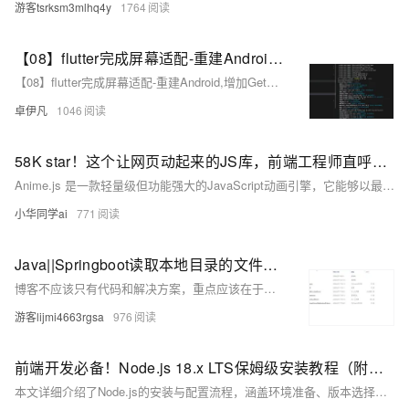
游客tsrksm3mlhq4y
1764
【08】flutter完成屏幕适配-重建Android,增加GetX路由,屏幕适配,基础导航栏-多版本SDK以及gradle造成的关于fvm的使用（flutter version manage）-卓伊凡换人优雅草Alex-开发完整的社交APP-前端客户端开发+数据联调|以优雅草商业项目为例做开发-flutter开发-全流程-商业应用级实战开发-优雅草Alex
【08】flutter完成屏幕适配-重建Android,增加GetX路由,屏幕适配,基础导航栏-多版本SDK以及gradle造成的关于fvm的使用（flutter version manage）-卓伊凡换人优雅草Alex-开发完整的社交APP-前端客户端开发+数据联调|以优雅草商业项目为例做开发-flutter开发-全流程-商业应用级实战开发-优雅草Alex
卓伊凡
1046
58K star！这个让网页动起来的JS库，前端工程师直呼真香！
Anime.js 是一款轻量级但功能强大的JavaScript动画引擎，它能够以最简单的方式为网页元素添加令人惊艳的动效。这个项目在GitHub上已经获得58,000+星标，被广泛应用于电商页面、数据可视化、游戏开发等场景。
小华同学ai
771
Java||Springboot读取本地目录的文件和文件结构，读取服务器文档目录数据供前端渲染的API实现
博客不应该只有代码和解决方案，重点应该在于给出解决方案的同时分享思维模式，只有思维才能可持续地解决问题，只有思维才是真正值得学习和分享的核心要素。如果这篇博客能给您带来一点帮助，麻烦您点个赞支持一下，还可以收藏起来以备不时之需，有疑问和错误欢迎在评论区指出~
游客lijmi4663rgsa
976
前端开发必备！Node.js 18.x LTS保姆级安装教程（附国内镜像源配置）
本文详细介绍了Node.js的安装与配置流程，涵盖环境准备、版本选择（推荐LTS版v18.x）、安装步骤（路径设置、组件选择）、环境验证（命令测试、镜像加速）及常见问题解决方法。同时推荐开发工具链，如VS Code、Yarn等，并提供常用全局包安装指南，帮助开发者快速搭建高效稳定的JavaScript开发环境。内容基于官方正版软件，确保合规性与安全性。