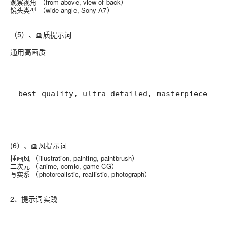
观察视角 （from above, view of back）
镜头类型 （wide angle, Sony A7）
（5）、画质提示词
通用高画质
best quality, ultra detailed, masterpiece, hi
(6）、画风提示词
插画风 （illustration, painting, paintbrush）
二次元 （anime, comic, game CG）
写实系 （photorealistic, reallistic, photograph）
2、提示词实践