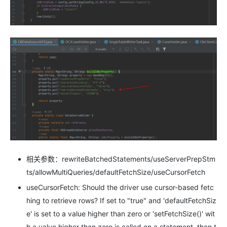
相关参数：rewriteBatchedStatements/useServerPrepStm
ts/allowMultiQueries/defaultFetchSize/useCursorFetch
useCursorFetch: Should the driver use cursor-based fetc
hing to retrieve rows? If set to "true" and 'defaultFetchSiz
e' is set to a value higher than zero or 'setFetchSize()' wit
h a value higher than zero is called on a statement, then t