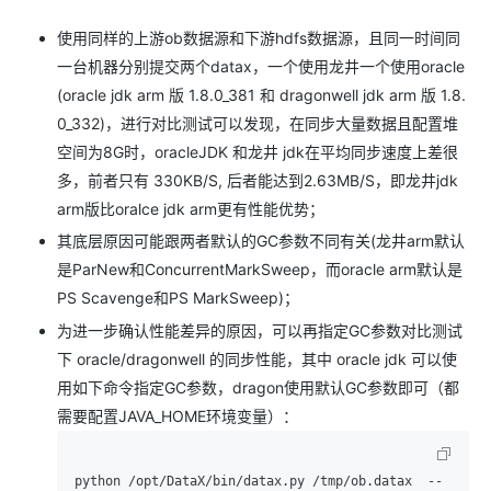
使用同样的上游ob数据源和下游hdfs数据源，且同一时间同
一台机器分别提交两个datax，一个使用龙井一个使用oracle
(oracle jdk arm 版 1.8.0_381 和 dragonwell jdk arm 版 1.8.
0_332)，进行对比测试可以发现，在同步大量数据且配置堆
空间为8G时，oracleJDK 和龙井 jdk在平均同步速度上差很
多，前者只有 330KB/S, 后者能达到2.63MB/S，即龙井jdk
arm版比oralce jdk arm更有性能优势；
其底层原因可能跟两者默认的GC参数不同有关(龙井arm默认
是ParNew和ConcurrentMarkSweep，而oracle arm默认是
PS Scavenge和PS MarkSweep)；
为进一步确认性能差异的原因，可以再指定GC参数对比测试
下 oracle/dragonwell 的同步性能，其中 oracle jdk 可以使
用如下命令指定GC参数，dragon使用默认GC参数即可（都
需要配置JAVA_HOME环境变量）：
python /opt/DataX/bin/datax.py /tmp/ob.datax  --