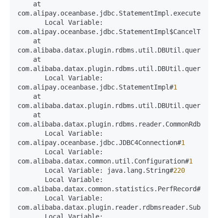
    at 
com.alipay.oceanbase.jdbc.StatementImpl.executeQuer
       Local Variable: 
com.alipay.oceanbase.jdbc.StatementImpl$CancelTask#
    at 
com.alibaba.datax.plugin.rdbms.util.DBUtil.query(DB
    at 
com.alibaba.datax.plugin.rdbms.util.DBUtil.query(DB
       Local Variable: 
com.alipay.oceanbase.jdbc.StatementImpl#
1
    at 
com.alibaba.datax.plugin.rdbms.util.DBUtil.query(DB
    at 
com.alibaba.datax.plugin.rdbms.reader.CommonRdbmsRe
       Local Variable: 
com.alipay.oceanbase.jdbc.JDBC4Connection#
1
       Local Variable: 
com.alibaba.datax.common.util.Configuration#
1
       Local Variable: java.lang.String#
220
       Local Variable: 
com.alibaba.datax.common.statistics.PerfRecord#
1
       Local Variable: 
com.alibaba.datax.plugin.reader.rdbmsreader.SubComm
       Local Variable: 