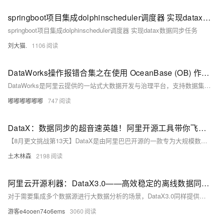
springboot项目集成dolphinscheduler调度器 实现datax数据同步任务
springboot项目集成dolphinscheduler调度器 实现datax数据同步任务
刘大猫.
1106
DataWorks操作报错合集之在使用 OceanBase (OB) 作为数据源进行数据集成时遇到报错，该如何排查
DataWorks是阿里云提供的一站式大数据开发与治理平台，支持数据集成、数据开发、数据服务、数据质量管理、数据安全管理等全流程数据处理。在使用DataWorks过程中，可能会遇到各种操作报错。以下是一些常见的报错情况及其可能的原因和解决方法。
嘟嘟嘟嘟嘟嘟
747
DataX：数据同步的超音速英雄！阿里开源工具带你飞越数据传输的银河系，告别等待和故障的恐惧！快来见证这一数据工程的奇迹！
【8月更文挑战第13天】DataX是由阿里巴巴开源的一款专为大规模数据同步设计的工具，在数据工程领域展现强大竞争力。它采用插件化架构，支持多种数据源间的高效迁移。相较于Apache Sqoop和Flume，DataX通过并发写入和流处理实现了高性能同步，并简化了配置流程。DataX还支持故障恢复，能够在同步中断后继续执行，节省时间和资源。这些特性使其成为构建高效可靠数据同步方案的理想选择。
土木林森
2198
阿里云开源利器：DataX3.0——高效稳定的离线数据同步解决方案
对于需要集成多个数据源进行大数据分析的场景，DataX3.0同样提供了有力的支持。企业可以使用DataX将多个数据源的数据集成到一个统一的数据存储系统中，以便进行后续的数据分析和挖掘工作。这种集成能力有助于提升数据分析的效率和准确性，为企业决策提供有力支持。
游客e4ooen74o6ems
3060