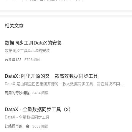
相关文章
数据同步工具DataX的安装
数据同步工具DataX的安装
云梦泽123
5798
DataX: 阿里开源的又一款高效数据同步工具
DataX 是由阿里巴巴集团开源的一款大数据同步工具，旨在解决不同数据存储之间的数据迁移、同步和实时交换的问题。它支持多种数据源和数据存储系统，包括关系型数据库、NoSQL 数据库、Hadoop 等。 DataX 提供了丰富的数据读写插件，可以轻松地将数据从一个数据源抽取出来，并将其加载到另一个数据存储中。它还提供了灵活的配置选项和高度可扩展的架构，以适应各种复杂的数据同步需求。
周周的奇妙编程
8484
DataX - 全量数据同步工具（2）
DataX - 全量数据同步工具
让线程再跑一会
3058