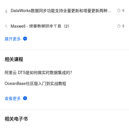
DataWorks数据同步功能支持全量更新和增量更新两种方
5
4
式
Maxwell - 增量数据同步工具（2）
5
5
55-微服务技术栈（高级）：微服务网关Soul（数据同步
8
6
原理）
docker环境安装mysql、canal、elasticsearch，基于
8
7
相关课程
binlog利用canal实现mysql的数据同步到elasticsearch中
（一）
阿里云 DTS是如何做实时数据集成的？
Kafka 集群如何实现数据同步？
5
8
OceanBase社区版入门到实战教程
可以使用DataWorks的数据同步任务（DTS）来实现实时
3
9
同步
查看更多
MQ消息队列数据同步解决方案
4
10
相关电子书