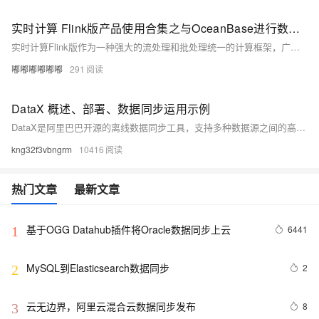
实时计算 Flink版产品使用合集之与OceanBase进行数据同步时遇到用户名和密码失败的问题，该如何解决
实时计算Flink版作为一种强大的流处理和批处理统一的计算框架，广泛应用于各种需要实时数据处理和分析的场景。实时计算Flink版通常结合SQL接口、DataStream API、以及与上下游数据源和存储系统的丰富连接器，提供了一套全面的解决方案，以应对各种实时计算需求。其低延迟、高吞吐、容错性强的特点，使其成为众多企业和组织实时数据处理首选的技术平台。以下是实时计算Flink版的一些典型使用合集。
嘟嘟嘟嘟嘟嘟
291
DataX 概述、部署、数据同步运用示例
DataX是阿里巴巴开源的离线数据同步工具，支持多种数据源之间的高效传输。其特点是多数据源支持、可扩展性、灵活配置、高效传输、任务调度监控和活跃的开源社区支持。DataX通过Reader和Writer插件实现数据源的读取和写入，采用Framework+plugin架构。部署简单，解压即可用。示例展示了如何配置DataX同步MySQL到HDFS，并提供了速度和内存优化建议。此外，还解决了NULL值同步问题及配置文件变量传参的方法。
kng32f3vbngrm
10416
热门文章
最新文章
基于OGG Datahub插件将Oracle数据同步上云
6441
1
MySQL到Elasticsearch数据同步
2
2
云无边界，阿里云混合云数据同步发布
8
3