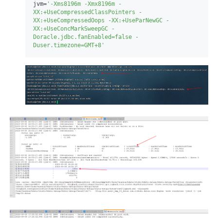
jvm=
'-Xms8196m -Xmx8196m -
XX:+UseCompressedClassPointers -
XX:+UseCompressedOops -XX:+UseParNewGC -
XX:+UseConcMarkSweepGC -
Doracle.jdbc.fanEnabled=false -
Duser.timezone=GMT+8'