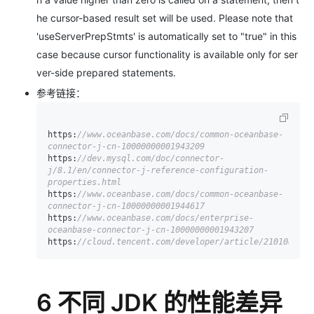
he cursor-based result set will be used. Please note that
'useServerPrepStmts' is automatically set to "true" in this
case because cursor functionality is available only for ser
ver-side prepared statements.
参考链接：
https:
//www.oceanbase.com/docs/common-oceanbase-
connector-j-cn-10000000001943209
https:
//dev.mysql.com/doc/connector-
j/8.1/en/connector-j-reference-configuration-
properties.html
https:
//www.oceanbase.com/docs/common-oceanbase-
connector-j-cn-10000000001944617
https:
//www.oceanbase.com/docs/enterprise-
oceanbase-connector-j-cn-10000000001943207
https:
//cloud.tencent.com/developer/article/2101083
6 不同 JDK 的性能差异