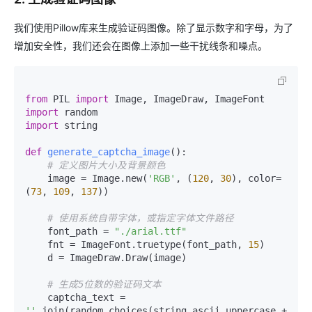
我们使用Pillow库来生成验证码图像。除了显示数字和字母，为了
增加安全性，我们还会在图像上添加一些干扰线条和噪点。
from
 PIL 
import
import
import
 string

def
generate_captcha_image
():

# 定义图片大小及背景颜色
    image = Image.new(
'RGB'
, (
120
, 
30
), color=
(
73
, 
109
, 
137
))

# 使用系统自带字体，或指定字体文件路径
    font_path = 
"./arial.ttf"
    fnt = ImageFont.truetype(font_path, 
15
)

    d = ImageDraw.Draw(image)

# 生成5位数的验证码文本
    captcha_text = 
''
.join(random.choices(string.ascii_uppercase + 