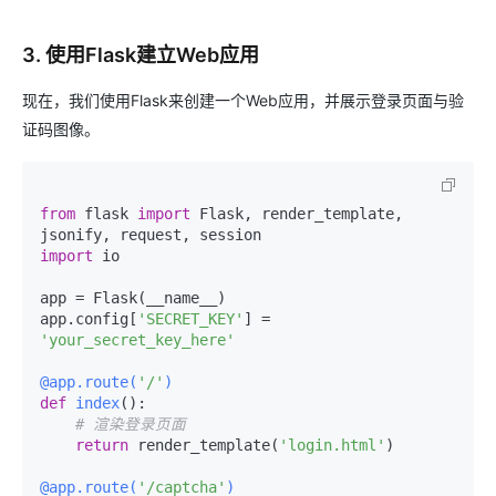
3. 使用Flask建立Web应用
现在，我们使用Flask来创建一个Web应用，并展示登录页面与验
证码图像。
from
 flask 
import
 Flask, render_template, 
import
 io

app = Flask(__name__)

app.config[
'SECRET_KEY'
] = 
'your_secret_key_here'
@app.route(
'/'
)
def
index
():

# 渲染登录页面
return
 render_template(
'login.html'
)

@app.route(
'/captcha'
)