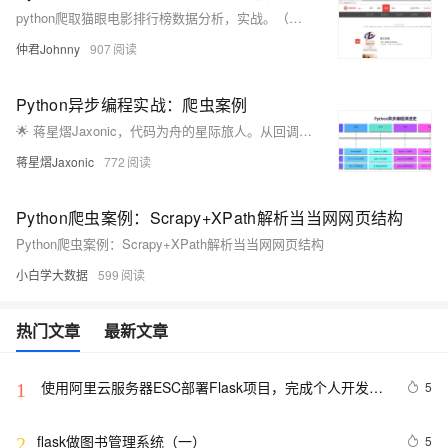
python爬取猫眼电影排行榜数据分析，实战。（正则表达式，xpath，beautifulsoup）【2月更文挑战第11天】
仲君Johnny
907
Python异步编程实战：爬虫案例
🌟 蒋星熠Jaxonic，代码为舟的星际旅人。从回调地狱到async/await协程天堂，亲历Python异步编程演进。分享高性能爬虫、数据库异步操作、限流监控等实战经验，助你驾驭并发，在二进制星河中谱写极客诗篇。
蒋星熠Jaxonic
772
Python爬虫案例：Scrapy+XPath解析当当网网页结构
Python爬虫案例：Scrapy+XPath解析当当网网页结构
小白学大数据
599
热门文章
最新文章
 使用阿里云服务器ESC部署Flask项目，完成个人开发
5
1
WebGIS系统的公网发布
flask做图书管理系统（一）
5
2