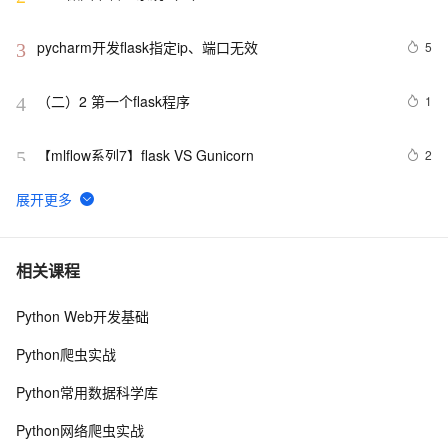
pycharm开发flask指定ip、端口无效 
5
3
（二）2 第一个flask程序
1
4
【mlflow系列7】flask VS Gunicorn
2
5
Python Web：Django、Flask和FastAPI框架对比
8
6
【flask入门系列】Flask对象初始化参数以及Flask工程配
6
7
相关课程
置的加载方式
Python Web开发基础
flask学习笔记（二）
2
8
Python爬虫实战
Django框架和Flask框架的适用场景分别是什么？
8
9
Python常用数据科学库
【优秀python web设计】基于Python flask的猫眼电影
13
10
Python网络爬虫实战