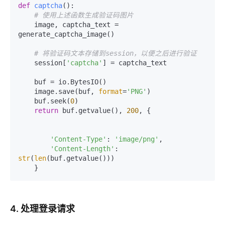
def
captcha
():

# 使用上述函数生成验证码图片
    image, captcha_text = 
generate_captcha_image()

# 将验证码文本存储到session，以便之后进行验证
    session[
'captcha'
] = captcha_text

    buf = io.BytesIO()

    image.save(buf, 
format
=
'PNG'
)

    buf.seek(
0
)

return
 buf.getvalue(), 
200
, {

'Content-Type'
: 
'image/png'
,

'Content-Length'
: 
str
(
len
(buf.getvalue()))

4. 处理登录请求