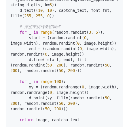
string.digits, k=
5
))

    d.text((
10
, 
10
), captcha_text, font=fnt, 
fill=(
255
, 
255
, 
0
))

# 添加干扰线条和噪点
for
 _ 
in
range
(random.randint(
3
, 
5
)):

        start = (random.randint(
0
, 
image.width), random.randint(
0
, image.height))

        end = (random.randint(
0
, image.width), 
random.randint(
0
, image.height))

        d.line([start, end], fill=
(random.randint(
50
, 
200
), random.randint(
50
, 
200
), random.randint(
50
, 
200
)))

for
 _ 
in
range
(
100
):

        xy = (random.randrange(
0
, image.width), 
random.randrange(
0
, image.height))

        d.point(xy, fill=(random.randint(
50
, 
200
), random.randint(
50
, 
200
), 
random.randint(
50
, 
200
)))

return