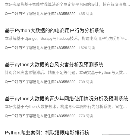
本研究聚焦基于智能推荐算法的全屋定制平台网站设计，旨在解决消费者在个性化定制中面临的选择难题。通过整合Django、Vue、Python与MySQL等技术，构建集家装设计、材料推荐、家具搭配于一体的一站式智能服务平台，提升用户体验与行业数字化水平。
Q一个好的名字容易让人记住你2483558220
465
基于Python大数据的的电商用户行为分析系统
本系统基于Django、Scrapy与Hadoop技术，构建电商用户行为分析平台。通过爬取与处理海量用户数据，实现行为追踪、偏好分析与个性化推荐，助力企业提升营销精准度与用户体验，推动电商智能化发展。
Q一个好的名字容易让人记住你2483558220
1626
基于python大数据的台风灾害分析及预测系统
针对台风灾害预警滞后、精度不足等问题，本研究基于Python与大数据技术，构建多源数据融合的台风预测系统。利用机器学习提升路径与强度预测准确率，结合Django框架实现动态可视化与实时预警，为防灾决策提供科学支持，显著提高应急响应效率，具有重要社会经济价值。
Q一个好的名字容易让人记住你2483558220
739
基于python大数据的青少年网络使用情况分析及预测系统
本研究基于Python大数据技术，构建青少年网络行为分析系统，旨在破解现有防沉迷模式下用户画像模糊、预警滞后等难题。通过整合多平台亿级数据，运用机器学习实现精准行为预测与实时干预，推动数字治理向“数据驱动”转型，为家庭、学校及政府提供科学决策支持，助力青少年健康上网。
Q一个好的名字容易让人记住你2483558220
773
Python爬虫案例：抓取猫眼电影排行榜