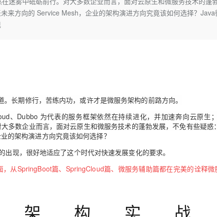
网红”依然在迷雾中砥砺前行。对大多数企业而言，面对云原生和微服务技术的蓬
Deepseek-v4-pro
HappyHors
同享
万小智 AI 建站低至 15元/月
Qoder CN
AI 短剧/漫剧
云原生数据库 
快递物流查询
WordPress
成为服务伙
向的 Service Mesh，企业的架构演进方向究竟该如何选择？Java
高校合作
点，立即开启云上创新
覆盖公网/内网、递归/权威、移动APP等全场景解析服务
送.CN域名，送备案服务码
基于千问大模型等，支持代码智能生成、研发智能问答
AI助力短剧
态智能体模型
旗舰 MoE 大模型，百万上下文与顶尖推理能力
图生视频，流
现
Ubuntu
服务生态伙伴
云工开物
企业应用
Works
Night Plan 支持 Qwen 3.8-Max
云原生大数据计算服务 MaxCompute
AI 办公
容器服务 Kub
NEW
GLM-5.2
Wan2.7-T
Red Hat
30+ 款产品免费体验
Data Agent 驱动的一站式 Data+AI 开发治理平台
夜间 5 折，Qwen/Meoo/TokenPlan 客户专享
面向分析的企业级SaaS模式云数据仓库
AI智能应用
提供一站式管
科研合作
视觉 Coding、空间感知、多模态思考等全面升级
1M上下文，专为长程任务能力而生
ERP
堂（旗舰版）
SUSE
智能客服
CRM
防护产品
2个月
自动承接线索
建站小程序
OA 办公系统
AI 应用构建
大模型原生
道。长期修行，苦练内功，或许才是微服务架构的前路方向。
力提升
财税管理
模板建站
Qoder
大模型服务平台百炼-应用模版
HOT
NEW
oud、Dubbo 为代表的服务框架
依然在持续进化，并加速奔向云原生；Se
面向真实软件
个人版上线、团队版降价；千问3.8-Max首发发尝鲜
丰富多元化的应用模版和解决方案
对大多数企业而言，面对云原生和微服务技术的蓬勃发展，不免有些疑惑
400电话
定制建站
h，企业的架构演进方向究竟该如何选择？
万有无界
大模型服务平台百炼-智能体
方案
广告营销
模板小程序
构的出现，很好地适应了这个时代对快速发展变化的要求。
的模型效果
灵活可视化地构建企业级 Agent
定制小程序
pringBoot篇、SpringCloud篇、微服务辅助篇都在完美的诠释微
秒悟
人工智能平台 PAI
APP 开发
云端极速 AI 
新一代 AI 视频生成模型，深度适配广告营销等场景
AI Native 的算法工程平台，一站式完成建模、训练、推理服务部署
建站系统
服务架构实战