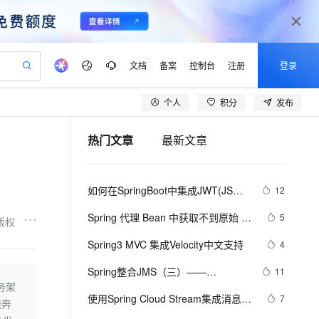
文档
备案
控制台
注册
登录
个人
积分
发布
验
作计划
器
AI 活动
专业服务
服务伙伴合作计划
开发者社区
加入我们
产品动态
服务平台百炼
阿里云 OPC 创新助力计划
热门文章
最新文章
一站式生成采购清单，支持单品或批量购买
可编辑精美 PPT 文稿
S产品伙伴计划（繁花）
峰会
CS
造的大模型服务与应用开发平台
Agency Agents：拥有专属领域专家
AI 生产力先锋
Al MaaS 服务伙伴赋能合作
域名
博文
Careers
至高可申请百万元
Qwen3.8-Max 模型上线
 轻松生成专业的 PPT
开启高性价比 AI 编程新体验
弹性可伸缩的云计算服务
先锋实践拓展 AI 生产力的边界
多领域专家智能体,一键组建 AI 虚拟交付团队
Token 补贴，五大权
计划
海大会
伙伴信用分合作计划
商标
问答
社会招聘
如何在SpringBoot中集成JWT(JSON 
12
益加速 OPC 成功
帕鲁游戏服务器
SS
HappyHorse 打造一站式影视创作平台
飞天发布时刻
HOT
Open Search 向量检索版支
划
备案
电子书
校园招聘
Web Token)鉴权
联机服务器，轻松开启游戏
视频创作，一键激活电商全链路生产力
稳定、安全、高性价比、高性能的云存储服务
所见，即是所愿
持视频检索 Pipeline 功能
可视化编排打通从文字构思到成片全链路闭环
更多支持
Spring 代理 Bean 中获取不到原始 
5
版权
划
公司注册
镜像站
视频生成
语音识别与合成
Bean 对象注解的解决方法
 智能体与工作流应用
漫剧工坊：一站式动画创作平台
AI 实训营
应用身份服务 (IDaaS)
Spring3 MVC 集成Velocity中文支持
4
合作伙伴培训与认证
划
上云迁移
站生成，高效打造优质广告素材
全接入的云上超级电脑
通过阿里云百炼高效搭建AI应用,助力高效开发
快速生产连贯的高质量长漫剧
从基础到进阶，Agent 创客手把手教你
OpenClaw 管理能力上线
lScope
我要反馈
e-1.1-T2V
Qwen3-TTS-Flash
Spring整合JMS（三）——
11
查询合作伙伴
n Alibaba Cloud ISV 合作
代维服务
建企业门户网站
10 分钟搭建微信、支付宝小程序
务架
MaxCompute MaxFrame 提
MessageConverter介绍
畅细腻的高质量视频
离线语音合成大模型，多语言方言自适应，低延迟高稳定
创新加速
使用Spring Cloud Stream集成消息中
ope
登录合作伙伴管理后台
7
我要建议
站，无忧落地极速上线
以可视化方式快速构建移动和 PC 门户网站
国内短信简单易用，安全可靠，秒级触达，全球覆盖200+国家和地区。
高效部署网站，快速应用到小程序
供自动弹性内存功能
速奔
间件