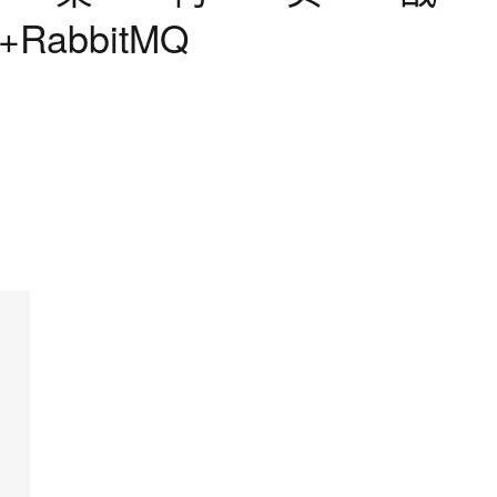
r+RabbitMQ
AI 应用
10分钟微调：让0.6B模型媲美235B模
多模态数据信
型
依托云原生高可用架构,实现Dify私有化部署
用1%尺寸在特定领域达到大模型90%以上效果
一个 AI 助手
超强辅助，Bol
即刻拥有 DeepSeek-R1 满血版
在企业官网、通讯软件中为客户提供 AI 客服
多种方案随心选，轻松解锁专属 DeepSeek