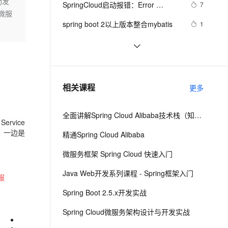
安全
勃发
SpringCloud启动报错：Error 
我要投诉
e-1.1-I2V
Cosyvoice-V3-Flash
7
PolarDB
上云场景组合购
Milvus 弹性伸缩功能新增节
伴
微服
creating bean with name 
漫剧创作，剧本、分镜、视频高效生成
100%兼容MySQL、PostgreSQL，兼容Oracle，支持集中和分布式
覆盖90%+业务场景，专享组合折扣价
点支持范围
畅自然，细节丰富
高表现力语音合成大模型，语音克隆听感自然
VPN
spring boot 2以上版本整合mybatis
1
configurationPropertiesBeans
ernetes 版 ACK
云聚AI 严选权益
AI 原生数据库服务发布
SSL 证书
Spring事务传播行为
7
2V
Fun-ASR
，一键激活高效办公新体验
理容器应用的 K8s 服务
精选AI产品，从模型到应用全链提效
Agent 数据网关
文戏情感细腻自然，动作戏激烈拳拳到肉，实现更强表演能力
支持中英文自由切换，具备更强的噪声鲁棒性
堡垒机
Spring(十一)之AOP
11
AI 用量加速计划
云原生数据库 PolarDB
防火墙
、识别商机，让客服更高效、服务更出色。
spring-boot - demo
新老同享，达量后返
Agentic Database 发布
498
相关课程
更多
主机安全
应用
全面讲解Spring Cloud Alibaba技术栈（知识精讲+项目实战）第一阶段
千问办公
NEW
rvice
AI 应用及服务市场
的智能体编程平台
一站式AI生产力平台
：一边是
精通Spring Cloud Alibaba
AI 应用
伶鹊
微服务框架 Spring Cloud 快速入门
企业级人与Agent协作平台，接入和调度多个数字员工
智能客服平台，对话机器人、对话分析、智能外呼
大模型
Java Web开发系列课程 - Spring框架入门
服
大模型服务平台百炼 - 全妙
自然语言处理
Spring Boot 2.5.x开发实战
应用创作平台
多模态内容创作工具，已接入 DeepSeek
数据标注
Spring Cloud微服务架构设计与开发实战
：
机器学习