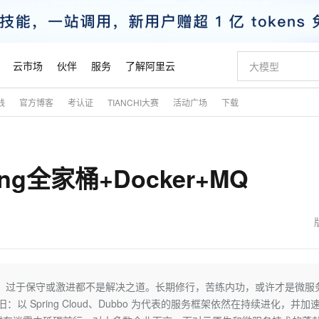
云市场
伙伴
服务
了解阿里云
践
官方博客
考认证
TIANCHI大赛
活动广场
下载
AI 特惠
数据与 API
成为产品伙伴
企业增值服务
最佳实践
价格计算器
AI 场景体
基础软件
产品伙伴合
阿里云认证
市场活动
配置报价
大模型
自助选配和估算价格
步到位
智启 AI 普惠权益
产品生态集成认证中心
企业支持计划
云上春晚
域名与网站
Qwen Audio：打造专属 AI 语音助手
千问官方 MaaS 平台，为开发者和 Agent 而生，新用户赠送 1 亿 + tokens 额度
一句话生成原生
AI Coding
阿里云Maa
2026 阿里云
云服务器 E
为企业打
数据集
Windows
大模型认证
模型
NEW
NEW
g全家桶+Docker+MQ
格式还原
值低价云产品抢先购
至高享 1亿+免费 tokens，加速 Al 应用落地
提供智能易用的域名与建站服务
Qwen-Audio-3.0-Realtime 端到端实时语音角色扮演
输入一句话想法,
智能编程，一键
安全可靠、
产品生态伙伴
专家技术服务
云上奥运之旅
弹性计算合作
阿里云中企出
手机三要素
宝塔 Linux
全部认证
价格优势
开源旗舰模型
即刻拥有 DeepSeek-V4-Pro
阿里云 OPC 创新助力计划
千问大模型
一键部署幻兽
AI 电商营销
对象存储 O
大模型
产品生态伙伴工作台
企业增值服务台
云栖战略参考
云存储合作计
云栖大会
身份实名认证
CentOS
训练营
推动算力普惠，释放技术红利
最高返9万
真正可用的 1M 上下文,一次完成代码全链路开发
快速构建应用程序和网站，即刻迈出上云第一步
轻松解锁专属 DeepSeek-V4-Pro
至高百万元 Token 补贴，加速一人公司成长
多元化、高性能、安全可靠的大模型服务
一键购买专属
从图文生成到
云上的中国
数据库合作计
活动全景
短信
Docker
图片和
自进化智能体
5 分钟轻松部署专属 QwenPaw
Token Plan 模型订阅计划
数字证书管理服务（原SSL证书）
高效搭建 AI
AI 广告创作
无影云电脑
企业成长
NEW
HOT
信息公告
看见新力量
云网络合作计
OCR 文字识别
JAVA
越聪明
证享300元代金券
全托管，含MySQL、PostgreSQL、SQL Server、MariaDB多引擎
Qwen3.8-Max 首发尝鲜，限时加量 10 倍，夜间低至2折
实现全站HTTPS，呈现可信的WEB访问
从聊天伙伴进化为能主动干活的本地数字员工
图文、视频一
随时随地安
魔搭 Mode
Kimi-K3
HappyHors
NEW
loud
服务实践
官网公告
金融模力时刻
Salesforce O
版
发票查验
全能环境
Claude Code + GStack 打造工程团队
千问办公，限时限量积分加倍
Qoder
低代码高效构
AI 建站
短信服务
就，过于保守或激进都不是解决之道。长期修行，苦练内功，或许才是微服
型
NEW
作计划
Kimi 最新旗舰模型，长程编程与推理利器
让文字生成流
计划
创新中心
魔搭 ModelSc
健康状态
理服务
让AI从“聊天伙伴”进化为能干活的“数字员工”
安装技能 GStack，拥有专属 AI 工程团队
你的AI工作搭子，覆盖日常办公高频场景
面向真实软件的智能体编程平台
0 代码专业建
 Spring Cloud、Dubbo 为代表的服务框架依然在持续进化，并加
客户案例
天气预报查询
操作系统
态合作计划