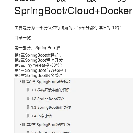
大模型解决方案
SpringBoot/Cloud+Docke
迁移与运维管理
快速部署 Dify，高效搭建 
专有云
主要是分为三部分来进行讲解的，每部分都有详细的介绍：
10 分钟在聊天系统中增加
目录一览
第一部分：SpringBoot篇
第1章SpringBoot编程起步
第2章SpringBoot程序开发
第3章Thymeleaf模板渲染
第4章SpringBoot与Web应用
第5章SpringBoot服务整合