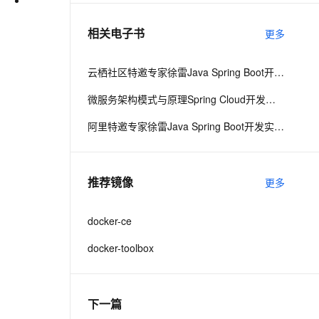
相关电子书
更多
息提取
与 AI 智能体进行实时音视频通话
从文本、图片、视频中提取结构化的属性信息
构建支持视频理解的 AI 音视频实时通话应用
云栖社区特邀专家徐雷Java Spring Boot开发实战系列课程（第20讲）：经典面试题与阿里等名企内部招聘求职面试技巧
t.diy 一步搞定创意建站
构建大模型应用的安全防护体系
微服务架构模式与原理Spring Cloud开发实战
通过自然语言交互简化开发流程,全栈开发支持
通过阿里云安全产品对 AI 应用进行安全防护
阿里特邀专家徐雷Java Spring Boot开发实战系列课程（第18讲）：制作Java Docker镜像与推送到DockerHub和阿里云Docker仓库
推荐镜像
更多
docker-ce
docker-toolbox
下一篇