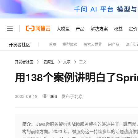
大模型
产品
解决方案
权益
定价
开发者社区
首页
模型体验
探索云世界
问产品
动手实
大模型
产品
解决方案
权益
定价
云市场
伙伴
服务
了解阿里云
精选产品
精选解决方案
普惠上云
产品定价
精选商城
成为销售伙伴
售前咨询
为什么选择阿里云
千问AI平台
开发者社区
云原生
文章
正文
了解云产品的定价详情
大模型服务平台百炼
睿译宝，AI翻译排版一
普惠上云 官方力荐
分销伙伴
在线服务
网站建设
什么是云计算
大
用138个案例讲明白了Sprin
大模型服务与应用平台
上传文档即自动完成翻译和
云服务器38元/年起，超
咨询伙伴
多端小程序
技术领先
云上成本管理
售后服务
轻量应用服务器
GLM-5.2：长任务时代
官方推荐返现计划
大模型
精选产品
精选解决方案
Salesforce 国际版订阅
稳定可靠
管理和优化成本
推荐新用户得奖励，单订单
销售伙伴合作计划
2023-09-19
366
发布于北京
自助服务
友盟天域
安全合规
人工智能与机器学习
AI
文本生成
云数据库 RDS
Hermes Agent，打造
云工开物
无影生态合作计划
在线服务
观测云
分析师报告
自主进化，持久记忆，越用
高校专属算力普惠，学生认
计算
互联网应用开发
Qwen3.8-Max
HOT
Salesforce On Alibaba C
工单服务
Tuya 物联网平台阿里云
研究报告与白皮书
人工智能平台 PAI
快速拥有专属 OpenClaw
简介：
Java微服务架构实战微服务架构的演进并非一蹴而
大模
Consulting Partner 合
大数据
容器
智能体时代全能旗舰模型
免费试用
短信专区
一站式AI开发、训练和推
构的前路方向。2023 年，微服务这一持续多年的话题热度依旧：以
蓝凌 OA
AI 大模型销售与服务生
现代化应用