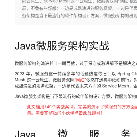
存储
天池大赛
向云原生；Service Mesh 这一云原生、微服务双圈“
Qwen3.7-Plus
云解析DNS
解决方案免费试用 新老
电子合同
展，不免有些疑惑：一边是成熟演进的服务框架，一边是代表未来方
最高领取价值200元试用
能看、能想、能动手的多模
安全
网络与CDN
AI 算法大赛
务架构是当下最流行的软件架构设计方案，微服务架构的出
畅捷通
大数据开发治理平台 Data
AI 产品 免费试用
网络
安全
云开发大赛
Qwen3-VL-Plus
Tableau 订阅
1亿+ 大模型 tokens 和 
可观测
入门学习赛
中间件
AI空中课堂在线直播课
Java微服务架构实战
云防火墙
140+云产品 免费试用
上云与迁云
云原生的云上边界网络安全
产品新客免费试用，最长1
数据库
生态解决方案
大模型服务
企业出海
大模型ACA认证体验
大数据计算
微服务架构的演进并非一蹴而就，过于保守或激进都不是解决之
助力企业全员 AI 认知与能
行业生态解决方案
千问AI平台-Token Plan
政企业务
2023 年，微服务这一持续多年的话题热度依旧：以 Spring Cl
媒体服务
Mesh 这一云原生、微服务双圈
“网红”
依然在迷雾中砥砺前行。
开发者生态解决方案
成熟演进的服务框架，一边是代表未来方向的 Service Mes
企业服务与云通信
千问AI平台-模型体验
AI 开发和 AI 应用解决
Java微服务架构是当下最流行的软件架构设计方案，微服务架
在线体验全尺寸、多种模态
域名与网站
此文档用140个实战案例，完美的演示了微服务的方方面面，从S
Happy 系列大模型
终端用户计算
务。需要完整版的小伙伴点击此处即可！
Serverless
Java微
开发工具