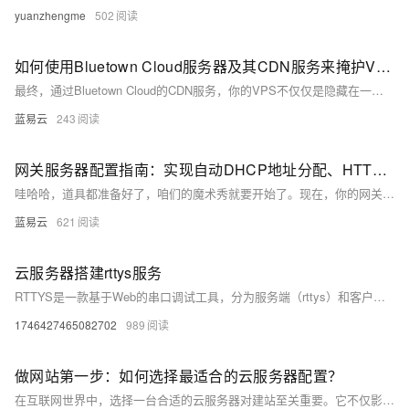
yuanzhengme
502
如何使用Bluetown Cloud服务器及其CDN服务来掩护VPS的真实IP地址。
最终，通过Bluetown Cloud的CDN服务，你的VPS不仅仅是隐藏在一层又一层的保护之下，同时也因为CDN的全球节点而享受到加速访问的优势，无所不在又不被发现，像是一位能在互联网世界中自由穿梭的幽灵特工。
蓝易云
243
网关服务器配置指南：实现自动DHCP地址分配、HTTP服务和SSH无密码登录。
哇哈哈，道具都准备好了，咱们的魔术秀就要开始了。现在，你的网关服务器已经魔法满满，自动分配IP，提供网页服务，SSH登录如入无人之境。而整个世界，只会知道效果，不会知道是你在幕后操控一切。这就是真正的数字世界魔法师，随手拈来，手到擒来。
蓝易云
621
云服务器搭建rttys服务
RTTYS是一款基于Web的串口调试工具，分为服务端（rttys）和客户端（rtty）。服务端负责连接串口设备并提供接口，客户端通过浏览器访问实现远程串口调试。它具有跨平台、易部署的特点，适用于物联网、嵌入式开发等场景，极大提升调试效率。
1746427465082702
989
做网站第一步：如何选择最适合的云服务器配置？
在互联网世界中，选择一台合适的云服务器对建站至关重要。它不仅影响网站性能和用户体验，还关系到运营成本。面对众多云服务商和产品，需从网站规模、技术架构、地理位置等多方面考量，明确需求，精准选型。无论是个人博客、企业官网，还是电商平台，都应找到匹配自身发展的服务器类型。当前各大云服务商也推出多项优惠活动，助力中小企业快速起步。通过试用体验，更易找到“本命”服务器。愿你拨开迷雾，找到最适合自己的那一款，开启数字世界的精彩篇章。