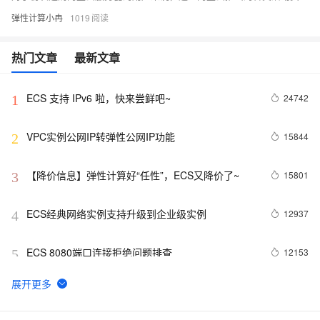
弹性计算小冉
1019
热门文章
最新文章
ECS 支持 IPv6 啦，快来尝鲜吧~
24742
1
VPC实例公网IP转弹性公网IP功能
15844
2
【降价信息】弹性计算好“任性”，ECS又降价了~
15801
3
ECS经典网络实例支持升级到企业级实例
12937
4
ECS 8080端口连接拒绝问题排查
12153
5
扫盲人工智能的计算力基石--异构计算
11496
6