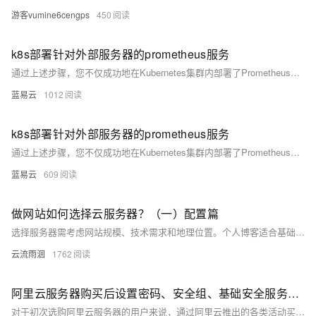
游客vumine6cengps
450
k8s部署针对外部服务器的prometheus服务
通过上述步骤，您不仅成功地在Kubernetes集群内部署了Prometheus，还实现了对集群外服务器的有效监控。理解并实施网络配置是关键，确保监控数据的准确无误传输。随着监控需求的增长，您还可以进一步探索Prometheus生态中的其他组件，如Alertmanager、Grafana等，以构建完整的监控与报警体系。
蓝易云
1012
k8s部署针对外部服务器的prometheus服务
通过上述步骤，您不仅成功地在Kubernetes集群内部署了Prometheus，还实现了对集群外服务器的有效监控。理解并实施网络配置是关键，确保监控数据的准确无误传输。随着监控需求的增长，您还可以进一步探索Prometheus生态中的其他组件，如Alertmanager、Grafana等，以构建完整的监控与报警体系。
蓝易云
609
做网站如何选择云服务器？（一）配置篇
选择服务器需考虑网站规模、技术需求和地理位置。个人博客适合基础配置，企业官网需4核CPU、8GB内存，电商平台则需更高配置并配备负载均衡。技术上，展示型网站用PHP+MySQL，互动社区需Node.js/Python环境，视频类网站要大带宽。地理位置影响服务器选择，国内用户选腾讯云/阿里云，海外用户选AWS等。主流服务器类型包括虚拟主机（入门级）、云服务器（推荐）和物理服务器（高端需求）。云服务商普遍提供免费试用，便于评估性能。
云流雨洄
1762
阿里云服务器购买后设置密码、安全组、基础安全服务、挂载云盘等流程简介
对于初次选购阿里云服务器的用户来说，通过阿里云推出的各类活动买到心仪的云服务器仅仅是第一步。为了确保云服务器能够正常运行并承载您的应用，购买之后还需要给云服务器设置远程登录密码、设置安全组规则、设置基础安全、购买并挂载云盘等操作之后，我们才能使用并部署自己的应用到云服务器上。本文将详细介绍在阿里云的活动中购买云服务器后，您必须完成的几个关键步骤，助您快速上手并充分利用云服务器的强大功能。