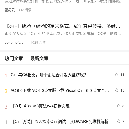
通过对特殊类设计和单例模式的深入探讨，我们可以更好地设计和实现复杂的C++程序。特殊类设计提高了代码的安全性和可维护性，而单例模式则确保类的唯一实例性和全局访问性。理解并掌握这些高级设计技巧，对于提升C++编程水平至关重要。
蓝易云
307
【c++】继承（继承的定义格式、赋值兼容转换、多继承、派生类默认成员函数规则、继承与友元、继承与静态成员）
本文深入探讨了C++中的继承机制，作为面向对象编程（OOP）的核心特性之一。继承通过允许派生类扩展基类的属性和方法，极大促进了代码复用，增强了代码的可维护性和可扩展性。文章详细介绍了继承的基本概念、定义格式、继承方式（public、protected、private）、赋值兼容转换、作用域问题、默认成员函数规则、继承与友元、静态成员、多继承及菱形继承问题，并对比了继承与组合的优缺点。最后总结指出，虽然继承提高了代码灵活性和复用率，但也带来了耦合度高的问题，建议在“has-a”和“is-a”关系同时存在时优先使用组合。
ephemerals__
1029
热门文章
最新文章
C++与C#相比，哪个更适合开发大型游戏？
11
1
VC 6.0下载 VC 6.0英文版下载 Visual C++ 6.0 英文企业
15
2
版 集成SP6完美版（最新更新地址，百度网盘）
【OJ】A*(start)算法c++初步实现
8
3
【C++调试】深入探索C++调试：从DWARF到堆栈解析
7
4