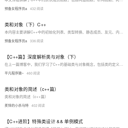
预备女程序员a
432
类和对象（下）C++
本内容主要讲解C++中的初始化列表、类型转换、静态成员、友元、内部类、匿名对象及对象拷贝时的编译器优化。初始化列表用于成员变量定义初始化，尤其对引用、const及无默认构造函数的类类型变量至关重要。类型转换中，`explicit`可禁用隐式转换。静态成员属类而非对象，受访问限定符约束。内部类是独立类，可增强封装性。匿名对象生命周期短，常用于临时场景。编译器会优化对象拷贝以提高效率。最后，鼓励大家通过重复练习提升技能！
预备女程序员a
336
【C++篇】深度解析类与对象（下）
在上一篇博客中，我们学习了C++的基础类与对象概念，包括类的定义、对象的使用和构造函数的作用。在这一篇，我们将深入探讨C++类的一些重要特性，如构造函数的高级用法、类型转换、static成员、友元、内部类、匿名对象，以及对象拷贝优化等。这些内容可以帮助你更好地理解和应用面向对象编程的核心理念，提升代码的健壮性、灵活性和可维护性。
平凡程序猿~
460
类和对象的简述（c++篇）
类和对象的简述（c++篇）
羑悻的小杀马特
402
【C++进阶】特殊类设计 && 单例模式