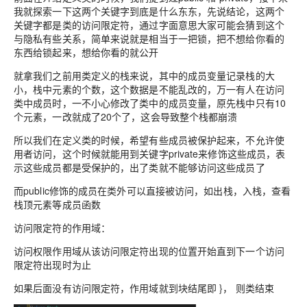
我就探索一下这两个关键字到底是什么东东，先说结论，这两个
关键字都是类的访问限定符，通过字面意思大家可能会猜到这个
与隐私有些关系，简单来说就是相当于一把锁，把不想给你看的
东西给锁起来，想给你看的就公开
就拿我们之前用类定义的栈来说，其中的成员变量记录栈的大
小，栈中元素的个数，这个数据是不能乱改的，万一有人在访问
类中成员时，一不小心修改了类中的成员变量，原先栈中只有10
个元素，一改就成了20个了，这会导致整个栈都崩溃
所以我们在定义类的时候，希望有些成员被保护起来，不允许使
用者访问，这个时候就能用到关键字private来修饰这些成员，表
示这些成员都是受保护的，出了类就不能够访问这些成员了
而public修饰的成员在类外可以直接被访问，如出栈，入栈，查看
栈顶元素等成员函数
访问限定符的作用域：
访问权限作用域从该访问限定符出现的位置开始直到下一个访问
限定符出现时为止
如果后面没有访问限定符，作用域就到块结尾即 }， 则类结束