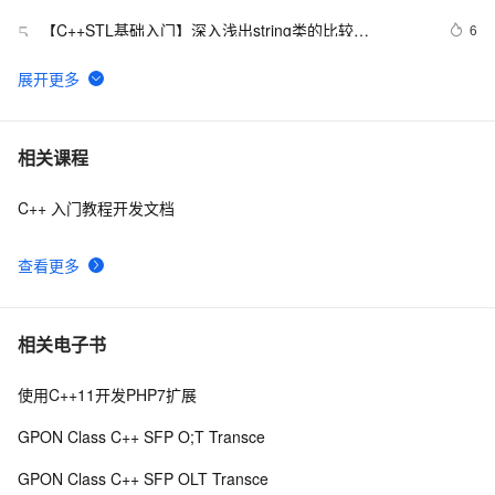
【C++STL基础入门】深入浅出string类的比较
6
5
(compare)、复制(copy)
设计模式C++学习笔记之十六（Observer观察者模式）
8
6
C++ Builder构建算二十四点小游戏
8
7
相关课程
C++ 入门教程开发文档
Qt C++ 扫码枪使用数据处理
7
8
查看更多
C++之MFC制作简单计算器（VS2019实现），附带完整
7
9
代码
C++ 你会使用cmath库里的宏常量吗？（π、e、ln2、
9
10
相关电子书
√2、(2/√π) 等等）
使用C++11开发PHP7扩展
GPON Class C++ SFP O;T Transce
GPON Class C++ SFP OLT Transce