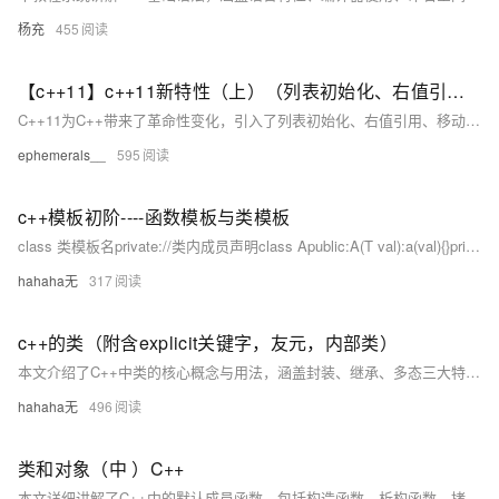
杨充
455
【c++11】c++11新特性（上）（列表初始化、右值引用和移动语义、类的新默认成员函数、lambda表达式）
C++11为C++带来了革命性变化，引入了列表初始化、右值引用、移动语义、类的新默认成员函数和lambda表达式等特性。列表初始化统一了对象初始化方式，initializer_list简化了容器多元素初始化；右值引用和移动语义优化了资源管理，减少拷贝开销；类新增移动构造和移动赋值函数提升性能；lambda表达式提供匿名函数对象，增强代码简洁性和灵活性。这些特性共同推动了现代C++编程的发展，提升了开发效率与程序性能。
ephemerals__
595
c++模板初阶----函数模板与类模板
class 类模板名private://类内成员声明class Apublic:A(T val):a(val){}private:T a;return 0;运行结果：注意：类模板中的成员函数若是放在类外定义时，需要加模板参数列表。return 0;
hahaha无
317
c++的类（附含explicit关键字，友元，内部类）
本文介绍了C++中类的核心概念与用法，涵盖封装、继承、多态三大特性。重点讲解了类的定义（`class`与`struct`）、访问限定符（`private`、`public`、`protected`）、类的作用域及成员函数的声明与定义分离。同时深入探讨了类的大小计算、`this`指针、默认成员函数（构造函数、析构函数、拷贝构造、赋值重载）以及运算符重载等内容。 文章还详细分析了`explicit`关键字的作用、静态成员（变量与函数）、友元（友元函数与友元类）的概念及其使用场景，并简要介绍了内部类的特性。
hahaha无
496
类和对象（中 ）C++
本文详细讲解了C++中的默认成员函数，包括构造函数、析构函数、拷贝构造函数、赋值运算符重载和取地址运算符重载等内容。重点分析了各函数的特点、使用场景及相互关系，如构造函数的主要任务是初始化对象，而非创建空间；析构函数用于清理资源；拷贝构造与赋值运算符的区别在于前者用于创建新对象，后者用于已存在的对象赋值。同时，文章还探讨了运算符重载的规则及其应用场景，并通过实例加深理解。最后强调，若类中存在资源管理，需显式定义拷贝构造和赋值运算符以避免浅拷贝问题。