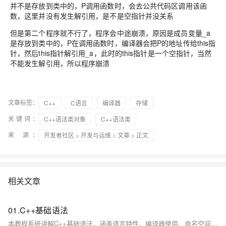
并不是存放到类中的，P调用函数时，会去公共代码区调用该函
数，这里并没有发生解引用，是不是空指针并没关系
但是第二个程序就不行了，程序会中途崩溃，原因是成员变量_a
是存放到类中的，P在调用函数时，编译器会把P的地址传给this指
针，然后this指针解引用_a，此时的this指针是一个空指针，当然
不能发生解引用，所以程序崩溃
文章标签：
C++
C语言
编译器
存储
关键词：
C++语法类对象
C++语法类
来 源：
开发者社区
>
开发与运维
>
文章
> 正文
相关文章
01.C++基础语法
本教程系统讲解C++基础语法，涵盖语言特性、编译器使用、命名空间、头文件、修饰符与关键字等核心内容，助你快速掌握C++编程基础。