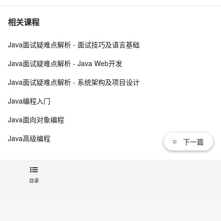
们，让你的网页设计秒变高大上，面试难题迎刃而解！
10年Java面试总结：Java程序员面试必备的面试技巧
5
7
相关课程
Java面试疑难点解析 - 面试技巧及语言基础
Google 历年笔试面试30题
558
8
Java面试疑难点解析 - Java Web开发
揭秘一线大厂Redis面试高频考点（3万字长文、吐血整
11
9
Java面试疑难点解析 - 系统架构及项目设计
理）
【Spring Boot自动装配原理详解与常见面试题】—— 每
8
10
Java编程入门
天一点小知识（下）
Java面向对象编程
Java高级编程
下一篇
查看更多
目录
相关电子书