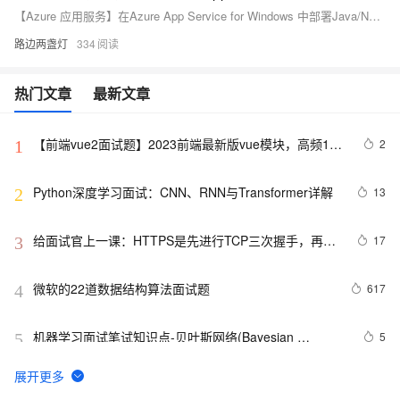
【Azure 应用服务】在Azure App Service for Windows 中部署Java/NodeJS/Python项目时，web.config的配置模板内容
路边两盏灯
334
热门文章
最新文章
【前端vue2面试题】2023前端最新版vue模块，高频17
2
1
问(上)
Python深度学习面试：CNN、RNN与Transformer详解
13
2
给面试官上一课：HTTPS是先进行TCP三次握手，再进
17
3
行TLS四次握手
微软的22道数据结构算法面试题
617
4
机器学习面试笔试知识点-贝叶斯网络(Bayesian 
5
5
Network) 、马尔科夫(Markov) 和主题模型(T M)1
揭秘CSS布局神器：vw/vh、rem、%与px大PK，掌握它
6
6