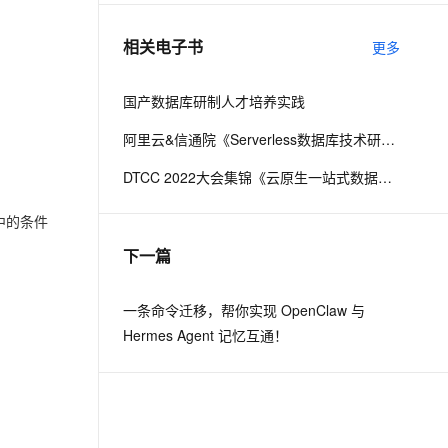
相关电子书
更多
息提取
与 AI 智能体进行实时音视频通话
从文本、图片、视频中提取结构化的属性信息
构建支持视频理解的 AI 音视频实时通话应用
国产数据库研制人才培养实践
t.diy 一步搞定创意建站
构建大模型应用的安全防护体系
阿里云&信通院《Serverless数据库技术研究报告》
通过自然语言交互简化开发流程,全栈开发支持
通过阿里云安全产品对 AI 应用进行安全防护
DTCC 2022大会集锦《云原生一站式数据库技术与实践》
中的条件
下一篇
一条命令迁移，帮你实现 OpenClaw 与
Hermes Agent 记忆互通！