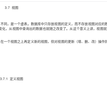
Deepseek-v4-pro
HappyHors
同享
万小智 AI 建站低至 15元/月
Qoder CN
AI 短剧/漫剧
云原生数据库 
快递物流查询
WordPress
成为服务伙
高校合作
3.7 视图
点，立即开启云上创新
覆盖公网/内网、递归/权威、移动APP等全场景解析服务
送.CN域名，送备案服务码
基于千问大模型等，支持代码智能生成、研发智能问答
AI助力短剧
态智能体模型
旗舰 MoE 大模型，百万上下文与顶尖推理能力
图生视频，流
Ubuntu
服务生态伙伴
云工开物
企业应用
Works
Night Plan 支持 Qwen 3.8-Max
云原生大数据计算服务 MaxCompute
AI 办公
容器服务 Kub
NEW
GLM-5.2
Wan2.7-T
Red Hat
表不同，是一个
30+ 款产品免费体验
Data Agent 驱动的一站式 Data+AI 开发治理平台
虚表
夜间 5 折，Qwen/Meoo/TokenPlan 客户专享
。
面向分析的企业级SaaS模式云数据仓库
数据库中只存放视图的定义，而不存放视图对应的
AI智能应用
提供一站式管
科研合作
视觉 Coding、空间感知、多模态思考等全面升级
1M上下文，专为长程任务能力而生
ERP
变化，从视图中查询出的数据也就随之改变了。从这个意义上讲，视图就
堂（旗舰版）
SUSE
智能客服
CRM
防护产品
2个月
自动承接线索
在一个视图之上再定义新的视图，但对视图的更新（增、删、改）操作
建站小程序
OA 办公系统
AI 应用构建
大模型原生
力提升
财税管理
模板建站
Qoder
大模型服务平台百炼-应用模版
HOT
NEW
面向真实软件
个人版上线、团队版降价；千问3.8-Max首发发尝鲜
丰富多元化的应用模版和解决方案
400电话
定制建站
万有无界
大模型服务平台百炼-智能体
方案
广告营销
模板小程序
的模型效果
灵活可视化地构建企业级 Agent
3.7.1 定义视图
定制小程序
秒悟
人工智能平台 PAI
APP 开发
云端极速 AI 
新一代 AI 视频生成模型，深度适配广告营销等场景
AI Native 的算法工程平台，一站式完成建模、训练、推理服务部署
建站系统