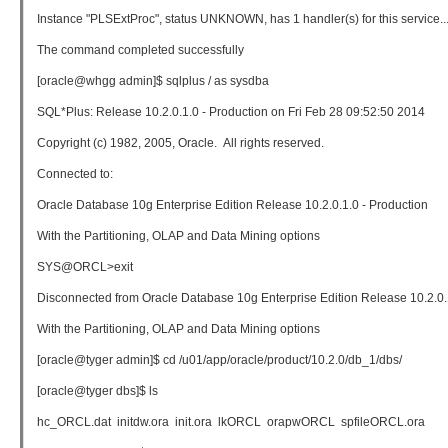
Instance "PLSExtProc", status UNKNOWN, has 1 handler(s) for this service..
The command completed successfully
[oracle@whgg admin]$ sqlplus / as sysdba
SQL*Plus: Release 10.2.0.1.0 - Production on Fri Feb 28 09:52:50 2014
Copyright (c) 1982, 2005, Oracle. All rights reserved.
Connected to:
Oracle Database 10g Enterprise Edition Release 10.2.0.1.0 - Production
With the Partitioning, OLAP and Data Mining options
SYS@ORCL>exit
Disconnected from Oracle Database 10g Enterprise Edition Release 10.2.0.
With the Partitioning, OLAP and Data Mining options
[oracle@tyger admin]$ cd /u01/app/oracle/product/10.2.0/db_1/dbs/
[oracle@tyger dbs]$ ls
hc_ORCL.dat initdw.ora init.ora lkORCL orapwORCL spfileORCL.ora