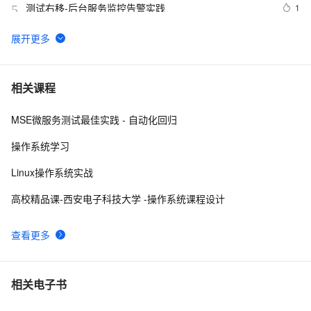
测试右移-后台服务监控告警实践
1
5
征文分享｜OceanBase 3.1.2 数据库性能测试探索
7
6
Junit测试框架
2
7
相关课程
MSE微服务测试最佳实践 - 自动化回归
本地开发和测试环境为什么一定建议用127.0.0.1或者
13
8
localhost
操作系统学习
【实测】django测试平台的各种权限管理设计解决方案！
5
9
Linux操作系统实战
超干货！
阿里云智能视觉开放平台人脸人体API测试Demo
6
10
高校精品课-西安电子科技大学 -操作系统课程设计
查看更多
相关电子书