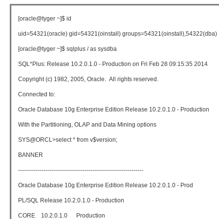
[oracle@tyger ~]$ id
uid=54321(oracle) gid=54321(oinstall) groups=54321(oinstall),54322(dba)
[oracle@tyger ~]$ sqlplus / as sysdba
SQL*Plus: Release 10.2.0.1.0 - Production on Fri Feb 28 09:15:35 2014
Copyright (c) 1982, 2005, Oracle. All rights reserved.
Connected to:
Oracle Database 10g Enterprise Edition Release 10.2.0.1.0 - Production
With the Partitioning, OLAP and Data Mining options
SYS@ORCL>select * from v$version;
BANNER
----------------------------------------------------------------
Oracle Database 10g Enterprise Edition Release 10.2.0.1.0 - Prod
PL/SQL Release 10.2.0.1.0 - Production
CORE 10.2.0.1.0 Production