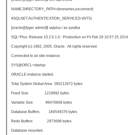
NAME.DIRECTORY_PATH=(tnsnames,ezconnect)
#SQLNET.AUTHENTICATION_SERVICES=(NTS)
[oracle@tyger admin]$ sqlplus / as sysdba
SQL*Plus: Release 10.2.0.1.0 - Production on Fri Feb 28 10:57:25 2014
Copyright (c) 1982, 2005, Oracle. All rights reserved.
Connected to an idle instance.
SYS@ORCL>startup
ORACLE instance started.
Total System Global Area 285212672 bytes
Fixed Size 1218992 bytes
Variable Size 96470608 bytes
Database Buffers 184549376 bytes
Redo Buffers 2973696 bytes
Database mounted.