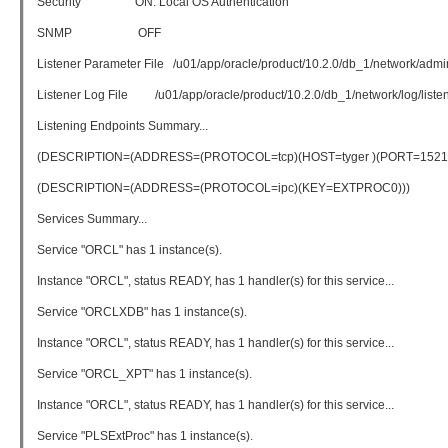
Security ON: Local OS Authentication
SNMP OFF
Listener Parameter File /u01/app/oracle/product/10.2.0/db_1/network/admin
Listener Log File /u01/app/oracle/product/10.2.0/db_1/network/log/listen
Listening Endpoints Summary...
(DESCRIPTION=(ADDRESS=(PROTOCOL=tcp)(HOST=tyger )(PORT=1521)
(DESCRIPTION=(ADDRESS=(PROTOCOL=ipc)(KEY=EXTPROC0)))
Services Summary...
Service "ORCL" has 1 instance(s).
Instance "ORCL", status READY, has 1 handler(s) for this service...
Service "ORCLXDB" has 1 instance(s).
Instance "ORCL", status READY, has 1 handler(s) for this service...
Service "ORCL_XPT" has 1 instance(s).
Instance "ORCL", status READY, has 1 handler(s) for this service...
Service "PLSExtProc" has 1 instance(s).