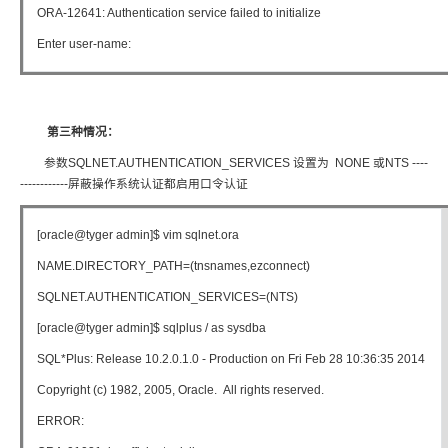
ORA-12641: Authentication service failed to initialize
Enter user-name:
第三种情况：
参数SQLNET.AUTHENTICATION_SERVICES 设置为 NONE 或NTS ----
------------屏蔽操作系统认证都启用口令认证
[oracle@tyger admin]$ vim sqlnet.ora
NAME.DIRECTORY_PATH=(tnsnames,ezconnect)
SQLNET.AUTHENTICATION_SERVICES=(NTS)
[oracle@tyger admin]$ sqlplus / as sysdba
SQL*Plus: Release 10.2.0.1.0 - Production on Fri Feb 28 10:36:35 2014
Copyright (c) 1982, 2005, Oracle. All rights reserved.
ERROR: