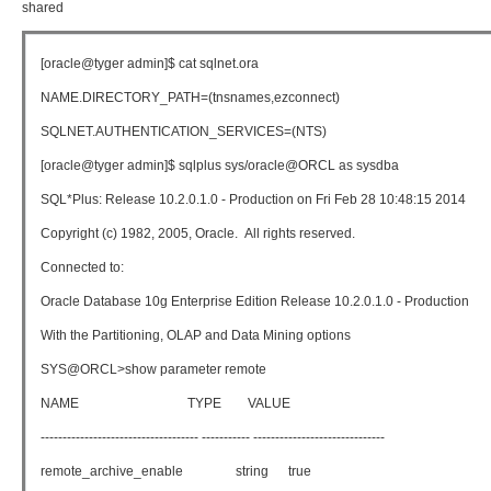
shared
[oracle@tyger admin]$ cat sqlnet.ora
NAME.DIRECTORY_PATH=(tnsnames,ezconnect)
SQLNET.AUTHENTICATION_SERVICES=(NTS)
[oracle@tyger admin]$ sqlplus sys/oracle@ORCL as sysdba
SQL*Plus: Release 10.2.0.1.0 - Production on Fri Feb 28 10:48:15 2014
Copyright (c) 1982, 2005, Oracle. All rights reserved.
Connected to:
Oracle Database 10g Enterprise Edition Release 10.2.0.1.0 - Production
With the Partitioning, OLAP and Data Mining options
SYS@ORCL>show parameter remote
NAME TYPE VALUE
------------------------------------ ----------- ------------------------------
remote_archive_enable string true