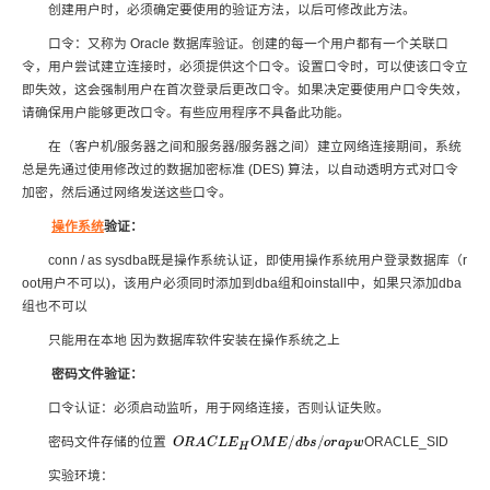
创建用户时，必须确定要使用的验证方法，以后可修改此方法。
口令：又称为 Oracle 数据库验证。创建的每一个用户都有一个关联口
令，用户尝试建立连接时，必须提供这个口令。设置口令时，可以使该口令立
即失效，这会强制用户在首次登录后更改口令。如果决定要使用户口令失效，
请确保用户能够更改口令。有些应用程序不具备此功能。
在（客户机/服务器之间和服务器/服务器之间）建立网络连接期间，系统
总是先通过使用修改过的数据加密标准 (DES) 算法，以自动透明方式对口令
加密，然后通过网络发送这些口令。
操作系统
验证：
conn / as sysdba既是操作系统认证，即使用操作系统用户登录数据库（r
oot用户不可以)，该用户必须同时添加到dba组和oinstall中，如果只添加dba
组也不可以
只能用在本地 因为数据库软件安装在操作系统之上
密码文件验证：
口令认证：必须启动监听，用于网络连接，否则认证失败。
密码文件存储的位置
ORACLE_SID
O
R
A
C
L
E
H
O
M
E
/
d
b
s
/
o
r
a
p
w
实验环境：