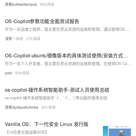
游客kufrkwrbkmpsa
602
OS-Copilot参数功能全面测试报告
作为一名运维工程师，我主要负责云资源的运维和管理。通过使用OS Copilot的-t/-f/管道功能，我顺利解决了环境快速搭建的问题，例如Tomcat的快速部署。具体步骤包括购买ECS服务器、配置安全组、远程登录并安装OS Copilot。使用-f参数成功安装并启动Tomcat，自动配置JDK，并通过|管道功能验证了生成内容的正确性。整个过程非常流畅，极大提升了工作效率。
浅笑丶小小
275
OS-Copilot-ubuntu镜像版本的具体测试使用(安装方式有单独注明)
作为一名个人开发者，我主要负责云资源的运维和管理。在使用OS Copilot的过程中，我遇到了一些配置问题，特别是在ECS实例中设置AccessKey时，但最终成功解决了。通过使用OS Copilot的-t/-f/管道功能，我大大提升了效率，减少了命令编写的工作量，特别是在搭建Java运行环境时效果显著。此外，| 功能帮助我快速理解文档，整体体验非常流畅，推荐给其他开发者使用。
yctcl
504
os-copilot-操作系统智能助手-测试人员使用总结
os-copilot-操作系统智能助手`-t`、`-f`、`|`等功能的使用总结
游客dyzkpxefu4mba
324
Vanilla OS：下一代安全 Linux 发行版
【10月更文挑战第30天】