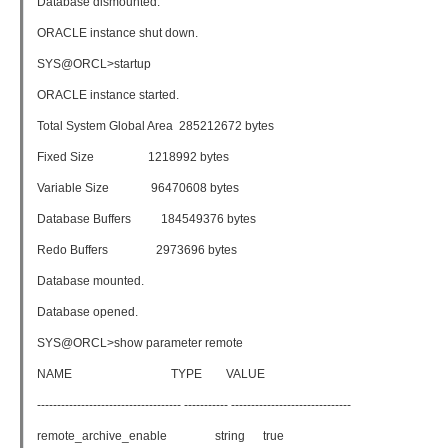
Database dismounted.
ORACLE instance shut down.
SYS@ORCL>startup
ORACLE instance started.
Total System Global Area 285212672 bytes
Fixed Size 1218992 bytes
Variable Size 96470608 bytes
Database Buffers 184549376 bytes
Redo Buffers 2973696 bytes
Database mounted.
Database opened.
SYS@ORCL>show parameter remote
NAME TYPE VALUE
------------------------------------ ----------- ------------------------------
remote_archive_enable string true