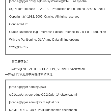
[oracle@tyger dbs]$ sqlplus sys/oracle@ORCL as sysdba
SQL*Plus: Release 10.2.0.1.0 - Production on Fri Feb 28 09:53:51 2014
Copyright (c) 1982, 2005, Oracle. All rights reserved.
Connected to:
Oracle Database 10g Enterprise Edition Release 10.2.0.1.0 - Production
With the Partitioning, OLAP and Data Mining options
SYS@ORCL>
第二种情况：
参数SQLNET.AUTHENTICATION_SERVICES设置为 all --------------------
---屏蔽口令认证都启用操作系统认证
[oracle@tyger admin]$ pwd
/u01/app/oracle/product/10.2.0/db_1/network/admin
[oracle@tyger admin]$ vim sqlnet.ora
NAME.DIRECTORY_PATH=(tnsnames,ezconnect)