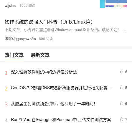
wljslmz
1660
操作系统的最强入门科普（Unix/Linux篇）
下期文章，小枣君会重点聊聊Windows和macOS那条线。敬请关注！ 如果大家觉得文章不错，还请帮忙多多转发！谢谢！
游客4jqguaynwz2fs
806
热门文章
最新文章
深入理解软件测试中的边界值分析法
6
1
CentOS-7.2部署DNS域名解析服务器并进行相关配置测
5
2
试
从应届生到测试顶会讲师，他只用了一年时间！
6
3
RuoYi-Vue 在Swagger和Postman中 上传文件测试方案
7
4