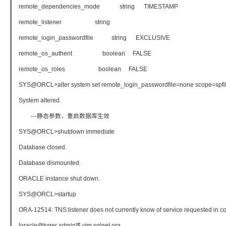
remote_dependencies_mode string TIMESTAMP
remote_listener string
remote_login_passwordfile string EXCLUSIVE
remote_os_authent boolean FALSE
remote_os_roles boolean FALSE
SYS@ORCL>alter system set remote_login_passwordfile=none scope=spfil
System altered.
---静态参数，重启数据库生效
SYS@ORCL>shutdown immediate
Database closed.
Database dismounted.
ORACLE instance shut down.
SYS@ORCL>startup
ORA-12514: TNS:listener does not currently know of service requested in co
[oracle@tyger admin]$ vim sqlnet.ora