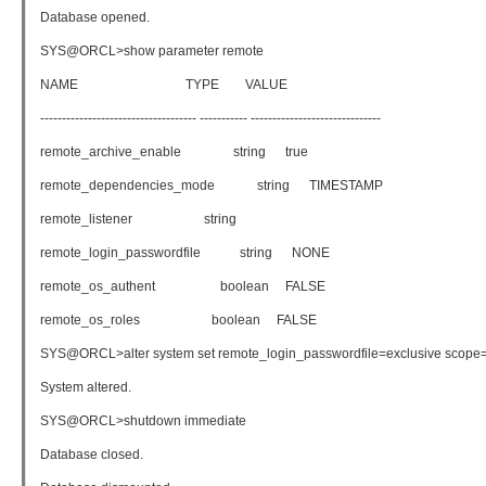
Database opened.
SYS@ORCL>show parameter remote
NAME TYPE VALUE
------------------------------------ ----------- ------------------------------
remote_archive_enable string true
remote_dependencies_mode string TIMESTAMP
remote_listener string
remote_login_passwordfile string NONE
remote_os_authent boolean FALSE
remote_os_roles boolean FALSE
SYS@ORCL>alter system set remote_login_passwordfile=exclusive scope=s
System altered.
SYS@ORCL>shutdown immediate
Database closed.