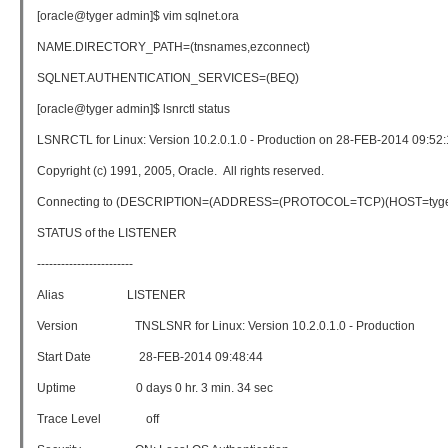
[oracle@tyger admin]$ vim sqlnet.ora
NAME.DIRECTORY_PATH=(tnsnames,ezconnect)
SQLNET.AUTHENTICATION_SERVICES=(BEQ)
[oracle@tyger admin]$ lsnrctl status
LSNRCTL for Linux: Version 10.2.0.1.0 - Production on 28-FEB-2014 09:52
Copyright (c) 1991, 2005, Oracle. All rights reserved.
Connecting to (DESCRIPTION=(ADDRESS=(PROTOCOL=TCP)(HOST=tyger
STATUS of the LISTENER
------------------------
Alias LISTENER
Version TNSLSNR for Linux: Version 10.2.0.1.0 - Production
Start Date 28-FEB-2014 09:48:44
Uptime 0 days 0 hr. 3 min. 34 sec
Trace Level off