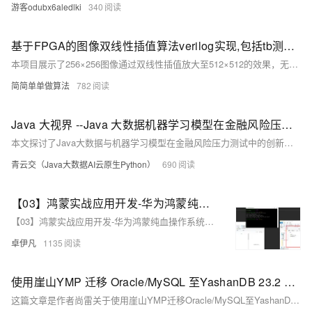
游客odubx6aledlki
340
基于FPGA的图像双线性插值算法verilog实现,包括tb测试文件和MATLAB辅助验证
本项目展示了256×256图像通过双线性插值放大至512×512的效果，无水印展示。使用Matlab 2022a和Vivado 2019.2开发，提供完整代码及详细中文注释、操作视频。核心程序实现图像缩放，并在Matlab中验证效果。双线性插值算法通过FPGA高效实现图像缩放，确保质量。
简简单单做算法
782
Java 大视界 --Java 大数据机器学习模型在金融风险压力测试中的应用与验证（211）
本文探讨了Java大数据与机器学习模型在金融风险压力测试中的创新应用。通过多源数据采集、模型构建与优化，结合随机森林、LSTM等算法，实现信用风险动态评估、市场极端场景模拟与操作风险预警。案例分析展示了花旗银行与蚂蚁集团的智能风控实践，验证了技术在提升风险识别效率与降低金融风险损失方面的显著成效。
青云交（Java大数据AI云原生Python）
690
【03】鸿蒙实战应用开发-华为鸿蒙纯血操作系统Harmony OS NEXT-测试hello word效果-虚拟华为手机真机环境调试-为DevEco Studio编译器安装中文插件-测试写一个滑动块效果-介绍诸如ohos.ui等依赖库-全过程实战项目分享-从零开发到上线-优雅草卓伊凡
【03】鸿蒙实战应用开发-华为鸿蒙纯血操作系统Harmony OS NEXT-测试hello word效果-虚拟华为手机真机环境调试-为DevEco Studio编译器安装中文插件-测试写一个滑动块效果-介绍诸如ohos.ui等依赖库-全过程实战项目分享-从零开发到上线-优雅草卓伊凡
卓伊凡
1135
使用崖山YMP 迁移 Oracle/MySQL 至YashanDB 23.2 验证测试
这篇文章是作者尚雷关于使用崖山YMP迁移Oracle/MySQL至YashanDB 23.2的验证测试分享。介绍了YMP的产品信息，包括架构、版本支持等，还详细阐述了外置库部署、YMP部署、访问YMP、数据源管理、任务管理（创建任务、迁移配置、离线迁移、校验初始化、一致性校验）及MySQL迁移的全过程。