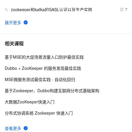
zookeeper和kafka的SASL认证以及生产实践
7
5
【机器学习技巧】回归模型的几个常用评估指标（R2、
23
6
Adjusted-R2、MSE、RMSE、MAE、MAPE）及其在
sklearn中的调用方式
微软 MSE Build 1.0.1959.0 最新版发布
509
7
相关课程
基于MSE的大促场景流量入口防护最佳实践
zookeeper部署安装
625
8
Dubbo + ZooKeeper 的服务发现最佳实践
基于阿里云微服务引擎 MSE 的全链路灰度实践
8
9
MSE微服务测试最佳实践 - 自动化回归
Apache ZooKeeper - 使用ZK实现分布式锁(非公平锁/公
5
10
基于Zookeeper、Dubbo构建互联网分布式基础架构
平锁/共享锁 )
大数据ZooKeeper快速入门
分布式协调系统 Zookeeper 快速入门
查看更多