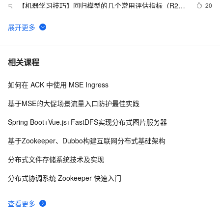
【机器学习技巧】回归模型的几个常用评估指标（R2、
20
5
Adjusted-R2、MSE、RMSE、MAE、MAPE）及其在
sklearn中的调用方式
zookeeper部署安装
5
6
基于阿里云微服务引擎 MSE 的全链路灰度实践
5
7
相关课程
如何在 ACK 中使用 MSE Ingress
【已解决】ZooKeeper配置中出现Error contacting 
3
8
service. It is probably not running
基于MSE的大促场景流量入口防护最佳实践
Zookeeper 集群安装配置，超详细，速度收藏！
3
9
Spring Boot+Vue.js+FastDFS实现分布式图片服务器
Spring Cloud全解析：注册中心之zookeeper注册中心
3
10
基于Zookeeper、Dubbo构建互联网分布式基础架构
分布式文件存储系统技术及实现
分布式协调系统 Zookeeper 快速入门
查看更多