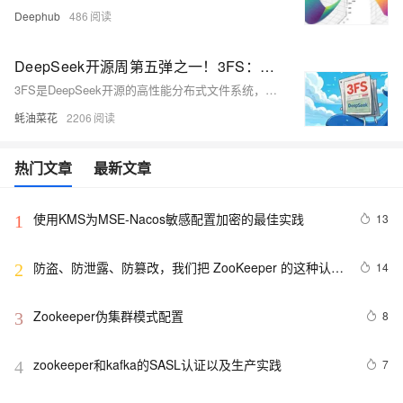
Deephub
486
DeepSeek开源周第五弹之一！3FS：支撑V3/R1模型数据访问的高性能分布式文件系统
3FS是DeepSeek开源的高性能分布式文件系统，专为AI训练和推理任务设计，提供高达6.6 TiB/s的读取吞吐量，支持强一致性保障和通用文件接口，优化AI工作负载。
蚝油菜花
2206
热门文章
最新文章
使用KMS为MSE-Nacos敏感配置加密的最佳实践
13
1
防盗、防泄露、防篡改，我们把 ZooKeeper 的这种认证
14
2
模式玩明白了
Zookeeper伪集群模式配置
8
3
zookeeper和kafka的SASL认证以及生产实践
7
4