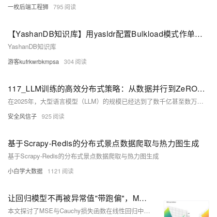
一枚后端工程狮
795
【YashanDB知识库】用yasldr配置Bulkload模式作单线程迁移300G的业务数据到分布式数据库，迁移任务频繁出错
YashanDB知识库
游客kufrkwrbkmpsa
304
117_LLM训练的高效分布式策略：从数据并行到ZeRO优化
在2025年，大型语言模型（LLM）的规模已经达到了数千亿甚至数万亿参数，训练这样的庞然大物需要先进的分布式训练技术支持。本文将深入探讨LLM训练中的高效分布式策略，从基础的数据并行到最先进的ZeRO优化技术，为读者提供全面且实用的技术指南。
安全风信子
925
基于Scrapy-Redis的分布式景点数据爬取与热力图生成
基于Scrapy-Redis的分布式景点数据爬取与热力图生成
小白学大数据
1121
让回归模型不再被异常值"带跑偏"，MSE和Cauchy损失函数在噪声数据环境下的实战对比
本文探讨了MSE与Cauchy损失函数在线性回归中的表现，特别是在含噪声数据环境下的差异。研究发现，MSE虽具良好数学性质，但对异常值敏感；而Cauchy通过其对数惩罚机制降低异常值影响，展现出更强稳定性。实验结果表明，Cauchy损失函数在处理含噪声数据时参数估计更接近真实值，为实际应用提供了更鲁棒的选择。