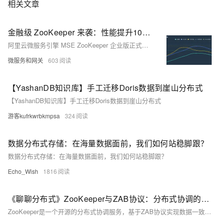
相关文章
金融级 ZooKeeper 来袭：性能提升100%，SLA 99.99%，数据防护升级
阿里云微服务引擎 MSE ZooKeeper 企业版正式发布，提供比专业版更高的稳定性与安全能力，SLA 达 99.99%，整体服务性能提升 100%。针对关键业务，企业版通过独享资源池实现更高规格配额，满足大规模需求。此外新增数据备份容灾、容量管理反脆弱限流等功能，提升整体企业级特性，助力企业应对复杂业务挑战。
微服务和网关
603
【YashanDB知识库】手工迁移Doris数据到崖山分布式
【YashanDB知识库】手工迁移Doris数据到崖山分布式
游客kufrkwrbkmpsa
324
数据分布式存储：在海量数据面前，我们如何站稳脚跟？
数据分布式存储：在海量数据面前，我们如何站稳脚跟？
Echo_Wish
1816
《聊聊分布式》ZooKeeper与ZAB协议：分布式协调的核心引擎
ZooKeeper是一个开源的分布式协调服务，基于ZAB协议实现数据一致性，提供分布式锁、配置管理、领导者选举等核心功能，具有高可用、强一致和简单易用的特点，广泛应用于Kafka、Hadoop等大型分布式系统中。