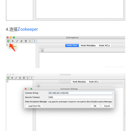
4.连接
Zookeeper