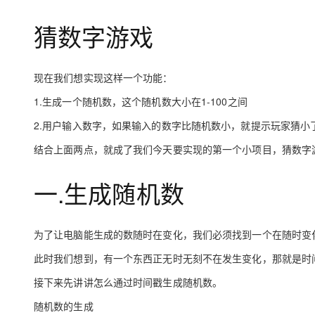
存储
天池大赛
Qwen3.7-Plus
云解析DNS
解决方案免费试用 新老
电子合同
猜数字游戏
最高领取价值200元试用
能看、能想、能动手的多模
安全
网络与CDN
AI 算法大赛
畅捷通
大数据开发治理平台 Data
AI 产品 免费试用
网络
安全
云开发大赛
Qwen3-VL-Plus
Tableau 订阅
1亿+ 大模型 tokens 和 
现在我们想实现这样一个功能：
可观测
入门学习赛
中间件
AI空中课堂在线直播课
云防火墙
140+云产品 免费试用
1.生成一个随机数，这个随机数大小在1-100之间
上云与迁云
云原生的云上边界网络安全
产品新客免费试用，最长1
数据库
2.用户输入数字，如果输入的数字比随机数小，就提示玩家猜
生态解决方案
大模型服务
企业出海
大模型ACA认证体验
大数据计算
结合上面两点，就成了我们今天要实现的第一个小项目，猜数字
助力企业全员 AI 认知与能
行业生态解决方案
千问AI平台-Token Plan
政企业务
媒体服务
一.生成随机数
开发者生态解决方案
企业服务与云通信
千问AI平台-模型体验
AI 开发和 AI 应用解决
在线体验全尺寸、多种模态
域名与网站
为了让电脑能生成的数随时在变化，我们必须找到一个在随时变
Happy 系列大模型
此时我们想到，有一个东西正无时无刻不在发生变化，那就是时
终端用户计算
接下来先讲讲怎么通过时间戳生成随机数。
Serverless
随机数的生成
开发工具