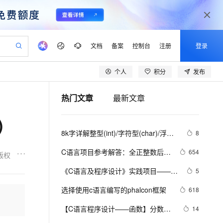
文档
备案
控制台
注册
登录
个人
积分
发布
验
作计划
器
AI 活动
专业服务
服务伙伴合作计划
开发者社区
加入我们
产品动态
服务平台百炼
阿里云 OPC 创新助力计划
热门文章
最新文章
一站式生成采购清单，支持单品或批量购买
io：打造专属 AI 语音助手
S产品伙伴计划（繁花）
峰会
CS
造的大模型服务与应用开发平台
一句话生成原生可编辑精美 PPT 文稿
AI 生产力先锋
Al MaaS 服务伙伴赋能合作
域名
博文
Careers
至高可申请百万元
Qwen3.8-Max 模型上线
)
开启高性价比 AI 编程新体验
弹性可伸缩的云计算服务
Qwen-Audio-3.0-Realtime 端到端实时语音角色扮演
输入一句话想法, 轻松生成专业的 PPT
先锋实践拓展 AI 生产力的边界
Token 补贴，五大权
计划
海大会
伙伴信用分合作计划
商标
问答
社会招聘
8k字详解整型(int)/字符型(char)/浮点
8
益加速 OPC 成功
eek-V4-Pro
SS
一键部署幻兽帕鲁游戏服务器
飞天发布时刻
HOT
Open Search 向量检索版支
划
备案
电子书
校园招聘
型(float)/有符号(signed)/无符号
pSeek-V4-Pro
视频创作，一键激活电商全链路生产力
稳定、安全、高性价比、高性能的云存储服务
一键购买专属联机服务器，轻松开启游戏
所见，即是所愿
持视频检索 Pipeline 功能
更多支持
C语言项目参考解答：全正整数后再
654
版权
(unsigned)数据在内存中的存储【程
划
公司注册
镜像站
视频生成
语音识别与合成
计算
专属 QwenPaw
漫剧工坊：一站式动画创作平台
AI 实训营
序员内功修炼/C语言】
HOT
应用身份服务 (IDaaS)
《C语言及程序设计》实践项目——输
5
合作伙伴培训与认证
划
上云迁移
站生成，高效打造优质广告素材
全接入的云上超级电脑
从聊天伙伴进化为能主动干活的本地数字员工
快速生产连贯的高质量长漫剧
从基础到进阶，Agent 创客手把手教你
OpenClaw 管理能力上线
出小星星
lScope
我要反馈
e-1.1-T2V
Qwen3-TTS-Flash
选择使用c语言编写的phalcon框架
618
查询合作伙伴
n Alibaba Cloud ISV 合作
代维服务
建企业门户网站
10 分钟搭建微信、支付宝小程序
MaxCompute MaxFrame 提
畅细腻的高质量视频
离线语音合成大模型，多语言方言自适应，低延迟高稳定
创新加速
【C语言程序设计——函数】分数数
ope
登录合作伙伴管理后台
14
我要建议
站，无忧落地极速上线
以可视化方式快速构建移动和 PC 门户网站
国内短信简单易用，安全可靠，秒级触达，全球覆盖200+国家和地区。
高效部署网站，快速应用到小程序
供自动弹性内存功能
列求和1（头歌实践教学平台习题）