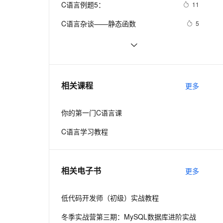
安全
C语言例题5：
我要投诉
e-1.1-I2V
Cosyvoice-V3-Flash
11
PolarDB
上云场景组合购
Milvus 弹性伸缩功能新增节
【合集】
伴
漫剧创作，剧本、分镜、视频高效生成
100%兼容MySQL、PostgreSQL，兼容Oracle，支持集中和分布式
覆盖90%+业务场景，专享组合折扣价
点支持范围
畅自然，细节丰富
高表现力语音合成大模型，语音克隆听感自然
VPN
C语言杂谈——静态函数
5
ernetes 版 ACK
云聚AI 严选权益
AI 原生数据库服务发布
SSL 证书
C语言程序设计核心详解 第二章:数
12
2V
Fun-ASR
，一键激活高效办公新体验
理容器应用的 K8s 服务
精选AI产品，从模型到应用全链提效
Agent 数据网关
据与数据类型 4种常量详解 常见表达
文戏情感细腻自然，动作戏激烈拳拳到肉，实现更强表演能力
支持中英文自由切换，具备更强的噪声鲁棒性
堡垒机
【C语言基础篇】scanf（）函数详解
9
式详解
AI 用量加速计划
云原生数据库 PolarDB
防火墙
、识别商机，让客服更高效、服务更出色。
C与C++《精通Unix下C语言与项目实
新老同享，达量后返
Agentic Database 发布
3
相关课程
更多
践》读书笔记（8）
主机安全
应用
你的第一门C语言课
千问办公
NEW
AI 应用及服务市场
的智能体编程平台
一站式AI生产力平台
C语言学习教程
AI 应用
伶鹊
企业级人与Agent协作平台，接入和调度多个数字员工
智能客服平台，对话机器人、对话分析、智能外呼
大模型
相关电子书
更多
大模型服务平台百炼 - 全妙
自然语言处理
应用创作平台
多模态内容创作工具，已接入 DeepSeek
低代码开发师（初级）实战教程
数据标注
机器学习
冬季实战营第三期：MySQL数据库进阶实战