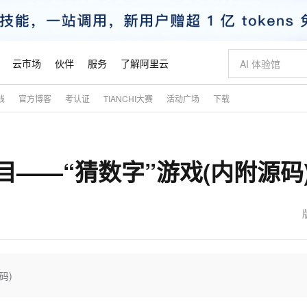
云市场
伙伴
服务
了解阿里云
践
官方博客
考认证
TIANCHI大赛
活动广场
下载
AI 特惠
数据与 API
成为产品伙伴
企业增值服务
最佳实践
价格计算器
AI 场景体
基础软件
产品伙伴合
阿里云认证
市场活动
配置报价
大模型
自助选配和估算价格
新方式
睿译宝，AI翻译排版一步到位
智启 AI 普惠权益
产品生态集成认证中心
企业支持计划
云上春晚
域名与网站
千问官方 MaaS 平台，为开发者和 Agent 而生，新用户赠送 1 亿 + tokens 额度
Qwen Aud
AI Coding
阿里云Maa
2026 阿里云
云服务器 E
为企业打
数据集
Windows
大模型认证
模型
NEW
NEW
——“猜数字”游戏(内附源码
交付可用成果
值低价云产品抢先购
上传文档即自动完成翻译和格式还原
至高享 1亿+免费 tokens，加速 Al 应用落地
提供智能易用的域名与建站服务
智能编程，一键
安全可靠、
产品生态伙伴
专家技术服务
云上奥运之旅
弹性计算合作
阿里云中企出
手机三要素
宝塔 Linux
全部认证
价格优势
有专属领域专家
GLM-5.2：长任务时代开源旗舰模型
阿里云 OPC 创新助力计划
千问大模型
即刻拥有 DeepS
AI 电商营销
对象存储 O
大模型
产品生态伙伴工作台
企业增值服务台
云栖战略参考
云存储合作计
云栖大会
身份实名认证
CentOS
训练营
推动算力普惠，释放技术红利
最高返9万
多领域专家智能体,一键组建 AI 虚拟交付团队
快速构建应用程序和网站，即刻迈出上云第一步
至高百万元 Token 补贴，加速一人公司成长
多元化、高性能、安全可靠的大模型服务
真正可用的 1M 上下文,一次完成代码全链路开发
轻松解锁专属 Dee
从图文生成到
云上的中国
数据库合作计
活动全景
短信
Docker
图片和
站式影视创作平台
Hermes Agent，打造自进化智能体
Token Plan 模型订阅计划
数字证书管理服务（原SSL证书）
5 分钟轻松部署
AI 广告创作
无影云电脑
企业成长
NEW
信息公告
看见新力量
云网络合作计
OCR 文字识别
JAVA
证享300元代金券
可视化编排打通从文字构思到成片全链路闭环
全托管，含MySQL、PostgreSQL、SQL Server、MariaDB多引擎
自主进化，持久记忆，越用越聪明
Qwen3.8-Max 首发尝鲜，限时加量 10 倍，夜间低至2折
实现全站HTTPS，呈现可信的WEB访问
图文、视频一
随时随地安
魔搭 Mode
Kimi-K3
HappyHors
NEW
loud
服务实践
官网公告
金融模力时刻
Salesforce O
版
发票查验
全能环境
Claude Code + GStack 打造工程团队
千问办公，限时限量积分加倍
Qoder
低代码高效构
AI 建站
短信服务
码)
型
NEW
作计划
Kimi 最新旗舰模型，长程编程与推理利器
让文字生成流
计划
创新中心
魔搭 ModelSc
健康状态
理服务
让AI从“聊天伙伴”进化为能干活的“数字员工”
安装技能 GStack，拥有专属 AI 工程团队
你的AI工作搭子，覆盖日常办公高频场景
面向真实软件的智能体编程平台
0 代码专业建
客户案例
天气预报查询
操作系统
态合作计划