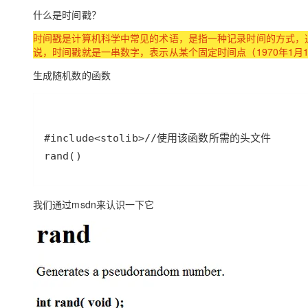
大模型解决方案
什么是时间戳？
迁移与运维管理
快速部署 Dify，高效搭建 
时间戳是计算机科学中常见的术语，是指一种记录时间的方式，
说，时间戳就是一串数字，表示从某个固定时间点（1970年1月1
专有云
生成随机数的函数
10 分钟在聊天系统中增加
我们通过msdn来认识一下它