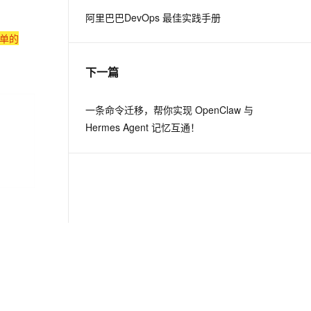
阿里巴巴DevOps 最佳实践手册
息提取
与 AI 智能体进行实时音视频通话
单的
从文本、图片、视频中提取结构化的属性信息
构建支持视频理解的 AI 音视频实时通话应用
下一篇
t.diy 一步搞定创意建站
构建大模型应用的安全防护体系
通过自然语言交互简化开发流程,全栈开发支持
通过阿里云安全产品对 AI 应用进行安全防护
一条命令迁移，帮你实现 OpenClaw 与
Hermes Agent 记忆互通！