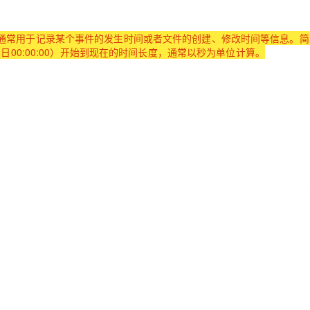
AI 应用
10分钟微调：让0.6B模型媲美235B模
多模态数据信
通常用于记录某个事件的发生时间或者文件的创建、修改时间等信息。简
型
日00:00:00）开始到现在的时间长度，通常以秒为单位计算。
依托云原生高可用架构,实现Dify私有化部署
用1%尺寸在特定领域达到大模型90%以上效果
一个 AI 助手
超强辅助，Bol
即刻拥有 DeepSeek-R1 满血版
在企业官网、通讯软件中为客户提供 AI 客服
多种方案随心选，轻松解锁专属 DeepSeek