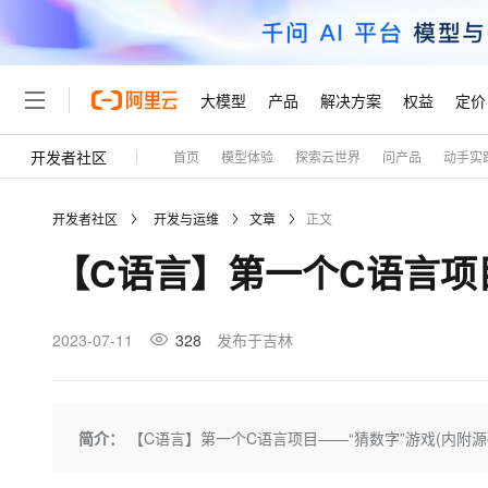
大模型
产品
解决方案
权益
定价
开发者社区
首页
模型体验
探索云世界
问产品
动手实
大模型
产品
解决方案
权益
定价
云市场
伙伴
服务
了解阿里云
精选产品
精选解决方案
普惠上云
产品定价
精选商城
成为销售伙伴
售前咨询
为什么选择阿里云
千问AI平台
开发者社区
开发与运维
文章
正文
了解云产品的定价详情
大模型服务平台百炼
千问办公，解锁你的工作
普惠上云 官方力荐
分销伙伴
在线服务
网站建设
什么是云计算
大
【C语言】第一个C语言项目
大模型服务与应用平台
企业级Agent产品，直接
云服务器38元/年起，超
咨询伙伴
多端小程序
技术领先
云上成本管理
售后服务
轻量应用服务器
Agency Agents：拥
官方推荐返现计划
大模型
精选产品
精选解决方案
Salesforce 国际版订阅
稳定可靠
管理和优化成本
推荐新用户得奖励，单订单
销售伙伴合作计划
2023-07-11
328
发布于吉林
自助服务
友盟天域
安全合规
人工智能与机器学习
AI
文本生成
云数据库 RDS
HappyHorse 打造一
云工开物
无影生态合作计划
在线服务
观测云
分析师报告
高校专属算力普惠，学生认
计算
互联网应用开发
Qwen3.8-Max
HOT
Salesforce On Alibaba C
工单服务
Tuya 物联网平台阿里云
研究报告与白皮书
人工智能平台 PAI
快速拥有专属 OpenClaw
简介：
【C语言】第一个C语言项目——“猜数字”游戏(内附源
大模
Consulting Partner 合
大数据
容器
智能体时代全能旗舰模型
免费试用
短信专区
一站式AI开发、训练和推
蓝凌 OA
AI 大模型销售与服务生
现代化应用