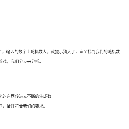
Deepseek-v4-pro
HappyHors
同享
万小智 AI 建站低至 15元/月
Qoder CN
AI 短剧/漫剧
云原生数据库 
快递物流查询
WordPress
成为服务伙
高校合作
点，立即开启云上创新
覆盖公网/内网、递归/权威、移动APP等全场景解析服务
送.CN域名，送备案服务码
基于千问大模型等，支持代码智能生成、研发智能问答
AI助力短剧
态智能体模型
旗舰 MoE 大模型，百万上下文与顶尖推理能力
图生视频，流
Ubuntu
服务生态伙伴
云工开物
企业应用
Works
Night Plan 支持 Qwen 3.8-Max
云原生大数据计算服务 MaxCompute
AI 办公
容器服务 Kub
NEW
GLM-5.2
Wan2.7-T
Red Hat
30+ 款产品免费体验
Data Agent 驱动的一站式 Data+AI 开发治理平台
夜间 5 折，Qwen/Meoo/TokenPlan 客户专享
面向分析的企业级SaaS模式云数据仓库
AI智能应用
提供一站式管
科研合作
视觉 Coding、空间感知、多模态思考等全面升级
1M上下文，专为长程任务能力而生
ERP
堂（旗舰版）
SUSE
智能客服
CRM
防护产品
2个月
自动承接线索
小了，输入的数字比随机数大，就提示猜大了，直至找到我们的随机数
建站小程序
OA 办公系统
AI 应用构建
大模型原生
游戏，我们分步来分析。
力提升
财税管理
模板建站
Qoder
大模型服务平台百炼-应用模版
HOT
NEW
面向真实软件
个人版上线、团队版降价；千问3.8-Max首发发尝鲜
丰富多元化的应用模版和解决方案
400电话
定制建站
万有无界
大模型服务平台百炼-智能体
方案
广告营销
模板小程序
的模型效果
灵活可视化地构建企业级 Agent
化的东西传进去不断的生成数
定制小程序
秒悟
人工智能平台 PAI
间，恰好符合我们的要求。
APP 开发
云端极速 AI 
新一代 AI 视频生成模型，深度适配广告营销等场景
AI Native 的算法工程平台，一站式完成建模、训练、推理服务部署
建站系统