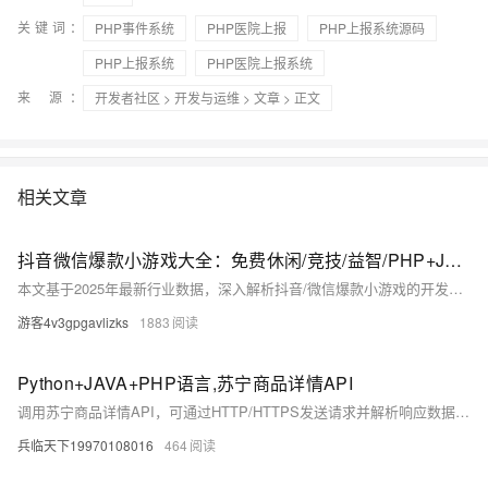
关键词：
PHP事件系统
PHP医院上报
PHP上报系统源码
PHP上报系统
PHP医院上报系统
来 源：
开发者社区
>
开发与运维
>
文章
> 正文
相关文章
抖音微信爆款小游戏大全：免费休闲/竞技/益智/PHP+Java全筏开源开发
本文基于2025年最新行业数据，深入解析抖音/微信爆款小游戏的开发逻辑，重点讲解PHP+Java双引擎架构实战，涵盖技术选型、架构设计、性能优化与开源生态，提供完整开源工具链，助力开发者从理论到落地打造高留存、高并发的小游戏产品。
游客4v3gpgavlizks
1883
Python+JAVA+PHP语言,苏宁商品详情API
调用苏宁商品详情API，可通过HTTP/HTTPS发送请求并解析响应数据，支持多种编程语言，如JavaScript、Java、PHP、C#、Ruby等。核心步骤包括构造请求URL、发送GET/POST请求及解析JSON/XML响应。不同语言示例展示了如何获取商品名称与价格等信息，实际使用时请参考苏宁开放平台最新文档以确保兼容性。
兵临天下19970108016
464