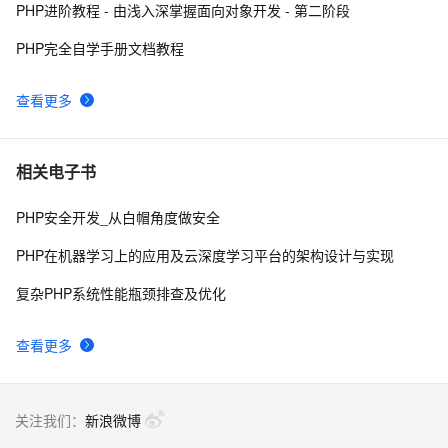
PHP进阶教程 - 由浅入深掌握面向对象开发 - 第二阶段
使用消息服务(MNS)订阅阿里云物联网平台设备消息PHP
1
8
示例参考
PHP完全自学手册文档教程
跟我学习php数组常用函数-下篇
4
9
查看更多
php 的函数参数值类型限定
3
10
相关电子书
PHP安全开发_从白帽角度做安全
PHP在机器学习上的应用及云深度学习平台的架构设计与实现
复杂PHP系统性能瓶颈排查及优化
查看更多
关注我们：
新浪微博