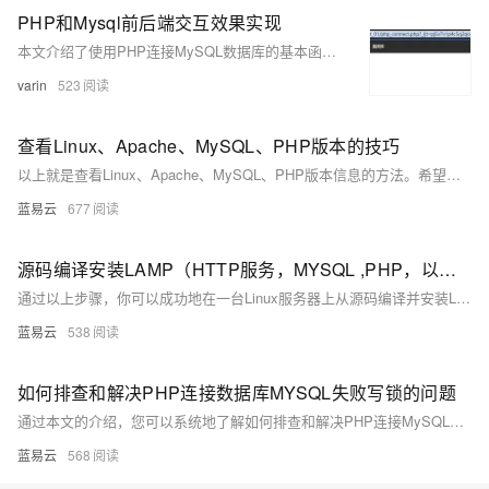
PHP和Mysql前后端交互效果实现
本文介绍了使用PHP连接MySQL数据库的基本函数及其实现案例。内容涵盖数据库连接、选择数据库、执行查询、获取结果等常用操作，并通过用户登录和修改密码的功能实例，展示了PHP与MySQL的交互过程及代码实现。
varin
523
查看Linux、Apache、MySQL、PHP版本的技巧
以上就是查看Linux、Apache、MySQL、PHP版本信息的方法。希望这些信息能帮助你更好地理解和使用你的LAMP技术栈。
蓝易云
677
源码编译安装LAMP（HTTP服务，MYSQL ,PHP，以及bbs论坛）
通过以上步骤，你可以成功地在一台Linux服务器上从源码编译并安装LAMP环境，并配置一个BBS论坛（Discuz!）。这些步骤涵盖了从安装依赖、下载源代码、配置编译到安装完成的所有细节。每个命令的解释确保了过程的透明度，使即使是非专业人士也能够理解整个流程。
蓝易云
538
如何排查和解决PHP连接数据库MYSQL失败写锁的问题
通过本文的介绍，您可以系统地了解如何排查和解决PHP连接MySQL数据库失败及写锁问题。通过检查配置、确保服务启动、调整防火墙设置和用户权限，以及识别和解决长时间运行的事务和死锁问题，可以有效地保障应用的稳定运行。
蓝易云
568