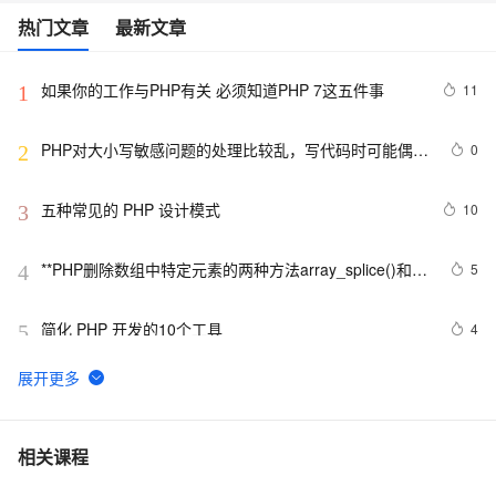
热门文章
最新文章
如果你的工作与PHP有关 必须知道PHP 7这五件事
11
1
PHP对大小写敏感问题的处理比较乱，写代码时可能偶尔
0
2
出问题，所以这里总结一下。以便用到的出现错误
五种常见的 PHP 设计模式
10
3
**PHP删除数组中特定元素的两种方法array_splice()和
5
4
unset()
简化 PHP 开发的10个工具
4
5
PHP5中定义对象的字符串值
5
6
PHP 接口
585
7
相关课程