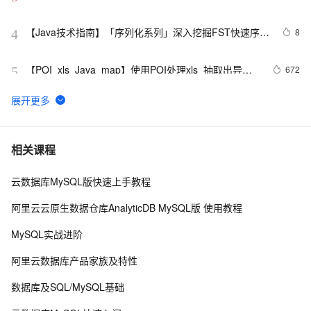
【Java技术指南】「序列化系列」深入挖掘FST快速序列
8
4
化压缩内存的利器的特性和原理 
【POI  xls  Java  map】使用POI处理xls  抽取出异常
672
5
信息  --java1.8Group by    ---map迭代  --  设置单元格
高度
Java 注解 阐释 hibernate ORM
3
6
java 中的多线程   内部类实现 数据共享 和 Runnable实
7
7
相关课程
现数据共享
云数据库MySQL版快速上手教程
如何提高 Java 高并发程序的性能？
8
8
阿里云云原生数据仓库AnalyticDB MySQL版 使用教程
2. Java中的垃圾收集 - GC参考手册
746
9
MySQL实战进阶
Eclipse+Jboss报java.lang.OutOfMemoryError：
2
10
阿里云数据库产品家族及特性
PermGen space异常的解决办法
数据库及SQL/MySQL基础