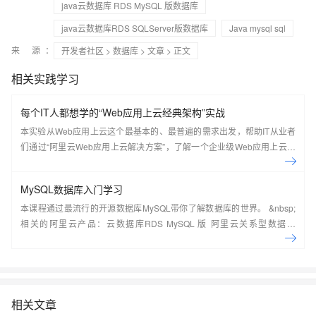
java云数据库 RDS MySQL 版数据库
java云数据库RDS SQLServer版数据库
Java mysql sql
来 源：
开发者社区
>
数据库
>
文章
> 正文
相关实践学习
每个IT人都想学的“Web应用上云经典架构”实战
本实验从Web应用上云这个最基本的、最普遍的需求出发，帮助IT从业者
们通过“阿里云Web应用上云解决方案”，了解一个企业级Web应用上云的
常见架构，了解如何构建一个高可用、可扩展的企业级应用架构。
MySQL数据库入门学习
本课程通过最流行的开源数据库MySQL带你了解数据库的世界。 &nbsp;
相关的阿里云产品：云数据库RDS MySQL 版 阿里云关系型数据库
RDS（Relational Database Service）是一种稳定可靠、可弹性伸缩的在
线数据库服务，提供容灾、备份、恢复、迁移等方面的全套解决方案，彻
底解决数据库运维的烦恼。 了解产品详
情:&nbsp;https://www.aliyun.com/product/rds/mysql&nbsp;
相关文章