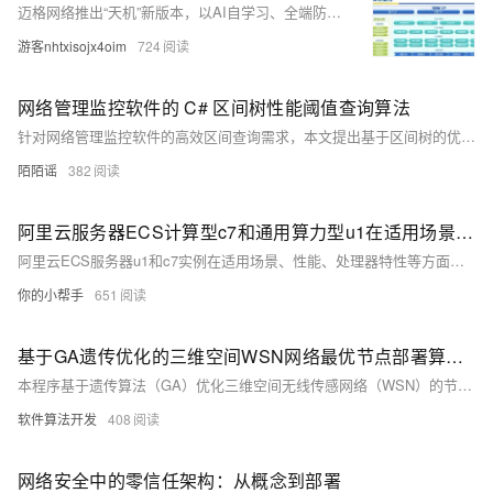
迈格网络推出“天机”新版本，以AI自学习、全端防护、主动安全三大核心能力，重构网络安全防线。融合AI引擎与DeepSeek-R1模型，实现威胁预测、零日防御、自动化响应，覆盖Web、APP、小程序全场景，助力企业从被动防御迈向主动免疫，护航数字化转型。
游客nhtxisojx4oim
724
网络管理监控软件的 C# 区间树性能阈值查询算法
针对网络管理监控软件的高效区间查询需求，本文提出基于区间树的优化方案。传统线性遍历效率低，10万条数据查询超800ms，难以满足实时性要求。区间树以平衡二叉搜索树结构，结合节点最大值剪枝策略，将查询复杂度从O(N)降至O(logN+K)，显著提升性能。通过C#实现，支持按指标类型分组建树、增量插入与多维度联合查询，在10万记录下查询耗时仅约2.8ms，内存占用降低35%。测试表明，该方案有效解决高负载场景下的响应延迟问题，助力管理员快速定位异常设备，提升运维效率与系统稳定性。
陌陌谣
382
阿里云服务器ECS计算型c7和通用算力型u1在适用场景、计算性能、网络与存储性能等方面的对比
阿里云ECS服务器u1和c7实例在适用场景、性能、处理器特性等方面存在显著差异。u1为通用算力型，性价比高，适合中小企业及对性能要求不高的场景；c7为企业级计算型，采用最新Intel处理器，性能稳定且强大，适用于高性能计算需求。u1支持多种CPU内存配比，但性能一致性可能受底层平台影响；c7固定调度模式，确保高性能与稳定性。选择时可根据预算与性能需求决定。
你的小帮手
651
基于GA遗传优化的三维空间WSN网络最优节点部署算法matlab仿真
本程序基于遗传算法（GA）优化三维空间无线传感网络（WSN）的节点部署，通过MATLAB2022A实现仿真。算法旨在以最少的节点实现最大覆盖度，综合考虑空间覆盖、连通性、能耗管理及成本控制等关键问题。核心思想包括染色体编码节点位置、适应度函数评估性能，并采用网格填充法近似计算覆盖率。该方法可显著提升WSN在三维空间中的部署效率与经济性，为实际应用提供有力支持。
软件算法开发
408
网络安全中的零信任架构：从概念到部署