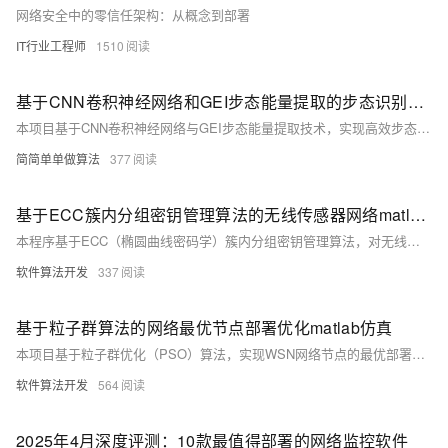
网络安全中的零信任架构：从概念到部署
IT行业工程师
1510
基于CNN卷积神经网络和GEI步态能量提取的步态识别算法matlab仿真,对比不同角度下的步态识别性能
本项目基于CNN卷积神经网络与GEI步态能量提取技术，实现高效步态识别。算法使用不同角度（0°、45°、90°）的步态数据库进行训练与测试，评估模型在多角度下的识别性能。核心流程包括步态图像采集、GEI特征提取、数据预处理及CNN模型训练与评估。通过ReLU等激活函数引入非线性，提升模型表达能力。项目代码兼容Matlab2022a/2024b，提供完整中文注释与操作视频，助力研究与应用开发。
简简单单做算法
377
基于ECC簇内分组密钥管理算法的无线传感器网络matlab性能仿真
本程序基于ECC（椭圆曲线密码学）簇内分组密钥管理算法，对无线传感器网络（WSN）进行MATLAB性能仿真。通过对比网络通信开销、存活节点数量、网络能耗及数据通信量四个关键指标，验证算法的高效性和安全性。程序在MATLAB 2022A版本下运行，结果无水印展示。算法通过将WSN划分为多个簇，利用ECC生成和分发密钥，降低计算与通信成本，适用于资源受限的传感器网络场景，确保数据保密性和完整性。
软件算法开发
337
基于粒子群算法的网络最优节点部署优化matlab仿真
本项目基于粒子群优化（PSO）算法，实现WSN网络节点的最优部署，以最大化节点覆盖范围。使用MATLAB2022A进行开发与测试，展示了优化后的节点分布及其覆盖范围。核心代码通过定义目标函数和约束条件，利用PSO算法迭代搜索最佳节点位置，并绘制优化结果图。PSO算法灵感源于鸟群觅食行为，适用于连续和离散空间的优化问题，在通信网络、物联网等领域有广泛应用。该算法通过模拟粒子群体智慧，高效逼近最优解，提升网络性能。
软件算法开发
564
2025年4月深度评测：10款最值得部署的网络监控软件