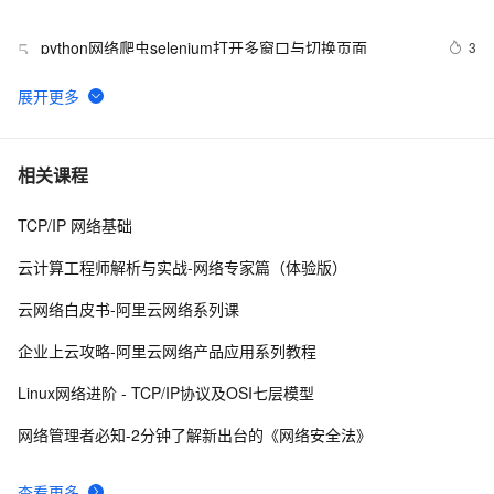
python网络爬虫selenium打开多窗口与切换页面
3
5
YOLOv11改进策略【模型轻量化】| 替换骨干网络为 
14
6
GhostNet V3 2024华为的重参数轻量化模型
在Linux中，如何进行网络故障排查？ 
8
7
相关课程
TCP/IP 网络基础
企业运维训练营之云上网络原理和实战（第2期），助力
9
8
从业者在云上网络技术浪潮中站稳脚跟！
云计算工程师解析与实战-网络专家篇（体验版）
Android监听手机网络变化
441
9
云网络白皮书-阿里云网络系列课
深入解析图神经网络注意力机制：数学原理与可视化实
15
10
企业上云攻略-阿里云网络产品应用系列教程
现
Linux网络进阶 - TCP/IP协议及OSI七层模型
网络管理者必知-2分钟了解新出台的《网络安全法》
查看更多