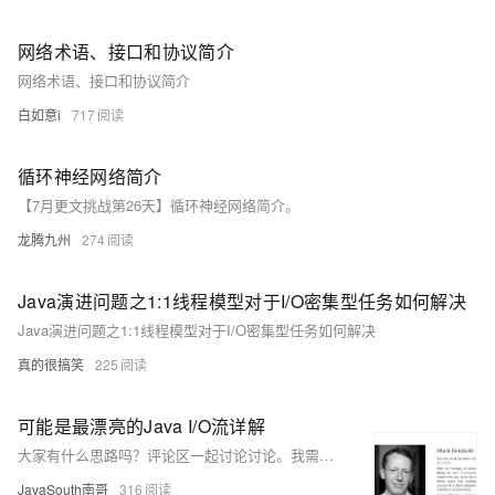
网络术语、接口和协议简介
网络术语、接口和协议简介
白如意i
717
循环神经网络简介
【7月更文挑战第26天】循环神经网络简介。
龙腾九州
274
Java演进问题之1:1线程模型对于I/O密集型任务如何解决
Java演进问题之1:1线程模型对于I/O密集型任务如何解决
真的很搞笑
225
可能是最漂亮的Java I/O流详解
大家有什么思路吗？评论区一起讨论讨论。我需要使用 Java 逐行读取大约 5-6 GB 的大型文本文件。我怎样才能快速完成此操作？最高赞的回答是叫Peter Lawrey的老哥回答的。大家好，我是南哥。一个Java学习与进阶的领路人，今天指南的是Java I/O流，跟着南哥我们一起在Java之路上成长。本文收录在我开源的《Java学习进阶指南》中，涵盖了想要学习Java、成为更好的Java选手都在偷偷看的核心知识、面试重点。
JavaSouth南哥
316