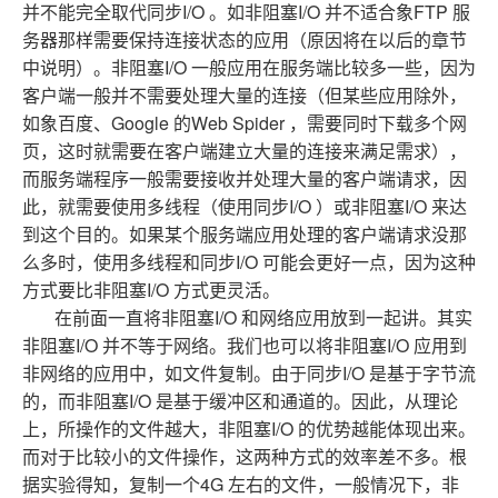
I/O
I/O
FTP
并不能完全取代同步
。如非阻塞
并不适合象
服
务器那样需要保持连接状态的应用（原因将在以后的章节
I/O
中说明）。非阻塞
一般应用在服务端比较多一些，因为
客户端一般并不需要处理大量的连接（但某些应用除外，
Google
Web Spider
如象百度、
的
，需要同时下载多个网
页，这时就需要在客户端建立大量的连接来满足需求），
而服务端程序一般需要接收并处理大量的客户端请求，因
I/O
I/O
此，就需要使用多线程（使用同步
）或非阻塞
来达
到这个目的。如果某个服务端应用处理的客户端请求没那
I/O
么多时，使用多线程和同步
可能会更好一点，因为这种
I/O
方式要比非阻塞
方式更灵活。
I/O
在前面一直将非阻塞
和网络应用放到一起讲。其实
I/O
I/O
非阻塞
并不等于网络。我们也可以将非阻塞
应用到
I/O
非网络的应用中，如文件复制。由于同步
是基于字节流
I/O
的，而非阻塞
是基于缓冲区和通道的。因此，从理论
I/O
上，所操作的文件越大，非阻塞
的优势越能体现出来。
而对于比较小的文件操作，这两种方式的效率差不多。根
4G
据实验得知，复制一个
左右的文件，一般情况下，非