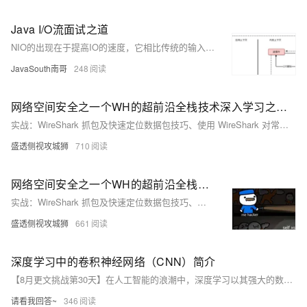
Java I/O流面试之道
NIO的出现在于提高IO的速度，它相比传统的输入/输出流速度更快。NIO通过管道Channel和缓冲器Buffer来处理数据，可以把管道当成一个矿藏，缓冲器就是矿藏里的卡车。程序通过管道里的缓冲器进行数据交互，而不直接处理数据。程序要么从缓冲器获取数据，要么输入数据到缓冲器。
JavaSouth南哥
248
网络空间安全之一个WH的超前沿全栈技术深入学习之路(9-2）：WireShark 简介和抓包原理及实战过程一条龙全线分析——就怕你学成黑客啦！
实战：WireShark 抓包及快速定位数据包技巧、使用 WireShark 对常用协议抓包并分析原理 、WireShark 抓包解决服务器被黑上不了网等具体操作详解步骤；精典图示举例说明、注意点及常见报错问题所对应的解决方法IKUN和I原们你这要是学不会我直接退出江湖；好吧！！！
盛透侧视攻城狮
710
网络空间安全之一个WH的超前沿全栈技术深入学习之路(9）：WireShark 简介和抓包原理及实战过程一条龙全线分析——就怕你学成黑客啦！
实战：WireShark 抓包及快速定位数据包技巧、使用 WireShark 对常用协议抓包并分析原理 、WireShark 抓包解决服务器被黑上不了网等具体操作详解步骤；精典图示举例说明、注意点及常见报错问题所对应的解决方法IKUN和I原们你这要是学不会我直接退出江湖；好吧！！！
盛透侧视攻城狮
661
深度学习中的卷积神经网络（CNN）简介
【8月更文挑战第30天】在人工智能的浪潮中，深度学习以其强大的数据处理能力成为时代的宠儿。本文将深入浅出地介绍深度学习的一个重要分支——卷积神经网络（CNN），并探讨其如何在图像识别等领域大放异彩。通过实例，我们将一窥CNN的神秘面纱，理解其背后的原理，并探索如何利用这一工具解锁数据的深层价值。
请看我回答~
346