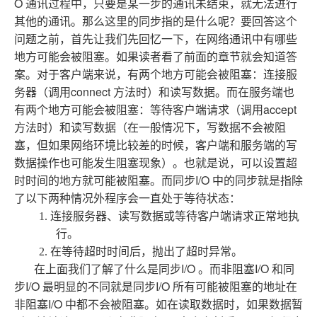
O
通讯过程中，只要是某一步的通讯未结束，就无法进行
其他的通讯。那么这里的同步指的是什么呢？要回答这个
问题之前，首先让我们先回忆一下，在网络通讯中有哪些
地方可能会被阻塞。如果读者看了前面的章节就会知道答
案。对于客户端来说，有两个地方可能会被阻塞：连接服
connect
务器（调用
方法时）和读写数据。而在服务端也
accept
有两个地方可能会被阻塞：等待客户端请求（调用
方法时）和读写数据（在一般情况下，写数据不会被阻
塞，但如果网络环境比较差的时候，客户端和服务端的写
数据操作也可能发生阻塞现象）。也就是说，可以设置超
I/O
时时间的地方就可能被阻塞。而同步
中的同步就是指除
了以下两种情况外程序会一直处于等待状态：
1. 连接服务器、读写数据或等待客户端请求正常地执
行。
2. 在等待超时时间后，抛出了超时异常。
I/O
I/O
在上面我们了解了什么是同步
。而非阻塞
和同
I/O
I/O
步
最明显的不同就是同步
所有可能被阻塞的地址在
I/O
非阻塞
中都不会被阻塞。如在读取数据时，如果数据暂