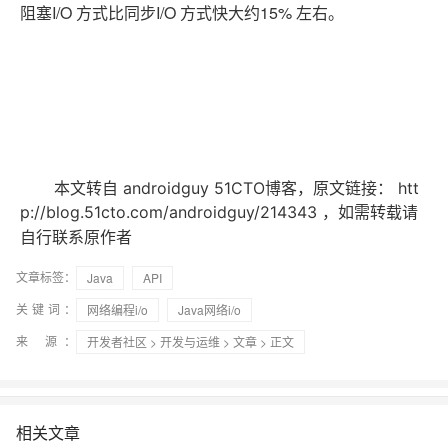
I/O
I/O
15%
阻塞
方式比同步
方式快大约
左右。
本文转自 androidguy 51CTO博客，原文链接：
htt
p://blog.51cto.com/androidguy/214343
，如需转载请
自行联系原作者
文章标签：
Java
API
关键词：
网络编程i/o
Java网络i/o
来 源：
开发者社区
>
开发与运维
>
文章
> 正文
相关文章