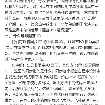
I/O
阻塞
两种方式进行数据通讯。这两种方式并非互相排
斥和互相取代。我们可以在平时的应用中单独采用其中一
种通讯方式，也可以混合使用这两种通讯方式。在本文中
I/O
就什么是非阻塞
以及为什么要使用这种通讯方式进行
了介绍，在下一篇文章中给出了一个简单的例子来演示在
I/O
网络应用中如何使用非阻塞
进行通讯。
一、
I/O
什么是非阻塞
I/O
I/O
I/O
我们可以将同步
称为阻塞
，非阻塞
称为异步
I/O
I/O
I/
。在本书中采用了比较常用的叫法：同步
和非阻塞
O
。虽然它们的叫法不同，但含义是一样的。读者在阅读
其他书时应注意这一点。
I/O
在讲解什么是非阻塞
之前，首先应了解什么是同步
I/O
，这里的同步指的是什么。同步这个概念在程序设计中
Java
mai
主要是指代码按顺序执行的过程。如在
程序中的
n
方法，如果不使用多线程，这个方法中的代码一定是从
前往后按顺序执行的。这就叫做同步。如果使用了多线
程，从宏观角度来看会有不同的代码段同时执行，这就叫
I/O
I/
做异步。在同步
中的同步概念也类似，也就是说，在