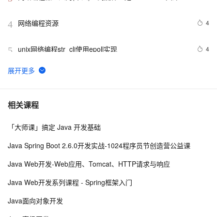
懂！
网络编程资源
4
4
unix网络编程str_cli使用epoll实现
4
5
Java网络编程从入门到精通（32）：一个非阻塞I/O的例
4
6
子
C语言 网络编程(五)Socket和端口
5
7
相关课程
「大师课」搞定 Java 开发基础
Java：网络编程之登陆服务器
6
8
Java Spring Boot 2.6.0开发实战-1024程序员节创造营公益课
网络编程入门如此简单(四)：一文搞懂localhost和
4
9
Java Web开发-Web应用、Tomcat、HTTP请求与响应
127.0.0.1
C#网络编程(订立协议和发送文件)  - Part.4
2
10
Java Web开发系列课程 - Spring框架入门
Java面向对象开发