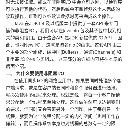
I/O
时无法被读取。那么在非阻塞
中会立刻返回，以便程序
可以执行其他的代码，然后系统会不断侦测这个未完成的
读取操作，直到可以继续读数据时再来完成这个操作。
Java
JDK1.4
API
在
及以后版本中提供了一套
来专门
I/O
java.nio
操作非阻塞
，我们可以在
包及其子包中找到相
API
JDK
I/O API
关的类和接口。由于这套
是
新提供的
，因
New I/O
nio
API
此，也叫
，这就是包名
的由来。这套
由三
(Buffers)
(Channels)
个主要的部分组成：缓冲区
、通道
和
I/O
非阻塞
的核心类组成。这三部分的详细内容将在本章的
后面介绍。
二、
I/O
为什么要使用非阻塞
I/O
在使用同步
的网络应用中，如果要同时处理多个客
户端请求，或是在客户端要同时和多个服务器进行通讯，
就必须使用多线程来处理。也就是说，将每一个客户端请
求分配给一个线程来单独处理。这样做虽然可以达到我们
的要求，但同时又会带来另外一个问题。由于每创建一个
线程，就要为这个线程分配一定的内存空间（也叫工作存
储器），而且操作系统本身也对线程的总数有一定的限