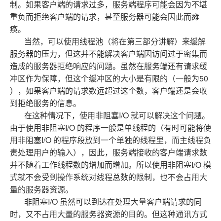
制。如果客户端的请求过多，服务端程序可能会因为不堪
重负而拒绝客户端的请求，甚至服务器可能会因此而瘫
痪。
当然，可以使用线程池（将在第三部分讲解）来缓解
服务器的压力，但这并不能解决客户端因访问过于密集而
造成的服务器拒绝响应的问题。虽然在服务端还有请求缓
50
冲区作为保障，但这个缓冲区的大小是有限的（一般为
），如果客户端的请求数远超过这个数，客户端还是会收
到拒绝服务的信息。
I/O
在这种情况下，使用非阻塞
就可以解决这个问题。
I/O
由于使用非阻塞
的程序一般是单线程的（有时可能将使
I/O
用非阻塞
的程序段放到一个单独的线程里，而主线程负
责处理用户的输入），因此，服务端接收的客户端请求数
I/O
并不随着工作线程数的增加而增加。所以使用非阻塞
模
式就不会受到操作系统对线程总数的限制，也不会占用大
量的服务器资源。
I/O
非阻塞
虽然可以到达在处理大量客户端请求的同
时，又不占用大量的服务器资源的目的。但这种通讯方式