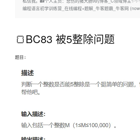
存储
天池大赛
私信我。🏡个人主页：悲伤的猪大肠9的博客_C领域博主✨
Qwen3.7-Plus
云解析DNS
解决方案免费试用 新老
电子合同
编程语言初学训练营_在线编程+题解_牛客题霸_牛客网 (nowcod
最高领取价值200元试用
能看、能想、能动手的多模
安全
网络与CDN
AI 算法大赛
畅捷通
大数据开发治理平台 Data
AI 产品 免费试用
网络
安全
云开发大赛
Qwen3-VL-Plus
Tableau 订阅
1亿+ 大模型 tokens 和 
🍞BC83 被5整除问题
可观测
入门学习赛
中间件
AI空中课堂在线直播课
云防火墙
140+云产品 免费试用
上云与迁云
云原生的云上边界网络安全
产品新客免费试用，最长1
数据库
生态解决方案
题目:
大模型服务
企业出海
大模型ACA认证体验
大数据计算
助力企业全员 AI 认知与能
行业生态解决方案
千问AI平台-Token Plan
政企业务
媒体服务
开发者生态解决方案
企业服务与云通信
千问AI平台-模型体验
AI 开发和 AI 应用解决
在线体验全尺寸、多种模态
域名与网站
Happy 系列大模型
终端用户计算
Serverless
开发工具