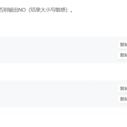
AI 应用
10分钟微调：让0.6B模型媲美235B模
多模态数据信
型
依托云原生高可用架构,实现Dify私有化部署
用1%尺寸在特定领域达到大模型90%以上效果
一个 AI 助手
超强辅助，Bol
即刻拥有 DeepSeek-R1 满血版
在企业官网、通讯软件中为客户提供 AI 客服
多种方案随心选，轻松解锁专属 DeepSeek