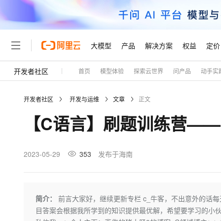
大模型
产品
解决方案
权益
定价
开发者社区
首页
模型体验
探索云世界
问产品
动手实
大模型
产品
解决方案
权益
定价
云市场
伙伴
服务
了解阿里云
精选产品
精选解决方案
普惠上云
产品定价
精选商城
成为销售伙伴
售前咨询
为什么选择阿里云
千问AI平台
开发者社区
开发与运维
文章
正文
了解云产品的定价详情
大模型服务平台百炼
千问办公，解锁你的工作
普惠上云 官方力荐
分销伙伴
在线服务
网站建设
什么是云计算
大
【C语言】刷题训练营——“ 
大模型服务与应用平台
企业级Agent产品，直接
云服务器38元/年起，超
咨询伙伴
多端小程序
技术领先
云上成本管理
售后服务
轻量应用服务器
Agency Agents：拥
官方推荐返现计划
大模型
精选产品
精选解决方案
Salesforce 国际版订阅
稳定可靠
管理和优化成本
推荐新用户得奖励，单订单
销售伙伴合作计划
2023-05-29
353
发布于海南
自助服务
友盟天域
安全合规
人工智能与机器学习
AI
文本生成
云数据库 RDS
HappyHorse 打造一
云工开物
无影生态合作计划
在线服务
观测云
分析师报告
高校专属算力普惠，学生认
计算
互联网应用开发
Qwen3.8-Max
HOT
Salesforce On Alibaba C
工单服务
Tuya 物联网平台阿里云
研究报告与白皮书
人工智能平台 PAI
快速拥有专属 OpenClaw
简介：
前言大家好，继续更新专栏 c_牛客，不出意外的话
大模
Consulting Partner 合
大数据
容器
智能体时代全能旗舰模型
免费试用
短信专区
一站式AI开发、训练和推
目答案会根据我所学到的知识提供最优解，希望要学习的小
蓝凌 OA
AI 大模型销售与服务生
现代化应用