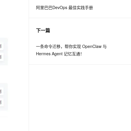
阿里巴巴DevOps 最佳实践手册
息提取
与 AI 智能体进行实时音视频通话
从文本、图片、视频中提取结构化的属性信息
构建支持视频理解的 AI 音视频实时通话应用
下一篇
t.diy 一步搞定创意建站
构建大模型应用的安全防护体系
通过自然语言交互简化开发流程,全栈开发支持
通过阿里云安全产品对 AI 应用进行安全防护
一条命令迁移，帮你实现 OpenClaw 与
Hermes Agent 记忆互通！