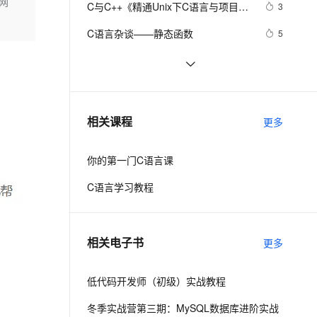
安全
网
C与C++《精通Unix下C语言与项目实
我要投诉
e-1.1-I2V
Cosyvoice-V3-Flash
3
PolarDB
上云场景组合购
Milvus 弹性伸缩功能新增节
伴
践》读书笔记（8）
漫剧创作，剧本、分镜、视频高效生成
100%兼容MySQL、PostgreSQL，兼容Oracle，支持集中和分布式
覆盖90%+业务场景，专享组合折扣价
点支持范围
畅自然，细节丰富
高表现力语音合成大模型，语音克隆听感自然
VPN
C语言杂谈——静态函数
5
ernetes 版 ACK
云聚AI 严选权益
AI 原生数据库服务发布
SSL 证书
C语言例题5：
685
2V
Fun-ASR
，一键激活高效办公新体验
理容器应用的 K8s 服务
精选AI产品，从模型到应用全链提效
Agent 数据网关
文戏情感细腻自然，动作戏激烈拳拳到肉，实现更强表演能力
支持中英文自由切换，具备更强的噪声鲁棒性
堡垒机
【C语言程序设计——函数】分数数
13
AI 用量加速计划
云原生数据库 PolarDB
列求和1（头歌实践教学平台习题）
防火墙
、识别商机，让客服更高效、服务更出色。
【C语言基础篇】scanf（）函数详解
新老同享，达量后返
Agentic Database 发布
7
相关课程
【合集】
更多
主机安全
应用
你的第一门C语言课
千问办公
NEW
AI 应用及服务市场
的智能体编程平台
一站式AI生产力平台
C语言学习教程
AI 应用
伶鹊
企业级人与Agent协作平台，接入和调度多个数字员工
智能客服平台，对话机器人、对话分析、智能外呼
大模型
相关电子书
更多
大模型服务平台百炼 - 全妙
自然语言处理
应用创作平台
多模态内容创作工具，已接入 DeepSeek
低代码开发师（初级）实战教程
数据标注
机器学习
冬季实战营第三期：MySQL数据库进阶实战