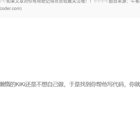
✨✨✨如果文章对你有帮助记得点赞收藏关注哦！！✨✨✨✨题目来源：牛客
Deepseek-v4-pro
HappyHors
同享
万小智 AI 建站低至 15元/月
Qoder CN
AI 短剧/漫剧
云原生数据库 
快递物流查询
WordPress
成为服务伙
er.com)
高校合作
点，立即开启云上创新
覆盖公网/内网、递归/权威、移动APP等全场景解析服务
送.CN域名，送备案服务码
基于千问大模型等，支持代码智能生成、研发智能问答
AI助力短剧
态智能体模型
旗舰 MoE 大模型，百万上下文与顶尖推理能力
图生视频，流
Ubuntu
服务生态伙伴
云工开物
企业应用
Works
Night Plan 支持 Qwen 3.8-Max
云原生大数据计算服务 MaxCompute
AI 办公
容器服务 Kub
NEW
GLM-5.2
Wan2.7-T
Red Hat
30+ 款产品免费体验
Data Agent 驱动的一站式 Data+AI 开发治理平台
夜间 5 折，Qwen/Meoo/TokenPlan 客户专享
面向分析的企业级SaaS模式云数据仓库
AI智能应用
提供一站式管
科研合作
视觉 Coding、空间感知、多模态思考等全面升级
1M上下文，专为长程任务能力而生
ERP
堂（旗舰版）
SUSE
智能客服
CRM
防护产品
2个月
自动承接线索
建站小程序
OA 办公系统
AI 应用构建
大模型原生
力提升
财税管理
模板建站
Qoder
大模型服务平台百炼-应用模版
HOT
NEW
面向真实软件
个人版上线、团队版降价；千问3.8-Max首发发尝鲜
丰富多元化的应用模版和解决方案
400电话
定制建站
万有无界
大模型服务平台百炼-智能体
方案
广告营销
模板小程序
的模型效果
灵活可视化地构建企业级 Agent
定制小程序
秒悟
人工智能平台 PAI
APP 开发
云端极速 AI 
新一代 AI 视频生成模型，深度适配广告营销等场景
AI Native 的算法工程平台，一站式完成建模、训练、推理服务部署
建站系统