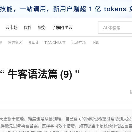
云市场
伙伴
服务
了解阿里云
践
官方博客
考认证
TIANCHI大赛
活动广场
下载
AI 特惠
数据与 API
成为产品伙伴
企业增值服务
最佳实践
价格计算器
AI 场景体
基础软件
产品伙伴合
阿里云认证
市场活动
配置报价
大模型
自助选配和估算价格
新方式
睿译宝，AI翻译排版一步到位
智启 AI 普惠权益
产品生态集成认证中心
企业支持计划
云上春晚
域名与网站
千问官方 MaaS 平台，为开发者和 Agent 而生，新用户赠送 1 亿 + tokens 额度
AI Coding
阿里云Maa
2026 阿里云
云服务器 E
为企业打
数据集
Windows
大模型认证
模型
NEW
牛客语法篇 (9) ”
交付可用成果
值低价云产品抢先购
上传文档即自动完成翻译和格式还原
至高享 1亿+免费 tokens，加速 Al 应用落地
提供智能易用的域名与建站服务
智能编程，一键
安全可靠、
产品生态伙伴
专家技术服务
云上奥运之旅
弹性计算合作
阿里云中企出
手机三要素
宝塔 Linux
全部认证
价格优势
有专属领域专家
GLM-5.2：长任务时代开源旗舰模型
阿里云 OPC 创新助力计划
千问大模型
即刻拥有 DeepS
AI 电商营销
对象存储 O
大模型
产品生态伙伴工作台
企业增值服务台
云栖战略参考
云存储合作计
云栖大会
身份实名认证
CentOS
训练营
推动算力普惠，释放技术红利
最高返9万
多领域专家智能体,一键组建 AI 虚拟交付团队
快速构建应用程序和网站，即刻迈出上云第一步
至高百万元 Token 补贴，加速一人公司成长
多元化、高性能、安全可靠的大模型服务
真正可用的 1M 上下文,一次完成代码全链路开发
轻松解锁专属 Dee
从图文生成到
云上的中国
数据库合作计
活动全景
短信
Docker
图片和
站式影视创作平台
Hermes Agent，打造自进化智能体
Token Plan 模型订阅计划
数字证书管理服务（原SSL证书）
5 分钟轻松部署
AI 广告创作
无影云电脑
企业成长
NEW
信息公告
看见新力量
云网络合作计
OCR 文字识别
JAVA
证享300元代金券
可视化编排打通从文字构思到成片全链路闭环
全托管，含MySQL、PostgreSQL、SQL Server、MariaDB多引擎
自主进化，持久记忆，越用越聪明
Qwen3.8-Max 首发尝鲜，限时加量 10 倍，夜间低至2折
实现全站HTTPS，呈现可信的WEB访问
图文、视频一
随时随地安
魔搭 Mode
Kimi-K3
HappyHors
NEW
loud
服务实践
官网公告
金融模力时刻
Salesforce O
版
发票查验
全能环境
Claude Code + GStack 打造工程团队
千问办公，限时限量积分加倍
Qoder
低代码高效构
AI 建站
短信服务
每天更新十道题，难度也是从易到难，自己复习的同时也希望能帮助到大家
型
NEW
作计划
Kimi 最新旗舰模型，长程编程与推理利器
让文字生成流
计划
创新中心
魔搭 ModelSc
健康状态
理服务
让AI从“聊天伙伴”进化为能干活的“数字员工”
安装技能 GStack，拥有专属 AI 工程团队
你的AI工作搭子，覆盖日常办公高频场景
面向真实软件的智能体编程平台
0 代码专业建
伙伴能先思考再看答案，这样学习效率倍增，如有哪里不足还请评论区留
客户案例
天气预报查询
操作系统
态合作计划