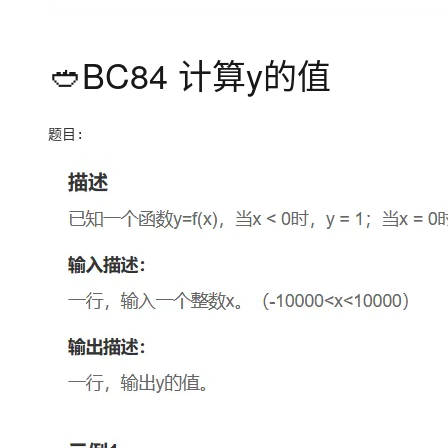
🥙BC84 计算y的值
题目: