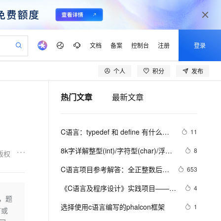
文档
备案
控制台
注册
登录
个人
积分
发布
验
作计划
器
AI 活动
专业服务
服务伙伴合作计划
开发者社区
加入我们
产品动态
服务平台百炼
阿里云 OPC 创新助力计划
热门文章
最新文章
一站式生成采购清单，支持单品或批量购买
S产品伙伴计划（繁花）
峰会
CS
造的大模型服务与应用开发平台
Qwen Audio：打造专属 AI 语音助手
一句话生成原生可编辑精美 PPT 文稿
AI 生产力先锋
Al MaaS 服务伙伴赋能合作
域名
博文
Careers
NEW
至高可申请百万元
Qwen3.8-Max 模型上线
开启高性价比 AI 编程新体验
弹性可伸缩的云计算服务
Qwen-Audio-3.0-Realtime 端到端实时语音角色扮演
输入一句话想法, 轻松生成专业的 PPT
先锋实践拓展 AI 生产力的边界
Token 补贴，五大权
计划
海大会
伙伴信用分合作计划
商标
问答
社会招聘
C语言：typedef 和 define 有什么区
11
益加速 OPC 成功
eek-V4-Pro
SS
一键部署幻兽帕鲁游戏服务器
飞天发布时刻
HOT
Open Search 向量检索版支
划
备案
电子书
校园招聘
别
pSeek-V4-Pro
视频创作，一键激活电商全链路生产力
稳定、安全、高性价比、高性能的云存储服务
一键购买专属联机服务器，轻松开启游戏
所见，即是所愿
持视频检索 Pipeline 功能
更多支持
8k字详解整型(int)/字符型(char)/浮点
8
版权
划
公司注册
镜像站
视频生成
语音识别与合成
型(float)/有符号(signed)/无符号
专属 QwenPaw
漫剧工坊：一站式动画创作平台
AI 实训营
HOT
应用身份服务 (IDaaS)
C语言项目参考解答：全正整数后再
653
合作伙伴培训与认证
(unsigned)数据在内存中的存储【程
划
上云迁移
站生成，高效打造优质广告素材
全接入的云上超级电脑
从聊天伙伴进化为能主动干活的本地数字员工
快速生产连贯的高质量长漫剧
从基础到进阶，Agent 创客手把手教你
OpenClaw 管理能力上线
计算
lScope
序员内功修炼/C语言】
我要反馈
e-1.1-T2V
Qwen3-TTS-Flash
《C语言及程序设计》实践项目——输
4
查询合作伙伴
n Alibaba Cloud ISV 合作
代维服务
建企业门户网站
10 分钟搭建微信、支付宝小程序
，题
MaxCompute MaxFrame 提
出小星星
畅细腻的高质量视频
离线语音合成大模型，多语言方言自适应，低延迟高稳定
创新加速
选择使用c语言编写的phalcon框架
ope
登录合作伙伴管理后台
1
我要建议
站，无忧落地极速上线
以可视化方式快速构建移动和 PC 门户网站
国内短信简单易用，安全可靠，秒级触达，全球覆盖200+国家和地区。
高效部署网站，快速应用到小程序
供自动弹性内存功能
言或