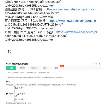
e/b8f770674ba7468bb0a0efcc2aa3a239?
tpId=290&tqId=39865&ru=/exam/oj
线段图案 题号：BC98 链接：
https://www.nowcoder.com/practice/
a95744270f274a14a8a0dafe10421589?
tpId=290&tqId=39886&ru=/exam/oj
正⽅形图案 题号：BC99 链接：
https://www.nowcoder.com/practic
e/1304bb23c2e344989d5c7a578d263e4c?
tpId=290&tqId=39887&ru=/exam/oj
直⻆三⻆形图案 题号：BC100 链接：
https://www.nowcoder.com/pr
actice/00dd93f7c7074754b7511bf56d1f15ac?
tpId=290&tqId=39888&ru=/exam/oj
T1：