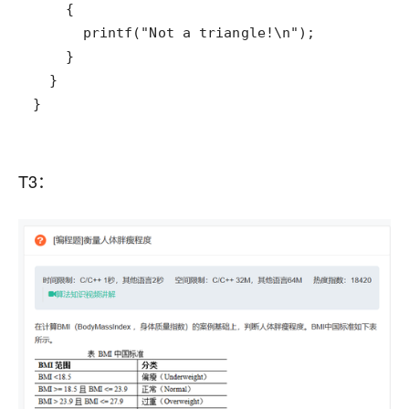
}
T3：