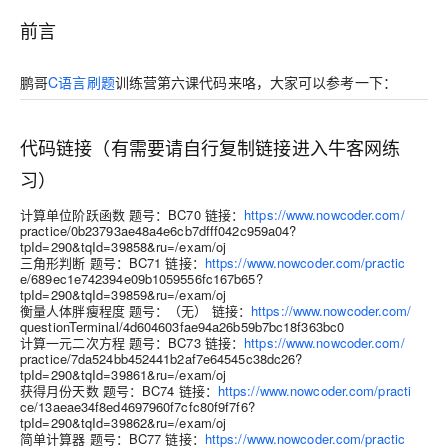
前言
鹏哥
C语言刷题
训练营第六课代码来咯，大家可以参考一下：
代码链接（有需要请自行复制链接进入牛客网练
习）
计算单位阶跃函数 题号：BC70 链接：
https://www.nowcoder.com/
practice/0b23793ae48a4e6cb7dfff042c959a04?
tpId=290&tqId=39858&ru=/exam/oj
三⻆形判断 题号：BC71 链接：
https://www.nowcoder.com/practic
e/689ec1e742394e09b1059556fc167b65?
tpId=290&tqId=39859&ru=/exam/oj
衡量⼈体胖瘦程度 题号：（⽆） 链接：
https://www.nowcoder.com/
questionTerminal/4d604603fae94a26b59b7bc18f363bc0
计算⼀元⼆次⽅程 题号：BC73 链接：
https://www.nowcoder.com/
practice/7da524bb452441b2af7e64545c38dc26?
tpId=290&tqId=39861&ru=/exam/oj
获得⽉份天数 题号：BC74 链接：
https://www.nowcoder.com/practi
ce/13aeae34f8ed4697960f7cfc80f9f7f6?
tpId=290&tqId=39862&ru=/exam/oj
简单计算器 题号：BC77 链接：
https://www.nowcoder.com/practic