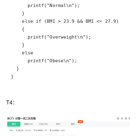
}
T4：