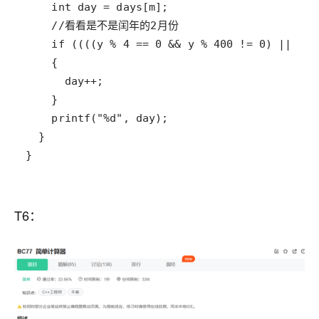
}
T6：