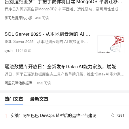
告别运维噩梦：手把手教你将自建 MongoDB 平滑迁移至云数据库
程序员为何逃离自建MongoDB？扩容困难、运维复杂、高可用性差成痛点。阿里云MongoDB提供分钟级扩容、自动诊断与高可用保障，助力企业高效运维、降本增效，实现数据库“无感运维”。
学习数据库的小张
456
SQL Server 2025 - 从本地到云端的 AI 就绪企业数据库
SQL Server 2025 - 从本地到云端的 AI 就绪企业数据库
sysin
1104
瑶池数据库开放日：全新发布Data+AI能力家族，赋能企业全栈智能实践
近日，阿里云瑶池数据库生态工具产品重磅升级，推出“Data+AI能力家族”，并举办了为期3天的全栈智能实践开放日活动。发布会上首次公开了 “Data Agent for Analytics、Data Agent for Meta、DAS Agent”等瑶池数据库Data Agent系列能力，以工具智能化 × 智能化工具的双引擎重构数据与AI的协同边界，揭秘AI时代数据价值释放的全新路径。
阿里云瑶池数据库_
852
热门文章
最新文章
实战：阿里巴巴 DevOps 转型后的运维平台建设
7281
1