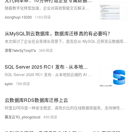
无代码革命：10分钟打造企业专属数据库查询AI机器人
随着数字化转型加速，企业对高效智能交互解决方案的需求日益增长。阿里云AppFlow推出的AI助手产品，借助创新网页集成技术，助力企业打造专业数据库查询助手。本文详细介绍通过三步流程将AI助手转化为数据库交互工具的核心优势与操作指南，包括全场景适配、智能渲染引擎及零代码配置等三大技术突破。同时提供Web集成与企业微信集成方案，帮助企业实现便捷部署与安全管理，提升内外部用户体验。
xionghuyi-13330
1163
从MySQL到云数据库，数据库迁移真的有必要吗？
本文探讨了企业在业务增长背景下，是否应从 MySQL 迁移至云数据库的决策问题。分析了 MySQL 的优势与瓶颈，对比了云数据库在存储计算分离、自动化运维、多负载支持等方面的优势，并提出判断迁移必要性的五个关键问题及实施路径，帮助企业理性决策并落地迁移方案。
游客7wkr3y7oxyt7a
369
SQL Server 2025 RC1 发布 - 从本地到云端的 AI 就绪企业数据库
SQL Server 2025 RC1 发布 - 从本地到云端的 AI 就绪企业数据库
sysin
789
云数据库RDS数据库迁移上云
阿里云RDS是一种安全稳定、高性价比的在线数据库服务，支持弹性伸缩，帮助用户轻松部署与扩展数据库。提供实例创建、白名单设置、数据库与账号管理、便捷连接等功能，简化运维操作，保障数据安全。
翼龙云TG_yilongcloud
495