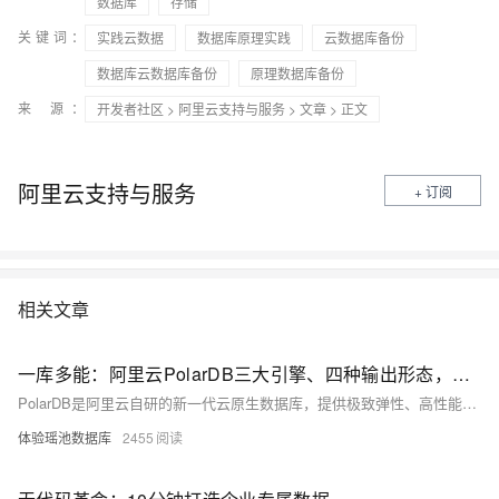
数据库
存储
关键词：
实践云数据
数据库原理实践
云数据库备份
数据库云数据库备份
原理数据库备份
来 源：
开发者社区
>
阿里云支持与服务
>
文章
> 正文
阿里云支持与服务
+ 订阅
相关文章
一库多能：阿里云PolarDB三大引擎、四种输出形态，覆盖企业数据库全场景
PolarDB是阿里云自研的新一代云原生数据库，提供极致弹性、高性能和海量存储。它包含三个版本：PolarDB-M（兼容MySQL）、PolarDB-PG（兼容PostgreSQL及Oracle语法）和PolarDB-X（分布式数据库）。支持公有云、专有云、DBStack及轻量版等多种形态，满足不同场景需求。2021年，PolarDB-PG与PolarDB-X开源，内核与商业版一致，推动国产数据库生态发展，同时兼容主流国产操作系统与芯片，获得权威安全认证。
体验瑶池数据库
2455