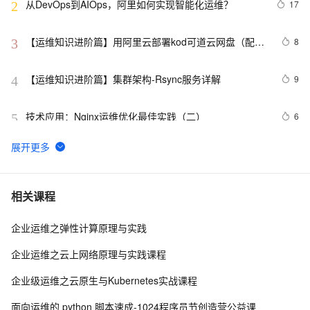
从DevOps到AIOps，阿里如何实现智能化运维？
17
2
【运维知识进阶篇】用阿里云部署kod可道云网盘（配置
8
3
Redis+MySQL+NAS+OSS）（二）
【运维知识进阶篇】集群架构-Rsync服务详解
9
4
技术应用：Nginx运维优化最佳实践（二）
6
5
20170705L07-09-03老男孩linux运维实战培训-
752
6
Sersync实时同步软件实战应用指南-2
精彩演绎shell脚本  | 《运维周刊》（02期）
10
7
相关课程
企业运维之弹性计算原理与实践
安全运维：入侵检测与防御实战指南
9
8
企业运维之云上网络原理与实践课程
【运维杂谈】如何用yum只下载，不安装?
7
9
企业级运维之云原生与Kubernetes实战课程
《Spring Boot开发:从0到1》第10章 Spring Boot应用部
4
10
面向运维的 python 脚本速成-1024程序员节创造营公益课