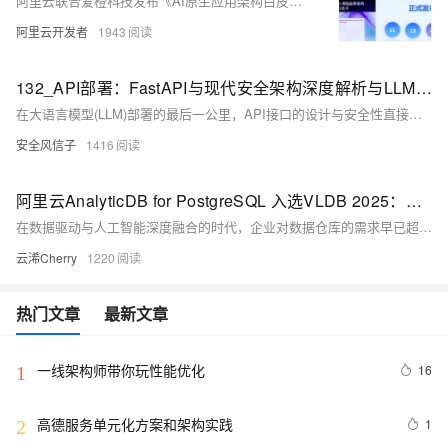
阿里云联合爱橙科技发布《AI原生应用架构白皮书》，系统解析AI应用在架构设计、开发运维中的关键挑战与解决方案，涵盖大模型、Agent、RAG、安全等11大核心要素，助力企业构建稳定、高效、可控的AI应用体系。
阿里云开发者
1943
132_API部署：FastAPI与现代安全架构深度解析与LLM服务化最佳实践
在大语言模型(LLM)部署的最后一公里，API接口的设计与安全性直接决定了模型服务的可用性、稳定性与用户信任度。随着2025年LLM应用的爆炸式增长，如何构建高性能、高安全性的REST API成为开发者面临的核心挑战。FastAPI作为Python生态中最受青睐的Web框架之一，凭借其卓越的性能、强大的类型安全支持和完善的文档生成能力，已成为LLM服务化部署的首选方案。
安全风信子
1416
阿里云AnalyticDB for PostgreSQL 入选VLDB 2025：统一架构破局HTAP，Beam+Laser引擎赋能Data+AI融合新范式
在数据驱动与人工智能深度融合的时代，企业对数据仓库的需求早已超越“查得快”这一基础能力。面对传统数仓挑战，阿里云瑶池数据库AnalyticDB for PostgreSQL（简称ADB-PG）创新性地构建了统一架构下的Shared-Nothing与Shared-Storage双模融合体系，并自主研发Beam混合存储引擎与Laser向量化执行引擎，全面解决HTAP场景下性能、弹性、成本与实时性的矛盾。 近日，相关研究成果发表于在英国伦敦召开的数据库领域顶级会议 VLDB 2025，标志着中国自研云数仓技术再次登上国际舞台。
云浠Cherry
1220
热门文章
最新文章
一线架构师带你玩性能优化
16
1
高德服务单元化方案和架构实践
1
2