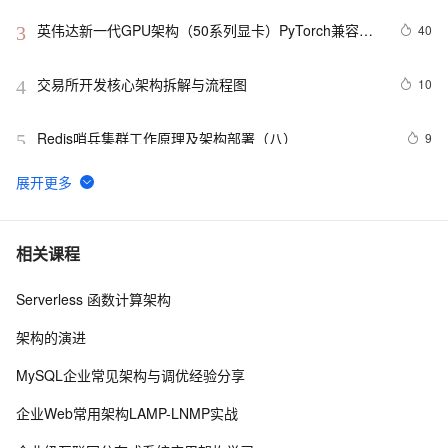
英伟达新一代GPU架构（50系列显卡）PyTorch兼容性
40
3
解决方案
交易所开发核心架构拆解与流程图
10
4
Redis哨兵集群工作原理及架构部署（八）
9
5
【AI系统】LLVM 架构设计和原理
13
6
深入Linux内核架构：操作系统的核心奥秘
11
7
相关课程
Serverless 函数计算架构
Flutter Provider状态管理---MVVM架构实战
6
8
架构的演进
基于 Serverless 架构的 CI/CD 框架：Serverless-cd
3
9
MySQL企业常见架构与调优经验分享
基于 Serverless 架构的头像漫画风处理小程序
5
10
企业Web常用架构LAMP-LNMP实战