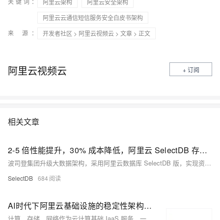
关键词：
阿里云架构
阿里云安全架构
阿里云云通信短信服务安全白皮书架构
来 源：
开发者社区
>
阿里云视频云
>
文章
> 正文
阿里云视频云
+ 订阅
相关文章
2-5 倍性能提升，30% 成本降低，阿里云 SelectDB 存算分离架构助力波司登集团实现降本增效
波司登集团升级大数据架构，采用阿里云数据库 SelectDB 版，实现资源隔离与弹性扩缩容，查询性能提升 2-5 倍，总体成本降低 30% 以上，效率提升 30%，助力销售旺季高效运营。
SelectDB
684
AI时代下阿里云基础设施的稳定性架构揭秘
计算、存储、网络作为云计算基础 IaaS 服务，一直是阿里云的核心产品，承载着百万客户的 IT 基础设施。曾经我们认为应用高可用、服务分布式可以满足客户对 IaaS 所有的稳定性诉求。