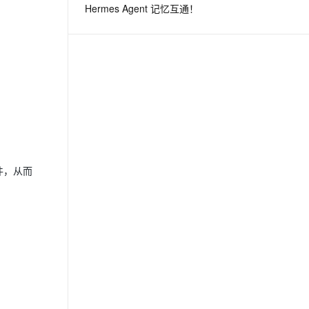
Hermes Agent 记忆互通！
息提取
与 AI 智能体进行实时音视频通话
从文本、图片、视频中提取结构化的属性信息
构建支持视频理解的 AI 音视频实时通话应用
t.diy 一步搞定创意建站
构建大模型应用的安全防护体系
通过自然语言交互简化开发流程,全栈开发支持
通过阿里云安全产品对 AI 应用进行安全防护
插件，从而