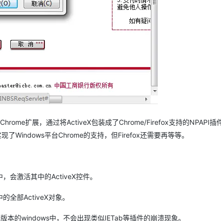
AI 应用
10分钟微调：让0.6B模型媲美235B模
多模态数据信
型
依托云原生高可用架构,实现Dify私有化部署
用1%尺寸在特定领域达到大模型90%以上效果
一个 AI 助手
超强辅助，Bol
即刻拥有 DeepSeek-R1 满血版
在企业官网、通讯软件中为客户提供 AI 客服
多种方案随心选，轻松解锁专属 DeepSeek
hrome扩展，通过将ActiveX包装成了Chrome/Firefox支持的NPAPI
实现了Windows平台Chrome的支持，但Firefox还需要再等等。
会激活其中的ActiveX控件。
部ActiveX对象。
版本的windows中，不会出现类似IETab等插件的崩溃现象。