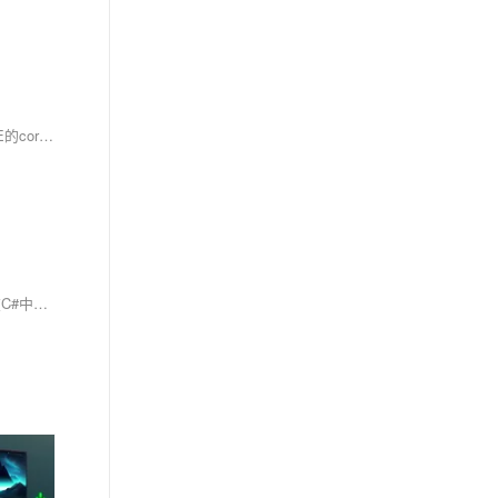
摘要 由于最近要做一个浏览器式的软件，其中有不少地方需要使用到jQuery和BootStrap，但是在C#中，默认的WebBrowser控件默认使用的是IE的core，而低版本的IE在JS加载上总是容易有问题，因此，打算使用Chrome的内核替换IE。
原文:C#将WebBowser控件替换为Chrome内核 摘要 由于最近要做一个浏览器式的软件，其中有不少地方需要使用到jQuery和BootStrap，但是在C#中，默认的WebBrowser控件默认使用的是IE的core，而低版本的IE在JS加载上总是容易有问题，因此，打算使用Chrome的内核替换IE。