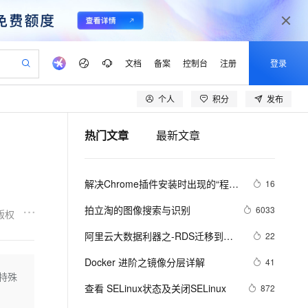
文档
备案
控制台
注册
登录
个人
积分
发布
验
作计划
器
AI 活动
专业服务
服务伙伴合作计划
开发者社区
加入我们
产品动态
服务平台百炼
阿里云 OPC 创新助力计划
热门文章
最新文章
一站式生成采购清单，支持单品或批量购买
S产品伙伴计划（繁花）
峰会
CS
造的大模型服务与应用开发平台
Qwen Audio：打造专属 AI 语音助手
一句话生成原生可编辑精美 PPT 文稿
AI 生产力先锋
Al MaaS 服务伙伴赋能合作
域名
博文
Careers
NEW
至高可申请百万元
Qwen3.8-Max 模型上线
开启高性价比 AI 编程新体验
弹性可伸缩的云计算服务
Qwen-Audio-3.0-Realtime 端到端实时语音角色扮演
输入一句话想法, 轻松生成专业的 PPT
先锋实践拓展 AI 生产力的边界
Token 补贴，五大权
计划
海大会
伙伴信用分合作计划
商标
问答
社会招聘
解决Chrome插件安装时出现的“程序
16
益加速 OPC 成功
eek-V4-Pro
SS
一键部署幻兽帕鲁游戏服务器
飞天发布时刻
HOT
Open Search 向量检索版支
划
备案
电子书
校园招聘
包无效”问题
pSeek-V4-Pro
视频创作，一键激活电商全链路生产力
稳定、安全、高性价比、高性能的云存储服务
一键购买专属联机服务器，轻松开启游戏
所见，即是所愿
持视频检索 Pipeline 功能
更多支持
拍立淘的图像搜索与识别
6033
版权
划
公司注册
镜像站
视频生成
语音识别与合成
专属 QwenPaw
漫剧工坊：一站式动画创作平台
AI 实训营
HOT
应用身份服务 (IDaaS)
阿里云大数据利器之-RDS迁移到
22
合作伙伴培训与认证
划
上云迁移
站生成，高效打造优质广告素材
全接入的云上超级电脑
从聊天伙伴进化为能主动干活的本地数字员工
快速生产连贯的高质量长漫剧
从基础到进阶，Agent 创客手把手教你
OpenClaw 管理能力上线
Maxcompute实现动态分区
lScope
我要反馈
e-1.1-T2V
Qwen3-TTS-Flash
Docker 进阶之镜像分层详解
41
查询合作伙伴
n Alibaba Cloud ISV 合作
代维服务
建企业门户网站
10 分钟搭建微信、支付宝小程序
特殊
MaxCompute MaxFrame 提
畅细腻的高质量视频
离线语音合成大模型，多语言方言自适应，低延迟高稳定
创新加速
查看 SELinux状态及关闭SELinux
ope
登录合作伙伴管理后台
872
我要建议
站，无忧落地极速上线
以可视化方式快速构建移动和 PC 门户网站
国内短信简单易用，安全可靠，秒级触达，全球覆盖200+国家和地区。
高效部署网站，快速应用到小程序
供自动弹性内存功能