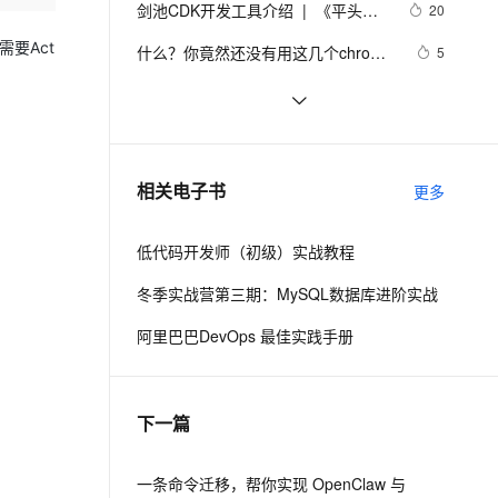
安全
剑池CDK开发工具介绍  |  《平头哥
我要投诉
e-1.1-I2V
Cosyvoice-V3-Flash
20
PolarDB
上云场景组合购
Milvus 弹性伸缩功能新增节
伴
剑池CDK快速上手指南》第一章
漫剧创作，剧本、分镜、视频高效生成
100%兼容MySQL、PostgreSQL，兼容Oracle，支持集中和分布式
覆盖90%+业务场景，专享组合折扣价
点支持范围
畅自然，细节丰富
高表现力语音合成大模型，语音克隆听感自然
要Act
VPN
什么？你竟然还没有用这几个chrome
5
插件？
ernetes 版 ACK
云聚AI 严选权益
AI 原生数据库服务发布
SSL 证书
如何在Google Chrome浏览器中修复
31
2V
Fun-ASR
，一键激活高效办公新体验
理容器应用的 K8s 服务
精选AI产品，从模型到应用全链提效
Agent 数据网关
“ Err_SSL_Protocol_Error”？
文戏情感细腻自然，动作戏激烈拳拳到肉，实现更强表演能力
支持中英文自由切换，具备更强的噪声鲁棒性
堡垒机
新版谷歌Chrome取消对PPAPI插件支
9
AI 用量加速计划
云原生数据库 PolarDB
持后，浏览器网页打开编辑保存微软
防火墙
、识别商机，让客服更高效、服务更出色。
Chrome浏览器保存了我们哪些信
新老同享，达量后返
Agentic Database 发布
518
相关电子书
Office、金山WPS文档解决方案
更多
息？
主机安全
应用
低代码开发师（初级）实战教程
千问办公
NEW
AI 应用及服务市场
的智能体编程平台
一站式AI生产力平台
冬季实战营第三期：MySQL数据库进阶实战
AI 应用
伶鹊
阿里巴巴DevOps 最佳实践手册
企业级人与Agent协作平台，接入和调度多个数字员工
智能客服平台，对话机器人、对话分析、智能外呼
大模型
大模型服务平台百炼 - 全妙
自然语言处理
下一篇
应用创作平台
多模态内容创作工具，已接入 DeepSeek
数据标注
机器学习
一条命令迁移，帮你实现 OpenClaw 与