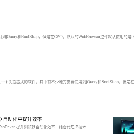
何在浏览器自动化中提升效率
本文探讨了如何利用Chrome DevTools Protocol (CDP) 与 Selenium WebDriver 提升浏览器自动化效率，结合代理IP技术高效采集微博数据。通过CDP，开发者可直接操作浏览器底层功能，如网络拦截、性能分析等，增强控制精度。示例代码展示了如何设置代理IP、cookie及user-agent来模拟真实用户行为，提高数据抓取成功率与稳定性。适用于需要频繁抓取互联网数据的应用场景。