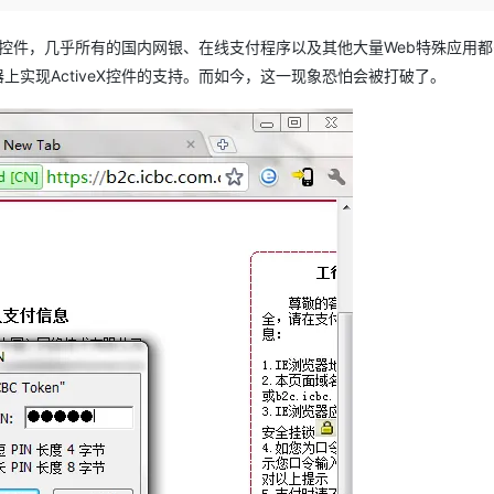
Deepseek-v4-pro
HappyHors
同享
万小智 AI 建站低至 15元/月
Qoder CN
AI 短剧/漫剧
云原生数据库 
快递物流查询
WordPress
成为服务伙
高校合作
点，立即开启云上创新
覆盖公网/内网、递归/权威、移动APP等全场景解析服务
送.CN域名，送备案服务码
基于千问大模型等，支持代码智能生成、研发智能问答
AI助力短剧
态智能体模型
旗舰 MoE 大模型，百万上下文与顶尖推理能力
图生视频，流
eX控件，几乎所有的国内网银、在线支付程序以及其他大量Web特殊应用都需
Ubuntu
服务生态伙伴
器上实现ActiveX控件的支持。而如今，这一现象恐怕会被打破了。
云工开物
企业应用
Works
Night Plan 支持 Qwen 3.8-Max
云原生大数据计算服务 MaxCompute
AI 办公
容器服务 Kub
NEW
GLM-5.2
Wan2.7-T
Red Hat
30+ 款产品免费体验
Data Agent 驱动的一站式 Data+AI 开发治理平台
夜间 5 折，Qwen/Meoo/TokenPlan 客户专享
面向分析的企业级SaaS模式云数据仓库
AI智能应用
提供一站式管
科研合作
视觉 Coding、空间感知、多模态思考等全面升级
1M上下文，专为长程任务能力而生
ERP
堂（旗舰版）
SUSE
智能客服
CRM
防护产品
2个月
自动承接线索
建站小程序
OA 办公系统
AI 应用构建
大模型原生
力提升
财税管理
模板建站
Qoder
大模型服务平台百炼-应用模版
HOT
NEW
面向真实软件
个人版上线、团队版降价；千问3.8-Max首发发尝鲜
丰富多元化的应用模版和解决方案
400电话
定制建站
万有无界
大模型服务平台百炼-智能体
方案
广告营销
模板小程序
的模型效果
灵活可视化地构建企业级 Agent
定制小程序
秒悟
人工智能平台 PAI
APP 开发
云端极速 AI 
新一代 AI 视频生成模型，深度适配广告营销等场景
AI Native 的算法工程平台，一站式完成建模、训练、推理服务部署
建站系统