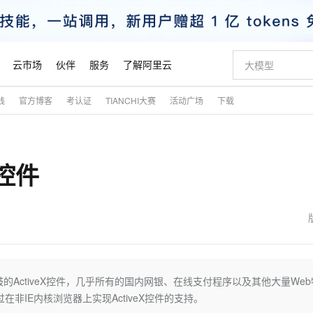
云市场
伙伴
服务
了解阿里云
践
官方博客
考认证
TIANCHI大赛
活动广场
下载
AI 特惠
数据与 API
成为产品伙伴
企业增值服务
最佳实践
价格计算器
AI 场景体
基础软件
产品伙伴合
阿里云认证
市场活动
配置报价
大模型
自助选配和估算价格
新方式
睿译宝，AI翻译排版一步到位
智启 AI 普惠权益
产品生态集成认证中心
企业支持计划
云上春晚
域名与网站
千问官方 MaaS 平台，为开发者和 Agent 而生，新用户赠送 1 亿 + tokens 额度
AI Coding
阿里云Maa
2026 阿里云
云服务器 E
为企业打
数据集
Windows
大模型认证
模型
NEW
X控件
交付可用成果
值低价云产品抢先购
上传文档即自动完成翻译和格式还原
至高享 1亿+免费 tokens，加速 Al 应用落地
提供智能易用的域名与建站服务
智能编程，一键
安全可靠、
产品生态伙伴
专家技术服务
云上奥运之旅
弹性计算合作
阿里云中企出
手机三要素
宝塔 Linux
全部认证
价格优势
有专属领域专家
GLM-5.2：长任务时代开源旗舰模型
阿里云 OPC 创新助力计划
千问大模型
即刻拥有 DeepS
AI 电商营销
对象存储 O
大模型
产品生态伙伴工作台
企业增值服务台
云栖战略参考
云存储合作计
云栖大会
身份实名认证
CentOS
训练营
推动算力普惠，释放技术红利
最高返9万
多领域专家智能体,一键组建 AI 虚拟交付团队
快速构建应用程序和网站，即刻迈出上云第一步
至高百万元 Token 补贴，加速一人公司成长
多元化、高性能、安全可靠的大模型服务
真正可用的 1M 上下文,一次完成代码全链路开发
轻松解锁专属 Dee
从图文生成到
云上的中国
数据库合作计
活动全景
短信
Docker
图片和
站式影视创作平台
Hermes Agent，打造自进化智能体
Token Plan 模型订阅计划
数字证书管理服务（原SSL证书）
5 分钟轻松部署
AI 广告创作
无影云电脑
企业成长
NEW
信息公告
看见新力量
云网络合作计
OCR 文字识别
JAVA
证享300元代金券
可视化编排打通从文字构思到成片全链路闭环
全托管，含MySQL、PostgreSQL、SQL Server、MariaDB多引擎
自主进化，持久记忆，越用越聪明
Qwen3.8-Max 首发尝鲜，限时加量 10 倍，夜间低至2折
实现全站HTTPS，呈现可信的WEB访问
图文、视频一
随时随地安
魔搭 Mode
Kimi-K3
HappyHors
NEW
loud
服务实践
官网公告
金融模力时刻
Salesforce O
版
发票查验
全能环境
Claude Code + GStack 打造工程团队
千问办公，限时限量积分加倍
Qoder
低代码高效构
AI 建站
短信服务
的ActiveX控件，几乎所有的国内网银、在线支付程序以及其他大量Web
型
NEW
作计划
Kimi 最新旗舰模型，长程编程与推理利器
让文字生成流
计划
创新中心
魔搭 ModelSc
健康状态
理服务
让AI从“聊天伙伴”进化为能干活的“数字员工”
安装技能 GStack，拥有专属 AI 工程团队
你的AI工作搭子，覆盖日常办公高频场景
面向真实软件的智能体编程平台
0 代码专业建
在非IE内核浏览器上实现ActiveX控件的支持。
客户案例
天气预报查询
操作系统
态合作计划