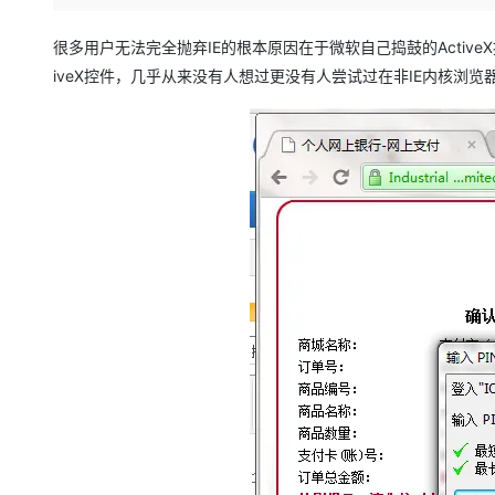
存储
天池大赛
Qwen3.7-Plus
云解析DNS
解决方案免费试用 新老
电子合同
最高领取价值200元试用
能看、能想、能动手的多模
安全
网络与CDN
很多用户无法完全抛弃IE的根本原因在于微软自己捣鼓的Activ
AI 算法大赛
畅捷通
iveX控件，几乎从来没有人想过更没有人尝试过在非IE内核浏览
大数据开发治理平台 Data
AI 产品 免费试用
网络
安全
云开发大赛
Qwen3-VL-Plus
Tableau 订阅
1亿+ 大模型 tokens 和 
可观测
入门学习赛
中间件
AI空中课堂在线直播课
云防火墙
140+云产品 免费试用
上云与迁云
云原生的云上边界网络安全
产品新客免费试用，最长1
数据库
生态解决方案
大模型服务
企业出海
大模型ACA认证体验
大数据计算
助力企业全员 AI 认知与能
行业生态解决方案
千问AI平台-Token Plan
政企业务
媒体服务
开发者生态解决方案
企业服务与云通信
千问AI平台-模型体验
AI 开发和 AI 应用解决
在线体验全尺寸、多种模态
域名与网站
Happy 系列大模型
终端用户计算
Serverless
开发工具