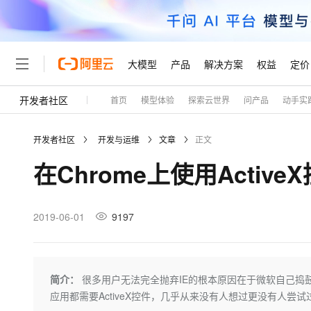
大模型
产品
解决方案
权益
定价
开发者社区
首页
模型体验
探索云世界
问产品
动手实
大模型
产品
解决方案
权益
定价
云市场
伙伴
服务
了解阿里云
精选产品
精选解决方案
普惠上云
产品定价
精选商城
成为销售伙伴
售前咨询
为什么选择阿里云
千问AI平台
开发者社区
开发与运维
文章
正文
了解云产品的定价详情
大模型服务平台百炼
千问办公，解锁你的工作
普惠上云 官方力荐
分销伙伴
在线服务
网站建设
什么是云计算
大
在Chrome上使用Active
大模型服务与应用平台
企业级Agent产品，直接
云服务器38元/年起，超
咨询伙伴
多端小程序
技术领先
云上成本管理
售后服务
轻量应用服务器
Agency Agents：拥
官方推荐返现计划
大模型
精选产品
精选解决方案
Salesforce 国际版订阅
稳定可靠
管理和优化成本
推荐新用户得奖励，单订单
销售伙伴合作计划
2019-06-01
9197
自助服务
友盟天域
安全合规
人工智能与机器学习
AI
文本生成
云数据库 RDS
HappyHorse 打造一
云工开物
无影生态合作计划
在线服务
观测云
分析师报告
高校专属算力普惠，学生认
计算
互联网应用开发
Qwen3.8-Max
HOT
Salesforce On Alibaba C
工单服务
Tuya 物联网平台阿里云
研究报告与白皮书
人工智能平台 PAI
快速拥有专属 OpenClaw
简介：
很多用户无法完全抛弃IE的根本原因在于微软自己捣鼓
大模
Consulting Partner 合
大数据
容器
智能体时代全能旗舰模型
免费试用
短信专区
一站式AI开发、训练和推
应用都需要ActiveX控件，几乎从来没有人想过更没有人尝试过
蓝凌 OA
AI 大模型销售与服务生
现代化应用