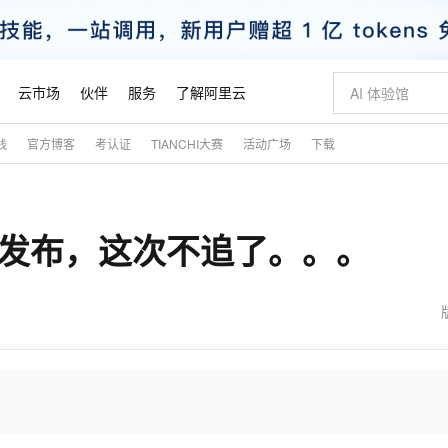
云市场
伙伴
服务
了解阿里云
践
官方博客
考认证
TIANCHI大赛
活动广场
下载
AI 特惠
数据与 API
成为产品伙伴
企业增值服务
最佳实践
价格计算器
AI 场景体
基础软件
产品伙伴合
阿里云认证
市场活动
配置报价
大模型
自助选配和估算价格
新方式
睿译宝，AI翻译排版一步到位
智启 AI 普惠权益
产品生态集成认证中心
企业支持计划
云上春晚
域名与网站
千问官方 MaaS 平台，为开发者和 Agent 而生，新用户赠送 1 亿 + tokens 额度
Qwen Aud
AI Coding
阿里云Maa
2026 阿里云
云服务器 E
为企业打
数据集
Windows
大模型认证
模型
NEW
NEW
022.3 发布，这次不追了。。。
交付可用成果
值低价云产品抢先购
上传文档即自动完成翻译和格式还原
至高享 1亿+免费 tokens，加速 Al 应用落地
提供智能易用的域名与建站服务
智能编程，一键
安全可靠、
产品生态伙伴
专家技术服务
云上奥运之旅
弹性计算合作
阿里云中企出
手机三要素
宝塔 Linux
全部认证
价格优势
有专属领域专家
GLM-5.2：长任务时代开源旗舰模型
阿里云 OPC 创新助力计划
千问大模型
即刻拥有 DeepS
AI 电商营销
对象存储 O
大模型
产品生态伙伴工作台
企业增值服务台
云栖战略参考
云存储合作计
云栖大会
身份实名认证
CentOS
训练营
推动算力普惠，释放技术红利
最高返9万
多领域专家智能体,一键组建 AI 虚拟交付团队
快速构建应用程序和网站，即刻迈出上云第一步
至高百万元 Token 补贴，加速一人公司成长
多元化、高性能、安全可靠的大模型服务
真正可用的 1M 上下文,一次完成代码全链路开发
轻松解锁专属 Dee
从图文生成到
云上的中国
数据库合作计
活动全景
短信
Docker
图片和
站式影视创作平台
Hermes Agent，打造自进化智能体
Token Plan 模型订阅计划
数字证书管理服务（原SSL证书）
5 分钟轻松部署
AI 广告创作
无影云电脑
企业成长
NEW
信息公告
看见新力量
云网络合作计
OCR 文字识别
JAVA
证享300元代金券
可视化编排打通从文字构思到成片全链路闭环
全托管，含MySQL、PostgreSQL、SQL Server、MariaDB多引擎
自主进化，持久记忆，越用越聪明
Qwen3.8-Max 首发尝鲜，限时加量 10 倍，夜间低至2折
实现全站HTTPS，呈现可信的WEB访问
图文、视频一
随时随地安
魔搭 Mode
Kimi-K3
HappyHors
NEW
loud
服务实践
官网公告
金融模力时刻
Salesforce O
版
发票查验
全能环境
Claude Code + GStack 打造工程团队
千问办公，限时限量积分加倍
Qoder
低代码高效构
AI 建站
短信服务
型
NEW
作计划
Kimi 最新旗舰模型，长程编程与推理利器
让文字生成流
计划
创新中心
魔搭 ModelSc
健康状态
理服务
让AI从“聊天伙伴”进化为能干活的“数字员工”
安装技能 GStack，拥有专属 AI 工程团队
你的AI工作搭子，覆盖日常办公高频场景
面向真实软件的智能体编程平台
0 代码专业建
客户案例
天气预报查询
操作系统
态合作计划