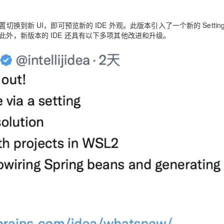
Deepseek-v4-pro
HappyHors
同享
万小智 AI 建站低至 15元/月
Qoder CN
AI 短剧/漫剧
云原生数据库 
快递物流查询
WordPress
成为服务伙
高校合作
点，立即开启云上创新
覆盖公网/内网、递归/权威、移动APP等全场景解析服务
送.CN域名，送备案服务码
基于千问大模型等，支持代码智能生成、研发智能问答
AI助力短剧
态智能体模型
旗舰 MoE 大模型，百万上下文与顶尖推理能力
图生视频，流
过设置切换到新 UI，即可预览新的 IDE 外观。此版本引入了一个新的 Setting
Ubuntu
服务生态伙伴
此外，新版本的 IDE 还具有以下多项其他改进和升级。
云工开物
企业应用
Works
Night Plan 支持 Qwen 3.8-Max
云原生大数据计算服务 MaxCompute
AI 办公
容器服务 Kub
NEW
GLM-5.2
Wan2.7-T
Red Hat
30+ 款产品免费体验
Data Agent 驱动的一站式 Data+AI 开发治理平台
夜间 5 折，Qwen/Meoo/TokenPlan 客户专享
面向分析的企业级SaaS模式云数据仓库
AI智能应用
提供一站式管
科研合作
视觉 Coding、空间感知、多模态思考等全面升级
1M上下文，专为长程任务能力而生
ERP
堂（旗舰版）
SUSE
智能客服
CRM
防护产品
2个月
自动承接线索
建站小程序
OA 办公系统
AI 应用构建
大模型原生
力提升
财税管理
模板建站
Qoder
大模型服务平台百炼-应用模版
HOT
NEW
面向真实软件
个人版上线、团队版降价；千问3.8-Max首发发尝鲜
丰富多元化的应用模版和解决方案
400电话
定制建站
万有无界
大模型服务平台百炼-智能体
方案
广告营销
模板小程序
的模型效果
灵活可视化地构建企业级 Agent
定制小程序
秒悟
人工智能平台 PAI
APP 开发
云端极速 AI 
新一代 AI 视频生成模型，深度适配广告营销等场景
AI Native 的算法工程平台，一站式完成建模、训练、推理服务部署
建站系统