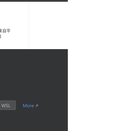
步来自平
绑