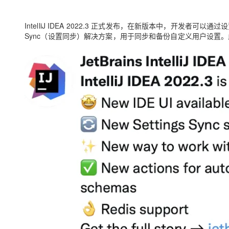
存储
天池大赛
Qwen3.7-Plus
云解析DNS
解决方案免费试用 新老
电子合同
最高领取价值200元试用
能看、能想、能动手的多模
安全
网络与CDN
AI 算法大赛
IntelliJ IDEA 2022.3 正式发布，在新版本中，开发者可以通
畅捷通
Sync（设置同步）解决方案，用于同步和备份自定义用户设置。
大数据开发治理平台 Data
AI 产品 免费试用
网络
安全
云开发大赛
Qwen3-VL-Plus
Tableau 订阅
1亿+ 大模型 tokens 和 
可观测
入门学习赛
中间件
AI空中课堂在线直播课
云防火墙
140+云产品 免费试用
上云与迁云
云原生的云上边界网络安全
产品新客免费试用，最长1
数据库
生态解决方案
大模型服务
企业出海
大模型ACA认证体验
大数据计算
助力企业全员 AI 认知与能
行业生态解决方案
千问AI平台-Token Plan
政企业务
媒体服务
开发者生态解决方案
企业服务与云通信
千问AI平台-模型体验
AI 开发和 AI 应用解决
在线体验全尺寸、多种模态
域名与网站
Happy 系列大模型
终端用户计算
Serverless
开发工具