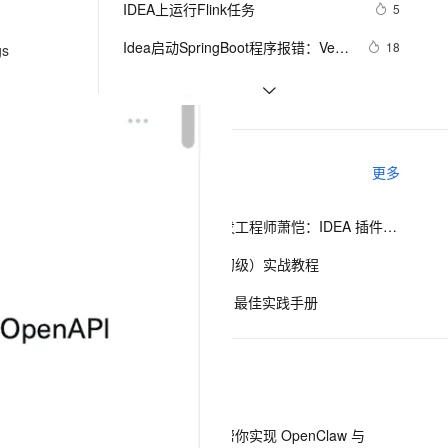
安全
IDEA上运行Flink任务
我要投诉
e-1.1-I2V
Cosyvoice-V3-Flash
5
PolarDB
上云场景组合购
Milvus 弹性伸缩功能新增节
IDEA配置Tomcat环境教程
伴
漫剧创作，剧本、分镜、视频高效生成
100%兼容MySQL、PostgreSQL，兼容Oracle，支持集中和分布式
覆盖90%+业务场景，专享组合折扣价
点支持范围
畅自然，细节丰富
高表现力语音合成大模型，语音克隆听感自然
VPN
Idea启动SpringBoot程序报错：Veb 
18
s
server failed to start. Port 8082 was 
ernetes 版 ACK
云聚AI 严选权益
AI 原生数据库服务发布
SSL 证书
IDEA中Push到Gitee报：Invocation 
4
2V
Fun-ASR
already in use；端口冲突的原理与
，一键激活高效办公新体验
理容器应用的 K8s 服务
精选AI产品，从模型到应用全链提效
Agent 数据网关
failed Server returned invalid 
文戏情感细腻自然，动作戏激烈拳拳到肉，实现更强表演能力
支持中英文自由切换，具备更强的噪声鲁棒性
堡垒机
解决方案
最好的IDEA debug长文？看完我佛了
7
Response. 
AI 用量加速计划
云原生数据库 PolarDB
（下）
防火墙
java.lang.RuntimeException: Inv
、识别商机，让客服更高效、服务更出色。
NetBeans、Eclipse 和 IDEA，哪个才
新老同享，达量后返
Agentic Database 发布
4
相关电子书
更多
是最优秀的Java IDE?
主机安全
应用
蚂蚁金服高级开发工程师萧恺：IDEA 插件开发入门教程
千问办公
NEW
AI 应用及服务市场
的智能体编程平台
一站式AI生产力平台
低代码开发师（初级）实战教程
AI 应用
伶鹊
阿里巴巴DevOps 最佳实践手册
企业级人与Agent协作平台，接入和调度多个数字员工
智能客服平台，对话机器人、对话分析、智能外呼
大模型
大模型服务平台百炼 - 全妙
自然语言处理
下一篇
应用创作平台
多模态内容创作工具，已接入 DeepSeek
数据标注
机器学习
一条命令迁移，帮你实现 OpenClaw 与