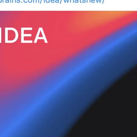
AI 应用
10分钟微调：让0.6B模型媲美235B模
多模态数据信
型
依托云原生高可用架构,实现Dify私有化部署
用1%尺寸在特定领域达到大模型90%以上效果
一个 AI 助手
超强辅助，Bol
即刻拥有 DeepSeek-R1 满血版
在企业官网、通讯软件中为客户提供 AI 客服
多种方案随心选，轻松解锁专属 DeepSeek