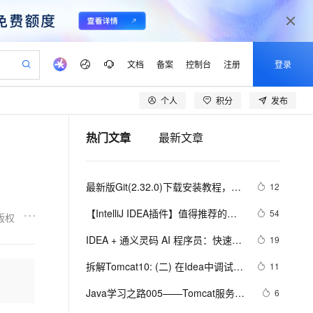
文档
备案
控制台
注册
登录
个人
积分
发布
验
作计划
器
AI 活动
专业服务
服务伙伴合作计划
开发者社区
加入我们
产品动态
服务平台百炼
阿里云 OPC 创新助力计划
热门文章
最新文章
一站式生成采购清单，支持单品或批量购买
io：打造专属 AI 语音助手
S产品伙伴计划（繁花）
峰会
CS
造的大模型服务与应用开发平台
一句话生成原生可编辑精美 PPT 文稿
AI 生产力先锋
Al MaaS 服务伙伴赋能合作
域名
博文
Careers
至高可申请百万元
Qwen3.8-Max 模型上线
开启高性价比 AI 编程新体验
弹性可伸缩的云计算服务
Qwen-Audio-3.0-Realtime 端到端实时语音角色扮演
输入一句话想法, 轻松生成专业的 PPT
先锋实践拓展 AI 生产力的边界
Token 补贴，五大权
计划
海大会
伙伴信用分合作计划
商标
问答
社会招聘
最新版Git(2.32.0)下载安装教程，简
12
益加速 OPC 成功
eek-V4-Pro
SS
一键部署幻兽帕鲁游戏服务器
飞天发布时刻
HOT
Open Search 向量检索版支
划
备案
电子书
校园招聘
单明了 附带idea配置
pSeek-V4-Pro
视频创作，一键激活电商全链路生产力
稳定、安全、高性价比、高性能的云存储服务
一键购买专属联机服务器，轻松开启游戏
所见，即是所愿
持视频检索 Pipeline 功能
更多支持
【IntelliJ IDEA插件】值得推荐的
54
版权
划
公司注册
镜像站
视频生成
语音识别与合成
Idea几十大优秀插件、神级超级牛逼
专属 QwenPaw
漫剧工坊：一站式动画创作平台
AI 实训营
HOT
应用身份服务 (IDaaS)
IDEA + 通义灵码 AI 程序员：快速构
19
合作伙伴培训与认证
插件推荐（自用，真的超级牛逼）
划
上云迁移
站生成，高效打造优质广告素材
全接入的云上超级电脑
从聊天伙伴进化为能主动干活的本地数字员工
快速生产连贯的高质量长漫剧
从基础到进阶，Agent 创客手把手教你
OpenClaw 管理能力上线
建 DDD 后端工程模板
lScope
（上）
我要反馈
e-1.1-T2V
Qwen3-TTS-Flash
拆解Tomcat10: (二) 在Idea中调试最
11
查询合作伙伴
n Alibaba Cloud ISV 合作
代维服务
建企业门户网站
10 分钟搭建微信、支付宝小程序
MaxCompute MaxFrame 提
新的Tomcat10源码
畅细腻的高质量视频
离线语音合成大模型，多语言方言自适应，低延迟高稳定
创新加速
Java学习之路005——Tomcat服务器
ope
登录合作伙伴管理后台
6
我要建议
站，无忧落地极速上线
以可视化方式快速构建移动和 PC 门户网站
国内短信简单易用，安全可靠，秒级触达，全球覆盖200+国家和地区。
高效部署网站，快速应用到小程序
供自动弹性内存功能
环境搭建、JavaWeb项目创建以及