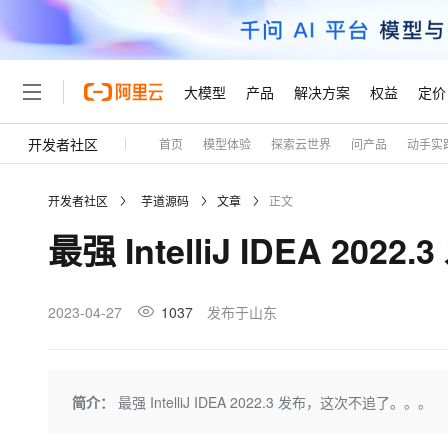
大模型
产品
解决方案
权益
定价
开发者社区
首页
模型体验
探索云世界
问产品
动手实
大模型
产品
解决方案
权益
定价
云市场
伙伴
服务
了解阿里云
精选产品
精选解决方案
普惠上云
产品定价
精选商城
成为销售伙伴
售前咨询
为什么选择阿里云
千问AI平台
开发者社区
芋道源码
文章
正文
了解云产品的定价详情
大模型服务平台百炼
千问办公，解锁你的工作
普惠上云 官方力荐
分销伙伴
在线服务
网站建设
什么是云计算
大
最强 IntelliJ IDEA 2
大模型服务与应用平台
企业级Agent产品，直接
云服务器38元/年起，超
咨询伙伴
多端小程序
技术领先
云上成本管理
售后服务
轻量应用服务器
Agency Agents：拥
官方推荐返现计划
大模型
精选产品
精选解决方案
Salesforce 国际版订阅
稳定可靠
管理和优化成本
推荐新用户得奖励，单订单
销售伙伴合作计划
2023-04-27
1037
发布于山东
自助服务
友盟天域
安全合规
人工智能与机器学习
AI
文本生成
云数据库 RDS
HappyHorse 打造一
云工开物
无影生态合作计划
在线服务
观测云
分析师报告
高校专属算力普惠，学生认
计算
互联网应用开发
Qwen3.8-Max
HOT
Salesforce On Alibaba C
工单服务
Tuya 物联网平台阿里云
研究报告与白皮书
人工智能平台 PAI
快速拥有专属 OpenClaw
简介：
最强 IntelliJ IDEA 2022.3 发布，这次不追了。。。
大模
Consulting Partner 合
大数据
容器
智能体时代全能旗舰模型
免费试用
短信专区
一站式AI开发、训练和推
蓝凌 OA
AI 大模型销售与服务生
现代化应用