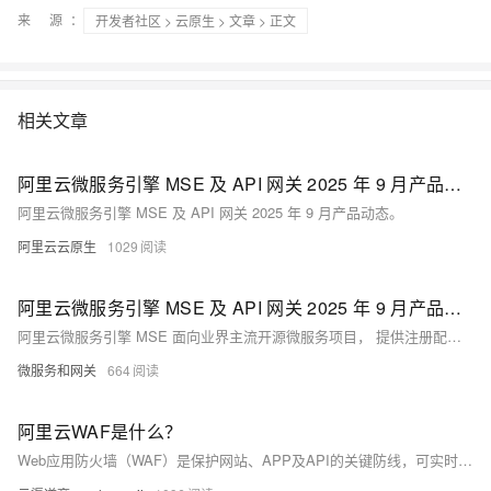
来 源：
开发者社区
>
云原生
>
文章
> 正文
相关文章
阿里云微服务引擎 MSE 及 API 网关 2025 年 9 月产品动态
阿里云微服务引擎 MSE 及 API 网关 2025 年 9 月产品动态。
阿里云云原生
1029
阿里云微服务引擎 MSE 及 API 网关 2025 年 9 月产品动态
阿里云微服务引擎 MSE 面向业界主流开源微服务项目， 提供注册配置中心和分布式协调（原生支持 Nacos/ZooKeeper/Eureka ）、云原生网关（原生支持Higress/Nginx/Envoy，遵循Ingress标准）、微服务治理（原生支持 Spring Cloud/Dubbo/Sentinel，遵循 OpenSergo 服务治理规范）能力。API 网关 (API Gateway），提供 APl 托管服务，覆盖设计、开发、测试、发布、售卖、运维监测、安全管控、下线等 API 生命周期阶段。帮助您快速构建以 API 为核心的系统架构．满足新技术引入、系统集成、业务中台等诸多场景需要。
微服务和网关
664
阿里云WAF是什么？
Web应用防火墙（WAF）是保护网站、APP及API的关键防线，可实时监控并阻断恶意流量，防范数据泄露与常见攻击。它通过分析HTTP请求，识别威胁，保障敏感信息，满足合规要求，支持云、主机、网络多场景部署，助力企业构建坚实的安全屏障。