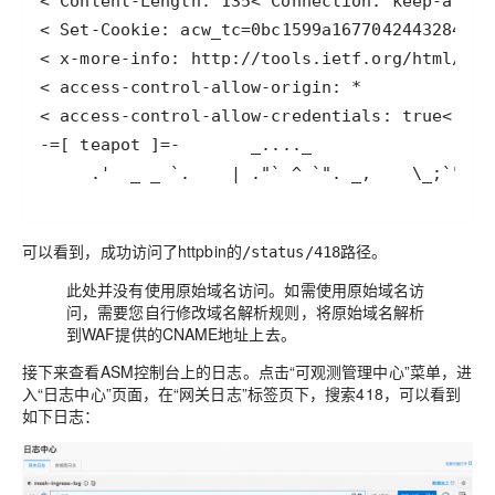
< Content-Length: 
135
< Set-Cookie: 
acw_tc
=
0bc1599a1677042443284428
< access-control-allow-credentials: 
true
< x-e
-
=
[ teapot ]
=
-
     .
'  _ _ `.
    | ."` ^ `". _,
    \_;`"---
可以看到，成功访问了httpbin的
路径。
/status/418
此处并没有使用原始域名访问。如需使用原始域名访
问，需要您自行修改域名解析规则，将原始域名解析
到WAF提供的CNAME地址上去。
接下来查看ASM控制台上的日志。点击“可观测管理中心”菜单，进
入“日志中心”页面，在“网关日志”标签页下，搜索418，可以看到
如下日志：