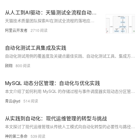
从人工到AI驱动：天猫测试全流程自动化变革实践
天猫技术质量团队探索AI在测试全流程的落地应用，覆盖需求解析、用例生成、数据构造、执行验证等核心环节。通过AI+自然语言驱动，实现测试自动化、可溯化与可管理化，在用例生成、数据构造和执行校验中显著提效，推动测试体系从人工迈向AI全流程自动化，提升效率40%以上，用例覆盖超70%，并构建行业级知识资产沉淀平台。
阿里云开发者
2710
自动化测试工具集成及实践
自动化测试用例的覆盖度及关键点最佳实践、自动化测试工具、集成方法、自动化脚本编写等（兼容多语言（Java、Python、Go、C++、C#等）、多框架（Spring、React、Vue等））
顾翔
800
MySQL 动态分区管理：自动化与优化实践
本文介绍了如何利用 MySQL 的存储过程与事件调度器实现动态分区管理，自动化应对数据增长，提升查询性能与数据管理效率，并详细解析了分区创建、冲突避免及实际应用中的关键注意事项。
青云@yd
514
从实践到自动化：现代运维管理的转型与挑战
本文探讨了现代运维管理从传统人工模式向自动化转型的必要性与路径，分析了传统运维的痛点，如效率低、响应慢、依赖经验等问题，并介绍了自动化运维在提升效率、降低成本、增强系统稳定性与安全性方面的优势。结合技术工具与实践案例，文章展示了企业如何通过自动化实现运维升级，推动数字化转型，提升业务竞争力。
神的第二条命
539