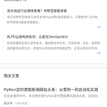
流水线运行出错排查难？AI帮您智能排查
本实验将带您体验云效流水线Flow的智能排查能力，只需短短1-2分钟，
即可体验AI智能排查建议。
ALPD云架构师系列 - 云原生DevOps36计
如何把握和运用云原生技术，撬动新技术红利，实现持续、安全、高效和
高质量的应用交付，并提升业务的连续性和稳定性，这是云原生时代持续
交付共同面对的机会和挑战。本课程由阿里云开发者学堂和阿里云云效共
同出品，是ALPD方法学云架构师系列的核心课程之一，适合架构师、企
业工程效能负责人、对DevOps感兴趣的研发、测试、运维。 课程目标 前
沿技术：了解云原生下DevOps的正确姿势，享受云原生带来的技术红利
系统知识：全局视角看软件研发生命周期，系统学习DevOps实践技能 课
相关文章
程大纲： 云原生开发和交付：云研发时代软件交付的挑战与云原生工程实
践 云原生开发、运行基础设施：无差别的开发、运行环境 自动部署：构建
Python定时爬取新闻网站头条：从零到一的自动化实践
可靠高效的应用发布体系 持续交付：建立团队协同交付的流程和流水线 质
量守护：构建和维护测试和质量守护体系 安全保障：打造可信交付的安全
在信息爆炸时代，本文教你用Python定时爬取腾讯新闻头条，实现自动化监控。涵盖请求、解析、存储、去重、代理及异常通知，助你构建高效新闻采集系统，适用于金融、电商、媒体等场景。（238字）
保障体系 建立持续反馈和持续改进闭环
站大爷
1564