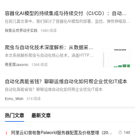
容器化AI模型的持续集成与持续交付（CI/CD）：自动化模型更新与部署
在前几篇文章中，我们探讨了容器化AI模型的部署、监控、弹性伸缩及安全防护。为加速模型迭代以适应新数据和业务需求，需实现容器化AI模型的持续集成与持续交付（CI/CD）。CI/CD通过自动化构建、测试和部署流程，提高模型更新速度和质量，降低部署风险，增强团队协作。使用Jenkins和Kubernetes可构建高效CI/CD流水线，自动化模型开发和部署，确保环境一致性并提升整体效率。
探索云世界动手实践
1980
爬虫与自动化技术深度解析：从数据采集到智能运维的完整实战指南
本文系统解析爬虫与自动化核心技术，涵盖HTTP请求、数据解析、分布式架构及反爬策略，结合Scrapy、Selenium等框架实战，助力构建高效、稳定、合规的数据采集系统。
蒋星熠Jaxonic
1366
自动化真能省钱？聊聊运维自动化如何帮企业优化IT成本
自动化真能省钱？聊聊运维自动化如何帮企业优化IT成本
Echo_Wish
316
热门文章
最新文章
阿里云幻兽帕鲁Palworld服务器配置及价格整理（2024
140
1