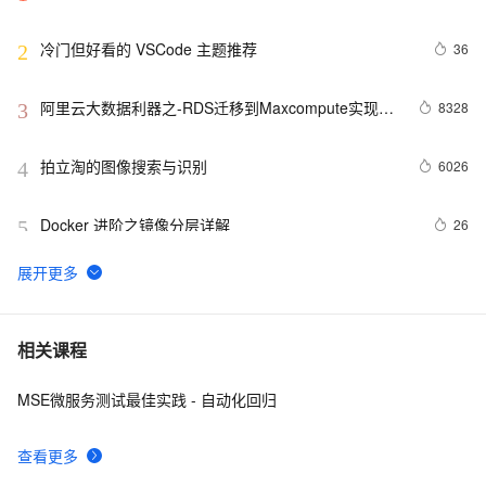
年版）
冷门但好看的 VSCode 主题推荐
36
2
阿里云大数据利器之-RDS迁移到Maxcompute实现动
8328
3
态分区
拍立淘的图像搜索与识别
6026
4
Docker 进阶之镜像分层详解
26
5
GET 请求和 POST 请求的安全性有何区别？
10
6
hdu 3015 Disharmony Trees
559
7
相关课程
MSE微服务测试最佳实践 - 自动化回归
perl--CGI编程之Apache服务器安装配置
437
8
查看更多
如何绑定多个action到一个slot
456
9