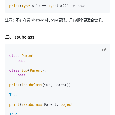
print
(
type
(A()) == 
type
(B()))  
# True
注意：不存在说isinstance比type更好。只有哪个更适合需求。
二、issubclass
class
Parent
:

pass
class
Sub
(
Parent
):

pass
print
(
issubclass
(Sub, Parent))

True
print
(
issubclass
(Parent, 
object
))

True