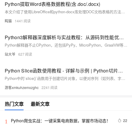
Python提取Word表格数据教程(含.doc/.docx)
本文介绍了使用LibreOffice和python-docx库处理DOC文档表格的方法。首先需安装LibreOffice进行DOC到DOCX的格式转换，然后通过python-docx读取和修改表格数据。文中提供了详细的代码示例，包括格式转换函数、表格读取函数以及修改保存功能。该方法适用于Windows和Linux系统，解决了老旧DOC格式文档的处理难题，为需要处理历史文档的用户提供了实用解决方案。
盹猫
1441
Python3解释器深度解析与实战教程：从源码到性能优化的全路径探索
Python解释器不止CPython，还包括PyPy、MicroPython、GraalVM等，各具特色，适用于不同场景。本文深入解析Python解释器的工作原理、内存管理机制、GIL限制及其优化策略，并介绍性能调优工具链及未来发展方向，助力开发者提升Python应用性能。
站大爷
627
Python Slice函数使用教程 - 详解与示例 | Python切片操作指南
Python中的`slice()`函数用于创建切片对象，以便对序列（如列表、字符串、元组）进行高效切片操作。它支持指定起始索引、结束索引和步长，提升代码可读性和灵活性。
游客xmkuhzemxzghc
2241
热门文章
最新文章
Python爬虫实战：一键采集电商数据，掌握市场动态！
22
1