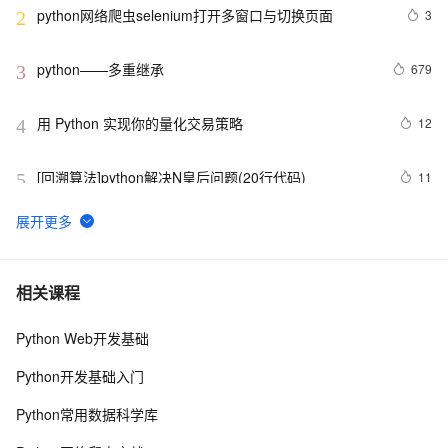
python网络爬虫selenium打开多窗口与切换页面
3
2
python——多重继承
679
3
用 Python 实现你的量化交易策略
12
4
[回溯算法]python解决N皇后问题(20行代码)
11
5
python_list
671
6
Python之计算24点
476
7
相关课程
Python Web开发基础
Python中的find()和count()方法详解
9
8
Python开发基础入门
Python 二维码的读取与生成：使用链接生成二维码、读
8
9
Python常用数据科学库
取二维码里的链接
python 模块初始
642