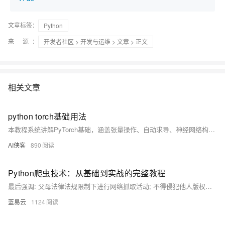
文章标签：
Python
来 源：
开发者社区
>
开发与运维
>
文章
> 正文
相关文章
python torch基础用法
本教程系统讲解PyTorch基础，涵盖张量操作、自动求导、神经网络构建、训练流程、GPU加速及模型保存等核心内容，结合代码实例帮助初学者快速掌握深度学习开发基础，是入门PyTorch的实用指南。
AI侠客
890
Python爬虫技术：从基础到实战的完整教程
最后强调: 父母法律法规限制下进行网络抓取活动; 不得侵犯他人版权隐私利益; 同时也要注意个人安全防止泄露敏感信息.
蓝易云
1124