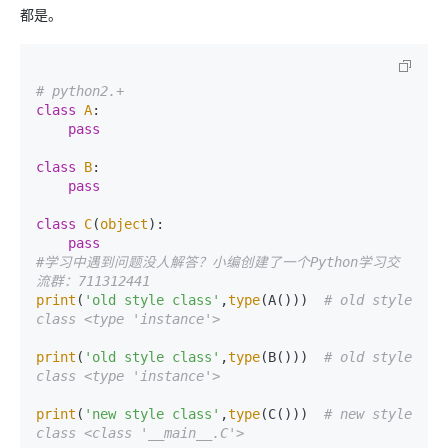
都是。
# python2.+
class
A
:

pass
class
B
:

pass
class
C
(
object
):

pass
#学习中遇到问题没人解答？小编创建了一个Python学习交
流群：711312441
print
(
'old style class'
,
type
(A()))  
# old style 
class <type 'instance'>
print
(
'old style class'
,
type
(B()))  
# old style 
class <type 'instance'>
print
(
'new style class'
,
type
(C()))  
# new style 
class <class '__main__.C'>