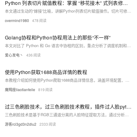
Python 列表切片赋值教程：掌握 “移花接木” 式列表修改技巧
本文通过生动的“嫁接”比喻，讲解Python列表切片赋值操作。切片可修改原列表内容，实现头部、尾部或中间元素替换，支持不等长赋值，灵活实现列表结构更新。
overmind1980
478
Golang协程和Python协程用法上的那些“不一样”
本文对比了 Python 和 Go 语言中协程的区别，重点分析了调度机制和执行方式的不同。Go 的协程（goroutine）由运行时自动调度，启动后立即执行；而 Python 协程需通过 await 显式调度，依赖事件循环。文中通过代码示例展示了两种协程的实际运行效果。
爱心发电丶
436
使用Python获取1688商品详情的教程
本教程介绍如何使用Python爬取1688商品详情信息，涵盖环境配置、代码编写、数据处理及合法合规注意事项，助你快速掌握商品数据抓取与保存技巧。
魔羯座liaotianfeile
819
过三色刷脸技术，过三色刷脸技术教程，插件过人脸python分享学习
三色刷脸技术是基于RGB三通道分离的人脸特征提取方法，通过分析人脸在不同颜色通道的特征差异
游客rci3gd3n2dlu2
2333