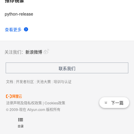
推荐镜像
python-release
查看更多
关注我们：
新浪微博
联系我们
文档
|
开发者社区
|
天池大赛
|
培训与认证
下一篇
法律声明及隐私权政策
|
Cookies政策
© 2009-现在 Aliyun.com 版权所有
增值电信业务经营许可证：
浙B2-20080101
域名注册服务机构许可：
浙D3-20210002
目录
浙公网安备 33010602009975号
浙B2-20080101-4