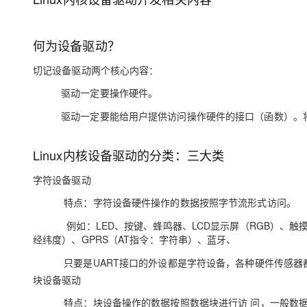
大模型解决方案
迁移与运维管理
快速部署 Dify，高效搭建 
何为设备驱动？
专有云
切记设备驱动两个核心内容：
10 分钟在聊天系统中增加
驱动一定要操作硬件。
驱动一定要能给用户提供访问操作硬件的接口（函数）。将
Linux内核设备驱动的分类：三大类
字符设备驱动
特点：字符设备硬件操作的数据按照字节流形式访问。
例如：LED、按键、蜂鸣器、LCD显示屏（RGB）、触摸屏
经纬度）、GPRS（AT指令：字符串）、蓝牙、
只要是UART接口的外设都是字符设备，各种硬件传感器
块设备驱动
特点：块设备操作的数据按照数据块进行访 问，一般数据块为