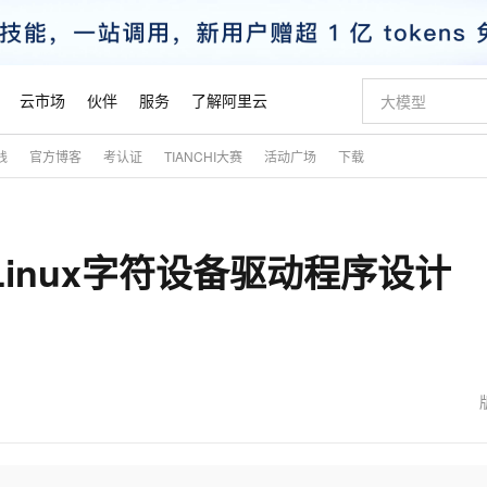
云市场
伙伴
服务
了解阿里云
践
官方博客
考认证
TIANCHI大赛
活动广场
下载
AI 特惠
数据与 API
成为产品伙伴
企业增值服务
最佳实践
价格计算器
AI 场景体
基础软件
产品伙伴合
阿里云认证
市场活动
配置报价
大模型
自助选配和估算价格
新方式
睿译宝，AI翻译排版一步到位
智启 AI 普惠权益
产品生态集成认证中心
企业支持计划
云上春晚
域名与网站
千问官方 MaaS 平台，为开发者和 Agent 而生，新用户赠送 1 亿 + tokens 额度
AI Coding
阿里云Maa
2026 阿里云
云服务器 E
为企业打
数据集
Windows
大模型认证
模型
NEW
inux字符设备驱动程序设计
交付可用成果
值低价云产品抢先购
上传文档即自动完成翻译和格式还原
至高享 1亿+免费 tokens，加速 Al 应用落地
提供智能易用的域名与建站服务
智能编程，一键
安全可靠、
产品生态伙伴
专家技术服务
云上奥运之旅
弹性计算合作
阿里云中企出
手机三要素
宝塔 Linux
全部认证
价格优势
有专属领域专家
GLM-5.2：长任务时代开源旗舰模型
阿里云 OPC 创新助力计划
千问大模型
即刻拥有 DeepS
AI 电商营销
对象存储 O
大模型
产品生态伙伴工作台
企业增值服务台
云栖战略参考
云存储合作计
云栖大会
身份实名认证
CentOS
训练营
推动算力普惠，释放技术红利
最高返9万
多领域专家智能体,一键组建 AI 虚拟交付团队
快速构建应用程序和网站，即刻迈出上云第一步
至高百万元 Token 补贴，加速一人公司成长
多元化、高性能、安全可靠的大模型服务
真正可用的 1M 上下文,一次完成代码全链路开发
轻松解锁专属 Dee
从图文生成到
云上的中国
数据库合作计
活动全景
短信
Docker
图片和
站式影视创作平台
Hermes Agent，打造自进化智能体
Token Plan 模型订阅计划
数字证书管理服务（原SSL证书）
5 分钟轻松部署
AI 广告创作
无影云电脑
企业成长
NEW
信息公告
看见新力量
云网络合作计
OCR 文字识别
JAVA
证享300元代金券
可视化编排打通从文字构思到成片全链路闭环
全托管，含MySQL、PostgreSQL、SQL Server、MariaDB多引擎
自主进化，持久记忆，越用越聪明
Qwen3.8-Max 首发尝鲜，限时加量 10 倍，夜间低至2折
实现全站HTTPS，呈现可信的WEB访问
图文、视频一
随时随地安
魔搭 Mode
Kimi-K3
HappyHors
NEW
loud
服务实践
官网公告
金融模力时刻
Salesforce O
版
发票查验
全能环境
Claude Code + GStack 打造工程团队
千问办公，限时限量积分加倍
Qoder
低代码高效构
AI 建站
短信服务
型
NEW
作计划
Kimi 最新旗舰模型，长程编程与推理利器
让文字生成流
计划
创新中心
魔搭 ModelSc
健康状态
理服务
让AI从“聊天伙伴”进化为能干活的“数字员工”
安装技能 GStack，拥有专属 AI 工程团队
你的AI工作搭子，覆盖日常办公高频场景
面向真实软件的智能体编程平台
0 代码专业建
客户案例
天气预报查询
操作系统
态合作计划