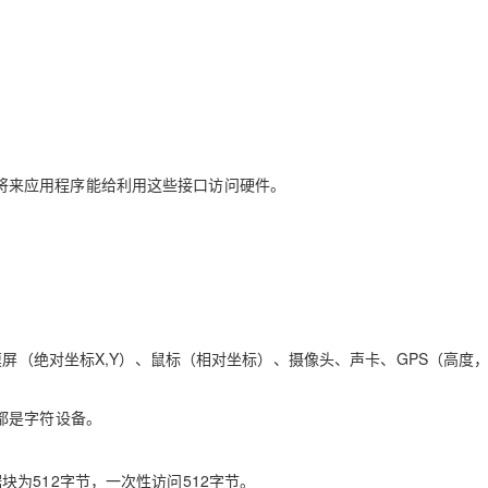
AI 应用
10分钟微调：让0.6B模型媲美235B模
多模态数据信
型
依托云原生高可用架构,实现Dify私有化部署
用1%尺寸在特定领域达到大模型90%以上效果
一个 AI 助手
超强辅助，Bol
即刻拥有 DeepSeek-R1 满血版
在企业官网、通讯软件中为客户提供 AI 客服
多种方案随心选，轻松解锁专属 DeepSeek
来应用程序能给利用这些接口访问硬件。
（绝对坐标X,Y）、鼠标（相对坐标）、摄像头、声卡、GPS（高度
都是字符设备。
512字节，一次性访问512字节。