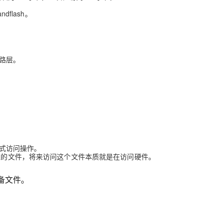
flash。
。
路层。
形式访问操作。
对应的文件，将来访问这个文件本质就是在访问硬件。
备文件。