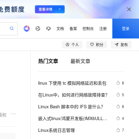
文档
备案
控制台
注册
登录
个人
积分
发布
验
作计划
器
AI 活动
专业服务
服务伙伴合作计划
开发者社区
加入我们
产品动态
服务平台百炼
阿里云 OPC 创新助力计划
热门文章
最新文章
一站式生成采购清单，支持单品或批量购买
S产品伙伴计划（繁花）
峰会
CS
造的大模型服务与应用开发平台
Qwen Audio：打造专属 AI 语音助手
一句话生成原生可编辑精美 PPT 文稿
AI 生产力先锋
Al MaaS 服务伙伴赋能合作
域名
博文
Careers
NEW
至高可申请百万元
Qwen3.8-Max 模型上线
开启高性价比 AI 编程新体验
弹性可伸缩的云计算服务
Qwen-Audio-3.0-Realtime 端到端实时语音角色扮演
输入一句话想法, 轻松生成专业的 PPT
先锋实践拓展 AI 生产力的边界
Token 补贴，五大权
计划
海大会
伙伴信用分合作计划
商标
问答
社会招聘
linux 下使用 tc 模拟网络延迟和丢包
8
益加速 OPC 成功
eek-V4-Pro
SS
一键部署幻兽帕鲁游戏服务器
飞天发布时刻
HOT
Open Search 向量检索版支
划
备案
电子书
校园招聘
pSeek-V4-Pro
视频创作，一键激活电商全链路生产力
稳定、安全、高性价比、高性能的云存储服务
一键购买专属联机服务器，轻松开启游戏
所见，即是所愿
持视频检索 Pipeline 功能
更多支持
在Linux中，如何进行网络故障排查？ 
5
划
公司注册
镜像站
视频生成
语音识别与合成
专属 QwenPaw
漫剧工坊：一站式动画创作平台
AI 实训营
HOT
应用身份服务 (IDaaS)
Linux Bash 脚本中的 IFS 是什么？
8
合作伙伴培训与认证
划
上云迁移
站生成，高效打造优质广告素材
全接入的云上超级电脑
从聊天伙伴进化为能主动干活的本地数字员工
快速生产连贯的高质量长漫剧
从基础到进阶，Agent 创客手把手教你
OpenClaw 管理能力上线
版权
lScope
我要反馈
e-1.1-T2V
Qwen3-TTS-Flash
嵌入式linux/鸿蒙开发板(IMX6ULL）
4
查询合作伙伴
n Alibaba Cloud ISV 合作
代维服务
建企业门户网站
10 分钟搭建微信、支付宝小程序
MaxCompute MaxFrame 提
开发（三十四）Linux系统对中断的处
畅细腻的高质量视频
离线语音合成大模型，多语言方言自适应，低延迟高稳定
创新加速
Linux系统日志管理
ope
登录合作伙伴管理后台
7
我要建议
站，无忧落地极速上线
以可视化方式快速构建移动和 PC 门户网站
国内短信简单易用，安全可靠，秒级触达，全球覆盖200+国家和地区。
高效部署网站，快速应用到小程序
供自动弹性内存功能
理（下）