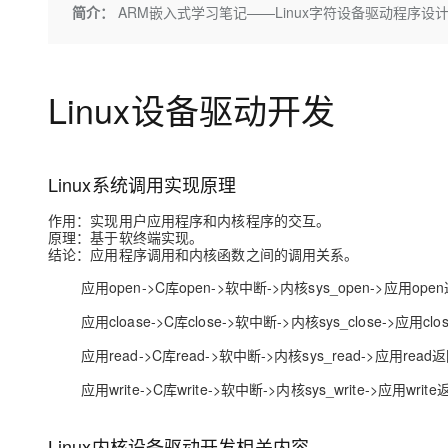
存储
天池大赛
Qwen3.7-Plus
简介：
ARM嵌入式学习笔记——Linux字符设备驱动程序设
云解析DNS
解决方案免费试用 新老
电子合同
最高领取价值200元试用
能看、能想、能动手的多模
安全
网络与CDN
AI 算法大赛
畅捷通
大数据开发治理平台 Data
AI 产品 免费试用
网络
安全
云开发大赛
Qwen3-VL-Plus
Tableau 订阅
Linux设备驱动开发
1亿+ 大模型 tokens 和 
可观测
入门学习赛
中间件
AI空中课堂在线直播课
云防火墙
140+云产品 免费试用
上云与迁云
云原生的云上边界网络安全
产品新客免费试用，最长1
数据库
Linux系统调用实现原理
生态解决方案
大模型服务
企业出海
大模型ACA认证体验
大数据计算
作用：实现用户应用程序和内核程序的交互。
助力企业全员 AI 认知与能
行业生态解决方案
千问AI平台-Token Plan
原理：基于软终端实现。
政企业务
媒体服务
结论：应用程序调用和内核函数之间的调用关系。
开发者生态解决方案
企业服务与云通信
应用open->C库open->软中断->内核sys_open->应用ope
千问AI平台-模型体验
AI 开发和 AI 应用解决
在线体验全尺寸、多种模态
应用cloase->C库close->软中断->内核sys_close->应用cl
域名与网站
应用read->C库read->软中断->内核sys_read->应用read
Happy 系列大模型
终端用户计算
应用write->C库write->软中断->内核sys_write->应用writ
Serverless
Linux内核设备驱动开发相关内容
开发工具