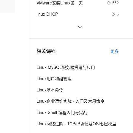
安全
VMware安装Linux第一天
我要投诉
e-1.1-I2V
Cosyvoice-V3-Flash
652
PolarDB
上云场景组合购
Milvus 弹性伸缩功能新增节
伴
漫剧创作，剧本、分镜、视频高效生成
100%兼容MySQL、PostgreSQL，兼容Oracle，支持集中和分布式
覆盖90%+业务场景，专享组合折扣价
点支持范围
畅自然，细节丰富
高表现力语音合成大模型，语音克隆听感自然
VPN
linux DHCP
5
ernetes 版 ACK
云聚AI 严选权益
AI 原生数据库服务发布
SSL 证书
Linux系统命令归纳
7
2V
Fun-ASR
，一键激活高效办公新体验
理容器应用的 K8s 服务
精选AI产品，从模型到应用全链提效
Agent 数据网关
文戏情感细腻自然，动作戏激烈拳拳到肉，实现更强表演能力
支持中英文自由切换，具备更强的噪声鲁棒性
堡垒机
Damn Vulnerable Linux
9
AI 用量加速计划
云原生数据库 PolarDB
防火墙
、识别商机，让客服更高效、服务更出色。
每日一个计算机小知识：Linux
新老同享，达量后返
Agentic Database 发布
7
相关课程
更多
主机安全
应用
Linux MySQL服务器搭建与应用
千问办公
NEW
AI 应用及服务市场
的智能体编程平台
一站式AI生产力平台
Linux用户和组管理
AI 应用
伶鹊
Linux基本命令
企业级人与Agent协作平台，接入和调度多个数字员工
智能客服平台，对话机器人、对话分析、智能外呼
大模型
Linux企业运维实战 - 入门及常用命令
大模型服务平台百炼 - 全妙
自然语言处理
Linux Shell 编程入门与实战
应用创作平台
多模态内容创作工具，已接入 DeepSeek
数据标注
Linux网络进阶 - TCP/IP协议及OSI七层模型
机器学习