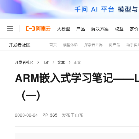
大模型
产品
解决方案
权益
定价
开发者社区
首页
模型体验
探索云世界
问产品
动手实
大模型
产品
解决方案
权益
定价
云市场
伙伴
服务
了解阿里云
精选产品
精选解决方案
普惠上云
产品定价
精选商城
成为销售伙伴
售前咨询
为什么选择阿里云
千问AI平台
开发者社区
IoT
文章
正文
了解云产品的定价详情
大模型服务平台百炼
千问办公，解锁你的工作
普惠上云 官方力荐
分销伙伴
在线服务
网站建设
什么是云计算
大
ARM嵌入式学习笔记——L
大模型服务与应用平台
企业级Agent产品，直接
云服务器38元/年起，超
咨询伙伴
多端小程序
技术领先
云上成本管理
售后服务
轻量应用服务器
Agency Agents：拥
官方推荐返现计划
大模型
精选产品
精选解决方案
Salesforce 国际版订阅
稳定可靠
（一）
管理和优化成本
推荐新用户得奖励，单订单
销售伙伴合作计划
自助服务
友盟天域
安全合规
人工智能与机器学习
AI
文本生成
云数据库 RDS
HappyHorse 打造一
云工开物
无影生态合作计划
在线服务
观测云
分析师报告
高校专属算力普惠，学生认
计算
互联网应用开发
2023-02-24
365
发布于山东
Qwen3.8-Max
HOT
Salesforce On Alibaba C
工单服务
Tuya 物联网平台阿里云
研究报告与白皮书
人工智能平台 PAI
快速拥有专属 OpenClaw
大模
Consulting Partner 合
大数据
容器
智能体时代全能旗舰模型
免费试用
短信专区
一站式AI开发、训练和推
蓝凌 OA
AI 大模型销售与服务生
现代化应用