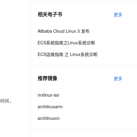
相关电子书
更多
息提取
与 AI 智能体进行实时音视频通话
从文本、图片、视频中提取结构化的属性信息
构建支持视频理解的 AI 音视频实时通话应用
Alibaba Cloud Linux 3 发布
t.diy 一步搞定创意建站
构建大模型应用的安全防护体系
ECS系统指南之Linux系统诊断
通过自然语言交互简化开发流程,全栈开发支持
通过阿里云安全产品对 AI 应用进行安全防护
ECS运维指南 之 Linux系统诊断
推荐镜像
更多
mxlinux-iso
，时间，
archlinuxarm
archlinuxcn