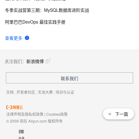
冬季实战营第三期：MySQL数据库进阶实战
AngularJS 五大特性，加快 Web 应用开发
674
9
阿里巴巴DevOps 最佳实践手册
WPF游戏开发——小鸡快跑
642
10
查看更多
关注我们：
新浪微博
联系我们
文档
|
开发者社区
|
天池大赛
|
培训与认证
下一篇
法律声明及隐私权政策
|
Cookies政策
© 2009-现在 Aliyun.com 版权所有
增值电信业务经营许可证：
浙B2-20080101
域名注册服务机构许可：
浙D3-20210002
目录