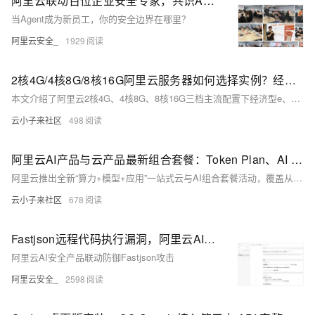
阿里云联动百位企业安全专家，共识Agent防御最佳实践
当Agent成为新员工，你的安全边界在哪里？
阿里云安全_
1929
2核4G/4核8G/8核16G阿里云服务器如何选择实例？经济型e、通用算力型u2i与计算型c9i选哪个？
本文介绍了阿里云2核4G、4核8G、8核16G三档主流配置下经济型e、通用算力型u2i和计算型c9i三种实例的最新活动价格与适用场景。同配置下三者价差显著，以2核4G为例，经济型e低至599.93元/年，计算型c9i则高达1742.08元/年。文章详细解析了各实例的性能定位：经济型e适合轻负载入门场景，u2i兼顾稳定算力与性价比，c9i凭借第9代至强处理器与芯片级安全能力支撑高性能业务。同时提示用户可叠加满减优惠券享受折上折，建议根据业务负载与预算综合决策。
云小子来社区
498
阿里云AI产品与云产品最新组合套餐：Token Plan、AI coding及云服务器和建站等组合优惠价
阿里云推出全新“算力+模型+应用”一站式云与AI组合套餐活动，覆盖从个人开发者到中大型企业的全场景需求。核心亮点为分三档定价的Token Plan订阅服务，支持Qwen3.8-Max-Preview大模型调用，错峰时段最低可享0.2折优惠。活动同步推出AI Coding、智能体部署、云电脑托管、0代码建站等十余类场景化组合，搭配99元/年的普惠云服务器、88元/年的入门数据库等经典特惠产品，还为企业提供1V1定制化AI转型方案，大幅降低了不同用户群体拥抱AI的技术门槛与采购成本。
云小子来社区
678
Fastjson远程代码执行漏洞，阿里云AI安全为您保驾护航
阿里云AI安全产品联动防御Fastjson攻击
阿里云安全_
2598