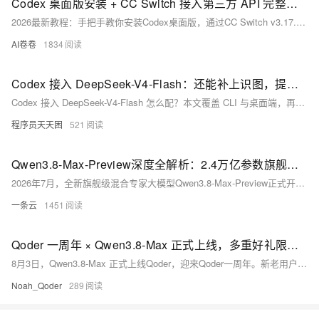
Codex 桌面版安装 + CC Switch 接入第三方 API 完整教程（2026 最新）
2026最新教程：手把手教你安装Codex桌面版，通过CC Switch v3.17.0一键接入Fenno等国产API（兼容OpenAI Responses格式），跳过账号登录，完整启用代码审查、多步任务与上下文感知功能。零基础友好，全程图文实操。（239字）
AI卷卷
1834
Codex 接入 DeepSeek-V4-Flash：还能补上识图，提供两套方案
Codex 接入 DeepSeek-V4-Flash 怎么配？本文覆盖 CLI 与桌面端，再用 qwen3-vl-flash 补识图，两套方案可直接照做
程序员天天困
521
Qwen3.8-Max-Preview深度全解析：2.4万亿参数旗舰MoE模型+Token Plan限时优惠完整落地指南
2026年7月，全新旗舰级混合专家大模型Qwen3.8-Max-Preview正式开放抢先体验，作为通义千问Qwen3系列规格最高、综合推理能力顶尖的新一代模型，该模型总参数量达到2.4万亿（2.4T），是当前线上可调用的原生多模态旗舰模型，综合推理水准对标海外顶级Fable 5模型，在复杂工程开发、长文档深度分析、多步骤智能体自治、跨境多语言创作、海量数据挖掘五大高难度业务场景实现跨越式性能提升。
一条云
1451
Qoder 一周年 × Qwen3.8-Max 正式上线，多重好礼限时领
8月3日，Qwen3.8-Max 正式上线Qoder，迎来Qoder一周年。新老用户可领800次免费调用，下单再赠2000次；夜间（22:00–08:00）调用5折；邀请好友双方得积分与调用额度。
Noah_Qoder
289