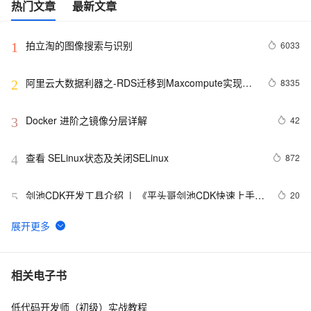
热门文章
最新文章
拍立淘的图像搜索与识别
6033
1
阿里云大数据利器之-RDS迁移到Maxcompute实现动
8335
2
态分区
Docker 进阶之镜像分层详解
42
3
查看 SELinux状态及关闭SELinux
872
4
剑池CDK开发工具介绍  |  《平头哥剑池CDK快速上手指
20
5
南》第一章
WebAssembly 在 MOSN 中的实践 - 基础框架篇
12
6
userdel使用说明
660
7
相关电子书
低代码开发师（初级）实战教程
自己看系统的“系统还原”
672
8