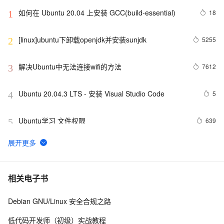
如何在 Ubuntu 20.04 上安装 GCC(build-essential)
18
1
[linux]ubuntu下卸载openjdk并安装sunjdk
5255
2
解决Ubuntu中无法连接wifi的方法
7612
3
Ubuntu 20.04.3 LTS - 安装 Visual Studio Code
5
4
Ubuntu学习 文件权限
639
5
Ubuntu Touch将支持用户数据加密：目前暂无时间表
616
6
在Ubuntu平台搭建RTMP直播服务器使用SRS简要指南
7
7
相关电子书
Debian GNU/Linux 安全合规之路
ubuntu22/20 安装macos 主题桌面
8
8
低代码开发师（初级）实战教程