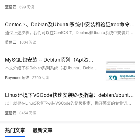
蓝易云
699
Centos 7、Debian及Ubuntu系统中安装和验证tree命令的指南。
通过上述步骤，我们可以在CentOS 7、Debian和Ubuntu系统中安装并验证 `tree`命令。在命令行界面中执行安装命令，然后通过版本检查确认安装成功。这保证了在多个平台上 `tree`命令的一致性和可用性，使得用户无论在哪种Linux发行版上都能使用此工具浏览目录结构。
蓝易云
1004
MySQL包安装 -- Debian系列（Apt资源库安装MySQL）
本文介绍了在Debian系列系统（如Ubuntu、Debian 11/12）中通过APT仓库安装MySQL 8.0和8.4版本的完整步骤，涵盖添加官方源、配置国内镜像、安装服务及初始化设置，并验证运行状态，适用于各类Linux运维场景。
Raymond运维
2790
Linux环境下VSCode快速安装终极指南：debian/ubuntu/linux平台通用
以上就是在Linux环境下安装VSCode的终极指南，抛开繁复的专业词汇，以平易近人的文字、形象生动的比喻让你轻松学会这一过程。别忘了，你的小伙伴VSCode已经在应用菜单里等你了！
蓝易云
3454
热门文章
最新文章