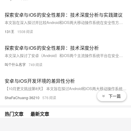
探索安卓与iOS的安全性差异：技术深度分析与实践建议
本文旨在深入探讨并比较Android和iOS两大移动操作系统在安全性方面的不同之处。通过详细的技术分析，揭示两者在架构设计、权限管理、应用生态及更新机制等方面的安全特性。同时，针对这些差异提出针对性的实践建议，旨在为开发者和用户提供增强移动设备安全性的参考。
131王
1508
探索安卓与iOS的安全性差异：技术深度分析
本文深入探讨了安卓（Android）和iOS两个主流操作系统平台在安全性方面的不同之处。通过比较它们在架构设计、系统更新机制、应用程序生态和隐私保护策略等方面的差异，揭示了每个平台独特的安全优势及潜在风险。此外，文章还讨论了用户在使用这些设备时可以采取的一些最佳实践，以增强个人数据的安全。
叫个什么名字
749
安卓与iOS开发环境的差异性分析
【10月更文挑战第8天】 本文旨在探讨Android和iOS两大移动操作系统在开发环境上的不同，包括开发语言、工具、平台特性等方面。通过对这些差异性的分析，帮助开发者更好地理解两大平台，以便在项目开发中做出更合适的技术选择。
下一篇
ShaFaChuang-36210
576
热门文章
最新文章
[Android] 缓存机制
3