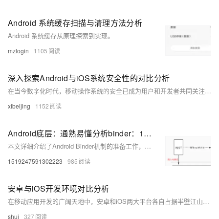
Android 系统缓存扫描与清理方法分析
Android 系统缓存从原理探索到实现。
mzlogin
1105
深入探索Android与iOS系统安全性的对比分析
在当今数字化时代，移动操作系统的安全已成为用户和开发者共同关注的重点。本文旨在通过比较Android与iOS两大主流操作系统在安全性方面的差异，揭示两者在设计理念、权限管理、应用审核机制等方面的不同之处。我们将探讨这些差异如何影响用户的安全体验以及可能带来的风险。
xibeijing
1152
Android底层：通熟易懂分析binder：1.binder准备工作
本文详细介绍了Android Binder机制的准备工作，包括打开Binder驱动、内存映射（mmap）、启动Binder主线程等内容。通过分析系统调用和进程与驱动层的通信，解释了Binder如何实现进程间通信。文章还探讨了Binder主线程的启动流程及其在进程通信中的作用，最后总结了Binder准备工作的调用时机和重要性。
1519247591302223
985
安卓与iOS开发环境对比分析
在移动应用开发的广阔天地中，安卓和iOS两大平台各自占据半壁江山。本文深入探讨了这两个平台的开发环境，从编程语言、开发工具到用户界面设计等多个角度进行比较。通过实际案例分析和代码示例，我们旨在为开发者提供一个清晰的指南，帮助他们根据项目需求和个人偏好做出明智的选择。无论你是初涉移动开发领域的新手，还是寻求跨平台解决方案的资深开发者，这篇文章都将为你提供宝贵的信息和启示。
shuj
327