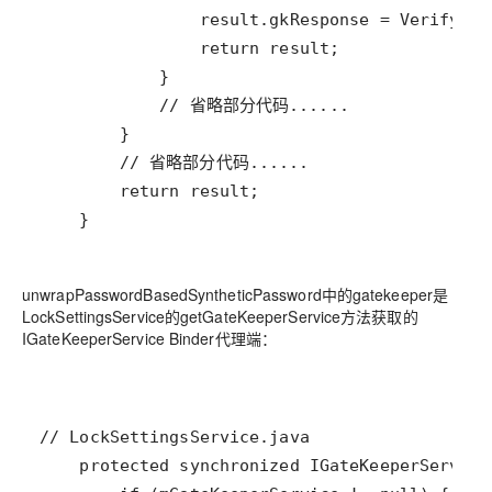
    }
unwrapPasswordBasedSyntheticPassword中的gatekeeper是
LockSettingsService的getGateKeeperService方法获取的
IGateKeeperService Binder代理端：