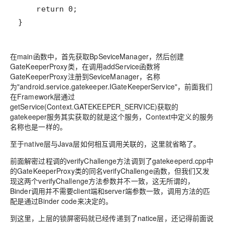
}
在main函数中，首先获取BpSeviceManager，然后创建
GateKeeperProxy类，在调用addService函数将
GateKeeperProxy注册到SeviceManager，名称
为"android.service.gatekeeper.IGateKeeperService"，前面我们
在Framework层通过
getService(Context.GATEKEEPER_SERVICE)获取的
gatekeeper服务其实获取的就是这个服务，Context中定义的服务
名称也是一样的。
至于native层与Java层如何相互调用关联的，这里就省略了。
前面解密过程调的verifyChallenge方法调到了gatekeeperd.cpp中
的GateKeeperProxy类的同名verifyChallenge函数，但我们又发
现这两个verifyChallenge方法参数并不一致，这无所谓的，
Binder调用并不需要client端和server端参数一致，调用方法的匹
配是通过Binder code来决定的。
到这里，上层的锁屏密码就已经传递到了natice层，还记得前面说