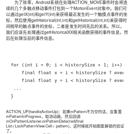
为了效率，Android系统在处理ACTION_MOVE事件时会将连
续的几个多触点移动事件打包到一个MotionEvent对象中。我们可
以通过getX(int)和getY(int)来获得最近发生的一个触摸点事件的坐
标，然后使用getHistorical(int,int)和getHistorical(int,int)来获得时
间稍早的触点事件的坐标，二者是发生时间先后的关系。所以，
我们应该先处理通过getHistoricalXX相关函数获得的事件信息，然
后在处理当前的事件信息。
}
ACTION_UP(handleActionUp)：如果mPattern不为空的话，会重置
mPatternInProgress，取消动画，然后回调
mOnPatternListener.onPatternDetected(final
List<LockPatternView.Cell> pattern)，这时候就开始图案解锁的验证
了。