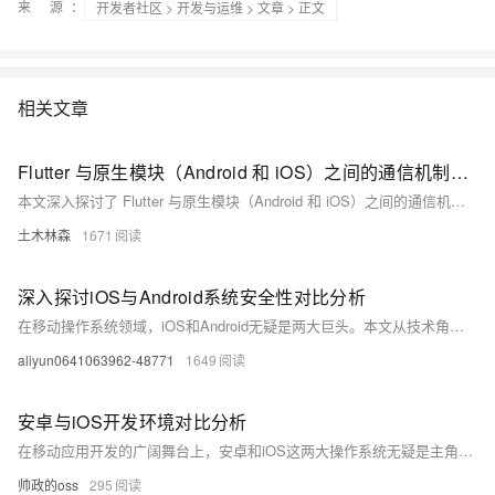
来 源：
开发者社区
>
开发与运维
>
文章
> 正文
相关文章
Flutter 与原生模块（Android 和 iOS）之间的通信机制，包括方法调用、事件传递等，分析了通信的必要性、主要方式、数据传递、性能优化及错误处理，并通过实际案例展示了其应用效果，展望了未来的发展趋势
本文深入探讨了 Flutter 与原生模块（Android 和 iOS）之间的通信机制，包括方法调用、事件传递等，分析了通信的必要性、主要方式、数据传递、性能优化及错误处理，并通过实际案例展示了其应用效果，展望了未来的发展趋势。这对于实现高效的跨平台移动应用开发具有重要指导意义。
土木林森
1671
深入探讨iOS与Android系统安全性对比分析
在移动操作系统领域，iOS和Android无疑是两大巨头。本文从技术角度出发，对这两个系统的架构、安全机制以及用户隐私保护等方面进行了详细的比较分析。通过深入探讨，我们旨在揭示两个系统在安全性方面的差异，并为用户提供一些实用的安全建议。
aliyun0641063962-48771
1649
安卓与iOS开发环境对比分析
在移动应用开发的广阔舞台上，安卓和iOS这两大操作系统无疑是主角。它们各自拥有独特的特点和优势，为开发者提供了不同的开发环境和工具。本文将深入浅出地探讨安卓和iOS开发环境的主要差异，包括开发工具、编程语言、用户界面设计、性能优化以及市场覆盖等方面，旨在帮助初学者更好地理解两大平台的开发特点，并为他们选择合适的开发路径提供参考。通过比较分析，我们将揭示不同环境下的开发实践，以及如何根据项目需求和目标受众来选择最合适的开发平台。
帅政的oss
295