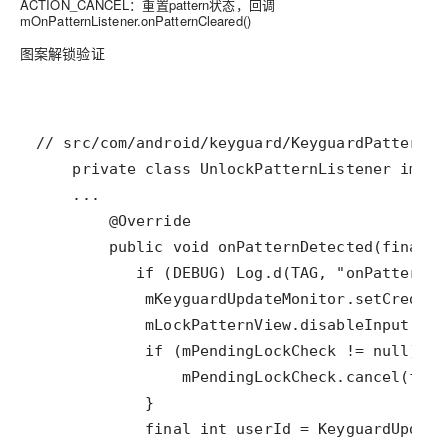
ACTION_CANCEL：重置pattern状态，回调
mOnPatternListener.onPatternCleared()
图案解锁验证