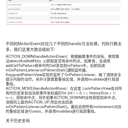
不同的MotionEvent对应几个不同的handle方法处理，代码行数太
多，我们这里大致总结如下:
ACTION_DOWN(handleActionDown)：根据触摸事件的坐标，使用算
法detectAndAddHit(x, y)获取是否有命中的点，如果有，会调用
addCellToPattern将命中的Cell添加到mPattern中，后即回调
mOnPatternListener.onPatternStart()通知监听器，
KeyguardPatternView实现并监听了OnPatternListener，做了清除安全
提示内容的动作。另外计算需要重绘区域，并调用invalidate进行局部
重绘。
ACTION_MOVE(handleActionMove)：在这里 LockPatternView会对所
有的历史坐标加当前事件坐标遍历for (int i = 0; i < historySize + 1;
i++)，获取命中点，另外如果ACTION_DOWN时没有获取到命中点，
流程同上面的ACTION_UP,然后也会回调
mOnPatternListener.onPatternStart()。最后会把所有motionevent对应
的重绘区域进行union，并调用invalidate进行局部重绘。
关于历史坐标