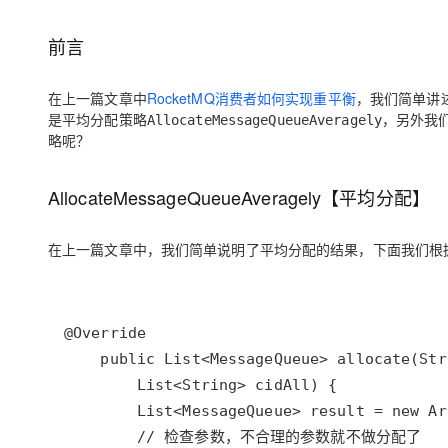
存储
天池大赛
Qwen3.7-Plus
云解析DNS
解决方案免费试用 新老
电子合同
最高领取价值200元试用
能看、能想、能动手的多模
安全
网络与CDN
前言
AI 算法大赛
畅捷通
大数据开发治理平台 Data
AI 产品 免费试用
网络
安全
云开发大赛
Qwen3-VL-Plus
Tableau 订阅
在上一篇文章中
RocketMQ消费者如何实现重平衡
，我们简单讲
1亿+ 大模型 tokens 和 
可观测
入门学习赛
是平均分配策略
，另外我
AllocateMessageQueueAveragely
中间件
AI空中课堂在线直播课
云防火墙
140+云产品 免费试用
略呢？
上云与迁云
云原生的云上边界网络安全
产品新客免费试用，最长1
数据库
生态解决方案
大模型服务
AllocateMessageQueueAveragely【平均分配】
企业出海
大模型ACA认证体验
大数据计算
助力企业全员 AI 认知与能
行业生态解决方案
千问AI平台-Token Plan
政企业务
媒体服务
在上一篇文章中，我们简单说明了
的结果，下面我们根
平均分配
开发者生态解决方案
企业服务与云通信
千问AI平台-模型体验
AI 开发和 AI 应用解决
在线体验全尺寸、多种模态
域名与网站
Happy 系列大模型
终端用户计算
Serverless
开发工具