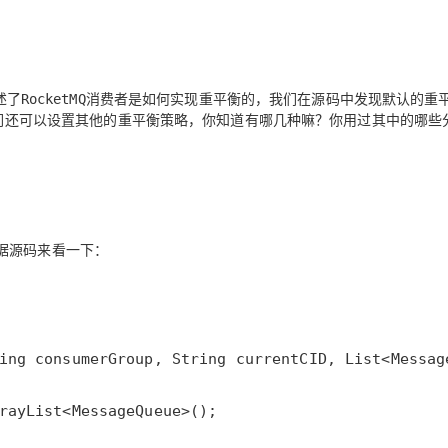
Deepseek-v4-pro
HappyHors
同享
万小智 AI 建站低至 15元/月
Qoder CN
AI 短剧/漫剧
云原生数据库 
快递物流查询
WordPress
成为服务伙
高校合作
点，立即开启云上创新
覆盖公网/内网、递归/权威、移动APP等全场景解析服务
送.CN域名，送备案服务码
基于千问大模型等，支持代码智能生成、研发智能问答
AI助力短剧
态智能体模型
旗舰 MoE 大模型，百万上下文与顶尖推理能力
图生视频，流
Ubuntu
服务生态伙伴
云工开物
企业应用
Works
Night Plan 支持 Qwen 3.8-Max
云原生大数据计算服务 MaxCompute
AI 办公
容器服务 Kub
NEW
GLM-5.2
Wan2.7-T
Red Hat
述了
消费者是如何实现重平衡的，我们在源码中发现默认的重
30+ 款产品免费体验
Data Agent 驱动的一站式 Data+AI 开发治理平台
夜间 5 折，Qwen/Meoo/TokenPlan 客户专享
面向分析的企业级SaaS模式云数据仓库
AI智能应用
提供一站式管
RocketMQ
科研合作
视觉 Coding、空间感知、多模态思考等全面升级
1M上下文，专为长程任务能力而生
ERP
们还可以设置其他的重平衡策略，你知道有哪几种嘛？你用过其中的哪些
堂（旗舰版）
SUSE
智能客服
CRM
防护产品
2个月
自动承接线索
建站小程序
OA 办公系统
AI 应用构建
大模型原生
力提升
财税管理
模板建站
Qoder
大模型服务平台百炼-应用模版
HOT
NEW
据源码来看一下：
面向真实软件
个人版上线、团队版降价；千问3.8-Max首发发尝鲜
丰富多元化的应用模版和解决方案
400电话
定制建站
万有无界
大模型服务平台百炼-智能体
方案
广告营销
模板小程序
的模型效果
灵活可视化地构建企业级 Agent
定制小程序
秒悟
人工智能平台 PAI
APP 开发
云端极速 AI 
新一代 AI 视频生成模型，深度适配广告营销等场景
AI Native 的算法工程平台，一站式完成建模、训练、推理服务部署
建站系统