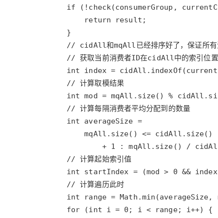
大模型解决方案
迁移与运维管理
快速部署 Dify，高效搭建 
专有云
10 分钟在聊天系统中增加