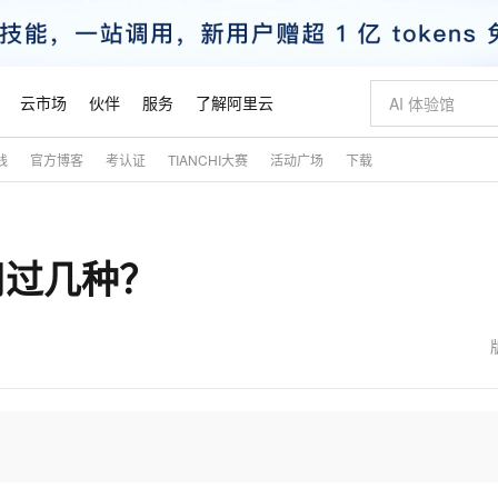
云市场
伙伴
服务
了解阿里云
践
官方博客
考认证
TIANCHI大赛
活动广场
下载
AI 特惠
数据与 API
成为产品伙伴
企业增值服务
最佳实践
价格计算器
AI 场景体
基础软件
产品伙伴合
阿里云认证
市场活动
配置报价
大模型
自助选配和估算价格
步到位
智启 AI 普惠权益
产品生态集成认证中心
企业支持计划
云上春晚
域名与网站
Qwen Audio：打造专属 AI 语音助手
千问官方 MaaS 平台，为开发者和 Agent 而生，新用户赠送 1 亿 + tokens 额度
一句话生成原生
AI Coding
阿里云Maa
2026 阿里云
云服务器 E
为企业打
数据集
Windows
大模型认证
模型
NEW
NEW
用过几种？
格式还原
值低价云产品抢先购
至高享 1亿+免费 tokens，加速 Al 应用落地
提供智能易用的域名与建站服务
Qwen-Audio-3.0-Realtime 端到端实时语音角色扮演
输入一句话想法,
智能编程，一键
安全可靠、
产品生态伙伴
专家技术服务
云上奥运之旅
弹性计算合作
阿里云中企出
手机三要素
宝塔 Linux
全部认证
价格优势
开源旗舰模型
即刻拥有 DeepSeek-V4-Pro
阿里云 OPC 创新助力计划
千问大模型
一键部署幻兽
AI 电商营销
对象存储 O
大模型
产品生态伙伴工作台
企业增值服务台
云栖战略参考
云存储合作计
云栖大会
身份实名认证
CentOS
训练营
推动算力普惠，释放技术红利
最高返9万
真正可用的 1M 上下文,一次完成代码全链路开发
快速构建应用程序和网站，即刻迈出上云第一步
轻松解锁专属 DeepSeek-V4-Pro
至高百万元 Token 补贴，加速一人公司成长
多元化、高性能、安全可靠的大模型服务
一键购买专属
从图文生成到
云上的中国
数据库合作计
活动全景
短信
Docker
图片和
自进化智能体
5 分钟轻松部署专属 QwenPaw
Token Plan 模型订阅计划
数字证书管理服务（原SSL证书）
高效搭建 AI
AI 广告创作
无影云电脑
企业成长
NEW
HOT
信息公告
看见新力量
云网络合作计
OCR 文字识别
JAVA
越聪明
证享300元代金券
全托管，含MySQL、PostgreSQL、SQL Server、MariaDB多引擎
Qwen3.8-Max 首发尝鲜，限时加量 10 倍，夜间低至2折
实现全站HTTPS，呈现可信的WEB访问
从聊天伙伴进化为能主动干活的本地数字员工
图文、视频一
随时随地安
魔搭 Mode
Kimi-K3
HappyHors
NEW
loud
服务实践
官网公告
金融模力时刻
Salesforce O
版
发票查验
全能环境
Claude Code + GStack 打造工程团队
千问办公，限时限量积分加倍
Qoder
低代码高效构
AI 建站
短信服务
型
NEW
作计划
Kimi 最新旗舰模型，长程编程与推理利器
让文字生成流
计划
创新中心
魔搭 ModelSc
健康状态
理服务
让AI从“聊天伙伴”进化为能干活的“数字员工”
安装技能 GStack，拥有专属 AI 工程团队
你的AI工作搭子，覆盖日常办公高频场景
面向真实软件的智能体编程平台
0 代码专业建
客户案例
天气预报查询
操作系统
态合作计划