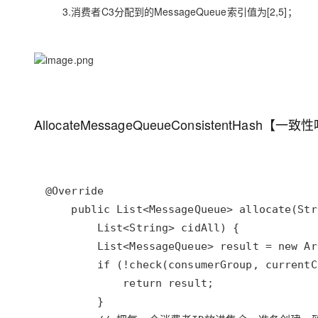
3.消费者C3分配到的MessageQueue索引值为[2,5]；
AllocateMessageQueueConsistentHash【