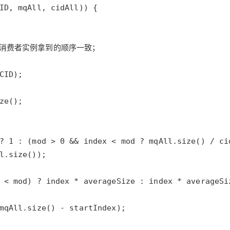
AI 应用
10分钟微调：让0.6B模型媲美235B模
多模态数据信
型
依托云原生高可用架构,实现Dify私有化部署
用1%尺寸在特定领域达到大模型90%以上效果
一个 AI 助手
超强辅助，Bol
即刻拥有 DeepSeek-R1 满血版
在企业官网、通讯软件中为客户提供 AI 客服
多种方案随心选，轻松解锁专属 DeepSeek