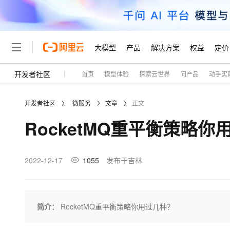
大模型
产品
解决方案
权益
定价
开发者社区
首页
模型体验
探索云世界
问产品
动手实
大模型
产品
解决方案
权益
定价
云市场
伙伴
服务
了解阿里云
精选产品
精选解决方案
普惠上云
产品定价
精选商城
成为销售伙伴
售前咨询
为什么选择阿里云
千问AI平台
开发者社区
微服务
文章
正文
了解云产品的定价详情
大模型服务平台百炼
睿译宝，AI翻译排版一
普惠上云 官方力荐
分销伙伴
在线服务
网站建设
什么是云计算
大
RocketMQ重平衡策略你
大模型服务与应用平台
上传文档即自动完成翻译和
云服务器38元/年起，超
咨询伙伴
多端小程序
技术领先
云上成本管理
售后服务
轻量应用服务器
GLM-5.2：长任务时代
官方推荐返现计划
大模型
精选产品
精选解决方案
Salesforce 国际版订阅
稳定可靠
管理和优化成本
推荐新用户得奖励，单订单
销售伙伴合作计划
2022-12-17
1055
发布于吉林
自助服务
友盟天域
安全合规
人工智能与机器学习
AI
文本生成
云数据库 RDS
Hermes Agent，打造
云工开物
无影生态合作计划
在线服务
观测云
分析师报告
自主进化，持久记忆，越用
高校专属算力普惠，学生认
计算
互联网应用开发
Qwen3.8-Max
HOT
Salesforce On Alibaba C
工单服务
Tuya 物联网平台阿里云
研究报告与白皮书
人工智能平台 PAI
快速拥有专属 OpenClaw
简介：
RocketMQ重平衡策略你用过几种？
大模
Consulting Partner 合
大数据
容器
智能体时代全能旗舰模型
免费试用
短信专区
一站式AI开发、训练和推
蓝凌 OA
AI 大模型销售与服务生
现代化应用