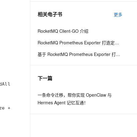
相关电子书
更多
息提取
与 AI 智能体进行实时音视频通话
从文本、图片、视频中提取结构化的属性信息
构建支持视频理解的 AI 音视频实时通话应用
RocketMQ Client-GO 介绍
t.diy 一步搞定创意建站
构建大模型应用的安全防护体系
RocketMQ Prometheus Exporter 打造定制化 DevOps 平台
通过自然语言交互简化开发流程,全栈开发支持
通过阿里云安全产品对 AI 应用进行安全防护
基于 RocketMQ Prometheus Exporter 打造定制化 DevOps 平台
下一篇
一条命令迁移，帮你实现 OpenClaw 与
Hermes Agent 记忆互通！