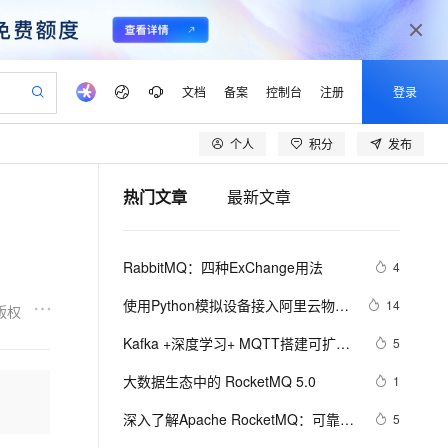
文档
备案
控制台
注册
登录
个人
积分
发布
验
作计划
器
AI 活动
专业服务
服务伙伴合作计划
开发者社区
加入我们
产品动态
服务平台百炼
阿里云 OPC 创新助力计划
热门文章
最新文章
一站式生成采购清单，支持单品或批量购买
可编辑精美 PPT 文稿
S产品伙伴计划（繁花）
峰会
CS
造的大模型服务与应用开发平台
Agency Agents：拥有专属领域专家
AI 生产力先锋
Al MaaS 服务伙伴赋能合作
域名
博文
Careers
至高可申请百万元
Qwen3.8-Max 模型上线
 轻松生成专业的 PPT
开启高性价比 AI 编程新体验
弹性可伸缩的云计算服务
先锋实践拓展 AI 生产力的边界
多领域专家智能体,一键组建 AI 虚拟交付团队
Token 补贴，五大权
计划
海大会
伙伴信用分合作计划
商标
问答
社会招聘
RabbitMQ：四种ExChange用法
4
益加速 OPC 成功
帕鲁游戏服务器
SS
HappyHorse 打造一站式影视创作平台
飞天发布时刻
HOT
Open Search 向量检索版支
划
备案
电子书
校园招聘
联机服务器，轻松开启游戏
视频创作，一键激活电商全链路生产力
稳定、安全、高性价比、高性能的云存储服务
所见，即是所愿
持视频检索 Pipeline 功能
可视化编排打通从文字构思到成片全链路闭环
更多支持
使用Python模拟设备接入阿里云物联
14
版权
划
公司注册
镜像站
视频生成
语音识别与合成
网的MQTT服务器
 智能体与工作流应用
漫剧工坊：一站式动画创作平台
AI 实训营
应用身份服务 (IDaaS)
Kafka +深度学习+ MQTT搭建可扩展
5
合作伙伴培训与认证
划
上云迁移
站生成，高效打造优质广告素材
全接入的云上超级电脑
通过阿里云百炼高效搭建AI应用,助力高效开发
快速生产连贯的高质量长漫剧
从基础到进阶，Agent 创客手把手教你
OpenClaw 管理能力上线
的物联网平台【附源码】
lScope
我要反馈
e-1.1-T2V
Qwen3-TTS-Flash
大数据生态中的 RocketMQ 5.0
1
查询合作伙伴
n Alibaba Cloud ISV 合作
代维服务
建企业门户网站
10 分钟搭建微信、支付宝小程序
MaxCompute MaxFrame 提
畅细腻的高质量视频
离线语音合成大模型，多语言方言自适应，低延迟高稳定
创新加速
深入了解Apache RocketMQ：可靠的
ope
登录合作伙伴管理后台
5
我要建议
站，无忧落地极速上线
以可视化方式快速构建移动和 PC 门户网站
国内短信简单易用，安全可靠，秒级触达，全球覆盖200+国家和地区。
高效部署网站，快速应用到小程序
供自动弹性内存功能
分布式消息队列