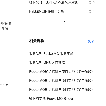
安全
微服务【用SpringAMQP技术实现
我要投诉
e-1.1-I2V
Cosyvoice-V3-Flash
6
PolarDB
上云场景组合购
Milvus 弹性伸缩功能新增节
伴
RabbitMq的六种消息队列】第4章
漫剧创作，剧本、分镜、视频高效生成
100%兼容MySQL、PostgreSQL，兼容Oracle，支持集中和分布式
覆盖90%+业务场景，专享组合折扣价
点支持范围
畅自然，细节丰富
高表现力语音合成大模型，语音克隆听感自然
VPN
RabbitMQ的使用与分析
4
ernetes 版 ACK
云聚AI 严选权益
AI 原生数据库服务发布
SSL 证书
RocketMq消费者/生产者配置
14
2V
Fun-ASR
平衡策略
，一键激活高效办公新体验
理容器应用的 K8s 服务
精选AI产品，从模型到应用全链提效
Agent 数据网关
文戏情感细腻自然，动作戏激烈拳拳到肉，实现更强表演能力
支持中英文自由切换，具备更强的噪声鲁棒性
堡垒机
分配策
阿里二面：RocketMQ 消费失败了，
6
AI 用量加速计划
云原生数据库 PolarDB
怎么处理？
防火墙
、识别商机，让客服更高效、服务更出色。
KubeSphere 核心实战之三【在
新老同享，达量后返
Agentic Database 发布
15
相关课程
更多
kubesphere平台上部署
主机安全
应用
ElasticSearch、应用商店部署
消息队列 RocketMQ 消息集成
RabbitMQ和应用市场部署
千问办公
NEW
AI 应用及服务市场
Zookeeper】（实操篇 3/4）
的智能体编程平台
一站式AI生产力平台
消息队列 MNS 入门课程
AI 应用
伶鹊
RocketMQ知识精讲与项目实战（第一阶段）
企业级人与Agent协作平台，接入和调度多个数字员工
智能客服平台，对话机器人、对话分析、智能外呼
大模型
RocketMQ知识精讲与项目实战（第二阶段）
大模型服务平台百炼 - 全妙
自然语言处理
RocketMQ知识精讲与项目实战（第三阶段）
应用创作平台
多模态内容创作工具，已接入 DeepSeek
数据标注
微服务实战-RocketMQ Binder
机器学习