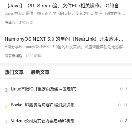
【Java】（8）Stream流、文件File相关操作，IO的含义与运用
Java 为 I/O 提供了强大的而灵活的支持，使其更广泛地应用到文件传输和网络编程中。！但本节讲述最基本的和流与 I/O 相关的功能。我们将通过一个个例子来学习这些功能。
凉凉心.
370
HarmonyOS NEXT 5.0 的星闪（NearLink）开发应用案例
V哥分享HarmonyOS NEXT 5.0星闪开发实战，涵盖智能车钥匙无感解锁与工业传感器监控。低延迟、高可靠，代码完整，速来学习！
威哥爱编程
1209
热门文章
最新文章
Linux基础IO【重定向及缓冲区理解】
1
1
Socket.IO服务端与客户端消息通讯
11
2
Verizon公司为其云方案启动IO机制
2
3