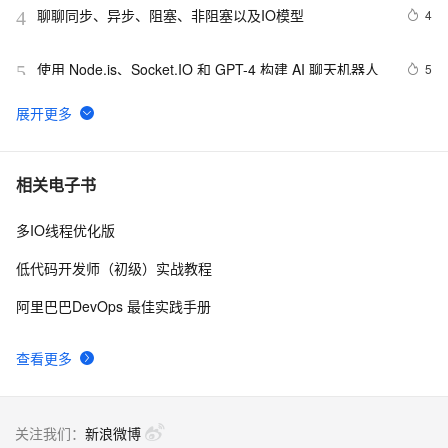
聊聊同步、异步、阻塞、非阻塞以及IO模型
4
4
使用 Node.js、Socket.IO 和 GPT-4 构建 AI 聊天机器人
5
5
跟我学系列之趣解NIO和IO的区别
2
6
iostat来对linux硬盘IO性能进行了解
5
7
相关电子书
多IO线程优化版
文件的空间使用和IO统计
607
8
低代码开发师（初级）实战教程
rrdtool结合iostat监控系统IO
13
9
阿里巴巴DevOps 最佳实践手册
java之IO
4
10
查看更多
关注我们：
新浪微博