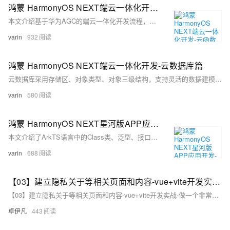
鸿蒙 HarmonyOS NEXT端云一体化开发-云函数篇
本文介绍基于华为AGC的端云一体化开发流程，涵盖项目创建、云函数开通、应用配置及DevEco集成。重点讲解云函数的编写、部署、调用与传参，并涉及环境变量设置、负载均衡、重试机制与熔断策略等高阶特性，助力开发者高效构建稳定云端服务。
varin
932
鸿蒙 HarmonyOS NEXT端云一体化开发-云数据库篇
云数据库采用存储区、对象类型、对象三级结构，支持灵活的数据建模与权限管理，可通过AGC平台或本地项目初始化，实现数据的增删改查及端侧高效调用。
varin
580
鸿蒙 HarmonyOS NEXT星河版APP应用开发-ArkTS面向对象及组件化UI开发使用实例
本文介绍了ArkTS语言中的Class类、泛型、接口、模块化、自定义组件及状态管理等核心概念，并结合代码示例讲解了对象属性、构造方法、继承、静态成员、访问修饰符等内容，同时涵盖了路由管理、生命周期和Stage模型等应用开发关键知识点。
varin
688
【03】建立隐私关于等相关页面和内容-vue+vite开发实战-做一个非常漂亮的APP下载落地页-支持PC和H5自适应提供安卓苹果鸿蒙下载和网页端访问-优雅草卓伊凡
【03】建立隐私关于等相关页面和内容-vue+vite开发实战-做一个非常漂亮的APP下载落地页-支持PC和H5自适应提供安卓苹果鸿蒙下载和网页端访问-优雅草卓伊凡
卓伊凡
443