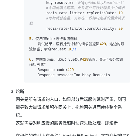
key-resolver:
 '
#{@ipAddrKeyResolver}'
#令牌桶填充速率，允许用户每秒处理多少个请求
        redis-rate-limiter.
replenishRate:
10
#令牌桶总容量，允许在一秒钟内完成的最大请求
数
        redis-rate-limiter.
burstCapacity:
20
5
. 使用JMeter进行限流测试

    测试结果，没有抢到令牌的请求就返回
429
，这边的限
流相当于平均request:
10
/s
6
. 在前端页面，比如：vue处理
429
错误，显示“服务忙请
稍后再试”

    Response code:
429
熔断
网关是所有请求的入口，如果部分后端服务延时严重，则可
能导致大量请求堆积在网关上，拖垮网关进而瘫痪整个系
统。
这就需要对响应慢的服务做超时快速失败处理，即熔断
在组件的选型上有两种：Hystrix与Sentinel，本章介绍的是S