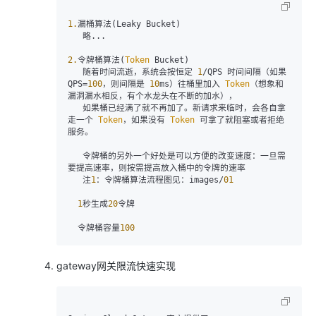
1.
漏桶算法(Leaky Bucket)

   略...

2.
令牌桶算法(
Token
 Bucket)

   随着时间流逝，系统会按恒定 
1
/QPS 时间间隔（如果 
QPS=
100
，则间隔是 
10
ms）往桶里加入 
Token
（想象和
漏洞漏水相反，有个水龙头在不断的加水），

   如果桶已经满了就不再加了。新请求来临时，会各自拿
走一个 
Token
，如果没有 
Token
 可拿了就阻塞或者拒绝
服务。

   令牌桶的另外一个好处是可以方便的改变速度：一旦需
要提高速率，则按需提高放入桶中的令牌的速率

   注
1
：令牌桶算法流程图见：images/
01
1
秒生成
20
令牌

  令牌桶容量
100
gateway网关限流快速实现