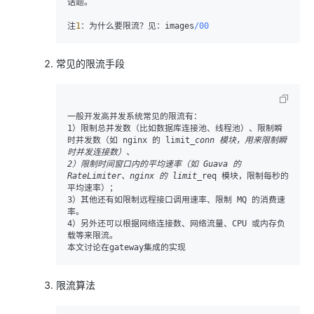
话题。

注
1
：为什么要限流？见：images
/00
常见的限流手段
一般开发高并发系统常见的限流有：

1）限制总并发数（比如数据库连接池、线程池）、限制瞬
时并发数（如 nginx 的 limit
_conn 模块，用来限制瞬
时并发连接数）、

2）限制时间窗口内的平均速率（如 Guava 的 
RateLimiter、nginx 的 limit_
req 模块，限制每秒的
平均速率）；

3）其他还有如限制远程接口调用速率、限制 MQ 的消费速
率。

4）另外还可以根据网络连接数、网络流量、CPU 或内存负
载等来限流。

限流算法