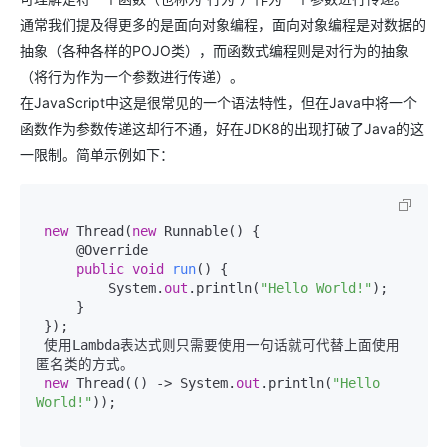
通常我们提及得更多的是面向对象编程，面向对象编程是对数据的
抽象（各种各样的POJO类），而函数式编程则是对行为的抽象
（将行为作为一个参数进行传递）。
在JavaScript中这是很常见的一个语法特性，但在Java中将一个
函数作为参数传递这却行不通，好在JDK8的出现打破了Java的这
一限制。简单示例如下：
new
 Thread(
new
 Runnable() {

     @Override

public
void
run
()
 {

         System.
out
.println(
"Hello World!"
);

     }

 });

 使用Lambda表达式则只需要使用一句话就可代替上面使用
匿名类的方式。

new
 Thread(() -> System.
out
.println(
"Hello 
World!"
));
