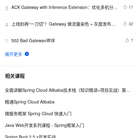
ACK Gateway with Inference Extension：优化多机分布
17
3
式大模型推理服务实践
上线别再“一刀切”！Gateway 做流量染色 + 灰度发布，
32
4
告别线上事故
502 Bad Gateway错误
7
5
《微服务实战》 第七章 Spring Cloud 之 GateWay
4
6
Spring Cloud Gateway 详解：构建高效的API网关解决方
9
7
相关课程
案
全面讲解Spring Cloud Alibaba技术栈（知识精讲+项目实战）第一阶段
Java一分钟之-Spring Cloud Gateway：API网关
5
8
精通Spring Cloud Alibaba
HTTP/2 504 Gateway Timeout 36369ms
4
9
微服务框架 Spring Cloud 快速入门
springcloud gateway nginx  header 丢失
6
10
Java Web开发系列课程 - Spring框架入门
Spring Boot 2.5.x开发实战