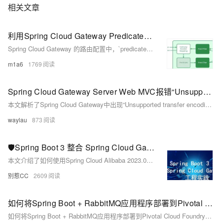
相关文章
利用Spring Cloud Gateway Predicate优化微服务路由策略
Spring Cloud Gateway 的路由配置中，`predicates`​（断言）用于定义哪些请求应该匹配特定的路由规则。 断言是Gateway在进行路由时，根据具体的请求信息如请求路径、请求方法、请求参数等进行匹配的规则。当一个请求的信息符合断言设置的条件时，Gateway就会将该请求路由到对应的服务上。
m1a6
1769
Spring Cloud Gateway Server Web MVC报错“Unsupported transfer encoding: chunked”解决
本文解析了Spring Cloud Gateway中出现“Unsupported transfer encoding: chunked”错误的原因，指出该问题源于Feign依赖的HTTP客户端与服务端的`chunked`传输编码不兼容，并提供了具体的解决方案。通过规范Feign客户端接口的返回类型，可有效避免该异常，提升系统兼容性与稳定性。
waylau
873
🛡️Spring Boot 3 整合 Spring Cloud Gateway 工程实践
本文介绍了如何使用Spring Cloud Alibaba 2023.0.0.0技术栈构建微服务网关，以应对微服务架构中流量治理与安全管控的复杂性。通过一个包含鉴权服务、文件服务和主服务的项目，详细讲解了网关的整合与功能开发。首先，通过统一路由配置，将所有请求集中到网关进行管理；其次，实现了限流防刷功能，防止恶意刷接口；最后，添加了登录鉴权机制，确保用户身份验证。整个过程结合Nacos注册中心，确保服务注册与配置管理的高效性。通过这些实践，帮助开发者更好地理解和应用微服务网关。
别惹CC
2609
如何将Spring Boot + RabbitMQ应用程序部署到Pivotal Cloud Foundry (PCF)
如何将Spring Boot + RabbitMQ应用程序部署到Pivotal Cloud Foundry (PCF)