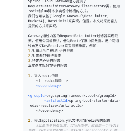
Spring Cloud Gateway官方提供了
RequestRateLimiterGatewayFilterFactory类，使用
redis和lua脚本来实现令牌桶的方式。

我们也可以基于Google Guava中的RateLimiter、
Bucket4j、RateLimitJ来实现。但是，本文将采用官方
提供的方式来实现。

Gateway通过内置的RequestRateLimiter过滤器实现限
流，使用令牌桶算法，借助Redis保存中间数据。用户可通
1
2
3
.特定用户进行限流

本案例实现对IP进行限流

1
. 导入redis依赖

<
!
-
-redis依赖-
->
<dependency>
<groupId>
org.springframework.boot
<
/
groupId
>
<artifactId>
spring-boot-starter-data-
redis-reactive
<
/
artifactId
>
<
/
dependency
>
2
. 修改application.yml文件添加redis相关配置

#此处为单机版配置，实际开发中，应该是一个redis
集群。redis集群配置见：资料/07 springboot2.x 整