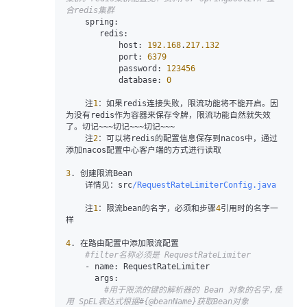
合redis集群
spring:
redis:
host:
192.168
.
217.132
port:
6379
password:
123456
database:
0
    注
1
：如果redis连接失败，限流功能将不能开启。因
为没有redis作为容器来保存令牌，限流功能自然就失效
了。切记~~~切记~~~切记~~~

    注
2
：可以将redis的配置信息保存到nacos中，通过
添加nacos配置中心客户端的方式进行读取

3
. 创建限流Bean   

    详情见：src
/RequestRateLimiterConfig.java
    注
1
：限流bean的名字，必须和步骤
4
引用时的名字一
样

4
. 在路由配置中添加限流配置

#filter名称必须是 RequestRateLimiter
-
name:
 RequestRateLimiter

args:
#用于限流的键的解析器的 Bean 对象的名字,使
用 SpEL表达式根据#{@beanName}获取Bean对象