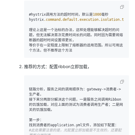
#hystrix调用方法的超时时间，默认是
1000
毫秒

hystrix
.command
.default
.execution
.isolation
.thread
理论上这是一个治标的办法，这样处理能够解决超时的问
题，但无法解决首次花费时间长的问题。同时因为需要将熔
断器的超时时间设置得更长，

等价于在一定程度上限制了熔断器的适用范围。所以可用这
推荐的方式：配置ribbon立即加载，
链路分析，服务之间的调用顺序为：gateway
->
消费者
->
生产者，   

接下来分两部分解决这个问题，一是服务之间调用Ribbon
的饥饿加载，对应上面的测试为消费者调用生产者；二是网
关的饥饿加载。

第一步：

#此处需要注意的是，光配置立即加载是不生效的，还要配