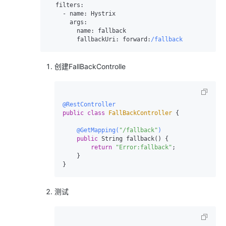
filters:
-
name:
 Hystrix

args:
name:
 fallback

fallbackUri:
 forward:
/fallback
创建FallBackControlle
@RestController
public
class
FallBackController
 {

@GetMapping(
"/fallback"
)
public
 String fallback() {

return
"Error:fallback"
;

    }

测试