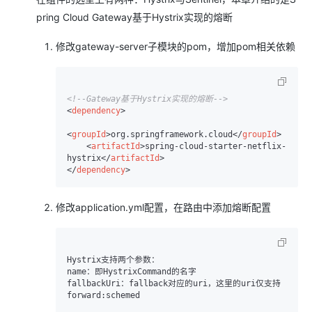
pring Cloud Gateway基于Hystrix实现的熔断
修改gateway-server子模块的pom，增加pom相关依赖
<!--Gateway基于Hystrix实现的熔断-->
<
dependency
>
<
groupId
>
org.springframework.cloud
</
groupId
>
<
artifactId
>
spring-cloud-starter-netflix-
hystrix
</
artifactId
>
</
dependency
>
修改application.yml配置，在路由中添加熔断配置
Hystrix支持两个参数：

name：即HystrixCommand的名字

fallbackUri：fallback对应的uri，这里的uri仅支持
forward:schemed
