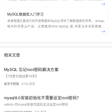
常见架构，了解如何构建一个高可用、可扩展的企业级应用架构。
MySQL数据库入门学习
本课程通过最流行的开源数据库MySQL带你了解数据库的世界。 &nbsp;
相关的阿里云产品：云数据库RDS MySQL 版 阿里云关系型数据库
RDS（Relational Database Service）是一种稳定可靠、可弹性伸缩的在
线数据库服务，提供容灾、备份、恢复、迁移等方面的全套解决方案，彻
底解决数据库运维的烦恼。 了解产品详
情:&nbsp;https://www.aliyun.com/product/rds/mysql&nbsp;
相关文章
MySQL 忘记root密码解决方案
【7月更文挑战第19天】
皮牙子抓饭
2732
mysql8.0安装初始化不需要设定root密码？
uubntu 的mysql安装完成后无法设定root密码
1353439074542983
675