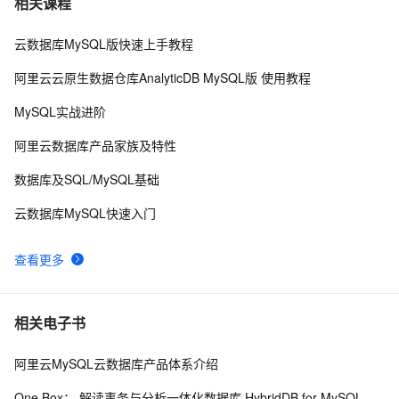
相关课程
云数据库MySQL版快速上手教程
MySQL调优
697
8
阿里云云原生数据仓库AnalyticDB MySQL版 使用教程
PostgreSQL\MySQL比较
596
9
MySQL实战进阶
mysql 主从复制实现原理
581
10
阿里云数据库产品家族及特性
数据库及SQL/MySQL基础
云数据库MySQL快速入门
查看更多
相关电子书
阿里云MySQL云数据库产品体系介绍
One Box： 解读事务与分析一体化数据库 HybridDB for MySQL