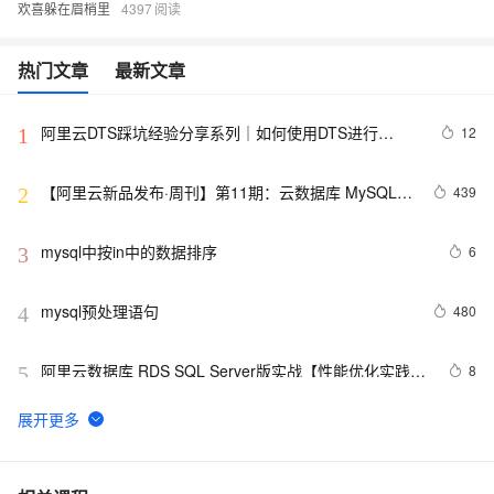
欢喜躲在眉梢里
4397
热门文章
最新文章
阿里云DTS踩坑经验分享系列｜如何使用DTS进行
12
1
MySQL->ClickHouse同步
【阿里云新品发布·周刊】第11期：云数据库 MySQL 
439
2
8.0 重磅发布，更适合企业使用场景的RDS数据库
mysql中按in中的数据排序
6
3
mysql预处理语句
480
4
阿里云数据库 RDS SQL Server版实战【性能优化实践、
8
5
优点探析】
MySQL插入时间戳字段的值
3
6
MySQL怎么卸载干净
8
7