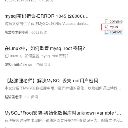
mysql密码错误-ERROR 1045 (28000): Access denied for user ‘root‘@‘localhost‘ (using passwor:yes)
这篇文章提供了解决MySQL数据库"Access denied for user 'root'@'localhost' (using password: YES)"错误的方法，通过跳过密码验证、修改root密码，然后重启服务来解决登录问题。
热爱技术的小郑
6092
在Linux中，如何重置 mysql root 密码？
在Linux中，如何重置 mysql root 密码？
游客mldfis24krfue
1796
【赵渝强老师】解决MySQL丢失root用户密码
本文介绍了MySQL数据库中用户密码存储的变化，以及如何通过特殊方法重置root用户的密码。从MySQL 5.7版本开始，密码字段由“password”改为“authentication_string”。文章详细列出了重置密码的步骤，并提供了相关代码示例和视频教程。
赵渝强老师
628
MySQL非root安装-初始化数据库时unknown variable ‘defaults-file=**/my.cnf‘
解决安装过程中出现的问题通常需要仔细地检查错误日志、配置文件和执行命令，保证各项配置设置的精确无误是顺利完成安装的关键。通过上述的步骤分析和解决方案，非root用户安装MySQL时遇到"unknown variable 'defaults-file=**/my.cnf'"的问题应该可以得到妥善的解决。