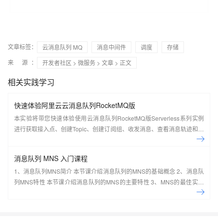
文章标签：
云消息队列 MQ
消息中间件
调度
存储
来 源：
开发者社区
>
微服务
>
文章
> 正文
相关实践学习
快速体验阿里云云消息队列RocketMQ版
本实验将带您快速体验使用云消息队列RocketMQ版Serverless系列实例
进行获取接入点、创建Topic、创建订阅组、收发消息、查看消息轨迹和仪
表盘。
消息队列 MNS 入门课程
1、消息队列MNS简介 本节课介绍消息队列的MNS的基础概念 2、消息队
列MNS特性 本节课介绍消息队列的MNS的主要特性 3、MNS的最佳实践
及场景应用 本节课介绍消息队列的MNS的最佳实践及场景应用案例 4、手
把手系列：消息队列MNS实操讲 本节课介绍消息队列的MNS的实际操作
演示 5、动手实验：基于MNS，0基础轻松构建 Web Client 本节课带您一