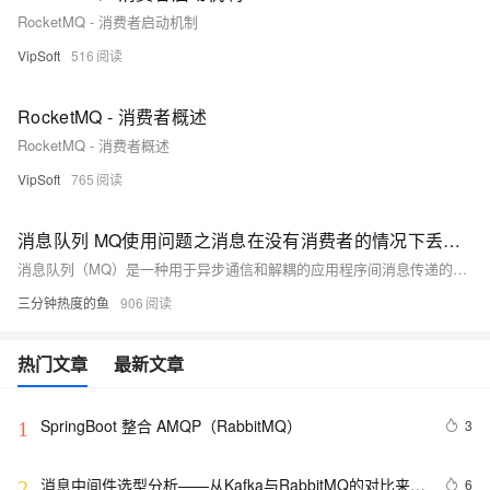
RocketMQ - 消费者启动机制
VipSoft
516
RocketMQ - 消费者概述
RocketMQ - 消费者概述
VipSoft
765
消息队列 MQ使用问题之消息在没有消费者的情况下丢失，该如何解决
消息队列（MQ）是一种用于异步通信和解耦的应用程序间消息传递的服务，广泛应用于分布式系统中。针对不同的MQ产品，如阿里云的RocketMQ、RabbitMQ等，它们在实现上述场景时可能会有不同的特性和优势，比如RocketMQ强调高吞吐量、低延迟和高可用性，适合大规模分布式系统；而RabbitMQ则以其灵活的路由规则和丰富的协议支持受到青睐。下面是一些常见的消息队列MQ产品的使用场景合集，这些场景涵盖了多种行业和业务需求。
三分钟热度的鱼
906
热门文章
最新文章
SpringBoot 整合 AMQP（RabbitMQ）
3
1
消息中间件选型分析——从Kafka与RabbitMQ的对比来看
6
2