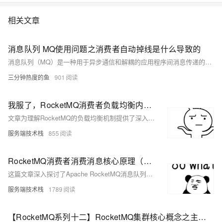
起基于MNS，0基础轻松构建 Web Client
相关文章
消息队列 MQ使用问题之消费者自动掉线是什么导致的
消息队列（MQ）是一种用于异步通信和解耦的应用程序间消息传递的服务，广泛应用于分布式系统中。针对不同的MQ产品，如阿里云的RocketMQ、RabbitMQ等，它们在实现上述场景时可能会有不同的特性和优势，比如RocketMQ强调高吞吐量、低延迟和高可用性，适合大规模分布式系统；而RabbitMQ则以其灵活的路由规则和丰富的协议支持受到青睐。下面是一些常见的消息队列MQ产品的使用场景合集，这些场景涵盖了多种行业和业务需求。
三分钟热度的鱼
901
我服了，RocketMQ消费者负载均衡内核是这样设计的
文章为理解RocketMQ的负载均衡机制提供了深入的技术洞察，并对如何在实际应用中扩展和定制负载均衡策略提供了有价值的见解。
服务端技术栈
855
RocketMQ消费者消费消息核心原理（含长轮询机制）
这篇文章深入探讨了Apache RocketMQ消息队列中消费者消费消息的核心原理，特别是长轮询机制。文章从消费者和Broker的交互流程出发，详细分析了Push和Pull两种消费模式的内部实现，以及它们是如何通过长轮询机制来优化消息消费的效率。文章还对RocketMQ的消费者启动流程、消息拉取请求的发起、Broker端处理消息拉取请求的流程进行了深入的源码分析，并总结了RocketMQ在设计上的优点，如单一职责化和线程池的使用等。
服务端技术栈
1789
【RocketMQ系列十二】RocketMQ集群核心概念之主从复制&生产者负载均衡策略&消费者负载均衡策略