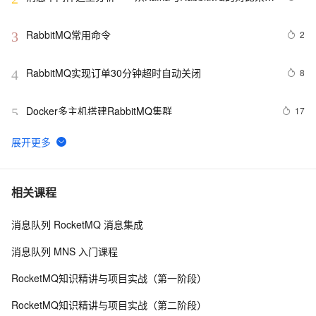
全局
RabbitMQ常用命令
2
3
RabbitMQ实现订单30分钟超时自动关闭
8
4
Docker多主机搭建RabbitMQ集群
17
5
一起谈.NET技术，NET 下RabbitMQ实践 [实战篇]
1
6
rabbitmq消息的确认机制ack
8
7
相关课程
消息队列 RocketMQ 消息集成
springcloud：springboot整合RabbitMQ｜RabbitMQ保
11
8
证消息可靠性（三）
消息队列 MNS 入门课程
RabbitMQ：什么是消息队列MQ？为什么使用消息队列
10
9
RocketMQ知识精讲与项目实战（第一阶段）
MQ？入门MQ先学哪种？（一）
RabbitMQ的工作模式
2
10
RocketMQ知识精讲与项目实战（第二阶段）