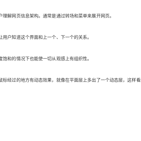
户理解网页信息架构。通常是通过转场和菜单来展开网页。
AI 应用
10分钟微调：让0.6B模型媲美235B模
多模态数据信
型
依托云原生高可用架构,实现Dify私有化部署
用1%尺寸在特定领域达到大模型90%以上效果
一个 AI 助手
超强辅助，Bol
让用户知道这个界面和上一个、下一个的关系。
即刻拥有 DeepSeek-R1 满血版
在企业官网、通讯软件中为客户提供 AI 客服
多种方案随心选，轻松解锁专属 DeepSeek
度饱和的情况下也能使一切从观感上有组织性。
鼠标经过的地方有动态效果，就像在平面层上多出了一个动态层，这样看