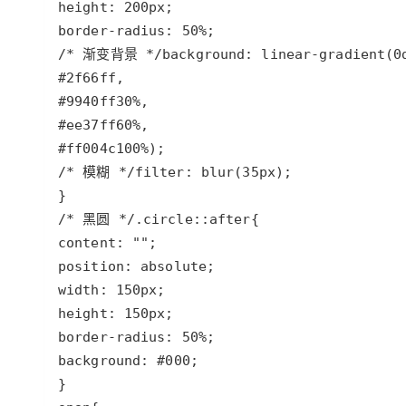
height
: 
200px
border-radius
: 
50%
/* 渐变背景 */
background
: 
linear-gradient
(
0
#2f66ff
#9940ff
30%
#ee37ff
60%
#ff004c
100%
/* 模糊 */
filter
: 
blur
(
35px
/* 黑圆 */
.circle
::
after
content
: 
""
position
: 
absolute
width
: 
150px
height
: 
150px
border-radius
: 
50%
background
: 
#000