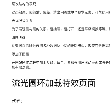
大模型解决方案
层次结构的表现
迁移与运维管理
动态效果，如缩放，覆盖，滑出网页或单个视觉元素，可帮助用
快速部署 Dify，高效搭建 
专有云
表现层级关系
10 分钟在聊天系统中增加
为了展现层与层的关系，是抽屉，是打开，还是平级切换等等。
清晰明确
动效可以清晰地表明各种数据块中间的逻辑结构，即使在数据高
添加了图层
在网站制作过程中加上特效，每个元素都在用户滚动页面或者是
加有层次感。
流光圆环加载特效页面
代码：