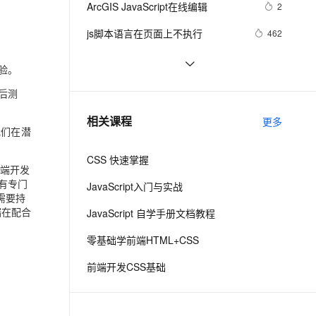
安全
ArcGIS JavaScript在线编辑
我要投诉
e-1.1-I2V
Cosyvoice-V3-Flash
2
PolarDB
上云场景组合购
Milvus 弹性伸缩功能新增节
伴
漫剧创作，剧本、分镜、视频高效生成
100%兼容MySQL、PostgreSQL，兼容Oracle，支持集中和分布式
覆盖90%+业务场景，专享组合折扣价
点支持范围
畅自然，细节丰富
高表现力语音合成大模型，语音克隆听感自然
VPN
js脚本语言在页面上不执行
462
ernetes 版 ACK
云聚AI 严选权益
AI 原生数据库服务发布
SSL 证书
Visual Studio正式支持jQuery 
3
2V
Fun-ASR
体验。
，一键激活高效办公新体验
理容器应用的 K8s 服务
精选AI产品，从模型到应用全链提效
Agent 数据网关
JavaScript程式库
文戏情感细腻自然，动作戏激烈拳拳到肉，实现更强表演能力
支持中英文自由切换，具备更强的噪声鲁棒性
堡垒机
JavaScript基础——JavaScript变量名
5
后测
AI 用量加速计划
云原生数据库 PolarDB
称命名规范
防火墙
、识别商机，让客服更高效、服务更出色。
密码强度应用(js)
新老同享，达量后返
Agentic Database 发布
6
相关课程
更多
我们在潜
主机安全
应用
CSS 快速掌握
千问办公
NEW
后端开发
AI 应用及服务市场
的智能体编程平台
一站式AI生产力平台
有专门
JavaScript入门与实战
需要持
AI 应用
伶鹊
端在配合
JavaScript 自学手册文档教程
企业级人与Agent协作平台，接入和调度多个数字员工
智能客服平台，对话机器人、对话分析、智能外呼
大模型
零基础学前端HTML+CSS
大模型服务平台百炼 - 全妙
自然语言处理
前端开发CSS基础
应用创作平台
多模态内容创作工具，已接入 DeepSeek
数据标注
机器学习