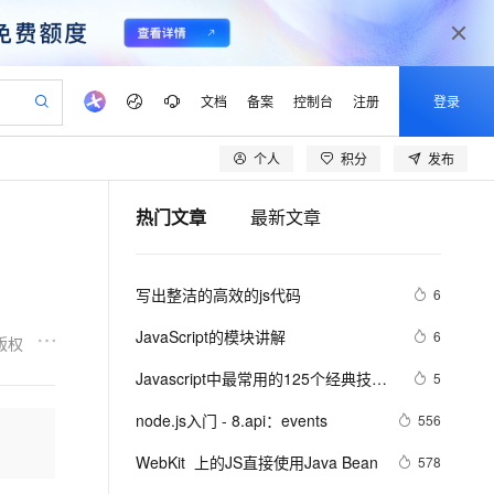
文档
备案
控制台
注册
登录
个人
积分
发布
验
作计划
器
AI 活动
专业服务
服务伙伴合作计划
开发者社区
加入我们
产品动态
服务平台百炼
阿里云 OPC 创新助力计划
热门文章
最新文章
一站式生成采购清单，支持单品或批量购买
可编辑精美 PPT 文稿
S产品伙伴计划（繁花）
峰会
CS
造的大模型服务与应用开发平台
Agency Agents：拥有专属领域专家
AI 生产力先锋
Al MaaS 服务伙伴赋能合作
域名
博文
Careers
至高可申请百万元
Qwen3.8-Max 模型上线
 轻松生成专业的 PPT
开启高性价比 AI 编程新体验
弹性可伸缩的云计算服务
先锋实践拓展 AI 生产力的边界
多领域专家智能体,一键组建 AI 虚拟交付团队
Token 补贴，五大权
计划
海大会
伙伴信用分合作计划
商标
问答
社会招聘
写出整洁的高效的js代码
6
益加速 OPC 成功
帕鲁游戏服务器
SS
HappyHorse 打造一站式影视创作平台
飞天发布时刻
HOT
Open Search 向量检索版支
划
备案
电子书
校园招聘
联机服务器，轻松开启游戏
视频创作，一键激活电商全链路生产力
稳定、安全、高性价比、高性能的云存储服务
所见，即是所愿
持视频检索 Pipeline 功能
可视化编排打通从文字构思到成片全链路闭环
更多支持
JavaScript的模块讲解
6
版权
划
公司注册
镜像站
视频生成
语音识别与合成
 智能体与工作流应用
漫剧工坊：一站式动画创作平台
AI 实训营
应用身份服务 (IDaaS)
Javascript中最常用的125个经典技…
5
合作伙伴培训与认证
划
上云迁移
站生成，高效打造优质广告素材
全接入的云上超级电脑
通过阿里云百炼高效搭建AI应用,助力高效开发
快速生产连贯的高质量长漫剧
从基础到进阶，Agent 创客手把手教你
OpenClaw 管理能力上线
lScope
我要反馈
e-1.1-T2V
Qwen3-TTS-Flash
node.js入门 - 8.api：events
556
查询合作伙伴
n Alibaba Cloud ISV 合作
代维服务
建企业门户网站
10 分钟搭建微信、支付宝小程序
MaxCompute MaxFrame 提
畅细腻的高质量视频
离线语音合成大模型，多语言方言自适应，低延迟高稳定
创新加速
WebKit  上的JS直接使用Java Bean
ope
登录合作伙伴管理后台
578
我要建议
站，无忧落地极速上线
以可视化方式快速构建移动和 PC 门户网站
国内短信简单易用，安全可靠，秒级触达，全球覆盖200+国家和地区。
高效部署网站，快速应用到小程序
供自动弹性内存功能