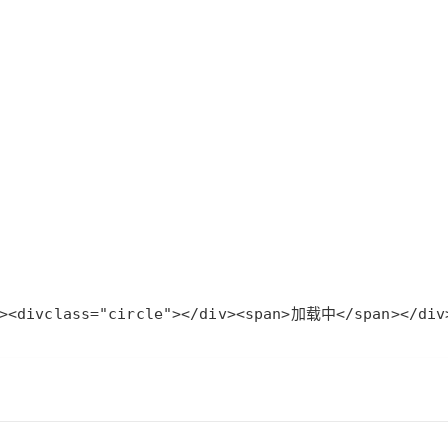
>
<
div
class
=
"circle"
>
</
div
>
<
span
>
加载中
</
span
>
</
div