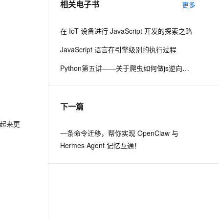
相关电子书
更多
息提取
与 AI 智能体进行实时音视频通话
在 IoT 设备进行 JavaScript 开发的探索之路
从文本、图片、视频中提取结构化的属性信息
构建支持视频理解的 AI 音视频实时通话应用
JavaScript 语言在引擎级别的执行过程
t.diy 一步搞定创意建站
构建大模型应用的安全防护体系
Python第五讲——关于爬虫如何做js逆向的思路
通过自然语言交互简化开发流程,全栈开发支持
通过阿里云安全产品对 AI 应用进行安全防护
下一篇
起来更
一条命令迁移，帮你实现 OpenClaw 与
Hermes Agent 记忆互通！