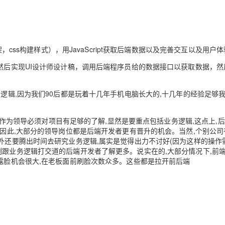
Deepseek-v4-pro
HappyHors
同享
万小智 AI 建站低至 15元/月
Qoder CN
AI 短剧/漫剧
云原生数据库 
快递物流查询
WordPress
成为服务伙
高校合作
点，立即开启云上创新
覆盖公网/内网、递归/权威、移动APP等全场景解析服务
送.CN域名，送备案服务码
基于千问大模型等，支持代码智能生成、研发智能问答
AI助力短剧
态智能体模型
旗舰 MoE 大模型，百万上下文与顶尖推理能力
图生视频，流
Ubuntu
服务生态伙伴
云工开物
企业应用
Works
Night Plan 支持 Qwen 3.8-Max
云原生大数据计算服务 MaxCompute
AI 办公
容器服务 Kub
NEW
GLM-5.2
Wan2.7-T
Red Hat
架，css构建样式），用JavaScript获取后端数据以及完善交互以及用户
30+ 款产品免费体验
Data Agent 驱动的一站式 Data+AI 开发治理平台
夜间 5 折，Qwen/Meoo/TokenPlan 客户专享
面向分析的企业级SaaS模式云数据仓库
AI智能应用
提供一站式管
科研合作
视觉 Coding、空间感知、多模态思考等全面升级
1M上下文，专为长程任务能力而生
ERP
堂（旗舰版）
SUSE
，然后实现UI设计师设计稿，调用后端程序员给的数据接口以获取数据，然
智能客服
CRM
防护产品
2个月
自动承接线索
建站小程序
务逻辑,因为我们90后都是玩着十几年手机电脑长大的,十几年的经验足够
OA 办公系统
AI 应用构建
大模型原生
。
力提升
财税管理
模板建站
Qoder
大模型服务平台百炼-应用模版
HOT
NEW
所言,作为领导必须对项目有足够的了解,显然是要重点包括业务逻辑,这点上,
面向真实软件
个人版上线、团队版降价；千问3.8-Max首发发尝鲜
丰富多元化的应用模版和解决方案
,因此,大部分的领导岗位都是后端开发者更有晋升的机会。当然,个别公司
400电话
定制建站
之外还要腾出时间去研究业务逻辑,属实是觉得出力不讨好(因为这样的操作
万有无界
大模型服务平台百炼-智能体
方案
广告营销
模板小程序
刻跟业务逻辑打交道的后端开发者了解更多。说实在的,大部分情况下,前
,露脸机会很大,在老板面前刷脸次数众多。这些都是拉开前后端
的模型效果
灵活可视化地构建企业级 Agent
定制小程序
秒悟
人工智能平台 PAI
APP 开发
云端极速 AI 
新一代 AI 视频生成模型，深度适配广告营销等场景
AI Native 的算法工程平台，一站式完成建模、训练、推理服务部署
建站系统