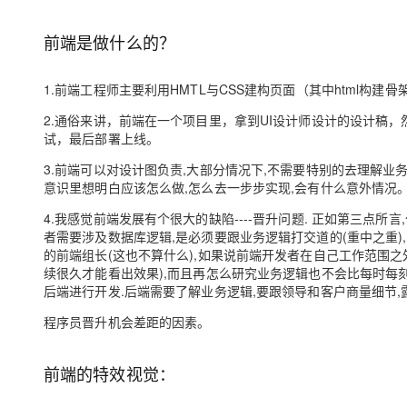
存储
天池大赛
Qwen3.7-Plus
云解析DNS
解决方案免费试用 新老
电子合同
最高领取价值200元试用
能看、能想、能动手的多模
安全
网络与CDN
前端是做什么的？
AI 算法大赛
畅捷通
大数据开发治理平台 Data
AI 产品 免费试用
网络
安全
云开发大赛
Qwen3-VL-Plus
Tableau 订阅
1.前端工程师主要利用HMTL与CSS建构页面（其中html构建骨
1亿+ 大模型 tokens 和 
可观测
入门学习赛
中间件
AI空中课堂在线直播课
2.通俗来讲，前端在一个项目里，拿到UI设计师设计的设计稿
云防火墙
140+云产品 免费试用
试，最后部署上线。
上云与迁云
云原生的云上边界网络安全
产品新客免费试用，最长1
数据库
生态解决方案
3.前端可以对设计图负责,大部分情况下,不需要特别的去理解业
大模型服务
企业出海
大模型ACA认证体验
大数据计算
意识里想明白应该怎么做,怎么去一步步实现,会有什么意外情况
助力企业全员 AI 认知与能
行业生态解决方案
千问AI平台-Token Plan
政企业务
4.我感觉前端发展有个很大的缺陷----晋升问题. 正如第三点
媒体服务
者需要涉及数据库逻辑,是必须要跟业务逻辑打交道的(重中之重)
开发者生态解决方案
的前端组长(这也不算什么),如果说前端开发者在自己工作范围
企业服务与云通信
千问AI平台-模型体验
AI 开发和 AI 应用解决
续很久才能看出效果),而且再怎么研究业务逻辑也不会比每时每
后端进行开发.后端需要了解业务逻辑,要跟领导和客户商量细节
在线体验全尺寸、多种模态
域名与网站
程序员晋升机会差距的因素。
Happy 系列大模型
终端用户计算
Serverless
前端的特效视觉：
开发工具