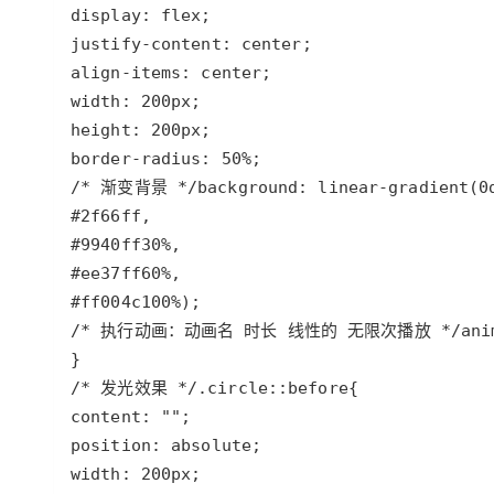
display
: 
flex
justify-content
: 
center
align-items
: 
center
width
: 
200px
height
: 
200px
border-radius
: 
50%
/* 渐变背景 */
background
: 
linear-gradient
(
0
#2f66ff
#9940ff
30%
#ee37ff
60%
#ff004c
100%
/* 执行动画：动画名 时长 线性的 无限次播放 */
ani
/* 发光效果 */
.circle
::
before
content
: 
""
position
: 
absolute
width
: 
200px