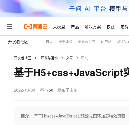
大模型
产品
解决方案
权益
定价
开发者社区
首页
模型体验
探索云世界
问产品
动手实
大模型
产品
解决方案
权益
定价
云市场
伙伴
服务
了解阿里云
精选产品
精选解决方案
普惠上云
产品定价
精选商城
成为销售伙伴
售前咨询
为什么选择阿里云
千问AI平台
开发者社区
开发与运维
文章
正文
了解云产品的定价详情
大模型服务平台百炼
睿译宝，AI翻译排版一
普惠上云 官方力荐
分销伙伴
在线服务
网站建设
什么是云计算
大
基于H5+css+JavaSc
大模型服务与应用平台
上传文档即自动完成翻译和
云服务器38元/年起，超
咨询伙伴
多端小程序
技术领先
云上成本管理
售后服务
轻量应用服务器
GLM-5.2：长任务时代
官方推荐返现计划
大模型
精选产品
精选解决方案
Salesforce 国际版订阅
稳定可靠
管理和优化成本
推荐新用户得奖励，单订单
销售伙伴合作计划
2022-10-08
750
发布于山东
自助服务
友盟天域
安全合规
人工智能与机器学习
AI
文本生成
云数据库 RDS
Hermes Agent，打造
云工开物
无影生态合作计划
在线服务
观测云
分析师报告
自主进化，持久记忆，越用
高校专属算力普惠，学生认
计算
互联网应用开发
Qwen3.8-Max
HOT
Salesforce On Alibaba C
工单服务
Tuya 物联网平台阿里云
研究报告与白皮书
人工智能平台 PAI
快速拥有专属 OpenClaw
简介：
基于H5+css+JavaScript实现流光圆环加载特效页面
大模
Consulting Partner 合
大数据
容器
智能体时代全能旗舰模型
免费试用
短信专区
一站式AI开发、训练和推
蓝凌 OA
AI 大模型销售与服务生
现代化应用