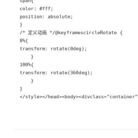
span
color
: 
#fff
position
: 
absolute
/* 定义动画 */
@keyframes
circleRotate
0%
transform
: 
rotate
(
0deg
100%
transform
: 
rotate
(
360deg
</
style
>
</
head
>
<
body
>
<
div
class
=
"container"