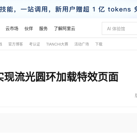
云市场
伙伴
服务
了解阿里云
践
官方博客
考认证
TIANCHI大赛
活动广场
下载
AI 特惠
数据与 API
成为产品伙伴
企业增值服务
最佳实践
价格计算器
AI 场景体
基础软件
产品伙伴合
阿里云认证
市场活动
配置报价
大模型
自助选配和估算价格
步到位
智启 AI 普惠权益
产品生态集成认证中心
企业支持计划
云上春晚
域名与网站
Qwen Audio：打造专属 AI 语音助手
千问官方 MaaS 平台，为开发者和 Agent 而生，新用户赠送 1 亿 + tokens 额度
一句话生成原生
AI Coding
阿里云Maa
2026 阿里云
云服务器 E
为企业打
数据集
Windows
大模型认证
模型
NEW
NEW
ript实现流光圆环加载特效页面
格式还原
值低价云产品抢先购
至高享 1亿+免费 tokens，加速 Al 应用落地
提供智能易用的域名与建站服务
Qwen-Audio-3.0-Realtime 端到端实时语音角色扮演
输入一句话想法,
智能编程，一键
安全可靠、
产品生态伙伴
专家技术服务
云上奥运之旅
弹性计算合作
阿里云中企出
手机三要素
宝塔 Linux
全部认证
价格优势
开源旗舰模型
即刻拥有 DeepSeek-V4-Pro
阿里云 OPC 创新助力计划
千问大模型
一键部署幻兽
AI 电商营销
对象存储 O
大模型
产品生态伙伴工作台
企业增值服务台
云栖战略参考
云存储合作计
云栖大会
身份实名认证
CentOS
训练营
推动算力普惠，释放技术红利
最高返9万
真正可用的 1M 上下文,一次完成代码全链路开发
快速构建应用程序和网站，即刻迈出上云第一步
轻松解锁专属 DeepSeek-V4-Pro
至高百万元 Token 补贴，加速一人公司成长
多元化、高性能、安全可靠的大模型服务
一键购买专属
从图文生成到
云上的中国
数据库合作计
活动全景
短信
Docker
图片和
自进化智能体
5 分钟轻松部署专属 QwenPaw
Token Plan 模型订阅计划
数字证书管理服务（原SSL证书）
高效搭建 AI
AI 广告创作
无影云电脑
企业成长
NEW
HOT
信息公告
看见新力量
云网络合作计
OCR 文字识别
JAVA
越聪明
证享300元代金券
全托管，含MySQL、PostgreSQL、SQL Server、MariaDB多引擎
Qwen3.8-Max 首发尝鲜，限时加量 10 倍，夜间低至2折
实现全站HTTPS，呈现可信的WEB访问
从聊天伙伴进化为能主动干活的本地数字员工
图文、视频一
随时随地安
魔搭 Mode
Kimi-K3
HappyHors
NEW
loud
服务实践
官网公告
金融模力时刻
Salesforce O
版
发票查验
全能环境
Claude Code + GStack 打造工程团队
千问办公，限时限量积分加倍
Qoder
低代码高效构
AI 建站
短信服务
型
NEW
作计划
Kimi 最新旗舰模型，长程编程与推理利器
让文字生成流
计划
创新中心
魔搭 ModelSc
健康状态
理服务
让AI从“聊天伙伴”进化为能干活的“数字员工”
安装技能 GStack，拥有专属 AI 工程团队
你的AI工作搭子，覆盖日常办公高频场景
面向真实软件的智能体编程平台
0 代码专业建
客户案例
天气预报查询
操作系统
态合作计划