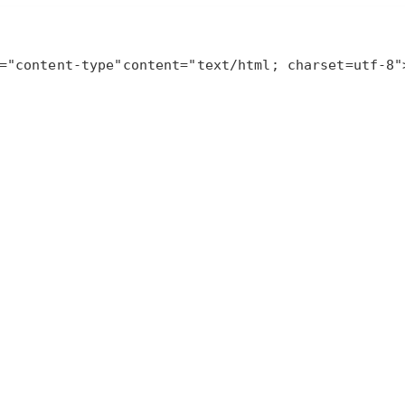
=
"content-type"
content
=
"text/html; charset=utf-8"