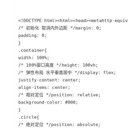
<!DOCTYPE html>
<
html
>
<
head
>
<
meta
http-equiv
/* 初始化 取消内外边距 */
margin
: 
0
padding
: 
0
.container
width
: 
100%
/* 100%窗口高度 */
height
: 
100vh
/* 弹性布局 水平垂直居中 */
display
: 
flex
justify-content
: 
center
align-items
: 
center
/* 相对定位 */
position
: 
relative
background-color
: 
#000
.circle
/* 绝对定位 */
position
: 
absolute