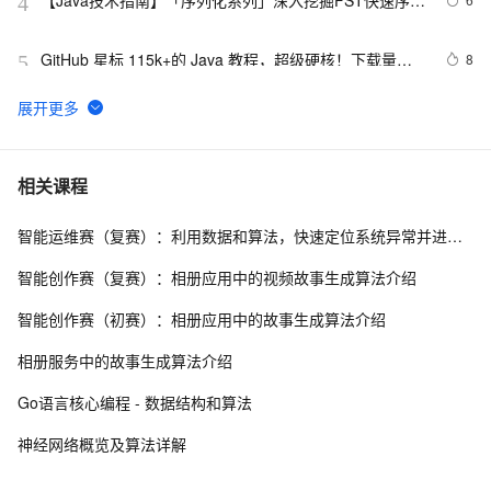
【Java技术指南】「序列化系列」深入挖掘FST快速序列
4
化压缩内存的利器的特性和原理 
GitHub 星标 115k+的 Java 教程，超级硬核！下载量突
8
5
破 1 万次！
[Java 基础]数组
517
6
2. Java中的垃圾收集 - GC参考手册
4
7
相关课程
智能运维赛（复赛）：利用数据和算法，快速定位系统异常并进行根因分析
poj-1503-java大数相加
621
8
智能创作赛（复赛）：相册应用中的视频故事生成算法介绍
Java 注解 阐释 hibernate ORM
596
9
智能创作赛（初赛）：相册应用中的故事生成算法介绍
java 中的多线程   内部类实现 数据共享 和 Runnable
519
10
相册服务中的故事生成算法介绍
实现数据共享
Go语言核心编程 - 数据结构和算法
神经网络概览及算法详解