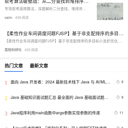
软考算法破壁战：从二分查找到堆排序，九大排序核心速通指南
专攻软考高频算法，深度解析二分查找、堆排序、快速排序核心技巧，对比九大排序算法，配套动画与真题，7天掌握45%分值模块。
varin
439
【柔性作业车间调度问题FJSP】基于非支配排序的多目标小龙虾优化算法求解柔性作业车间调度问题FJSP研究（Matlab代码实现）
【柔性作业车间调度问题FJSP】基于非支配排序的多目标小龙虾优化算法求解柔性作业车间调度问题FJSP研究（Matlab代码实现）
荔枝科研社
435
热门文章
最新文章
面向 Java 开发者：2024 最新技术栈下 Java 与 AI/ML 
9
1
融合的实操详尽指南
Java 基础知识面试题汇总 最全面的 Java 基础面试题整
9
2
理
Java程序利用main函数中args参数实现参数的传递
11
3
6