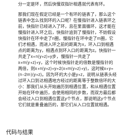
分一定是环，然后快慢双指针相遇就代表有环。
那我们现在假定已经是一个有环的链表了，那么这个
链表中怎么找到环的入口呢？在慢指针进入链表环之
前，快指针已经进入了环，且在里面循环，这才能在
慢指针进入环之后，快指针追到了慢指针，不妨假设
快指针在环中走了n圈，慢指针在环中走了m圈，它
们才相遇，而进入环之前的距离为x，环入口到相遇
点的距离为y，相遇点到环入口的距离为z。快指针一
共走了x+n(y+z)+y步，慢指针一共走了
x+m(y+z)+y，这个时候快指针走的倍数是慢指针的
两倍，则x+n(y+z)+y=2(x+m(y+z)+y)，这时候x+y=
(n−2m)(y+z)。因为环的大小是y+z，说明从链表头经
过环入口到达相遇地方经过的距离等于整数倍环的大
小：那我们从头开始遍历到相遇位置，和从相遇位置
开始在环中遍历，会使用相同的步数，而双方最后都
会经过入口到相遇位置这y个节点，那说明这y个节点
它们就是重叠遍历的，那它们从入口位置就相遇。
代码与结果