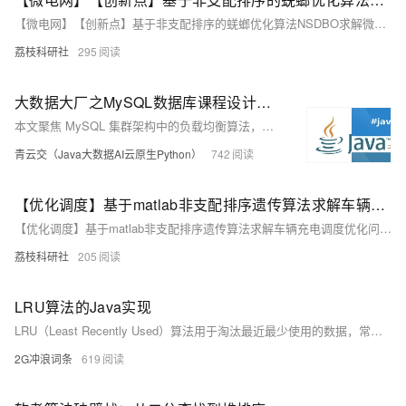
【微电网】【创新点】基于非支配排序的蜣螂优化算法NSDBO求解微电网多目标优化调度研究(Matlab代码实现)
荔枝科研社
295
大数据大厂之MySQL数据库课程设计：揭秘MySQL集群架构负载均衡核心算法：从理论到Java代码实战，让你的数据库性能飙升！
本文聚焦 MySQL 集群架构中的负载均衡算法，阐述其重要性。详细介绍轮询、加权轮询、最少连接、加权最少连接、随机、源地址哈希等常用算法，分析各自优缺点及适用场景。并提供 Java 语言代码实现示例，助力直观理解。文章结构清晰，语言通俗易懂，对理解和应用负载均衡算法具有实用价值和参考价值。
青云交（Java大数据AI云原生Python）
742
【优化调度】基于matlab非支配排序遗传算法求解车辆充电调度优化问题研究（Matlab代码实现）
【优化调度】基于matlab非支配排序遗传算法求解车辆充电调度优化问题研究（Matlab代码实现）
荔枝科研社
205
LRU算法的Java实现
LRU（Least Recently Used）算法用于淘汰最近最少使用的数据，常应用于内存管理策略中。在Redis中，通过`maxmemory-policy`配置实现不同淘汰策略，如`allkeys-lru`和`volatile-lru`等，采用采样方式近似LRU以优化性能。Java中可通过`LinkedHashMap`轻松实现LRUCache，利用其`accessOrder`特性和`removeEldestEntry`方法完成缓存淘汰逻辑，代码简洁高效。
2G冲浪词条
619