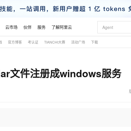
云市场
伙伴
服务
了解阿里云
践
官方博客
考认证
TIANCHI大赛
活动广场
下载
AI 特惠
数据与 API
成为产品伙伴
企业增值服务
最佳实践
价格计算器
AI 场景体
基础软件
产品伙伴合
阿里云认证
市场活动
配置报价
大模型
自助选配和估算价格
新方式
睿译宝，AI翻译排版一步到位
智启 AI 普惠权益
产品生态集成认证中心
企业支持计划
云上春晚
域名与网站
千问官方 MaaS 平台，为开发者和 Agent 而生，新用户赠送 1 亿 + tokens 额度
Qwen Aud
AI Coding
阿里云Maa
2026 阿里云
云服务器 E
为企业打
数据集
Windows
大模型认证
模型
NEW
NEW
ar文件注册成windows服务
交付可用成果
值低价云产品抢先购
上传文档即自动完成翻译和格式还原
至高享 1亿+免费 tokens，加速 Al 应用落地
提供智能易用的域名与建站服务
智能编程，一键
安全可靠、
产品生态伙伴
专家技术服务
云上奥运之旅
弹性计算合作
阿里云中企出
手机三要素
宝塔 Linux
全部认证
价格优势
有专属领域专家
GLM-5.2：长任务时代开源旗舰模型
阿里云 OPC 创新助力计划
千问大模型
即刻拥有 DeepS
AI 电商营销
对象存储 O
大模型
产品生态伙伴工作台
企业增值服务台
云栖战略参考
云存储合作计
云栖大会
身份实名认证
CentOS
训练营
推动算力普惠，释放技术红利
最高返9万
多领域专家智能体,一键组建 AI 虚拟交付团队
快速构建应用程序和网站，即刻迈出上云第一步
至高百万元 Token 补贴，加速一人公司成长
多元化、高性能、安全可靠的大模型服务
真正可用的 1M 上下文,一次完成代码全链路开发
轻松解锁专属 Dee
从图文生成到
云上的中国
数据库合作计
活动全景
短信
Docker
图片和
站式影视创作平台
Hermes Agent，打造自进化智能体
Token Plan 模型订阅计划
数字证书管理服务（原SSL证书）
5 分钟轻松部署
AI 广告创作
无影云电脑
企业成长
NEW
信息公告
看见新力量
云网络合作计
OCR 文字识别
JAVA
证享300元代金券
可视化编排打通从文字构思到成片全链路闭环
全托管，含MySQL、PostgreSQL、SQL Server、MariaDB多引擎
自主进化，持久记忆，越用越聪明
Qwen3.8-Max 首发尝鲜，限时加量 10 倍，夜间低至2折
实现全站HTTPS，呈现可信的WEB访问
图文、视频一
随时随地安
魔搭 Mode
Kimi-K3
HappyHors
NEW
loud
服务实践
官网公告
金融模力时刻
Salesforce O
版
发票查验
全能环境
Claude Code + GStack 打造工程团队
千问办公，限时限量积分加倍
Qoder
低代码高效构
AI 建站
短信服务
型
NEW
作计划
Kimi 最新旗舰模型，长程编程与推理利器
让文字生成流
计划
创新中心
魔搭 ModelSc
健康状态
理服务
让AI从“聊天伙伴”进化为能干活的“数字员工”
安装技能 GStack，拥有专属 AI 工程团队
你的AI工作搭子，覆盖日常办公高频场景
面向真实软件的智能体编程平台
0 代码专业建
客户案例
天气预报查询
操作系统
态合作计划