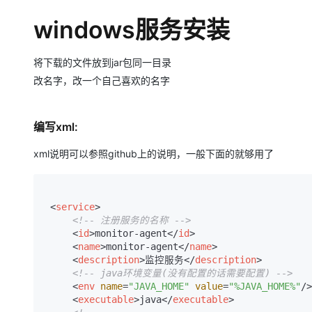
大模型解决方案
windows服务安装
迁移与运维管理
快速部署 Dify，高效搭建 
专有云
将下载的文件放到jar包同一目录
10 分钟在聊天系统中增加
改名字，改一个自己喜欢的名字
编写xml:
xml说明可以参照github上的说明，一般下面的就够用了
<
service
>
<!-- 注册服务的名称 -->
<
id
>
monitor-agent
</
id
>
<
name
>
monitor-agent
</
name
>
<
description
>
监控服务
</
description
>
<!-- java环境变量(没有配置的话需要配置) -->
<
env
name
=
"JAVA_HOME"
value
=
"%JAVA_HOME%"
/>
<
executable
>
java
</
executable
>