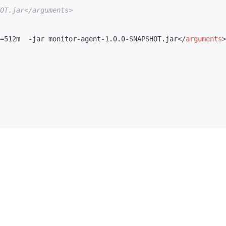
=512m  -jar monitor-agent-1.0.0-SNAPSHOT.jar
</
arguments
>