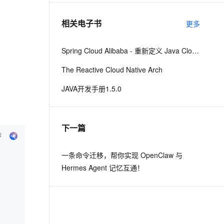
相关电子书
更多
息提取
与 AI 智能体进行实时音视频通话
从文本、图片、视频中提取结构化的属性信息
构建支持视频理解的 AI 音视频实时通话应用
Spring Cloud Alibaba - 重新定义 Java Cloud-Native
t.diy 一步搞定创意建站
构建大模型应用的安全防护体系
The Reactive Cloud Native Arch
通过自然语言交互简化开发流程,全栈开发支持
通过阿里云安全产品对 AI 应用进行安全防护
JAVA开发手册1.5.0
下一篇
一条命令迁移，帮你实现 OpenClaw 与
Hermes Agent 记忆互通！