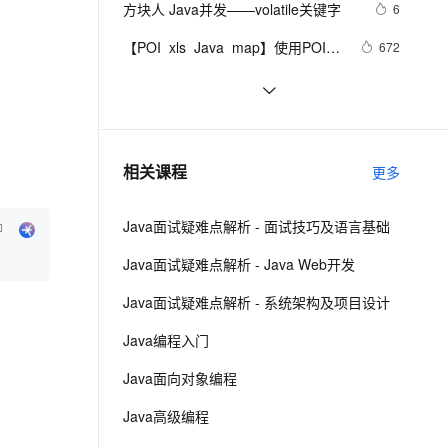
安全
方块人 Java并发——volatile关键字
我要投诉
e-1.1-I2V
Cosyvoice-V3-Flash
6
PolarDB
上云场景组合购
Milvus 弹性伸缩功能新增节
伴
漫剧创作，剧本、分镜、视频高效生成
100%兼容MySQL、PostgreSQL，兼容Oracle，支持集中和分布式
覆盖90%+业务场景，专享组合折扣价
点支持范围
畅自然，细节丰富
高表现力语音合成大模型，语音克隆听感自然
VPN
【POI  xls  Java  map】使用POI处
672
理xls  抽取出异常信息  --
ernetes 版 ACK
云聚AI 严选权益
AI 原生数据库服务发布
SSL 证书
java-基础-关键字
5
2V
Fun-ASR
java1.8Group by    ---map迭代  --  
，一键激活高效办公新体验
理容器应用的 K8s 服务
精选AI产品，从模型到应用全链提效
Agent 数据网关
文戏情感细腻自然，动作戏激烈拳拳到肉，实现更强表演能力
支持中英文自由切换，具备更强的噪声鲁棒性
堡垒机
设置单元格高度
java中两种添加监听器的策略
4
AI 用量加速计划
云原生数据库 PolarDB
防火墙
、识别商机，让客服更高效、服务更出色。
Eclipse+Jboss报
新老同享，达量后返
Agentic Database 发布
2
相关课程
更多
java.lang.OutOfMemoryError：
主机安全
应用
PermGen space异常的解决办法
Java面试疑难点解析 - 面试技巧及语言基础
千问办公
NEW
AI 应用及服务市场
的智能体编程平台
一站式AI生产力平台
Java面试疑难点解析 - Java Web开发
AI 应用
伶鹊
Java面试疑难点解析 - 系统架构及项目设计
企业级人与Agent协作平台，接入和调度多个数字员工
智能客服平台，对话机器人、对话分析、智能外呼
大模型
Java编程入门
大模型服务平台百炼 - 全妙
自然语言处理
Java面向对象编程
应用创作平台
多模态内容创作工具，已接入 DeepSeek
数据标注
Java高级编程
机器学习