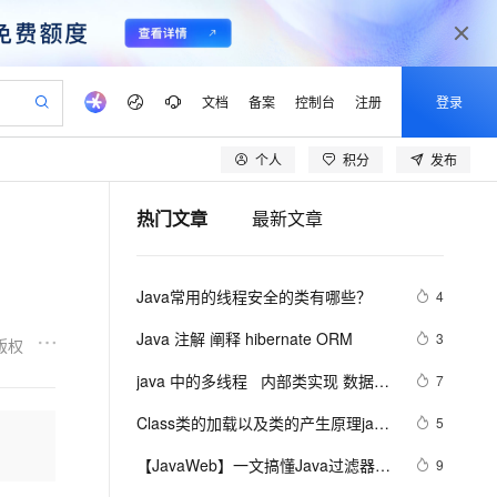
文档
备案
控制台
注册
登录
个人
积分
发布
验
作计划
器
AI 活动
专业服务
服务伙伴合作计划
开发者社区
加入我们
产品动态
服务平台百炼
阿里云 OPC 创新助力计划
热门文章
最新文章
一站式生成采购清单，支持单品或批量购买
io：打造专属 AI 语音助手
S产品伙伴计划（繁花）
峰会
CS
造的大模型服务与应用开发平台
一句话生成原生可编辑精美 PPT 文稿
AI 生产力先锋
Al MaaS 服务伙伴赋能合作
域名
博文
Careers
至高可申请百万元
Qwen3.8-Max 模型上线
开启高性价比 AI 编程新体验
弹性可伸缩的云计算服务
Qwen-Audio-3.0-Realtime 端到端实时语音角色扮演
输入一句话想法, 轻松生成专业的 PPT
先锋实践拓展 AI 生产力的边界
Token 补贴，五大权
计划
海大会
伙伴信用分合作计划
商标
问答
社会招聘
Java常用的线程安全的类有哪些？
4
益加速 OPC 成功
eek-V4-Pro
SS
一键部署幻兽帕鲁游戏服务器
飞天发布时刻
HOT
Open Search 向量检索版支
划
备案
电子书
校园招聘
pSeek-V4-Pro
视频创作，一键激活电商全链路生产力
稳定、安全、高性价比、高性能的云存储服务
一键购买专属联机服务器，轻松开启游戏
所见，即是所愿
持视频检索 Pipeline 功能
更多支持
Java 注解 阐释 hibernate ORM
3
版权
划
公司注册
镜像站
视频生成
语音识别与合成
专属 QwenPaw
漫剧工坊：一站式动画创作平台
AI 实训营
HOT
应用身份服务 (IDaaS)
java 中的多线程   内部类实现 数据共
7
合作伙伴培训与认证
划
上云迁移
站生成，高效打造优质广告素材
全接入的云上超级电脑
从聊天伙伴进化为能主动干活的本地数字员工
快速生产连贯的高质量长漫剧
从基础到进阶，Agent 创客手把手教你
OpenClaw 管理能力上线
享 和 Runnable实现数据共享
lScope
我要反馈
e-1.1-T2V
Qwen3-TTS-Flash
Class类的加载以及类的产生原理java
5
查询合作伙伴
n Alibaba Cloud ISV 合作
代维服务
建企业门户网站
10 分钟搭建微信、支付宝小程序
MaxCompute MaxFrame 提
学习 第十天
畅细腻的高质量视频
离线语音合成大模型，多语言方言自适应，低延迟高稳定
创新加速
【JavaWeb】一文搞懂Java过滤器与
ope
登录合作伙伴管理后台
9
我要建议
站，无忧落地极速上线
以可视化方式快速构建移动和 PC 门户网站
国内短信简单易用，安全可靠，秒级触达，全球覆盖200+国家和地区。
高效部署网站，快速应用到小程序
供自动弹性内存功能
拦截器的区别