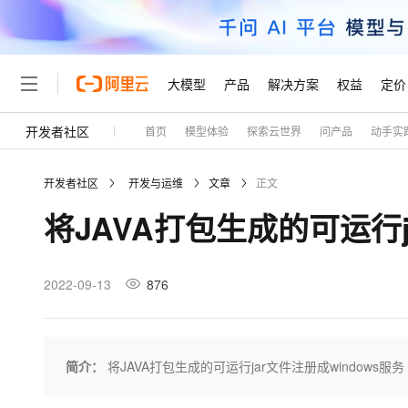
大模型
产品
解决方案
权益
定价
开发者社区
首页
模型体验
探索云世界
问产品
动手实
大模型
产品
解决方案
权益
定价
云市场
伙伴
服务
了解阿里云
精选产品
精选解决方案
普惠上云
产品定价
精选商城
成为销售伙伴
售前咨询
为什么选择阿里云
千问AI平台
开发者社区
开发与运维
文章
正文
了解云产品的定价详情
大模型服务平台百炼
千问办公，解锁你的工作
普惠上云 官方力荐
分销伙伴
在线服务
网站建设
什么是云计算
大
将JAVA打包生成的可运行j
大模型服务与应用平台
企业级Agent产品，直接
云服务器38元/年起，超
咨询伙伴
多端小程序
技术领先
云上成本管理
售后服务
轻量应用服务器
Agency Agents：拥
官方推荐返现计划
大模型
精选产品
精选解决方案
Salesforce 国际版订阅
稳定可靠
管理和优化成本
推荐新用户得奖励，单订单
销售伙伴合作计划
2022-09-13
876
自助服务
友盟天域
安全合规
人工智能与机器学习
AI
文本生成
云数据库 RDS
HappyHorse 打造一
云工开物
无影生态合作计划
在线服务
观测云
分析师报告
高校专属算力普惠，学生认
计算
互联网应用开发
Qwen3.8-Max
HOT
Salesforce On Alibaba C
工单服务
Tuya 物联网平台阿里云
研究报告与白皮书
人工智能平台 PAI
快速拥有专属 OpenClaw
简介：
将JAVA打包生成的可运行jar文件注册成windows服务
大模
Consulting Partner 合
大数据
容器
智能体时代全能旗舰模型
免费试用
短信专区
一站式AI开发、训练和推
蓝凌 OA
AI 大模型销售与服务生
现代化应用