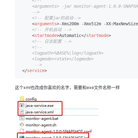
<!--

     <arguments> -jar monitor-agent-1.0.0-SNAPSHOT.jar</arguments>

     -->
<!-- 配置jar的启动-->
<
arguments
>
-Xms200m -Xmx512m -XX:MaxNewSize
<!-- 开机启动 -->
<
startmode
>
Automatic
</
startmode
>
<!-- 日志配置 -->
<!-- 

     <logpath>%BASE%\log</logpath>

     <logmode>rotate</logmode>

      -->
</
service
>
这个xml也改成你喜欢的名字，需要和exe文件名称一样