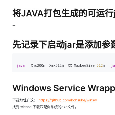
存储
天池大赛
Qwen3.7-Plus
云解析DNS
解决方案免费试用 新老
电子合同
最高领取价值200元试用
能看、能想、能动手的多模
安全
将JAVA打包生成的可运行j
网络与CDN
AI 算法大赛
畅捷通
大数据开发治理平台 Data
AI 产品 免费试用
网络
安全
云开发大赛
Qwen3-VL-Plus
Tableau 订阅
1亿+ 大模型 tokens 和 
--
可观测
入门学习赛
中间件
AI空中课堂在线直播课
云防火墙
140+云产品 免费试用
上云与迁云
云原生的云上边界网络安全
产品新客免费试用，最长1
先记录下启动jar是添加参
数据库
生态解决方案
大模型服务
企业出海
大模型ACA认证体验
大数据计算
助力企业全员 AI 认知与能
行业生态解决方案
千问AI平台-Token Plan
政企业务
媒体服务
java 
 -Xms200m -Xmx512m -XX:MaxNewSize=
512
m  -
ja
开发者生态解决方案
企业服务与云通信
千问AI平台-模型体验
AI 开发和 AI 应用解决
在线体验全尺寸、多种模态
域名与网站
Windows Service Wra
Happy 系列大模型
终端用户计算
下载地址在这：
https://github.com/kohsuke/winsw
Serverless
找到release,下载匹配你系统的exe文件。
开发工具