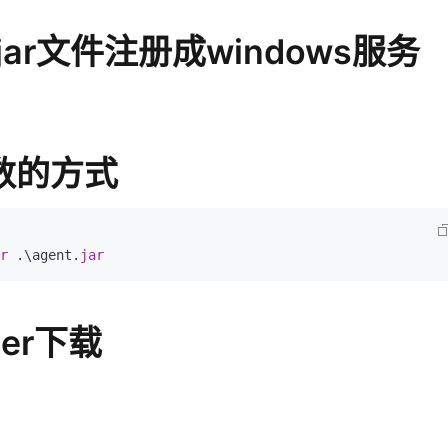
Deepseek-v4-pro
HappyHors
同享
万小智 AI 建站低至 15元/月
Qoder CN
AI 短剧/漫剧
云原生数据库 
快递物流查询
WordPress
成为服务伙
高校合作
点，立即开启云上创新
覆盖公网/内网、递归/权威、移动APP等全场景解析服务
送.CN域名，送备案服务码
基于千问大模型等，支持代码智能生成、研发智能问答
AI助力短剧
态智能体模型
旗舰 MoE 大模型，百万上下文与顶尖推理能力
图生视频，流
ar文件注册成windows服务
Ubuntu
服务生态伙伴
云工开物
企业应用
Works
Night Plan 支持 Qwen 3.8-Max
云原生大数据计算服务 MaxCompute
AI 办公
容器服务 Kub
NEW
GLM-5.2
Wan2.7-T
Red Hat
30+ 款产品免费体验
Data Agent 驱动的一站式 Data+AI 开发治理平台
夜间 5 折，Qwen/Meoo/TokenPlan 客户专享
面向分析的企业级SaaS模式云数据仓库
AI智能应用
提供一站式管
科研合作
视觉 Coding、空间感知、多模态思考等全面升级
1M上下文，专为长程任务能力而生
ERP
堂（旗舰版）
SUSE
智能客服
CRM
防护产品
2个月
自动承接线索
数的方式
建站小程序
OA 办公系统
AI 应用构建
大模型原生
力提升
财税管理
模板建站
Qoder
大模型服务平台百炼-应用模版
HOT
NEW
r 
.\agent.
jar
面向真实软件
个人版上线、团队版降价；千问3.8-Max首发发尝鲜
丰富多元化的应用模版和解决方案
400电话
定制建站
万有无界
大模型服务平台百炼-智能体
方案
广告营销
模板小程序
的模型效果
灵活可视化地构建企业级 Agent
pper下载
定制小程序
秒悟
人工智能平台 PAI
APP 开发
云端极速 AI 
新一代 AI 视频生成模型，深度适配广告营销等场景
AI Native 的算法工程平台，一站式完成建模、训练、推理服务部署
建站系统