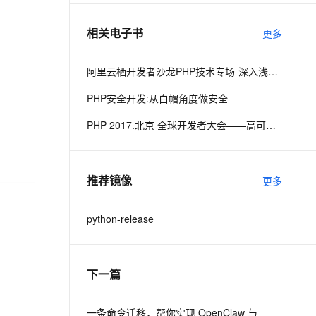
相关电子书
更多
息提取
与 AI 智能体进行实时音视频通话
从文本、图片、视频中提取结构化的属性信息
构建支持视频理解的 AI 音视频实时通话应用
阿里云栖开发者沙龙PHP技术专场-深入浅出网络编程与swoole内核-吴镇宇
t.diy 一步搞定创意建站
构建大模型应用的安全防护体系
PHP安全开发:从白帽角度做安全
通过自然语言交互简化开发流程,全栈开发支持
通过阿里云安全产品对 AI 应用进行安全防护
PHP 2017.北京 全球开发者大会——高可用的PHP
推荐镜像
更多
python-release
下一篇
一条命令迁移，帮你实现 OpenClaw 与