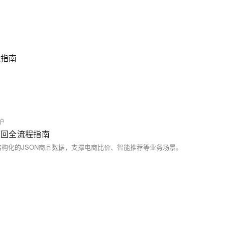
程指南
护
据返回全流程指南
构化的JSON商品数据，支撑电商比价、智能推荐等业务场景。