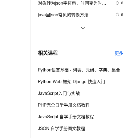
安全
对象转为json字符串，时间变为时间
我要投诉
e-1.1-I2V
Cosyvoice-V3-Flash
6
PolarDB
上云场景组合购
Milvus 弹性伸缩功能新增节
伴
戳的解决方法
漫剧创作，剧本、分镜、视频高效生成
100%兼容MySQL、PostgreSQL，兼容Oracle，支持集中和分布式
覆盖90%+业务场景，专享组合折扣价
点支持范围
畅自然，细节丰富
高表现力语音合成大模型，语音克隆听感自然
VPN
java里json常见的转换方法
6
ernetes 版 ACK
云聚AI 严选权益
AI 原生数据库服务发布
SSL 证书
Go 结构体与 JSON 之间的转换
8
2V
Fun-ASR
，一键激活高效办公新体验
理容器应用的 K8s 服务
精选AI产品，从模型到应用全链提效
Agent 数据网关
文戏情感细腻自然，动作戏激烈拳拳到肉，实现更强表演能力
支持中英文自由切换，具备更强的噪声鲁棒性
堡垒机
IOS中处理解析数据用JSON上传的对
7
AI 用量加速计划
云原生数据库 PolarDB
象和可以是JSON
防火墙
、识别商机，让客服更高效、服务更出色。
Json.net说法——（一）修饰标
新老同享，达量后返
Agentic Database 发布
498
相关课程
更多
签，日期序列化
主机安全
应用
Python语言基础 - 列表、元组、字典、集合
千问办公
NEW
AI 应用及服务市场
的智能体编程平台
一站式AI生产力平台
Python Web 框架 Django 快速入门
AI 应用
伶鹊
JavaScript入门与实战
企业级人与Agent协作平台，接入和调度多个数字员工
智能客服平台，对话机器人、对话分析、智能外呼
大模型
PHP完全自学手册文档教程
大模型服务平台百炼 - 全妙
自然语言处理
JavaScript 自学手册文档教程
应用创作平台
多模态内容创作工具，已接入 DeepSeek
数据标注
JSON 自学手册图文教程
机器学习