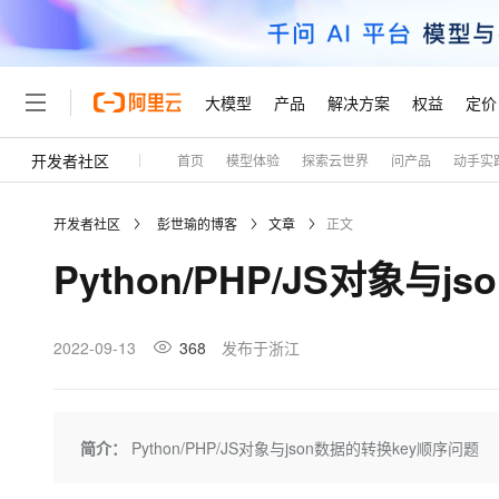
大模型
产品
解决方案
权益
定价
开发者社区
首页
模型体验
探索云世界
问产品
动手实
大模型
产品
解决方案
权益
定价
云市场
伙伴
服务
了解阿里云
精选产品
精选解决方案
普惠上云
产品定价
精选商城
成为销售伙伴
售前咨询
为什么选择阿里云
千问AI平台
开发者社区
彭世瑜的博客
文章
正文
了解云产品的定价详情
大模型服务平台百炼
千问办公，解锁你的工作
普惠上云 官方力荐
分销伙伴
在线服务
网站建设
什么是云计算
大
Python/PHP/JS对象与
大模型服务与应用平台
企业级Agent产品，直接
云服务器38元/年起，超
咨询伙伴
多端小程序
技术领先
云上成本管理
售后服务
轻量应用服务器
Agency Agents：拥
官方推荐返现计划
大模型
精选产品
精选解决方案
Salesforce 国际版订阅
稳定可靠
管理和优化成本
推荐新用户得奖励，单订单
销售伙伴合作计划
2022-09-13
368
发布于浙江
自助服务
友盟天域
安全合规
人工智能与机器学习
AI
文本生成
云数据库 RDS
HappyHorse 打造一
云工开物
无影生态合作计划
在线服务
观测云
分析师报告
高校专属算力普惠，学生认
计算
互联网应用开发
Qwen3.8-Max
HOT
Salesforce On Alibaba C
工单服务
Tuya 物联网平台阿里云
研究报告与白皮书
人工智能平台 PAI
快速拥有专属 OpenClaw
简介：
Python/PHP/JS对象与json数据的转换key顺序问题
大模
Consulting Partner 合
大数据
容器
智能体时代全能旗舰模型
免费试用
短信专区
一站式AI开发、训练和推
蓝凌 OA
AI 大模型销售与服务生
现代化应用