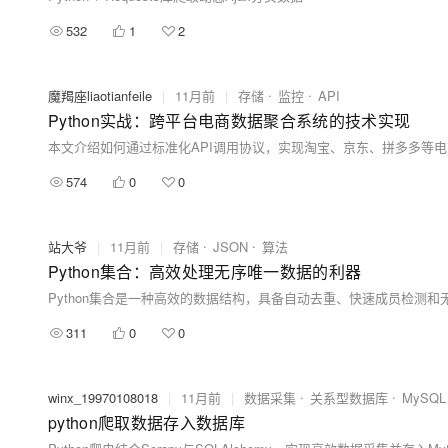
532
1
2
魔羯座liaotianfeile
|
11月前
|
存储
监控
API
Python实战：跨平台电商数据聚合系统的技术实现
574
0
0
站大爷
|
11月前
|
存储
JSON
算法
Python集合：高效处理无序唯一数据的利器
311
0
0
winx_19970108018
|
11月前
|
数据采集
关系型数据库
MySQL
python爬取数据存入数据库