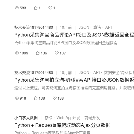
583
1
1
技术交流18179014480
|
10月前
|
JSON
算法
API
Python采集淘宝商品评论API接口及JSON数据返回全
Python采集淘宝商品评论API接口及JSON数据返回全程指南
1099
136
137
技术交流18179014480
|
10月前
|
JSON
API
数据安全/隐私保
Python采集淘宝拍立淘按图搜索API接口及JSON数
通过以上流程，可实现淘宝拍立淘按图搜索的完整调用链路，并获取结
918
138
138
小白学大数据
|
存储
Web App开发
前端开发
Python + Requests库爬取动态Ajax分页数据
Python + Requests库爬取动态Ajax分页数据