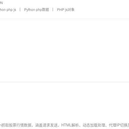
ON
hon php js
Python php数据
PHP js对象