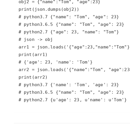
# python2.7 {u'age': 23, u'name': u'Tom'}