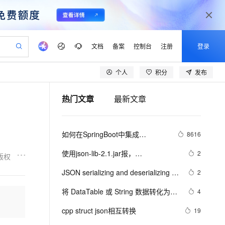
文档
备案
控制台
注册
登录
个人
积分
发布
验
作计划
器
AI 活动
专业服务
服务伙伴合作计划
开发者社区
加入我们
产品动态
服务平台百炼
阿里云 OPC 创新助力计划
热门文章
最新文章
一站式生成采购清单，支持单品或批量购买
io：打造专属 AI 语音助手
S产品伙伴计划（繁花）
峰会
CS
造的大模型服务与应用开发平台
一句话生成原生可编辑精美 PPT 文稿
AI 生产力先锋
Al MaaS 服务伙伴赋能合作
域名
博文
Careers
至高可申请百万元
Qwen3.8-Max 模型上线
开启高性价比 AI 编程新体验
弹性可伸缩的云计算服务
Qwen-Audio-3.0-Realtime 端到端实时语音角色扮演
输入一句话想法, 轻松生成专业的 PPT
先锋实践拓展 AI 生产力的边界
Token 补贴，五大权
计划
海大会
伙伴信用分合作计划
商标
问答
社会招聘
如何在SpringBoot中集成
8616
益加速 OPC 成功
eek-V4-Pro
SS
一键部署幻兽帕鲁游戏服务器
飞天发布时刻
HOT
Open Search 向量检索版支
划
备案
电子书
校园招聘
JWT(JSON Web Token)鉴权
pSeek-V4-Pro
视频创作，一键激活电商全链路生产力
稳定、安全、高性价比、高性能的云存储服务
一键购买专属联机服务器，轻松开启游戏
所见，即是所愿
持视频检索 Pipeline 功能
更多支持
使用json-lib-2.1.jar报，
2
版权
划
公司注册
镜像站
视频生成
语音识别与合成
org.apache.struts2.json.JSONWriter 
专属 QwenPaw
漫剧工坊：一站式动画创作平台
AI 实训营
HOT
应用身份服务 (IDaaS)
JSON serializing and deserializing 
2
合作伙伴培训与认证
can not access a member of class 
划
上云迁移
站生成，高效打造优质广告素材
全接入的云上超级电脑
从聊天伙伴进化为能主动干活的本地数字员工
快速生产连贯的高质量长漫剧
从基础到进阶，Agent 创客手把手教你
OpenClaw 管理能力上线
using JSON.NET
lScope
org.apache.commons.dbcp.PoolingDataSource$P
我要反馈
e-1.1-T2V
Qwen3-TTS-Flash
将 DataTable 或 String 数据转化为
4
查询合作伙伴
n Alibaba Cloud ISV 合作
代维服务
建企业门户网站
10 分钟搭建微信、支付宝小程序
MaxCompute MaxFrame 提
json(.NET)
畅细腻的高质量视频
离线语音合成大模型，多语言方言自适应，低延迟高稳定
创新加速
cpp struct json相互转换
ope
登录合作伙伴管理后台
19
我要建议
站，无忧落地极速上线
以可视化方式快速构建移动和 PC 门户网站
国内短信简单易用，安全可靠，秒级触达，全球覆盖200+国家和地区。
高效部署网站，快速应用到小程序
供自动弹性内存功能