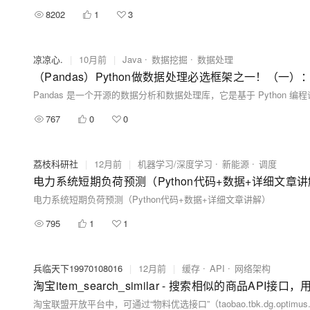
8202
1
3
凉凉心.
|
10月前
|
Java
数据挖掘
数据处理
767
0
0
荔枝科研社
|
12月前
|
机器学习/深度学习
新能源
调度
电力系统短期负荷预测（Python代码+数据+详细文章
电力系统短期负荷预测（Python代码+数据+详细文章讲解）
795
1
1
兵临天下19970108016
|
12月前
|
缓存
API
网络架构
淘宝item_search_similar - 搜索相似的商品API接口，