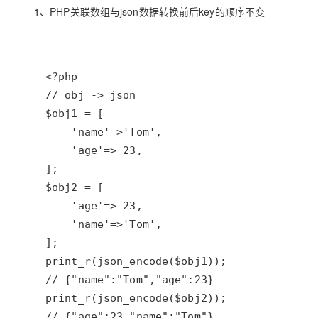
存储
天池大赛
Qwen3.7-Plus
云解析DNS
解决方案免费试用 新老
1、PHP关联数组与json数据转换前后key的顺序不变
电子合同
最高领取价值200元试用
能看、能想、能动手的多模
安全
网络与CDN
AI 算法大赛
畅捷通
大数据开发治理平台 Data
AI 产品 免费试用
网络
安全
云开发大赛
Qwen3-VL-Plus
Tableau 订阅
1亿+ 大模型 tokens 和 
可观测
入门学习赛
中间件
AI空中课堂在线直播课
云防火墙
140+云产品 免费试用
上云与迁云
云原生的云上边界网络安全
产品新客免费试用，最长1
数据库
生态解决方案
大模型服务
企业出海
大模型ACA认证体验
大数据计算
助力企业全员 AI 认知与能
行业生态解决方案
千问AI平台-Token Plan
政企业务
媒体服务
开发者生态解决方案
企业服务与云通信
千问AI平台-模型体验
AI 开发和 AI 应用解决
在线体验全尺寸、多种模态
域名与网站
Happy 系列大模型
终端用户计算
Serverless
开发工具