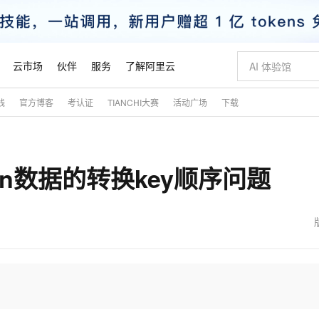
云市场
伙伴
服务
了解阿里云
践
官方博客
考认证
TIANCHI大赛
活动广场
下载
AI 特惠
数据与 API
成为产品伙伴
企业增值服务
最佳实践
价格计算器
AI 场景体
基础软件
产品伙伴合
阿里云认证
市场活动
配置报价
大模型
自助选配和估算价格
新方式
睿译宝，AI翻译排版一步到位
智启 AI 普惠权益
产品生态集成认证中心
企业支持计划
云上春晚
域名与网站
千问官方 MaaS 平台，为开发者和 Agent 而生，新用户赠送 1 亿 + tokens 额度
Qwen Aud
AI Coding
阿里云Maa
2026 阿里云
云服务器 E
为企业打
数据集
Windows
大模型认证
模型
NEW
NEW
json数据的转换key顺序问题
交付可用成果
值低价云产品抢先购
上传文档即自动完成翻译和格式还原
至高享 1亿+免费 tokens，加速 Al 应用落地
提供智能易用的域名与建站服务
智能编程，一键
安全可靠、
产品生态伙伴
专家技术服务
云上奥运之旅
弹性计算合作
阿里云中企出
手机三要素
宝塔 Linux
全部认证
价格优势
有专属领域专家
GLM-5.2：长任务时代开源旗舰模型
阿里云 OPC 创新助力计划
千问大模型
即刻拥有 DeepS
AI 电商营销
对象存储 O
大模型
产品生态伙伴工作台
企业增值服务台
云栖战略参考
云存储合作计
云栖大会
身份实名认证
CentOS
训练营
推动算力普惠，释放技术红利
最高返9万
多领域专家智能体,一键组建 AI 虚拟交付团队
快速构建应用程序和网站，即刻迈出上云第一步
至高百万元 Token 补贴，加速一人公司成长
多元化、高性能、安全可靠的大模型服务
真正可用的 1M 上下文,一次完成代码全链路开发
轻松解锁专属 Dee
从图文生成到
云上的中国
数据库合作计
活动全景
短信
Docker
图片和
站式影视创作平台
Hermes Agent，打造自进化智能体
Token Plan 模型订阅计划
数字证书管理服务（原SSL证书）
5 分钟轻松部署
AI 广告创作
无影云电脑
企业成长
NEW
信息公告
看见新力量
云网络合作计
OCR 文字识别
JAVA
证享300元代金券
可视化编排打通从文字构思到成片全链路闭环
全托管，含MySQL、PostgreSQL、SQL Server、MariaDB多引擎
自主进化，持久记忆，越用越聪明
Qwen3.8-Max 首发尝鲜，限时加量 10 倍，夜间低至2折
实现全站HTTPS，呈现可信的WEB访问
图文、视频一
随时随地安
魔搭 Mode
Kimi-K3
HappyHors
NEW
loud
服务实践
官网公告
金融模力时刻
Salesforce O
版
发票查验
全能环境
Claude Code + GStack 打造工程团队
千问办公，限时限量积分加倍
Qoder
低代码高效构
AI 建站
短信服务
型
NEW
作计划
Kimi 最新旗舰模型，长程编程与推理利器
让文字生成流
计划
创新中心
魔搭 ModelSc
健康状态
理服务
让AI从“聊天伙伴”进化为能干活的“数字员工”
安装技能 GStack，拥有专属 AI 工程团队
你的AI工作搭子，覆盖日常办公高频场景
面向真实软件的智能体编程平台
0 代码专业建
客户案例
天气预报查询
操作系统
态合作计划