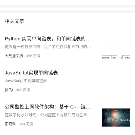
相关文章
Python 实现单向链表，和单向链表的反转
链表是一种数据结构，每个节点存储相邻节点的位置信息。单链表中的节点仅存储下一节点的位置。通过Python实现单链表，定义`ListNode`类并关联节点可创建链表。例如，创建A-&gt;B-&gt;C的链表后，可通过反转函数`reverse`将链表反转为CBA。代码展示了如何实现和操作单链表。
大数据文摘
398
JavaScript实现单向链表
JavaScript实现单向链表
孙飞i
369
公司监控上网软件架构：基于 C++ 链表算法的数据关联机制探讨
在数字化办公时代，公司监控上网软件成为企业管理网络资源和保障信息安全的关键工具。本文深入剖析C++中的链表数据结构及其在该软件中的应用。链表通过节点存储网络访问记录，具备高效插入、删除操作及节省内存的优势，助力企业实时追踪员工上网行为，提升运营效率并降低安全风险。示例代码展示了如何用C++实现链表记录上网行为，并模拟发送至服务器。链表为公司监控上网软件提供了灵活高效的数据管理方式，但实际开发还需考虑安全性、隐私保护等多方面因素。
陌陌谣
349