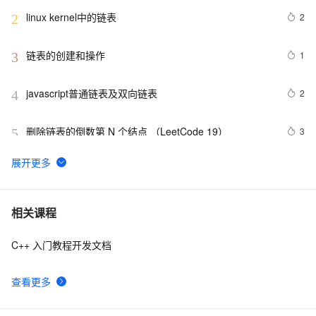
linux kernel中的链表
2
2
链表的创建和操作
1
3
javascript普通链表及双向链表
2
4
删除链表的倒数第 N 个结点 （LeetCode 19）
3
5
删除单链表的倒数第k个结点
3
6
LeetCode 92 Reverse Linked List II（翻转链表II）
5
7
相关课程
（Linked List）（*）
C++ 入门教程开发文档
数据结构— 循环链表、双向链表【插入&删除】、双向循
6
8
环链表
查看更多
学习：erlang用链表实现大容量的List或者数组。
4
9