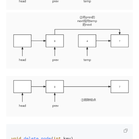
void
delete_node
(
int
 key)