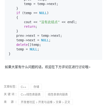
        temp = temp->next;

    }

if
 (temp == 
NULL
)

    {

        cout << 
"没有此结点"
 << endl;

return
;

    }

    prev->next = temp->next;

    temp->next = 
NULL
;

delete
[]temp;

    temp = 
NULL
;

}
如果大家有什么问题的话，欢迎在下方评论区进行讨论哦~
文章标签：
C++
存储
关键词：
C++线性表链表
线性表单向链表
来 源：
开发者社区
>
开发与运维
>
文章
> 正文