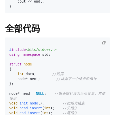
    cout << endl;

}
全部代码
#
include
<bits/stdc++.h>
using
namespace
 std;

struct
node
{

int
 data;        
//数据
    node* next;        
//指向下一个结点的指针
};

node* head = 
NULL
;    
//将头指针设为全局变量，方便
使用
void
init_node
()
;         
//初始化结点
void
head_insert
(
int
)
;    
//头插法
void
end_insert
(
int
)
;     
//尾插法