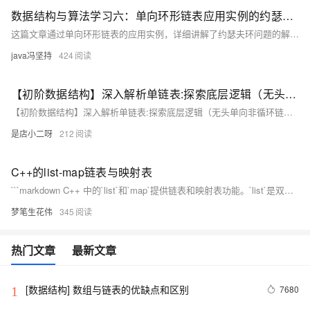
数据结构与算法学习六：单向环形链表应用实例的约瑟夫环问题
这篇文章通过单向环形链表的应用实例，详细讲解了约瑟夫环问题的解决方案，并提供了Java代码实现。
java冯坚持
424
【初阶数据结构】深入解析单链表:探索底层逻辑（无头单向非循环链表）（二）
【初阶数据结构】深入解析单链表:探索底层逻辑（无头单向非循环链表）
是店小二呀
212
C++的list-map链表与映射表
```markdown C++ 中的`list`和`map`提供链表和映射表功能。`list`是双向链表，支持头尾插入删除（`push_front/push_back/pop_front/pop_back`），迭代器遍历及任意位置插入删除。`map`是键值对集合，自动按键排序，支持直接通过键来添加、修改和删除元素。两者均能使用范围for循环遍历，`map`的`count`函数用于统计键值出现次数。 ```
梦笔生花伟
345
热门文章
最新文章
[数据结构] 数组与链表的优缺点和区别
7680
1