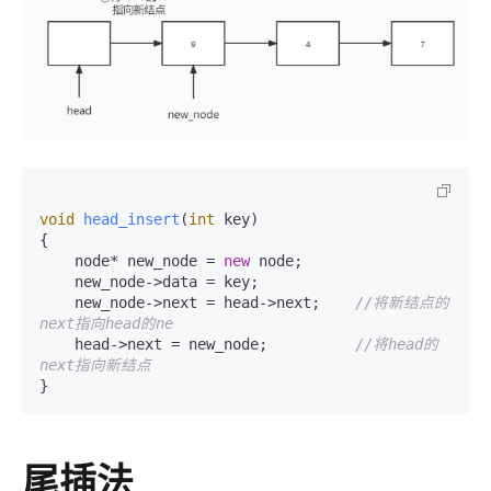
void
head_insert
(
int
 key)
{

    node* new_node = 
new
 node;

    new_node->data = key;

    new_node->next = head->next;    
//将新结点的
next指向head的ne
    head->next = new_node;          
//将head的
next指向新结点
}
尾插法