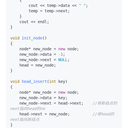
        cout << temp->data << 
" "
;

        temp = temp->next;

    }

    cout << endl;

}

void
init_node
()
{

    node* new_node = 
new
 node;

    new_node->data = 
-1
;

    new_node->next = 
NULL
;

    head = new_node;

}

void
head_insert
(
int
 key)
{

    node* new_node = 
new
 node;

    new_node->data = key;

    new_node->next = head->next;    
//将新结点的
next指向head的ne
    head->next = new_node;          
//将head的
next指向新结点
}
