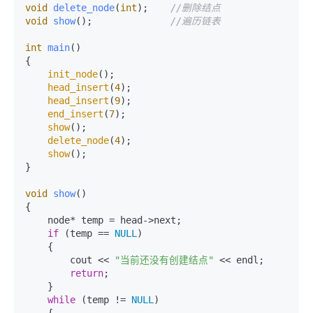
void
delete_node
(
int
)
;    
//删除结点
void
show
()
;              
//遍历链表
int
main
()
{

init_node
();

head_insert
(
4
);

head_insert
(
9
);

end_insert
(
7
);

show
();

delete_node
(
4
);

show
();

}

void
show
()
{

    node* temp = head->next;

if
 (temp == 
NULL
)

    {

        cout << 
"当前还没有创建结点"
 << endl;

return
;

    }

while
 (temp != 
NULL
)

    {
