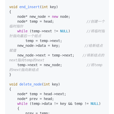
void
end_insert
(
int
 key)
{

    node* new_node = 
new
 node;

    node* temp = head;                
//创建一个
临时指针
while
 (temp->next != 
NULL
)        
//将临时指
针指向最后一个结点
        temp = temp->next;

    new_node->data = key;            
//给新结点
赋值
    new_node->next = temp->next;    
//将新结点的
next指向temp的next
    temp->next = new_node;            
//将temp
的next指向新结点
}

void
delete_node
(
int
 key)
{

    node* temp = head->next;

    node* prev = head;

while
 (temp->data != key && temp != 
NULL
)

    {

        prev = temp;
