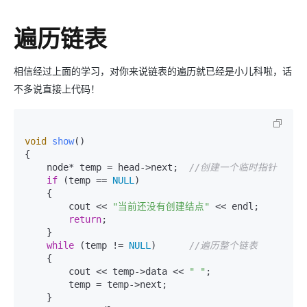
遍历链表
相信经过上面的学习，对你来说链表的遍历就已经是小儿科啦，话
不多说直接上代码！
void
show
()
{

    node* temp = head->next;  
//创建一个临时指针
if
 (temp == 
NULL
)

    {

        cout << 
"当前还没有创建结点"
 << endl;

return
;

    }

while
 (temp != 
NULL
)      
//遍历整个链表
    {

        cout << temp->data << 
" "
;

        temp = temp->next;

    }
