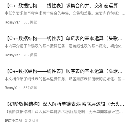
【C++数据结构——线性表】求集合的并、交和差运算（头歌实践教学平台习题）【合集】
本任务要求编写程序求两个集合的并集、交集和差集。主要内容包括： 1. **单链表表示集合**：使用单链表存储集合元素，确保元素唯一且无序。 2. **求并集**：遍历两个集合，将所有不同元素加入新链表。 3. **求交集**：遍历集合A，检查元素是否在集合B中存在，若存在则加入结果链表。 4. **求差集**：遍历集合A，检查元素是否不在集合B中，若满足条件则加入结果链表。 通过C++代码实现上述操作，并提供测试用例验证结果。测试输入为两个集合的元素，输出为有序集合A、B，以及它们的并集、交集和差集。 示例测试输入： ``` a c e f a b d e h i ``` 预期输出：
RossyYan
565
【C++数据结构——线性表】单链表的基本运算（头歌实践教学平台习题）【合集】
本内容介绍了单链表的基本运算任务，涵盖线性表的基本概念、初始化、销毁、判定是否为空表、求长度、输出、求元素值、按元素值查找、插入和删除数据元素等操作。通过C++代码示例详细解释了顺序表和链表的实现方法，并提供了测试说明、通 - **任务描述**：实现单链表的基本运算。 - **相关知识**：包括线性表的概念、初始化、销毁、判断空表、求长度、输出、求元素值、查找、插入和删除等操作。 - **测试说明**：平台会对你编写的代码进行测试，提供测试输入和预期输出。 - **通关代码**：给出了完整的C++代码实现。 - **测试结果**：展示了测试通过后的预期输出结果。 开始你的任务吧，祝你成功！
RossyYan
732
【C++数据结构——线性表】顺序表的基本运算（头歌实践教学平台习题）【合集】
本文档介绍了线性表的基本运算任务，涵盖顺序表和链表的初始化、销毁、判定是否为空、求长度、输出、查找元素、插入和删除元素等内容。通过C++代码示例详细展示了每一步骤的具体实现方法，并提供了测试说明和通关代码。 主要内容包括： - **任务描述**：实现顺序表的基本运算。 - **相关知识**：介绍线性表的基本概念及操作，如初始化、销毁、判定是否为空表等。 - **具体操作**：详述顺序表和链表的初始化、求长度、输出、查找、插入和删除元素的方法，并附有代码示例。 - **测试说明**：提供测试输入和预期输出，确保代码正确性。 - **通关代码**：给出完整的C++代码实现，帮助完成任务。 文档
RossyYan
557
【初阶数据结构】深入解析单链表:探索底层逻辑（无头单向非循环链表）（一）
【初阶数据结构】深入解析单链表:探索底层逻辑（无头单向非循环链表）
是店小二呀
312