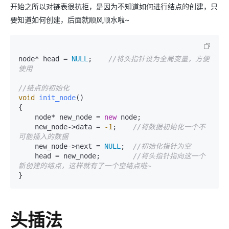
开始之所以对链表很抗拒，是因为不知道如何进行结点的创建，只
要知道如何创建，后面就顺风顺水啦~
node* head = 
NULL
;    
//将头指针设为全局变量，方便
使用
//结点的初始化
void
init_node
()
{

    node* new_node = 
new
 node;

    new_node->data = 
-1
;    
//将数据初始化一个不
可能插入的数据
    new_node->next = 
NULL
;  
//初始化指针为空
    head = new_node;        
//将头指针指向这一个
新创建的结点，这样就有了一个空结点啦~
}
头插法