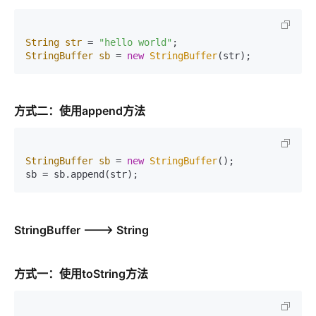
String
str
=
"hello world"
StringBuffer
sb
=
new
StringBuffer
(str);
方式二：使用append方法
StringBuffer
sb
=
new
StringBuffer
();

sb = sb.append(str);
StringBuffer ---> String
方式一：使用toString方法