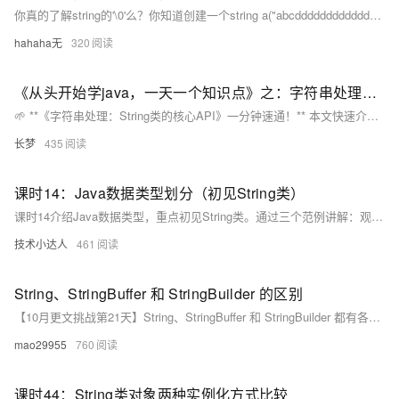
你真的了解string的'\0'么？你知道创建一个string a("abcddddddddddddddddddddddddd", 16);这样的string对象要创建多少个对象么？你知道string与vector进行扩容时进行了怎么的操作么？你知道怎么求Vector 最大 最小值 索引 位置么？
hahaha无
320
《从头开始学java，一天一个知识点》之：字符串处理：String类的核心API
🌱 **《字符串处理：String类的核心API》一分钟速通！** 本文快速介绍Java中String类的3个高频API：`substring`、`indexOf`和`split`，并通过代码示例展示其用法。重点提示：`substring`的结束索引不包含该位置，`split`支持正则表达式。进一步探讨了String不可变性的高效设计原理及企业级编码规范，如避免使用`new String()`、拼接时使用`StringBuilder`等。最后通过互动解密游戏帮助读者巩固知识。 （上一篇：《多维数组与常见操作》 | 下一篇预告：《输入与输出：Scanner与System类》）
长梦
435
课时14：Java数据类型划分（初见String类）
课时14介绍Java数据类型，重点初见String类。通过三个范例讲解：观察String型变量、&quot;+&quot;操作符的使用问题及转义字符的应用。String不是基本数据类型而是引用类型，但使用方式类似基本类型。课程涵盖字符串连接、数学运算与字符串混合使用时的注意事项以及常用转义字符的用法。
技术小达人
461
String、StringBuffer 和 StringBuilder 的区别
【10月更文挑战第21天】String、StringBuffer 和 StringBuilder 都有各自的特点和适用场景。了解它们之间的区别，可以帮助我们在编程中更合理地选择和使用这些类，从而提高程序的性能和质量。还可以结合具体的代码示例和实际应用场景，进一步深入分析它们的性能差异和使用技巧，使对它们的理解更加全面和深入。
mao29955
760
课时44：String类对象两种实例化方式比较