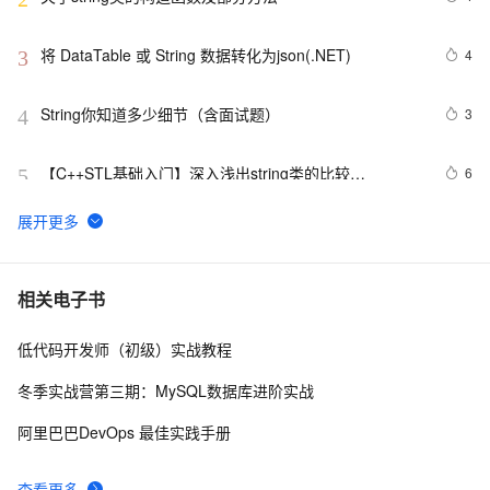
将 DataTable 或 String 数据转化为json(.NET)
4
3
String你知道多少细节（含面试题）
3
4
【C++STL基础入门】深入浅出string类的比较
6
5
(compare)、复制(copy)
扩展java.lang.String功能函数
643
6
Redis命令——字符串(String)
2
7
相关电子书
低代码开发师（初级）实战教程
java String与Int相互转换
4
8
冬季实战营第三期：MySQL数据库进阶实战
学习:erlang的term反序列化，string转换为term
4
9
阿里巴巴DevOps 最佳实践手册
java中Date与String的相互转化
455
10
查看更多