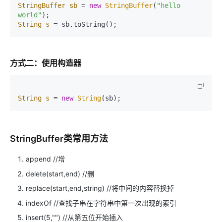
StringBuffer
sb
=
new
StringBuffer
(
"hello 
world"
String
s
=
 sb.toString();
方式二：使用构造器
String
s
=
new
String
(sb);
StringBuffer类常用方法
append //增
delete(start,end) //删
replace(start,end,string) //将中间的内容替换掉
indexOf //查找子串在字符串中第一次出现的索引
insert(5,"") //从第五位开始插入