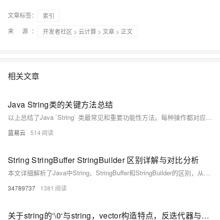
文章标签：
索引
来 源：
开发者社区
>
云计算
>
文章
> 正文
相关文章
Java String类的关键方法总结
以上总结了Java `String` 类最常见和重要功能性方法。每种操作都对应着日常编程任务，并且理解每种操作如何影响及处理 `Strings` 对于任何使用 Java 的开发者来说都至关重要。
蓝易云
514
String StringBuffer StringBuilder 区别详解与对比分析
本文详细解析了Java中String、StringBuffer和StringBuilder的区别，从可变性、线程安全性和性能三个方面进行对比，并结合具体应用场景分析了三者的适用范围。通过性能测试示例展示了它们在字符串拼接时的效率差异，同时提供了实际代码案例帮助理解。总结指出，String适合少量操作或线程安全场景，StringBuffer适用于多线程环境，而StringBuilder则在单线程下性能最优。开发者应根据需求选择合适的类以优化程序性能。文末还附有相关面试资料供参考。
34789737
1381
关于string的‘\0‘与string，vector构造特点，反迭代器与迭代器类等的讨论