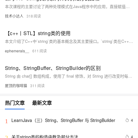
本次课程的主要讨论了两种处理模式在Java程序中的应用，直接赋值和构造方法实例化。此外，还讨论了字符串池的概念，指出在Java程序的底层，DOM提供了专门的字符串池，用于存储和查找字符串。 1.直接赋值的对象化模式 2.字符串池的概念 3.构造方法实例化
技术小达人
318
【c++丨STL】string类的使用
本文介绍了C++中`string`类的基本概念及其主要接口。`string`类在C++标准库中扮演着重要角色，它提供了比C语言中字符串处理函数更丰富、安全和便捷的功能。文章详细讲解了`string`类的构造函数、赋值运算符、容量管理接口、元素访问及遍历方法、字符串修改操作、字符串运算接口、常量成员和非成员函数等内容。通过实例演示了如何使用这些接口进行字符串的创建、修改、查找和比较等操作，帮助读者更好地理解和掌握`string`类的应用。
ephemerals__
611
String、StringBuffer、StringBuilder的区别
String 由 char[] 数组构成，使用了 final 修饰，对 String 进行改变时每次都会新生成一个 String 对象，然后把指针指向新的引用对象。 StringBuffer可变并且线程安全；有一定缓冲区容量，字符串大小没超过容量，不会重新分配新的容量，适合多线程操作字符串； StringBuiler可变并且线程不安全。速度比StringBuffer更快，适合单线程操作字符串。 操作少量字符数据用 String；单线程操作大量数据用 StringBuilder；多线程操作大量数据用 StringBuffer
屋顶的咖啡猫
311
热门文章
最新文章
LearnJava（三）String、StringBuffer 与 StringBuilder
4
1
关于string类的构造函数及部分方法
4
2